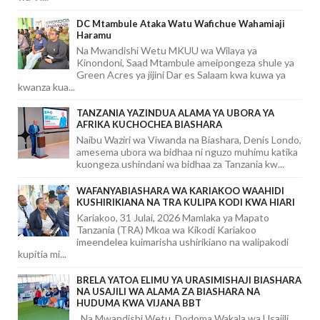
DC Mtambule Ataka Watu Wafichue Wahamiaji
Haramu
Na Mwandishi Wetu MKUU wa Wilaya ya
Kinondoni, Saad Mtambule ameipongeza shule ya
Green Acres ya jijini Dar es Salaam kwa kuwa ya
kwanza kua...
TANZANIA YAZINDUA ALAMA YA UBORA YA
AFRIKA KUCHOCHEA BIASHARA
Naibu Waziri wa Viwanda na Biashara, Denis Londo,
amesema ubora wa bidhaa ni nguzo muhimu katika
kuongeza ushindani wa bidhaa za Tanzania kw...
WAFANYABIASHARA WA KARIAKOO WAAHIDI
KUSHIRIKIANA NA TRA KULIPA KODI KWA HIARI
Kariakoo, 31 Julai, 2026 Mamlaka ya Mapato
Tanzania (TRA) Mkoa wa Kikodi Kariakoo
imeendelea kuimarisha ushirikiano na walipakodi
kupitia mi...
BRELA YATOA ELIMU YA URASIMISHAJI BIASHARA
NA USAJILI WA ALAMA ZA BIASHARA NA
HUDUMA KWA VIJANA BBT
Na Mwandishi Wetu, Dodoma Wakala wa Usajili