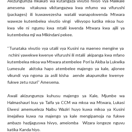
Akizungumzia mkakati wa kutangaza vivutio hivyo vya Malikale
amesema vitakuwa vikitangazwa kwa mfumo wa vifurushi
(packages) ili kuwawezesha watalii wanapokwenda Mtwara
waweze kutembelea vivutio vingi vilivyopo katika mkoa huo
kwa vile ni ngumu kwa mtalii kwenda Mtwara kwa ajili ya
kutembelea mji wa Mikindani pekee.
‘’Tunataka vivutio vya utalii vya Kusini na maeneo mengine ya
nchini yawekwe kwenye vifurushi ili mtalii akipanga kwa mfano
kutembelea mkoa wa Mtwara atembelee Pori la Akiba la Lukwika
Lumesule akitoka hapo atembelee majengo ya kale, ajionee
vikundi vya ngoma za asili kisha aende akapumzike kwenye
fukwe zetu nzuri’’ Amesema.
Awali akizungumza kuhusu majengo ya Kale, Mjumbe wa
Halmashauri kuu ya Taifa ya CCM wa mkoa wa Mtwara, Lukasi
Elwesi amemueleza Naibu Waziri huyo kuwa mikoa ya Kusini
imejaliwa kuwa na majengo ya kale mengipamoja na fukwe
ambazo hazijaguswa hivyo, ameiomba Wizara iongeze nguvu
katika Kanda hiyo.