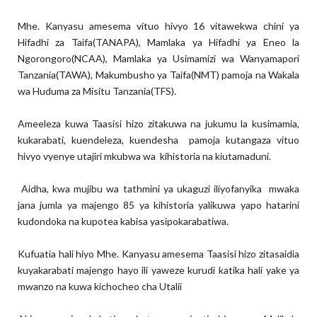
Mhe. Kanyasu amesema vituo hivyo 16 vitawekwa chini ya
Hifadhi za Taifa(TANAPA), Mamlaka ya Hifadhi ya Eneo la
Ngorongoro(NCAA), Mamlaka ya Usimamizi wa Wanyamapori
Tanzania(TAWA), Makumbusho ya Taifa(NMT) pamoja na Wakala
wa Huduma za Misitu Tanzania(TFS).
Ameeleza kuwa Taasisi hizo zitakuwa na jukumu la kusimamia,
kukarabati, kuendeleza, kuendesha pamoja kutangaza vituo
hivyo vyenye utajiri mkubwa wa kihistoria na kiutamaduni.
Aidha, kwa mujibu wa tathmini ya ukaguzi iliyofanyika mwaka
jana jumla ya majengo 85 ya kihistoria yalikuwa yapo hatarini
kudondoka na kupotea kabisa yasipokarabatiwa.
Kufuatia hali hiyo Mhe. Kanyasu amesema Taasisi hizo zitasaidia
kuyakarabati majengo hayo ili yaweze kurudi katika hali yake ya
mwanzo na kuwa kichocheo cha Utalii