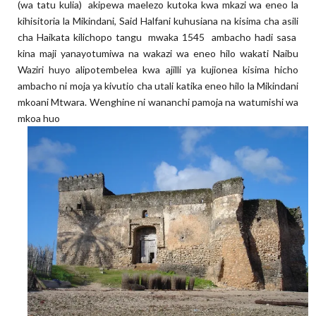
(wa tatu kulia) akipewa maelezo kutoka kwa mkazi wa eneo la
kihisitoria la Mikindani, Said Halfani kuhusiana na kisima cha asili
cha Haikata kilichopo tangu mwaka 1545 ambacho hadi sasa
kina maji yanayotumiwa na wakazi wa eneo hilo wakati Naibu
Waziri huyo alipotembelea kwa ajilli ya kujionea kisima hicho
ambacho ni moja ya kivutio cha utali katika eneo hilo la Mikindani
mkoani Mtwara. Wenghine ni wananchi pamoja na watumishi wa
mkoa huo