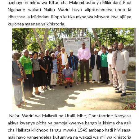
a,mbaye ni mkuu wa Kituo cha Makumbusho ya Mikindani, Paul
Ngahane wakati Naibu Waziri huyo alipotembelea eneo la
kihistoria la Mikindani liliopo katika mkoa wa Mtwara kwa ajili ya
kujionea maeneo ya kihistoria.
Naibu Waziri wa Maliasili na Utalii, Mhe, Constantine Kanyasu
akiwa kwenye picha ya pamoja kwenye bango la kisima cha asili
cha Haikata kilichopo tangu mwaka 1545 ambapo hadi hivi sasa
maji hayo yanaendelea kutumiwa na wakazi wa mji wa kihistoria