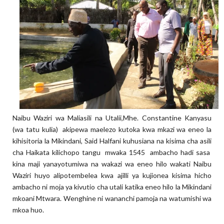
Naibu Waziri wa Maliasili na Utalii,Mhe. Constantine Kanyasu
(wa tatu kulia) akipewa maelezo kutoka kwa mkazi wa eneo la
kihisitoria la Mikindani, Said Halfani kuhusiana na kisima cha asili
cha Haikata kilichopo tangu mwaka 1545 ambacho hadi sasa
kina maji yanayotumiwa na wakazi wa eneo hilo wakati Naibu
Waziri huyo alipotembelea kwa ajilli ya kujionea kisima hicho
ambacho ni moja ya kivutio cha utali katika eneo hilo la Mikindani
mkoani Mtwara. Wenghine ni wananchi pamoja na watumishi wa
mkoa huo.