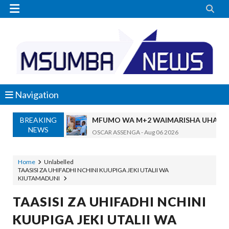


Navigation
BREAKING
MFUMO WA M+2 WAIMARISHA UHAKIK
NEWS
OSCAR ASSENGA
-
Aug 06 2026
DKT. SIMBEYE AWATAKA WAKUU WA VYUO KUZ
Alex Sonna
-
Aug 06 2026
Home
Unlabelled
TAASISI ZA UHIFADHI NCHINI KUUPIGA JEKI UTALII WA
SERIKALI YASISITIZA USHINDANI WA HAKI K
KIUTAMADUNI
Alex Sonna
-
Aug 06 2026
SERIKALI INATAMBUA MCHANGO WA W
TAASISI ZA UHIFADHI NCHINI
OSCAR ASSENGA
-
Aug 06 2026
KUUPIGA JEKI UTALII WA
RAIS SAMIA, MUSEVEN WASHUHUDIA M