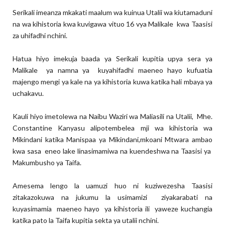
Serikali imeanza mkakati maalum wa kuinua Utalii wa kiutamaduni
na wa kihistoria kwa kuvigawa vituo 16 vya Malikale kwa Taasisi
za uhifadhi nchini.
Hatua hiyo imekuja baada ya Serikali kupitia upya sera ya
Malikale ya namna ya kuyahifadhi maeneo hayo kufuatia
majengo mengi ya kale na ya kihistoria kuwa katika hali mbaya ya
uchakavu.
Kauli hiyo imetolewa na Naibu Waziri wa Maliasili na Utalii, Mhe.
Constantine Kanyasu alipotembelea mji wa kihistoria wa
Mikindani katika Manispaa ya Mikindani,mkoani Mtwara ambao
kwa sasa eneo lake linasimamiwa na kuendeshwa na Taasisi ya
Makumbusho ya Taifa.
Amesema lengo la uamuzi huo ni kuziwezesha Taasisi
zitakazokuwa na jukumu la usimamizi ziyakarabati na
kuyasimamia maeneo hayo ya kihistoria ili yaweze kuchangia
katika pato la Taifa kupitia sekta ya utalii nchini.