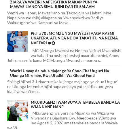
ZIARA YA WAZIRI NAPE KATIKA MAKAMPUNI YA
MAWASILIANO YA SIMU JIJINI DAR ES SALAAM
Waziri wa Habari, Mawasiliano na Teknolojia ya Habari, Mhe.
Nape Nnauye (Mb) akiagana na Mwenyekiti wa Bodi ya
Wakurugenzi wa Kampuni ya Maw...
Picha 70 : MC MZUNGU MWEUSI AAGA RASMI
UKAPERA, AFUNGA NDOA TAKATIFU NA NEEMA
NAFTARI ❤️💍
MC Mzungu Mweusi na Neema Naftari Mwandishi
wa habari na mshereheshaji maarufu nchini, Amos
John, maarufu kama MC Mzungu Mweusi, ameanza r...
Waziri Ummy Azindua Majengo Ya Chuo Cha Uuguzi Na
Ukunga Mirembe, Kwa Ufadhili Wa Global Fund
Shilingi bilioni 3.1 zimetumika kujenga majengo ya chuo Uuguzi
na Ukunga Mirembe mjini hapa ambayo yatasaidia kuongeza
idadi ya wahitimu...
MKURUGENZI WAMBUYA ATEMBELEA BANDA LA
WMA NANE NANE
Mkurugenzi wa Sera na Mipango wa Wizara ya
Viwanda na Biashara, Bw. Needpeace Wambuya
leo Agosti 2, 2026 ametembelea banda la Wakala
wa Vi...