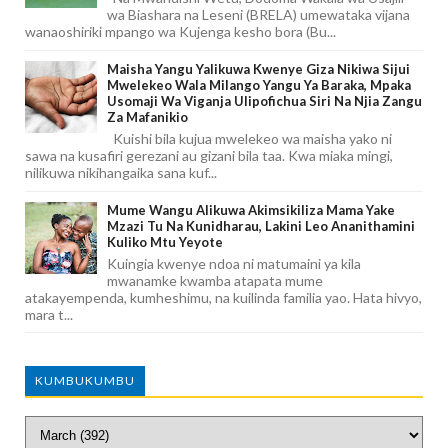
wa Biashara na Leseni (BRELA) umewataka vijana
wanaoshiriki mpango wa Kujenga kesho bora (Bu...
Maisha Yangu Yalikuwa Kwenye Giza Nikiwa Sijui
Mwelekeo Wala Milango Yangu Ya Baraka, Mpaka
Usomaji Wa Viganja Ulipofichua Siri Na Njia Zangu
Za Mafanikio
Kuishi bila kujua mwelekeo wa maisha yako ni
sawa na kusafiri gerezani au gizani bila taa. Kwa miaka mingi,
nilikuwa nikihangaika sana kuf...
Mume Wangu Alikuwa Akimsikiliza Mama Yake
Mzazi Tu Na Kunidharau, Lakini Leo Ananithamini
Kuliko Mtu Yeyote
Kuingia kwenye ndoa ni matumaini ya kila
mwanamke kwamba atapata mume
atakayempenda, kumheshimu, na kuilinda familia yao. Hata hivyo,
mara t...
KUMBUKUMBU