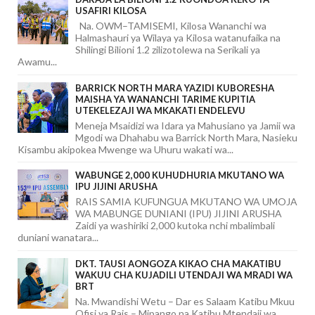
USAFIRI KILOSA
Na. OWM–TAMISEMI, Kilosa Wananchi wa
Halmashauri ya Wilaya ya Kilosa watanufaika na
Shilingi Bilioni 1.2 zilizotolewa na Serikali ya
Awamu...
BARRICK NORTH MARA YAZIDI KUBORESHA
MAISHA YA WANANCHI TARIME KUPITIA
UTEKELEZAJI WA MKAKATI ENDELEVU
Meneja Msaidizi wa Idara ya Mahusiano ya Jamii wa
Mgodi wa Dhahabu wa Barrick North Mara, Nasieku
Kisambu akipokea Mwenge wa Uhuru wakati wa...
WABUNGE 2,000 KUHUDHURIA MKUTANO WA
IPU JIJINI ARUSHA
RAIS SAMIA KUFUNGUA MKUTANO WA UMOJA
WA MABUNGE DUNIANI (IPU) JIJINI ARUSHA
Zaidi ya washiriki 2,000 kutoka nchi mbalimbali
duniani wanatara...
DKT. TAUSI AONGOZA KIKAO CHA MAKATIBU
WAKUU CHA KUJADILI UTENDAJI WA MRADI WA
BRT
Na. Mwandishi Wetu – Dar es Salaam Katibu Mkuu
Ofisi ya Rais – Mipango na Katibu Mtendaji wa