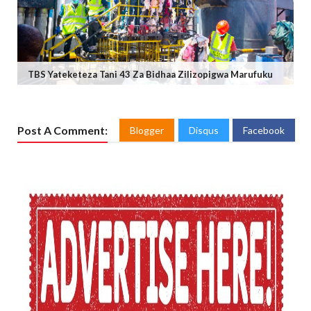
TBS Yateketeza Tani 43 Za Bidhaa Zilizopigwa Marufuku
Post A Comment:
Blogger
Disqus
Facebook