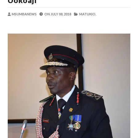
Uokoaji
Alex Sonna
-
Aug 09 2026
BARAZA LA USHINDANI LAJA NA MFUMO WA KI
MSUMBANEWS
ON
JULY 08, 2018
MATUKIO,
Alex Sonna
-
Aug 09 2026
TBS YATOA ELIMU YA UZINGATIAJI 
OSCAR ASSENGA
-
Aug 09 2026
Kutafuta Ladha Tofauti? ORIJIN Ndio 
OSCAR ASSENGA
-
Aug 09 2026
DKT AKWILAPO: WIZARA YA ARDHI IK
MSUMBA
-
Aug 09 2026
NDEJEMBI AWASHA UMEME MWANUBI, 
MSUMBA
-
Aug 10 2026