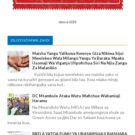
ZILIZOSOMWA ZAIDI
Maisha Yangu Yalikuwa Kwenye Giza Nikiwa Sijui
Mwelekeo Wala Milango Yangu Ya Baraka, Mpaka
Usomaji Wa Viganja Ulipofichua Siri Na Njia Zangu
Za Mafanikio
Kuishi bila kujua mwelekeo wa maisha yako ni
sawa na kusafiri gerezani au gizani bila taa. Kwa miaka mingi,
nilikuwa nikihangaika sana kuf...
DC Mtambule Ataka Watu Wafichue Wahamiaji
Haramu
Na Mwandishi Wetu MKUU wa Wilaya ya
Kinondoni, Saad Mtambule ameipongeza shule ya
Green Acres ya jijini Dar es Salaam kwa kuwa ya
kwanza kua...
BRELA YATOA ELIMU YA URASIMISHAJI BIASHARA