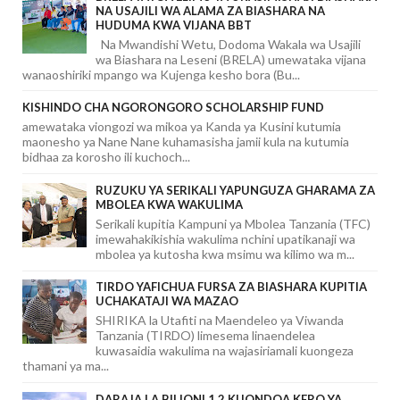
NA USAJILI WA ALAMA ZA BIASHARA NA
HUDUMA KWA VIJANA BBT
Na Mwandishi Wetu, Dodoma Wakala wa Usajili
wa Biashara na Leseni (BRELA) umewataka vijana
wanaoshiriki mpango wa Kujenga kesho bora (Bu...
KISHINDO CHA NGORONGORO SCHOLARSHIP FUND
amewataka viongozi wa mikoa ya Kanda ya Kusini kutumia
maonesho ya Nane Nane kuhamasisha jamii kula na kutumia
bidhaa za korosho ili kuchoch...
RUZUKU YA SERIKALI YAPUNGUZA GHARAMA ZA
MBOLEA KWA WAKULIMA
Serikali kupitia Kampuni ya Mbolea Tanzania (TFC)
imewahakikishia wakulima nchini upatikanaji wa
mbolea ya kutosha kwa msimu wa kilimo wa m...
TIRDO YAFICHUA FURSA ZA BIASHARA KUPITIA
UCHAKATAJI WA MAZAO
SHIRIKA la Utafiti na Maendeleo ya Viwanda
Tanzania (TIRDO) limesema linaendelea
kuwasaidia wakulima na wajasiriamali kuongeza
thamani ya ma...
DARAJA LA BILIONI 1.2 KUONDOA KERO YA