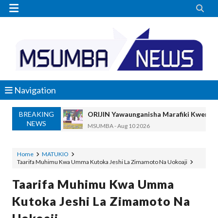


Navigation
BREAKING
ORIJIN Yawaunganisha Marafiki Kwenye
NEWS
MSUMBA
-
Aug 10 2026
SERIKALI YAMTAKA MKANDARASI KUO
MSUMBA
-
Aug 10 2026
Home
MATUKIO
Taarifa Muhimu Kwa Umma Kutoka Jeshi La Zimamoto Na Uokoaji
Global Yawataka Wanaokwenda Kusoma N
OSCAR ASSENGA
-
Aug 10 2026
Taarifa Muhimu Kwa Umma
NM-AIST KINARA WA MAONESHO YA NANENAN
Kutoka Jeshi La Zimamoto Na
Alex Sonna
-
Aug 09 2026
RC MAKALLA AIPONGEZA NM-AIST KWA UBUNI