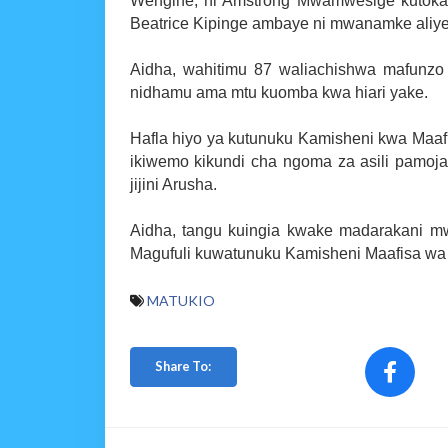
Wengine, ni Amstrong Mwamwesige kutoka U
Beatrice Kipinge ambaye ni mwanamke aliyefa
Aidha, wahitimu 87 waliachishwa mafunz
nidhamu ama mtu kuomba kwa hiari yake.
Hafla hiyo ya kutunuku Kamisheni kwa Maaf
ikiwemo kikundi cha ngoma za asili pamoja
jijini Arusha.
Aidha, tangu kuingia kwake madarakani m
Magufuli kuwatunuku Kamisheni Maafisa wa 
MATUKIO
Share To: