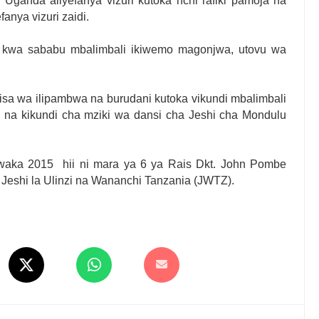
ganda aliyefanya vizuri kutoka nchi rafiki pamoja na
nya vizuri zaidi.
o kwa sababu mbalimbali ikiwemo magonjwa, utovu wa
isa wa ilipambwa na burudani kutoka vikundi mbalimbali
 na kikundi cha mziki wa dansi cha Jeshi cha Mondulu
waka 2015 hii ni mara ya 6 ya Rais Dkt. John Pombe
Jeshi la Ulinzi na Wananchi Tanzania (JWTZ).