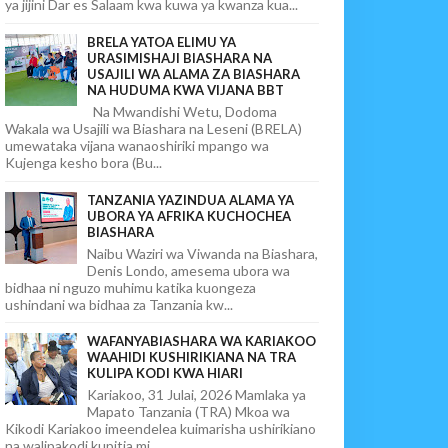
ya jijini Dar es Salaam kwa kuwa ya kwanza kua...
BRELA YATOA ELIMU YA
URASIMISHAJI BIASHARA NA
USAJILI WA ALAMA ZA BIASHARA
NA HUDUMA KWA VIJANA BBT
Na Mwandishi Wetu, Dodoma
Wakala wa Usajili wa Biashara na Leseni (BRELA)
umewataka vijana wanaoshiriki mpango wa
Kujenga kesho bora (Bu...
TANZANIA YAZINDUA ALAMA YA
UBORA YA AFRIKA KUCHOCHEA
BIASHARA
Naibu Waziri wa Viwanda na Biashara,
Denis Londo, amesema ubora wa
bidhaa ni nguzo muhimu katika kuongeza
ushindani wa bidhaa za Tanzania kw...
WAFANYABIASHARA WA KARIAKOO
WAAHIDI KUSHIRIKIANA NA TRA
KULIPA KODI KWA HIARI
Kariakoo, 31 Julai, 2026 Mamlaka ya
Mapato Tanzania (TRA) Mkoa wa
Kikodi Kariakoo imeendelea kuimarisha ushirikiano
na walipakodi kupitia mi...