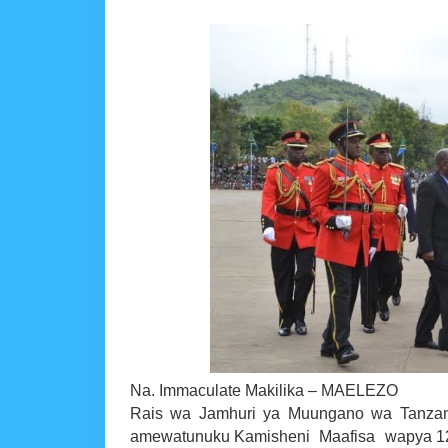
KIELELEZO KIPYA CHA
MSUMBA
-
Aug 07 2026
Maisha Yangu Yalirudi N
Zawadi
-
Aug 07 2026
Nilitamani Sana Kupata
Zawadi
-
Aug 07 2026
Nilitamani Sana Kupata
Zawadi
-
Aug 07 2026
TANZANIA YAIPONGEZA
MSUMBA
-
Aug 07 2026
WASIRA AWAPONGEZA
MSUMBA
-
Aug 07 2026
Na. Immaculate Makilika – MAELEZO
Rais wa Jamhuri ya Muungano wa Tanzan
amewatunuku Kamisheni Maafisa wapya 123