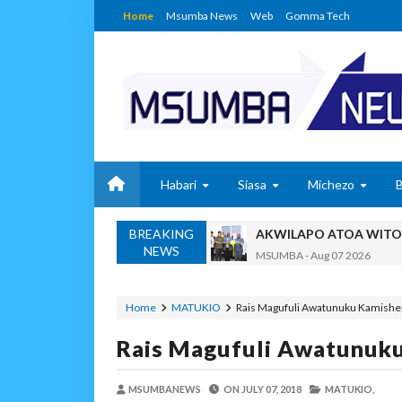
Home
Msumba News
Web
Gomma Tech
Habari
Siasa
Michezo
BREAKING
AKWILAPO ATOA WITO 
NEWS
MSUMBA
-
Aug 07 2026
UTALII KIDIJITALI NDI
MSUMBA
-
Aug 07 2026
Home
MATUKIO
Rais Magufuli Awatunuku Kamishen
WANAFUNZI WA MTEMI
Rais Magufuli Awatunuku
MSUMBA
-
Aug 07 2026
WATUMISHI WA WIZARA
MSUMBANEWS
ON
JULY 07, 2018
MSUMBA
-
Aug 07 2026
MATUKIO,