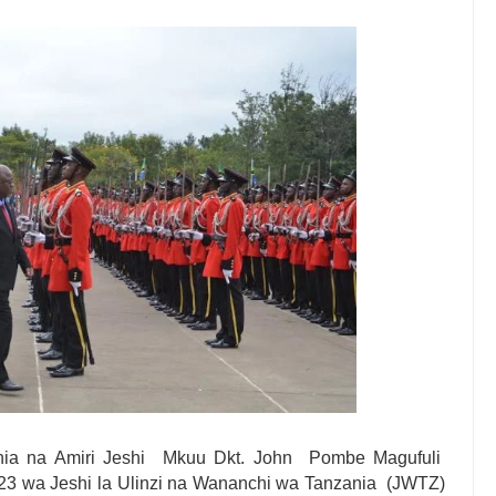
 VIWANGO VYA FAIDA VYA DHAMANA ZA SERIKALI KUBORESHA UW
yuma Ghafla Baada Ya Nyota Yangu Ya Mafanikio Kuibiwa Na Watu W
 Mwenza Kutoka Nje Ya Nchi Wa Kujenga Naye Maisha Salama, Mpaka
 Mtoto Wa Kiume Wa Kurithishwa Jina Na Mali Zangu Baada Ya Kupa
 AFRICA50, YAIMARISHA USHIRIKIANO KATIKA MAENDELEO YA 
 NA KUWAAGA WAJUMBE WA BODI MNMA WALIOMALIZA MUDA
ia na Amiri Jeshi Mkuu Dkt. John Pombe Magufuli
 wa Jeshi la Ulinzi na Wananchi wa Tanzania (JWTZ)