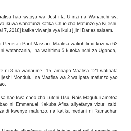
afisa hao wapya wa Jeshi la Ulinzi na Wananchi wa
likuwa wanafunzi katika Chuo cha Mafunzo ya Kijeshi,
7, 2018] katika viwanja vya Ikulu jijini Dar es salaam.
 Generali Paul Massao Maafisa waliohitimu kozi ya 63
 ni watanzania, na wahitimu 5 kutoka nchi za Uganda,
e ni 3 na wanaume 115, ambapo Maafisa 121 walipata
ijeshi Mondulu na Maafisa wa 2 walipata mafunzo yao
ao.
a hao kwa cheo cha Luteni Usu, Rais Magufuli ametoa
bao ni Emmanuel Kakuba Afisa aliyefanya vizuri zaidi
i zaidi kwenye mafunzo, na katika medani ni Ramadhan