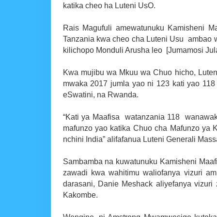
katika cheo ha Luteni UsO.
Rais Magufuli amewatunuku Kamisheni Ma
Tanzania kwa cheo cha Luteni Usu ambao wa
kilichopo Monduli Arusha leo [Jumamosi Julai 
Kwa mujibu wa Mkuu wa Chuo hicho, Luteni
mwaka 2017 jumla yao ni 123 kati yao 118
eSwatini, na Rwanda.
“Kati ya Maafisa watanzania 118 wanawak
mafunzo yao katika Chuo cha Mafunzo ya K
nchini India” alifafanua Luteni Generali Mass
Sambamba na kuwatunuku Kamisheni Maafis
zawadi kwa wahitimu waliofanya vizuri am
darasani, Danie Meshack aliyefanya vizur
Kakombe.