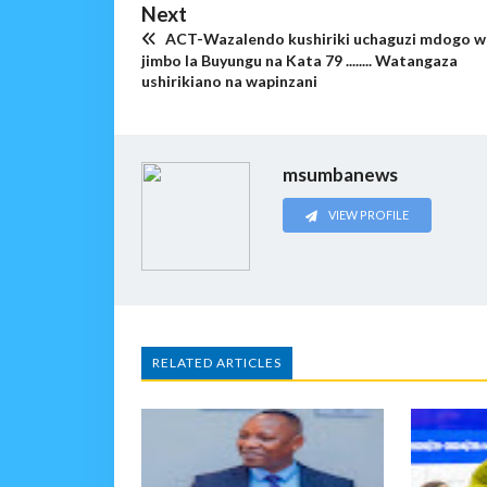
Next
ACT-Wazalendo kushiriki uchaguzi mdogo w
jimbo la Buyungu na Kata 79 ........ Watangaza
ushirikiano na wapinzani
msumbanews
VIEW PROFILE
RELATED ARTICLES