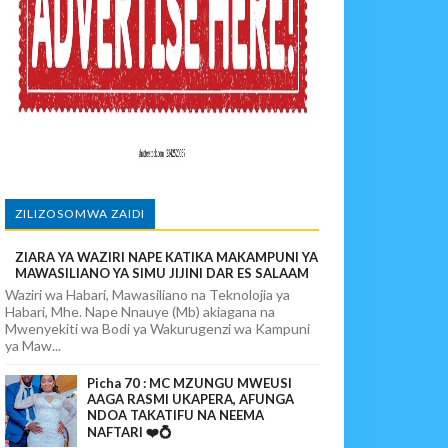
AZI NA UWEKEZAJI.
enye Husuda, Mpaka Tiba Ya Asili Ilipoiikamata Na Kurejesha Nyot
 Tiba Ya Mvuto Ilipomleta Mzungu Aliyenipenda Kwa Dhati Na Kuni
ta Wasichana Tupu, Mpaka Tiba Ya Kienyeji Ilipofungua Baraka Ya
MIUNDOMBINU AFRIKA
ZILIZOSOMWA ZAIDI
ZIARA YA WAZIRI NAPE KATIKA MAKAMPUNI YA
 WAO
MAWASILIANO YA SIMU JIJINI DAR ES SALAAM
Waziri wa Habari, Mawasiliano na Teknolojia ya
Habari, Mhe. Nape Nnauye (Mb) akiagana na
Mwenyekiti wa Bodi ya Wakurugenzi wa Kampuni
ya Maw...
Picha 70 : MC MZUNGU MWEUSI
AAGA RASMI UKAPERA, AFUNGA
NDOA TAKATIFU NA NEEMA
NAFTARI ❤️💍