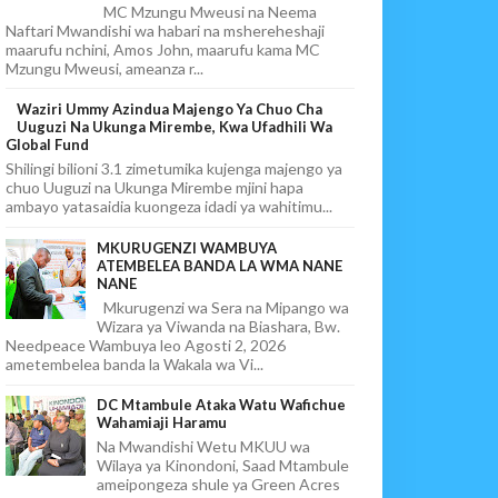
MC Mzungu Mweusi na Neema
Naftari Mwandishi wa habari na mshereheshaji
maarufu nchini, Amos John, maarufu kama MC
Mzungu Mweusi, ameanza r...
Waziri Ummy Azindua Majengo Ya Chuo Cha
Uuguzi Na Ukunga Mirembe, Kwa Ufadhili Wa
Global Fund
Shilingi bilioni 3.1 zimetumika kujenga majengo ya
chuo Uuguzi na Ukunga Mirembe mjini hapa
ambayo yatasaidia kuongeza idadi ya wahitimu...
MKURUGENZI WAMBUYA
ATEMBELEA BANDA LA WMA NANE
NANE
Mkurugenzi wa Sera na Mipango wa
Wizara ya Viwanda na Biashara, Bw.
Needpeace Wambuya leo Agosti 2, 2026
ametembelea banda la Wakala wa Vi...
DC Mtambule Ataka Watu Wafichue
Wahamiaji Haramu
Na Mwandishi Wetu MKUU wa
Wilaya ya Kinondoni, Saad Mtambule
ameipongeza shule ya Green Acres