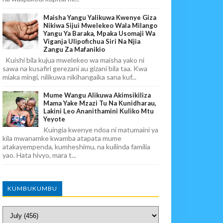
Maisha Yangu Yalikuwa Kwenye Giza
Nikiwa Sijui Mwelekeo Wala Milango
Yangu Ya Baraka, Mpaka Usomaji Wa
Viganja Ulipofichua Siri Na Njia
Zangu Za Mafanikio
Kuishi bila kujua mwelekeo wa maisha yako ni
sawa na kusafiri gerezani au gizani bila taa. Kwa
miaka mingi, nilikuwa nikihangaika sana kuf...
Mume Wangu Alikuwa Akimsikiliza
Mama Yake Mzazi Tu Na Kunidharau,
Lakini Leo Ananithamini Kuliko Mtu
Yeyote
Kuingia kwenye ndoa ni matumaini ya
kila mwanamke kwamba atapata mume
atakayempenda, kumheshimu, na kuilinda familia
yao. Hata hivyo, mara t...
KUMBUKUMBU