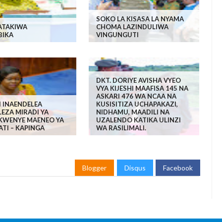
SOKO LA KISASA LA NYAMA
ATAKIWA
CHOMA LAZINDULIWA
BIKA
VINGUNGUTI
DKT. DORIYE AVISHA VYEO
VYA KIJESHI MAAFISA 145 NA
ASKARI 476 WA NCAA NA
I INAENDELEA
KUSISITIZA UCHAPAKAZI,
EZA MIRADI YA
NIDHAMU, MAADILI NA
KWENYE MAENEO YA
UZALENDO KATIKA ULINZI
TI – KAPINGA
WA RASILIMALI.
Blogger
Disqus
Facebook