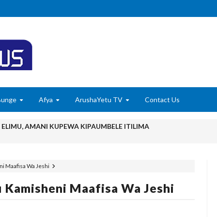
Bunge
Afya
ArushaYetu TV
Contact Us
ELIMU, AMANI KUPEWA KIPAUMBELE ITILIMA
O HABARI YA DODOMA.
i Maafisa Wa Jeshi
 MAZENGO WATOA ELIMU YA VIPIMO KWA NAIBU WAZIRI LOND
 Kamisheni Maafisa Wa Jeshi
 YA FEDHA WATAKIWA KUZINGATIA WELEDI NA MAADILI KATI