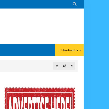

Zilizobamba
O NANE NANE
KA UTOAJI WA HUDUMA NANENANE