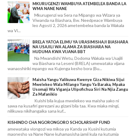
MKURUGENZI WAMBUYA ATEMBELEA BANDA LA
WMA NANE NANE
Mkurugenzi wa Sera na Mipango wa Wizara ya
Viwanda na Biashara, Bw. Needpeace Wambuya
leo Agosti 2, 2026 ametembelea banda la Wakala
wa Vi...
BRELA YATOA ELIMU YA URASIMISHAJI BIASHARA
NA USAJILI WA ALAMA ZA BIASHARA NA
HUDUMA KWA VIJANA BBT
Na Mwandishi Wetu, Dodoma Wakala wa Usajili
wa Biashara na Leseni (BRELA) umewataka vijana
wanaoshiriki mpango wa Kujenga kesho bora (Bu...
Maisha Yangu Yalikuwa Kwenye Giza Nikiwa Sijui
Mwelekeo Wala Milango Yangu Ya Baraka, Mpaka
Usomaji Wa Viganja Ulipofichua Siri Na Njia Zangu
Za Mafanikio
Kuishi bila kujua mwelekeo wa maisha yako ni
sawa na kusafiri gerezani au gizani bila taa. Kwa miaka mingi,
nilikuwa nikihangaika sana kuf...
KISHINDO CHA NGORONGORO SCHOLARSHIP FUND
amewataka viongozi wa mikoa ya Kanda ya Kusini kutumia
maonesho ya Nane Nane kuhamasisha jamii kula na kutumia