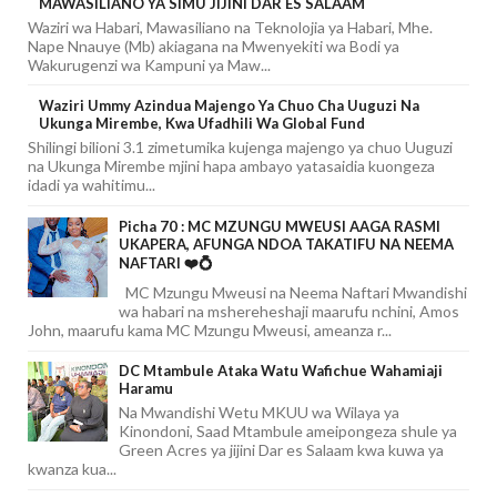
MAWASILIANO YA SIMU JIJINI DAR ES SALAAM
Waziri wa Habari, Mawasiliano na Teknolojia ya Habari, Mhe.
Nape Nnauye (Mb) akiagana na Mwenyekiti wa Bodi ya
Wakurugenzi wa Kampuni ya Maw...
Waziri Ummy Azindua Majengo Ya Chuo Cha Uuguzi Na
Ukunga Mirembe, Kwa Ufadhili Wa Global Fund
Shilingi bilioni 3.1 zimetumika kujenga majengo ya chuo Uuguzi
na Ukunga Mirembe mjini hapa ambayo yatasaidia kuongeza
idadi ya wahitimu...
Picha 70 : MC MZUNGU MWEUSI AAGA RASMI
UKAPERA, AFUNGA NDOA TAKATIFU NA NEEMA
NAFTARI ❤️💍
MC Mzungu Mweusi na Neema Naftari Mwandishi
wa habari na mshereheshaji maarufu nchini, Amos
John, maarufu kama MC Mzungu Mweusi, ameanza r...
DC Mtambule Ataka Watu Wafichue Wahamiaji
Haramu
Na Mwandishi Wetu MKUU wa Wilaya ya
Kinondoni, Saad Mtambule ameipongeza shule ya
Green Acres ya jijini Dar es Salaam kwa kuwa ya
kwanza kua...