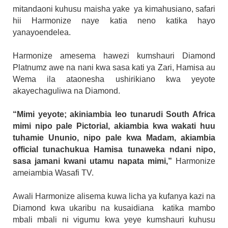
mitandaoni kuhusu maisha yake ya kimahusiano, safari
hii Harmonize naye katia neno katika hayo
yanayoendelea.
Harmonize amesema hawezi kumshauri Diamond
Platnumz awe na nani kwa sasa kati ya Zari, Hamisa au
Wema ila ataonesha ushirikiano kwa yeyote
akayechaguliwa na Diamond.
“Mimi yeyote; akiniambia leo tunarudi South Africa
mimi nipo pale Pictorial, akiambia kwa wakati huu
tuhamie Ununio, nipo pale kwa Madam, akiambia
official tunachukua Hamisa tunaweka ndani nipo,
sasa jamani kwani utamu napata mimi,”
Harmonize
ameiambia Wasafi TV.
Awali Harmonize alisema kuwa licha ya kufanya kazi na
Diamond kwa ukaribu na kusaidiana katika mambo
mbali mbali ni vigumu kwa yeye kumshauri kuhusu