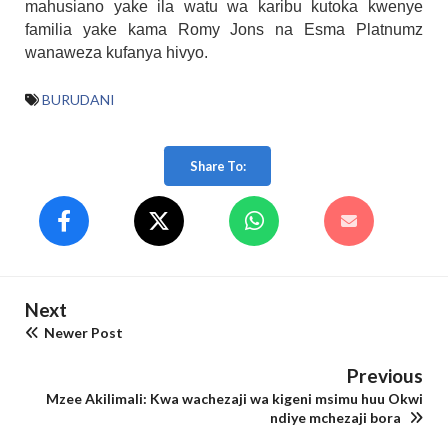
mahusiano yake ila watu wa karibu kutoka kwenye
familia yake kama Romy Jons na Esma Platnumz
wanaweza kufanya hivyo.
BURUDANI
Share To:
Next
Newer Post
Previous
Mzee Akilimali: Kwa wachezaji wa kigeni msimu huu Okwi
ndiye mchezaji bora