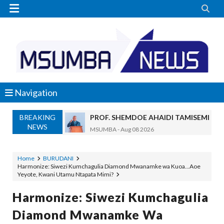


Navigation
BREAKING
PROF. SHEMDOE AHAIDI TAMISEMI KU
NEWS
MSUMBA
-
Aug 08 2026
TPDC YARIDHISHWA NA MAENDELEO Y
OSCAR ASSENGA
-
Aug 07 2026
Home
BURUDANI
Harmonize: Siwezi Kumchagulia Diamond Mwanamke wa Kuoa...Aoe
MKAKATI WA SERIKALI KUONGEZA THAMANI 
Yeyote, Kwani Utamu Ntapata Mimi?
Alex Sonna
-
Aug 07 2026
MRADI WA KITUO CHA KUONGEZA MSUK
Harmonize: Siwezi Kumchagulia
MSUMBA
-
Aug 07 2026
Diamond Mwanamke Wa
NHIF: BIMA YA AFYA NI MSINGI WA MAISHA YA