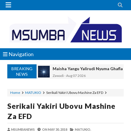


Navigation
BREAKING
Maisha Yangu Yalirudi Nyuma Ghafla Ba
NEWS
Zawadi
-
Aug 07 2026
Nilitamani Sana Kupata Mwenza Kutoka 
Zawadi
-
Aug 07 2026
Home
MATUKIO
Serikali Yakiri Ubovu Mashine Za EFD
Nilitamani Sana Kupata Mtoto Wa Kiume
Serikali Yakiri Ubovu Mashine
Zawadi
-
Aug 07 2026
TANZANIA YAIPONGEZA AFRICA50, YA
Za EFD
MSUMBA
-
Aug 07 2026
JUBILEE GROUP TANZANIA YAZINDUA
MSUMBANEWS
ON
MAY 30, 2018
MATUKIO,