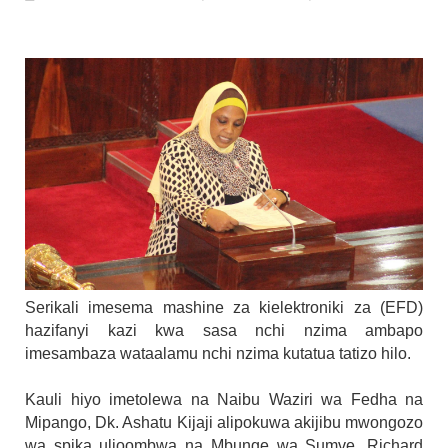
OSCAR ASSENGA
-
Aug 07 2026
WATOTO WAFUNDISHWE KUPINGA RU
OSCAR ASSENGA
-
Aug 07 2026
DARAJA LA BILIONI 1.2 KUONDOA KERO
MSUMBA
-
Aug 07 2026
WAFANYABIASHARA WA MADUKA YA S
OSCAR ASSENGA
-
Aug 07 2026
CCM: Uchaguzi Wa Haki Ndiyo Msingi W
MSUMBA
-
Aug 07 2026
KIELELEZO KIPYA CHA VIWANGO VYA 
MSUMBA
-
Aug 07 2026
Serikali imesema mashine za kielektroniki za (EFD)
hazifanyi kazi kwa sasa nchi nzima ambapo
imesambaza wataalamu nchi nzima kutatua tatizo hilo.
Kauli hiyo imetolewa na Naibu Waziri wa Fedha na
Mipango, Dk. Ashatu Kijaji alipokuwa akijibu mwongozo
wa spika ulioombwa na Mbunge wa Sumve, Richard