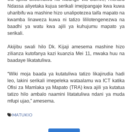
Ndassa aliyetaka kujua serikali imejipangaje kwa kuwa
uharibifu wa mashine hizo unalipotezea taifa mapato na
kwamba linaweza kuwa ni tatizo lililotengenezwa na
baadhi ya watu kwa ajili ya kuhujumu mapato ya
serikali.
Akijibu swali hilo Dk. Kijaji amesema mashine hizo
zilianza kutofanya kazi kuanzia Mei 11, mwaka huu na
baadaye likatatuliwa.
“Wiki moja baada ya kutatuliwa tatizo likajirudia hadi
leo, lakini serikali imepeleka wataalamu wa ICT katika
Ofisi za Mamlaka ya Mapato (TRA) kwa ajili ya kutatua
tatizo hilo ambalo naamini litatatuliwa ndani ya muda
mfupi ujao,” amesema.
MATUKIO