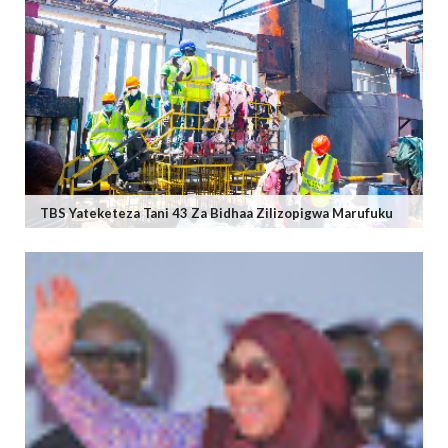
TBS Yateketeza Tani 43 Za Bidhaa Zilizopigwa Marufuku