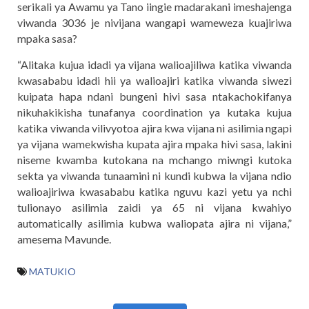
serikali ya Awamu ya Tano iingie madarakani imeshajenga
viwanda 3036 je nivijana wangapi wameweza kuajiriwa
mpaka sasa?
“Alitaka kujua idadi ya vijana walioajiliwa katika viwanda
kwasababu idadi hii ya walioajiri katika viwanda siwezi
kuipata hapa ndani bungeni hivi sasa ntakachokifanya
nikuhakikisha tunafanya coordination ya kutaka kujua
katika viwanda vilivyotoa ajira kwa vijana ni asilimia ngapi
ya vijana wamekwisha kupata ajira mpaka hivi sasa, lakini
niseme kwamba kutokana na mchango miwngi kutoka
sekta ya viwanda tunaamini ni kundi kubwa la vijana ndio
walioajiriwa kwasababu katika nguvu kazi yetu ya nchi
tulionayo asilimia zaidi ya 65 ni vijana kwahiyo
automatically asilimia kubwa waliopata ajira ni vijana,”
amesema Mavunde.
MATUKIO