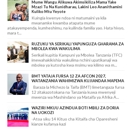
Mume Wangu Alikuwa Akimsikiliza Mama Yake
Mzazi Tu Na Kunidharau, Lakini Leo Ananithamini
Kuliko Mtu Yeyote
Kuingia kwenye ndoa ni matumaini ya kila
mwanamke kwamba atapata mume
atakayempenda, kumheshimu, na kuilinda familia yao. Hata hivyo,
mara t...
RUZUKU YA SERIKALI YAPUNGUZA GHARAMA ZA
MBOLEA KWA WAKULIMA
Serikali kupitia Kampuni ya Mbolea Tanzania (TFC)
imewahakikishia wakulima nchini upatikanaji wa
mbolea ya kutosha kwa msimu wa kilimo wa m...
BMT YATAJA FURSA 12 ZA AFCON 2027,
WATANZANIA WAHIMIZWA KUJIANDAA MAPEMA
Baraza la Michezo la Taifa (BMT) limetangaza fursa
12 zitakazotokana na Tanzania kuwa mwenyeji
mwenza wa Mashindano ya Mataifa ya Afrika A...
WAZIRI MKUU AZINDUA BOTI MBILI ZA DORIA
NA UOKOZI
-Atoa siku 14 Kituo cha Kitaifa cha Oparesheni
kianze kufanya kazi