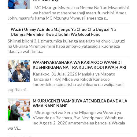
MC Mzungu Mweusi na Neema Naftari Mwandishi
wa habari na mshereheshaji maarufu nchini, Amos
John, maarufu kama MC Mzungu Mweusi, ameanza r...
Waziri Ummy Azindua Majengo Ya Chuo Cha Uuguzi Na
Ukunga Mirembe, Kwa Ufadhili Wa Global Fund
Shilingi bilioni 3.1 zimetumika kujenga majengo ya chuo Uuguzi
na Ukunga Mirembe mjini hapa ambayo yatasaidia kuongeza
idadi ya wahitimu...
WAFANYABIASHARA WA KARIAKOO WAAHIDI
KUSHIRIKIANA NA TRA KULIPA KODI KWA HIARI
Kariakoo, 31 Julai, 2026 Mamlaka ya Mapato
Tanzania (TRA) Mkoa wa Kikodi Kariakoo
imeendelea kuimarisha ushirikiano na walipakodi
kupitia mi...
MKURUGENZI WAMBUYA ATEMBELEA BANDA LA
WMA NANE NANE
Mkurugenzi wa Sera na Mipango wa Wizara ya
Viwanda na Biashara, Bw. Needpeace Wambuya
leo Agosti 2, 2026 ametembelea banda la Wakala
wa Vi...