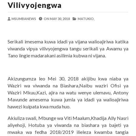
Vilivyojengwa
MSUMBA
-
Aug 06 2026
TBS YAWAHIMIZA WAJASIRIAMALI K
OSCAR ASSENGA
-
Aug 06 2026
MSUMBANEWS
ON
MAY 30, 2018
MATUKIO,
NAIBU KATIBU MKUU UJENZI ARIDHI
OSCAR ASSENGA
-
Aug 06 2026
Serikali imesema kuwa idadi ya vijana walioajiriwa katika
DKT. MSONDE: TBA NI KITOVU CHA FURSA ZA U
viwanda vipya vilivyojengwa tangu serikali ya Awamu ya
Alex Sonna
-
Aug 06 2026
Tano iingie madarakani asilimia kubwa ni vijana.
NAIBU WAZIRI MAHUNDI ASHIRIKI MAP
MSUMBA
-
Aug 05 2026
Umaskini Na Madeni Yalitishia Kuangami
Akizungumza leo Mei 30, 2018 akijibu kwa niaba ya
Zawadi
-
Aug 06 2026
Waziri wa viwanda na Biashara,Naibu waziri Ofisi ya
Waziri Mkuu,Kazi, ajira na watu wenye ulemavu, Antony
Mavunde amesema kuwa jumla ya idadi ya walioajiriwa
hawezi kuipata kwa muda huo.
Akiuliza swali, Mbunge wa Viti Maalum,Khadija Ally Nasri
aliyehoji, Hotuba ya viwanda na biashara ya bajeti ya
mwaka wa fedha 2018/2019 ilieleza kwamba tangia