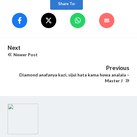
Share To:
Next
Newer Post
Previous
Diamond anafanya kazi, sijui hata kama huwa analala –
Master J