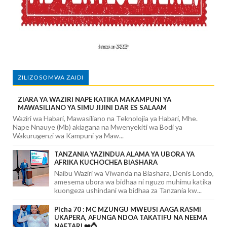
ZILIZOSOMWA ZAIDI
ZIARA YA WAZIRI NAPE KATIKA MAKAMPUNI YA
MAWASILIANO YA SIMU JIJINI DAR ES SALAAM
Waziri wa Habari, Mawasiliano na Teknolojia ya Habari, Mhe.
Nape Nnauye (Mb) akiagana na Mwenyekiti wa Bodi ya
Wakurugenzi wa Kampuni ya Maw...
TANZANIA YAZINDUA ALAMA YA UBORA YA
AFRIKA KUCHOCHEA BIASHARA
Naibu Waziri wa Viwanda na Biashara, Denis Londo,
amesema ubora wa bidhaa ni nguzo muhimu katika
kuongeza ushindani wa bidhaa za Tanzania kw...
Picha 70 : MC MZUNGU MWEUSI AAGA RASMI
UKAPERA, AFUNGA NDOA TAKATIFU NA NEEMA
NAFTARI ❤️💍