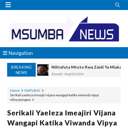


Navigation
BREAKING
Nilitafuta Mtoto Kwa Zaidi Ya Miaka Sa
NEWS
Zawadi
-
Aug 06 2026
NAIBU WAZIRI CHANDE ARIDHISHWA
OSCAR ASSENGA
-
Aug 06 2026
Home
MATUKIO
Serikali yaeleza imeajiri vijana wangapi katika viwanda vipya
TBS YATOA ELIMU YA UBORA WA BID
vilivyojengwa
OSCAR ASSENGA
-
Aug 06 2026
WAZIRI AWESO AAGIZA MILIONI 508 Z
Serikali Yaeleza Imeajiri Vijana
MSUMBA
-
Aug 06 2026
Wangapi Katika Viwanda Vipya
WMA YAWAFUNDISHA WATOTO VIPIMO: