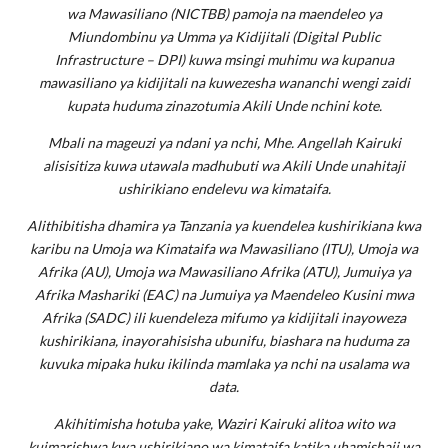
wa Mawasiliano (NICTBB) pamoja na maendeleo ya
Miundombinu ya Umma ya Kidijitali (Digital Public
Infrastructure – DPI) kuwa msingi muhimu wa kupanua
mawasiliano ya kidijitali na kuwezesha wananchi wengi zaidi
kupata huduma zinazotumia Akili Unde nchini kote.
Mbali na mageuzi ya ndani ya nchi, Mhe. Angellah Kairuki
alisisitiza kuwa utawala madhubuti wa Akili Unde unahitaji
ushirikiano endelevu wa kimataifa.
Alithibitisha dhamira ya Tanzania ya kuendelea kushirikiana kwa
karibu na Umoja wa Kimataifa wa Mawasiliano (ITU), Umoja wa
Afrika (AU), Umoja wa Mawasiliano Afrika (ATU), Jumuiya ya
Afrika Mashariki (EAC) na Jumuiya ya Maendeleo Kusini mwa
Afrika (SADC) ili kuendeleza mifumo ya kidijitali inayoweza
kushirikiana, inayorahisisha ubunifu, biashara na huduma za
kuvuka mipaka huku ikilinda mamlaka ya nchi na usalama wa
data.
Akihitimisha hotuba yake, Waziri Kairuki alitoa wito wa
kuimarishwa kwa ushirikiano wa kimataifa katika uhamishaji wa