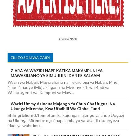
ZILIZOSOMWA ZAIDI
ZIARA YA WAZIRI NAPE KATIKA MAKAMPUNI YA
MAWASILIANO YA SIMU JIJINI DAR ES SALAAM
Waziri wa Habari, Mawasiliano na Teknolojia ya Habari, Mhe.
Nape Nnauye (Mb) akiagana na Mwenyekiti wa Bodi ya
Wakurugenzi wa Kampuni ya Maw...
Waziri Ummy Azindua Majengo Ya Chuo Cha Uuguzi Na
Ukunga Mirembe, Kwa Ufadhili Wa Global Fund
Shilingi bilioni 3.1 zimetumika kujenga majengo ya chuo Uuguzi
na Ukunga Mirembe mjini hapa ambayo yatasaidia kuongeza
idadi ya wahitimu...