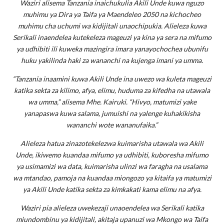
Waziri alisema Tanzania inaichukulia Akili Unde kuwa nguzo
muhimu ya Dira ya Taifa ya Maendeleo 2050 na kichocheo
muhimu cha uchumi wa kidijitali unaochipukia. Alieleza kuwa
Serikali inaendelea kutekeleza mageuzi ya kina ya sera na mifumo
ya udhibiti ili kuweka mazingira imara yanayochochea ubunifu
huku yakilinda haki za wananchi na kujenga imani ya umma.
“Tanzania inaamini kuwa Akili Unde ina uwezo wa kuleta mageuzi
katika sekta za kilimo, afya, elimu, huduma za kifedha na utawala
wa umma,” alisema Mhe. Kairuki. “Hivyo, matumizi yake
yanapaswa kuwa salama, jumuishi na yalenge kuhakikisha
wananchi wote wananufaika.”
Alieleza hatua zinazotekelezwa kuimarisha utawala wa Akili
Unde, ikiwemo kuandaa mifumo ya udhibiti, kuboresha mifumo
ya usimamizi wa data, kuimarisha ulinzi wa faragha na usalama
wa mtandao, pamoja na kuandaa miongozo ya kitaifa ya matumizi
ya Akili Unde katika sekta za kimkakati kama elimu na afya.
Waziri pia alieleza uwekezaji unaoendelea wa Serikali katika
miundombinu ya kidijitali, akitaja upanuzi wa Mkongo wa Taifa