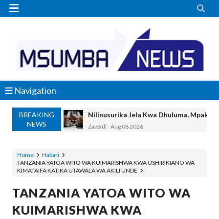


Navigation
BREAKING
Nilinusurika Jela Kwa Dhuluma, Mpaka Ti
NEWS
Zawadi
-
Aug 08 2026
TANZANIA YAANGAZA TEKNOLOJIA YA
OKULY BLOG
-
Aug 08 2026
Home
Habari
TANZANIA YATOA WITO WA KUIMARISHWA KWA USHIRIKIANO WA
MGALU APONGEZA HATUA ZA SERIKALI
KIMATAIFA KATIKA UTAWALA WA AKILI UNDE
MSUMBA
-
Aug 08 2026
WMA YAPONGEZWA KWA KUANZISHA K
TANZANIA YATOA WITO WA
OKULY BLOG
-
Aug 08 2026
KUIMARISHWA KWA
TBS Yaendelea Kutoa Elimu Ya Uthibiti