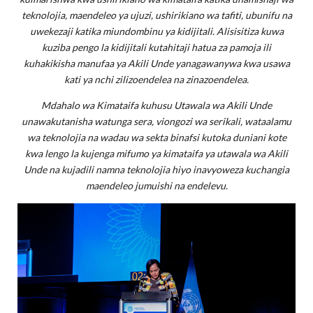
teknolojia, maendeleo ya ujuzi, ushirikiano wa tafiti, ubunifu na
uwekezaji katika miundombinu ya kidijitali. Alisisitiza kuwa
kuziba pengo la kidijitali kutahitaji hatua za pamoja ili
kuhakikisha manufaa ya Akili Unde yanagawanywa kwa usawa
kati ya nchi zilizoendelea na zinazoendelea.
Mdahalo wa Kimataifa kuhusu Utawala wa Akili Unde
unawakutanisha watunga sera, viongozi wa serikali, wataalamu
wa teknolojia na wadau wa sekta binafsi kutoka duniani kote
kwa lengo la kujenga mifumo ya kimataifa ya utawala wa Akili
Unde na kujadili namna teknolojia hiyo inavyoweza kuchangia
maendeleo jumuishi na endelevu.