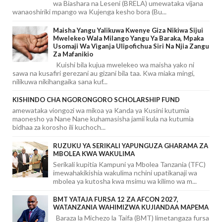
wa Biashara na Leseni (BRELA) umewataka vijana
wanaoshiriki mpango wa Kujenga kesho bora (Bu...
Maisha Yangu Yalikuwa Kwenye Giza Nikiwa Sijui
Mwelekeo Wala Milango Yangu Ya Baraka, Mpaka
Usomaji Wa Viganja Ulipofichua Siri Na Njia Zangu
Za Mafanikio
Kuishi bila kujua mwelekeo wa maisha yako ni
sawa na kusafiri gerezani au gizani bila taa. Kwa miaka mingi,
nilikuwa nikihangaika sana kuf...
KISHINDO CHA NGORONGORO SCHOLARSHIP FUND
amewataka viongozi wa mikoa ya Kanda ya Kusini kutumia
maonesho ya Nane Nane kuhamasisha jamii kula na kutumia
bidhaa za korosho ili kuchoch...
RUZUKU YA SERIKALI YAPUNGUZA GHARAMA ZA
MBOLEA KWA WAKULIMA
Serikali kupitia Kampuni ya Mbolea Tanzania (TFC)
imewahakikishia wakulima nchini upatikanaji wa
mbolea ya kutosha kwa msimu wa kilimo wa m...
BMT YATAJA FURSA 12 ZA AFCON 2027,
WATANZANIA WAHIMIZWA KUJIANDAA MAPEMA
Baraza la Michezo la Taifa (BMT) limetangaza fursa