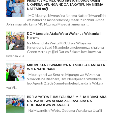
Picha 70 : MC MZUNGU MWEUSI AAGA RASMI
UKAPERA, AFUNGA NDOA TAKATIFU NA NEEMA
NAFTARI ❤️💍
MC Mzungu Mweusi na Neema Naftari Mwandishi
wa habari na mshereheshaji maarufu nchini, Amos
John, maarufu kama MC Mzungu Mweusi, ameanza r...
DC Mtambule Ataka Watu Wafichue Wahamiaji
Haramu
Na Mwandishi Wetu MKUU wa Wilaya ya
Kinondoni, Saad Mtambule ameipongeza shule ya
Green Acres ya jijini Dar es Salaam kwa kuwa ya
kwanza kua...
MKURUGENZI WAMBUYA ATEMBELEA BANDA LA
WMA NANE NANE
Mkurugenzi wa Sera na Mipango wa Wizara ya
Viwanda na Biashara, Bw. Needpeace Wambuya
leo Agosti 2, 2026 ametembelea banda la Wakala
wa Vi...
BRELA YATOA ELIMU YA URASIMISHAJI BIASHARA
NA USAJILI WA ALAMA ZA BIASHARA NA
HUDUMA KWA VIJANA BBT
Na Mwandishi Wetu, Dodoma Wakala wa Usajili