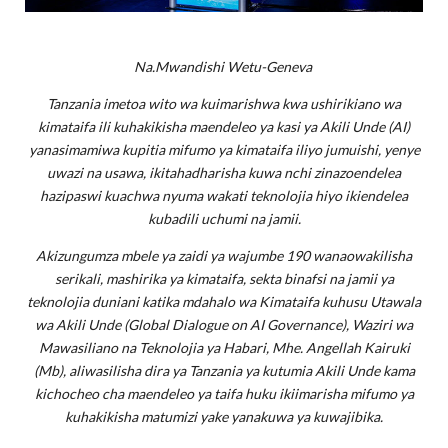
Na.Mwandishi Wetu-Geneva
Tanzania imetoa wito wa kuimarishwa kwa ushirikiano wa
kimataifa ili kuhakikisha maendeleo ya kasi ya Akili Unde (AI)
yanasimamiwa kupitia mifumo ya kimataifa iliyo jumuishi, yenye
uwazi na usawa, ikitahadharisha kuwa nchi zinazoendelea
hazipaswi kuachwa nyuma wakati teknolojia hiyo ikiendelea
kubadili uchumi na jamii.
Akizungumza mbele ya zaidi ya wajumbe 190 wanaowakilisha
serikali, mashirika ya kimataifa, sekta binafsi na jamii ya
teknolojia duniani katika mdahalo wa Kimataifa kuhusu Utawala
wa Akili Unde (Global Dialogue on AI Governance), Waziri wa
Mawasiliano na Teknolojia ya Habari, Mhe. Angellah Kairuki
(Mb), aliwasilisha dira ya Tanzania ya kutumia Akili Unde kama
kichocheo cha maendeleo ya taifa huku ikiimarisha mifumo ya
kuhakikisha matumizi yake yanakuwa ya kuwajibika.