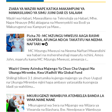
ZIARA YA WAZIRI NAPE KATIKA MAKAMPUNI YA
MAWASILIANO YA SIMU JIJINI DAR ES SALAAM
Waziri wa Habari, Mawasiliano na Teknolojia ya Habari, Mhe.
Nape Nnauye (Mb) akiagana na Mwenyekiti wa Bodi ya
Wakurugenzi wa Kampuni ya Maw...
Picha 70 : MC MZUNGU MWEUSI AAGA RASMI
UKAPERA, AFUNGA NDOA TAKATIFU NA NEEMA
NAFTARI ❤️💍
MC Mzungu Mweusi na Neema Naftari Mwandishi
wa habari na mshereheshaji maarufu nchini, Amos
John, maarufu kama MC Mzungu Mweusi, ameanza r...
Waziri Ummy Azindua Majengo Ya Chuo Cha Uuguzi Na
Ukunga Mirembe, Kwa Ufadhili Wa Global Fund
Shilingi bilioni 3.1 zimetumika kujenga majengo ya chuo Uuguzi
na Ukunga Mirembe mjini hapa ambayo yatasaidia kuongeza
idadi ya wahitimu...
MKURUGENZI WAMBUYA ATEMBELEA BANDA LA
WMA NANE NANE
Mkurugenzi wa Sera na Mipango wa Wizara ya
Viwanda na Biashara, Bw. Needpeace Wambuya