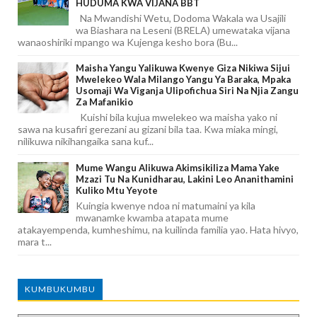
HUDUMA KWA VIJANA BBT
Na Mwandishi Wetu, Dodoma Wakala wa Usajili
wa Biashara na Leseni (BRELA) umewataka vijana
wanaoshiriki mpango wa Kujenga kesho bora (Bu...
Maisha Yangu Yalikuwa Kwenye Giza Nikiwa Sijui
Mwelekeo Wala Milango Yangu Ya Baraka, Mpaka
Usomaji Wa Viganja Ulipofichua Siri Na Njia Zangu
Za Mafanikio
Kuishi bila kujua mwelekeo wa maisha yako ni
sawa na kusafiri gerezani au gizani bila taa. Kwa miaka mingi,
nilikuwa nikihangaika sana kuf...
Mume Wangu Alikuwa Akimsikiliza Mama Yake
Mzazi Tu Na Kunidharau, Lakini Leo Ananithamini
Kuliko Mtu Yeyote
Kuingia kwenye ndoa ni matumaini ya kila
mwanamke kwamba atapata mume
atakayempenda, kumheshimu, na kuilinda familia yao. Hata hivyo,
mara t...
KUMBUKUMBU