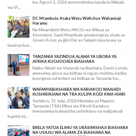
leo Agosti 2, 2026 ametembelea banda la Wakala
wa Vi...
DC Mtambule Ataka Watu Wafichue Wahamiaji
Haramu
Na Mwandishi Wetu MKUU wa Wilaya ya
Kinondoni, Saad Mtambule ameipongeza shule ya
Green Acres ya jijini Dar es Salaam kwa kuwa ya
kwanza kua...
TANZANIA YAZINDUA ALAMA YA UBORA YA
AFRIKA KUCHOCHEA BIASHARA
Naibu Waziri wa Viwanda na Biashara, Denis Londo,
amesema ubora wa bidhaa ni nguzo muhimu katika
kuongeza ushindani wa bidhaa za Tanzania kw...
WAFANYABIASHARA WA KARIAKOO WAAHIDI
KUSHIRIKIANA NA TRA KULIPA KODI KWA HIARI
Kariakoo, 31 Julai, 2026 Mamlaka ya Mapato
Tanzania (TRA) Mkoa wa Kikodi Kariakoo
imeendelea kuimarisha ushirikiano na walipakodi
kupitia mi...
BRELA YATOA ELIMU YA URASIMISHAJI BIASHARA
NA USAJILI WA ALAMA ZA BIASHARA NA