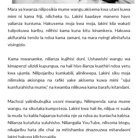
Mara ya kwanza niliposikia mume wangu akisema kwa utani kuwa
mimi ni kama friji, nilicheka tu. Lakini baadaye maneno hayo
yalianza kuniuma. Hakusema moja kwa moja, lakini kila wakati
tulipokuwa karibu, nilihisi kama kuna kitu kinamkera. Hakuwa
akifurahia tendo la ndoa kama zamani, na mara nyingi alinitafuta
visingizio.
Kama mwanamke, nilianza kujihisi duni. Ushawishi wangu wa
kimapenzi ulizidi kupungua, na hali hiyo ilianza kuathiri ndoa yetu
kwa ujumla. Nilipojaribu kumkabili, alinikwepa. Lakini siku moja
nilimsikia akiongea na rafiki yake akisema kuwa mimi “sijui
kumfurahisha mume,” na kwamba nilikuwa kama barafu kitandani.
Machozi yalinibubujika usoni mwangu. Nilimpenda sana mume
wangu, na sikutaka kumpoteza. Lakini kwa hali ile, nilijua ni suala
la muda tu kabla hajaanza kutoka nje ya ndoa au kuniacha kabisa.
Nilianza kutafuta suluhisho. Niliangalia YouTube, nilisoma blogu,
nikajaribu hata zile chai za mitishamba zinazouzwa mitandaoni
lakini hakuna kilichosaidia.