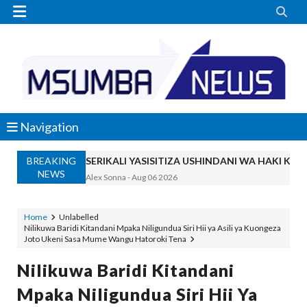


Navigation
BREAKING
SERIKALI YASISITIZA USHINDANI WA HAKI K
NEWS
Alex Sonna
-
Aug 06 2026
SERIKALI INATAMBUA MCHANGO WA W
OSCAR ASSENGA
-
Aug 06 2026
Home
Unlabelled
Nilikuwa Baridi Kitandani Mpaka Niligundua Siri Hii ya Asili ya Kuongeza
RAIS SAMIA, MUSEVEN WASHUHUDIA M
Joto Ukeni Sasa Mume Wangu Hatoroki Tena
OSCAR ASSENGA
-
Aug 06 2026
BRELA YATOA ELIMU YA URASIMISHAJI BIASH
Nilikuwa Baridi Kitandani
Alex Sonna
-
Aug 06 2026
Mpaka Niligundua Siri Hii Ya
DC Mtambule Ataka Watu Wafichue Wa