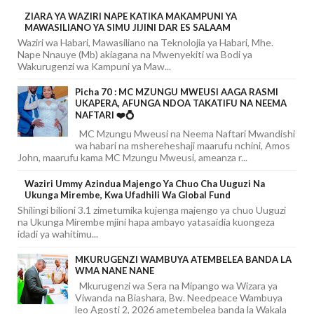
ZIARA YA WAZIRI NAPE KATIKA MAKAMPUNI YA
MAWASILIANO YA SIMU JIJINI DAR ES SALAAM
Waziri wa Habari, Mawasiliano na Teknolojia ya Habari, Mhe.
Nape Nnauye (Mb) akiagana na Mwenyekiti wa Bodi ya
Wakurugenzi wa Kampuni ya Maw...
Picha 70 : MC MZUNGU MWEUSI AAGA RASMI
UKAPERA, AFUNGA NDOA TAKATIFU NA NEEMA
NAFTARI ❤️💍
MC Mzungu Mweusi na Neema Naftari Mwandishi
wa habari na mshereheshaji maarufu nchini, Amos
John, maarufu kama MC Mzungu Mweusi, ameanza r...
Waziri Ummy Azindua Majengo Ya Chuo Cha Uuguzi Na
Ukunga Mirembe, Kwa Ufadhili Wa Global Fund
Shilingi bilioni 3.1 zimetumika kujenga majengo ya chuo Uuguzi
na Ukunga Mirembe mjini hapa ambayo yatasaidia kuongeza
idadi ya wahitimu...
MKURUGENZI WAMBUYA ATEMBELEA BANDA LA
WMA NANE NANE
Mkurugenzi wa Sera na Mipango wa Wizara ya
Viwanda na Biashara, Bw. Needpeace Wambuya
leo Agosti 2, 2026 ametembelea banda la Wakala