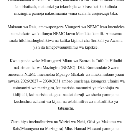
la nishatisafi, matumizi ya teknolojia za kisasa katika kulinda
mazingira pamoja nakusimamia vema suala la urejerezaji taka.
Makamu wa Rais, amewapongeza Viongozi wa NEMC kwa kuendelea
namchakato wa kuifanya NEMC kuwa Mamlaka kamili. Amesema
suala hilolinashughulikiwa na katika kipindi cha Serikali ya Awamu
ya Sita limepewaumuhimu wa kipekee.
Kwa upande wake Mkurugenzi Mkuu wa Baraza la Taifa la Hifadhi
naUsimamizi wa Mazingira (NEMC), Dkt. Emmaculate Sware
amesema NEMC imeaandaa Mpango Mkakati wa miaka mitano yaani
mwaka 2026/2027 – 2030/2031 ambao umelenga kuongeza ufanisi wa
usimamizi wa mazingira, kuimarisha matumizi ya teknolojia za
kidijitali, kuimarisha ukaguzi nautekelezaji wa sheria pamoja na
kuchochea uchumi wa kijani na ustahimilivuwa mabadiliko ya
tabianchi.
Ziara hiyo imehudhuriwa na Waziri wa Nchi, Ofisi ya Makamu wa
Rais(Muungano na Mazingira) Mhe. Hamad Masauni pamoja na