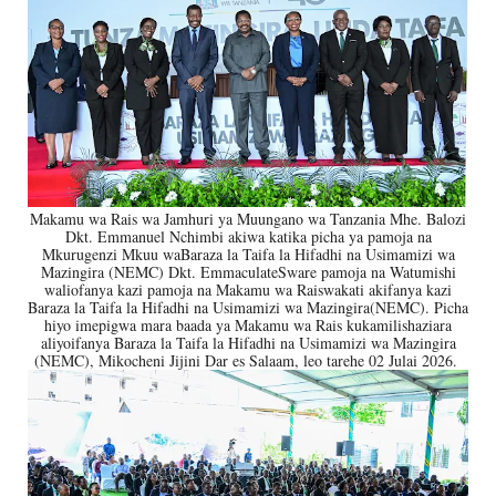
Makamu wa Rais wa Jamhuri ya Muungano wa Tanzania Mhe. Balozi
Dkt. Emmanuel Nchimbi akiwa katika picha ya pamoja na
Mkurugenzi Mkuu waBaraza la Taifa la Hifadhi na Usimamizi wa
Mazingira (NEMC) Dkt. EmmaculateSware pamoja na Watumishi
waliofanya kazi pamoja na Makamu wa Raiswakati akifanya kazi
Baraza la Taifa la Hifadhi na Usimamizi wa Mazingira(NEMC). Picha
hiyo imepigwa mara baada ya Makamu wa Rais kukamilishaziara
aliyoifanya Baraza la Taifa la Hifadhi na Usimamizi wa Mazingira
(NEMC), Mikocheni Jijini Dar es Salaam, leo tarehe 02 Julai 2026.