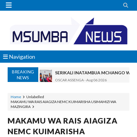


Navigation
BREAKING
SERIKALI INATAMBUA MCHANGO WA W
NEWS
OSCAR ASSENGA
-
Aug 06 2026
RAIS SAMIA, MUSEVEN WASHUHUDIA M
OSCAR ASSENGA
-
Aug 06 2026
Home
Unlabelled
MAKAMU WA RAIS AIAGIZA NEMC KUIMARISHA USIMAMIZI WA
BRELA YATOA ELIMU YA URASIMISHAJI BIASH
MAZINGIRA
Alex Sonna
-
Aug 06 2026
DC Mtambule Ataka Watu Wafichue Wa
MAKAMU WA RAIS AIAGIZA
OSCAR ASSENGA
-
Aug 06 2026
NEMC KUIMARISHA
Maisha Yangu Yalikuwa Kwenye Giza Niki