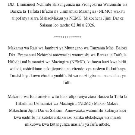
Dkt. Emmanuel Nchimbi akizungumza na Viongozi na Watumishi wa
Baraza la Taifala Hifadhi na Usimamizi Mazingira (NEMC) wakati
alipofanya ziara MakaoMakuu ya NEMC, Mikocheni Jijini Dar es
Salaam leo tarehe 02 Julai 2026.
*************
Makamu wa Rais wa Jamhuri ya Muungano wa Tanzania Mhe. Balozi
Dkt. Emmanuel Nchimbi amewasihi watumishi wa Baraza la Taifa la
Hifadhi naUsimamizi wa Mazingira (NEMC), kufanya kazi kwa bidii,
weledi, ushirikiano nakujiepusha na vitendo vya rushwa ili kuifanya
Taasisi hiyo kuwa chachu yauhifadhi wa mazingira na maendeleo ya
Taifa.
Makamu wa Rais ametoa wito huo, alipofanya ziara Baraza la Taifa la
Hifadhina Usimamizi wa Mazingira (NEMC) Makao Makuu,
Mikocheni Jijini Dar es Salaam. Amewataka watumishi kufanya kazi
kwa uadilifu na kutokuwakikwazo katika utekelezaji wa miradi
mikubwa kwa kutanguliza maslahi yaTaifa mbele.