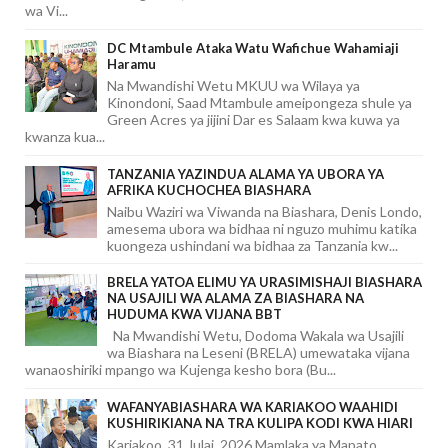
wa Vi...
DC Mtambule Ataka Watu Wafichue Wahamiaji
Haramu
Na Mwandishi Wetu MKUU wa Wilaya ya
Kinondoni, Saad Mtambule ameipongeza shule ya
Green Acres ya jijini Dar es Salaam kwa kuwa ya
kwanza kua...
TANZANIA YAZINDUA ALAMA YA UBORA YA
AFRIKA KUCHOCHEA BIASHARA
Naibu Waziri wa Viwanda na Biashara, Denis Londo,
amesema ubora wa bidhaa ni nguzo muhimu katika
kuongeza ushindani wa bidhaa za Tanzania kw...
BRELA YATOA ELIMU YA URASIMISHAJI BIASHARA
NA USAJILI WA ALAMA ZA BIASHARA NA
HUDUMA KWA VIJANA BBT
Na Mwandishi Wetu, Dodoma Wakala wa Usajili
wa Biashara na Leseni (BRELA) umewataka vijana
wanaoshiriki mpango wa Kujenga kesho bora (Bu...
WAFANYABIASHARA WA KARIAKOO WAAHIDI
KUSHIRIKIANA NA TRA KULIPA KODI KWA HIARI
Kariakoo, 31 Julai, 2026 Mamlaka ya Mapato