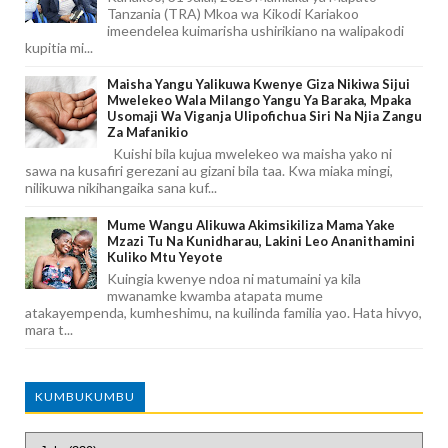
Tanzania (TRA) Mkoa wa Kikodi Kariakoo
imeendelea kuimarisha ushirikiano na walipakodi
kupitia mi...
Maisha Yangu Yalikuwa Kwenye Giza Nikiwa Sijui
Mwelekeo Wala Milango Yangu Ya Baraka, Mpaka
Usomaji Wa Viganja Ulipofichua Siri Na Njia Zangu
Za Mafanikio
Kuishi bila kujua mwelekeo wa maisha yako ni
sawa na kusafiri gerezani au gizani bila taa. Kwa miaka mingi,
nilikuwa nikihangaika sana kuf...
Mume Wangu Alikuwa Akimsikiliza Mama Yake
Mzazi Tu Na Kunidharau, Lakini Leo Ananithamini
Kuliko Mtu Yeyote
Kuingia kwenye ndoa ni matumaini ya kila
mwanamke kwamba atapata mume
atakayempenda, kumheshimu, na kuilinda familia yao. Hata hivyo,
mara t...
KUMBUKUMBU