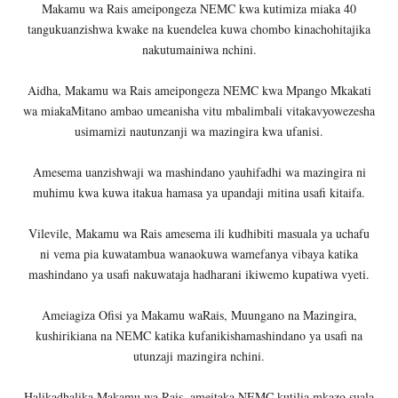
Makamu wa Rais ameipongeza NEMC kwa kutimiza miaka 40
tangukuanzishwa kwake na kuendelea kuwa chombo kinachohitajika
nakutumainiwa nchini.
Aidha, Makamu wa Rais ameipongeza NEMC kwa Mpango Mkakati
wa miakaMitano ambao umeanisha vitu mbalimbali vitakavyowezesha
usimamizi nautunzanji wa mazingira kwa ufanisi.
Amesema uanzishwaji wa mashindano yauhifadhi wa mazingira ni
muhimu kwa kuwa itakua hamasa ya upandaji mitina usafi kitaifa.
Vilevile, Makamu wa Rais amesema ili kudhibiti masuala ya uchafu
ni vema pia kuwatambua wanaokuwa wamefanya vibaya katika
mashindano ya usafi nakuwataja hadharani ikiwemo kupatiwa vyeti.
Ameiagiza Ofisi ya Makamu waRais, Muungano na Mazingira,
kushirikiana na NEMC katika kufanikishamashindano ya usafi na
utunzaji mazingira nchini.
Halikadhalika Makamu wa Rais, ameitaka NEMC kutilia mkazo suala