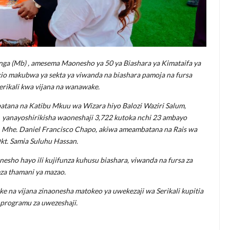
nga (Mb) , amesema Maonesho ya 50 ya Biashara ya Kimataifa ya
io makubwa ya sekta ya viwanda na biashara pamoja na fursa
erikali kwa vijana na wanawake.
tana na Katibu Mkuu wa Wizara hiyo Balozi Waziri Salum,
 yanayoshirikisha waoneshaji 3,722 kutoka nchi 23 ambayo
i, Mhe. Daniel Francisco Chapo, akiwa ameambatana na Rais wa
Dkt. Samia Suluhu Hassan.
ho hayo ili kujifunza kuhusu biashara, viwanda na fursa za
za thamani ya mazao.
 na vijana zinaonesha matokeo ya uwekezaji wa Serikali kupitia
programu za uwezeshaji.