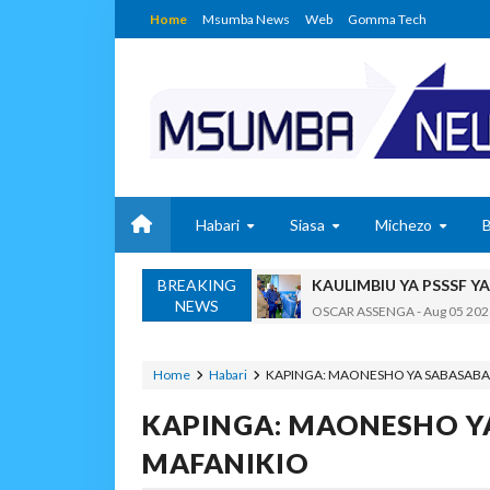
Home
Msumba News
Web
Gomma Tech
Habari
Siasa
Michezo
BREAKING
KAULIMBIU YA PSSSF Y
NEWS
OSCAR ASSENGA
-
Aug 05 202
TANZANIA KUNUFAIKA N
OSCAR ASSENGA
-
Aug 05 202
Home
Habari
KAPINGA: MAONESHO YA SABASABA
TIRDO YAFICHUA FURS
KAPINGA: MAONESHO Y
OSCAR ASSENGA
-
Aug 05 202
WAKAGUZI WA MAFUTA WAIMAR
MAFANIKIO
Alex Sonna
-
Aug 05 2026