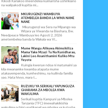
Kikodi Kariakoo imeendelea kuimarisha ushirikiano
na walipakodi kupitia mi...
MKURUGENZI WAMBUYA
ATEMBELEA BANDA LA WMA NANE
NANE
Mkurugenzi wa Sera na Mipango wa
Wizara ya Viwanda na Biashara, Bw.
Needpeace Wambuya leo Agosti 2, 2026
ametembelea banda la Wakala wa Vi...
Mume Wangu Alikuwa Akimsikiliza
Mama Yake Mzazi Tu Na Kunidharau,
Lakini Leo Ananithamini Kuliko Mtu
Yeyote
Kuingia kwenye ndoa ni matumaini ya
kila mwanamke kwamba atapata mume
atakayempenda, kumheshimu, na kuilinda familia
yao. Hata hivyo, mara t...
RUZUKU YA SERIKALI YAPUNGUZA
GHARAMA ZA MBOLEA KWA
WAKULIMA
Serikali kupitia Kampuni ya Mbolea
Tanzania (TFC) imewahakikishia
wakulima nchini upatikanaji wa mbolea ya kutosha