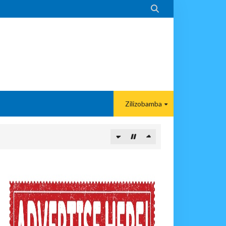

Zilizobamba