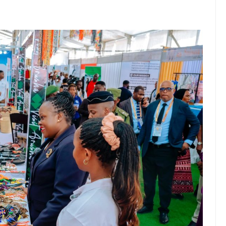
YAZIDI KUBORESHA MAISHA YA WANANCHI TARIME KUPITIA UTE
, WAVUVI WAPONGEZWA KWA KUCHANGIA UTOSHELEVU WA CHA
Kumi Lilikuwa Halitoi Mavuno Hata Kidogo Wakati La Jirani Likista
amu Na Mimi Na Kuanza Kutumia Pesa Zote Nje, Mpaka Dawa Ya M
A ELIMU YA VIPIMO SAHIHI NANENANE DODOMA
SCHOLARSHIP FUND