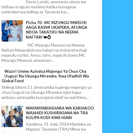
Denis Londo, amesema ubora wa
bidhaa ni nguzo muhimu katika kuongeza
ushindani wa bidhaa za Tanzania kw...
Picha 70 : MC MZUNGU MWEUSI
AAGA RASMI UKAPERA, AFUNGA
NDOA TAKATIFU NA NEEMA
NAFTARI ❤️💍
MC Mzungu Mweusi na Neema
Naftari Mwandishi wa habari na mshereheshaji
maarufu nchini, Amos John, maarufu kama MC
Mzungu Mweusi, ameanza r...
Waziri Ummy Azindua Majengo Ya Chuo Cha
Uuguzi Na Ukunga Mirembe, Kwa Ufadhili Wa
Global Fund
Shilingi bilioni 3.1 zimetumika kujenga majengo ya
chuo Uuguzi na Ukunga Mirembe mjini hapa
ambayo yatasaidia kuongeza idadi ya wahitimu...
WAFANYABIASHARA WA KARIAKOO
WAAHIDI KUSHIRIKIANA NA TRA
KULIPA KODI KWA HIARI
Kariakoo, 31 Julai, 2026 Mamlaka ya
Mapato Tanzania (TRA) Mkoa wa