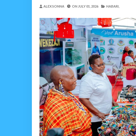
BARRICK NORTH MARA 
ALEX SONNA
ON
JULY 01, 2026
HABARI,
MSUMBA
-
Aug 05 2026
WAKULIMA, WAFUGAJI
MSUMBA
-
Aug 05 2026
Shamba Langu La Hekari 
Zawadi
-
Aug 05 2026
Mume Wangu Alipoteza H
Zawadi
-
Aug 05 2026
WMA YAENDELEA KUTO
MSUMBA
-
Aug 05 2026
KISHINDO CHA NGORONGORO 
Alex Sonna
-
Aug 05 2026