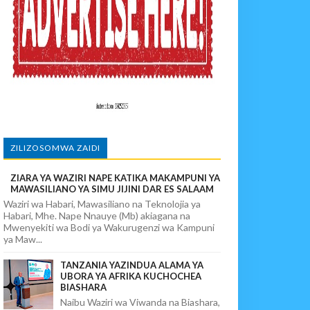
KELEZAJI WA MKAKATI ENDELEVU
KULA NCHINI
wi, Mpaka Laana Ya Ardhi Ilipondolewa
vuto Na Mahaba Iliporudisha Heshima
ZILIZOSOMWA ZAIDI
ZIARA YA WAZIRI NAPE KATIKA MAKAMPUNI YA
MAWASILIANO YA SIMU JIJINI DAR ES SALAAM
Waziri wa Habari, Mawasiliano na Teknolojia ya
Habari, Mhe. Nape Nnauye (Mb) akiagana na
Mwenyekiti wa Bodi ya Wakurugenzi wa Kampuni
ya Maw...
TANZANIA YAZINDUA ALAMA YA
UBORA YA AFRIKA KUCHOCHEA
BIASHARA
Naibu Waziri wa Viwanda na Biashara,