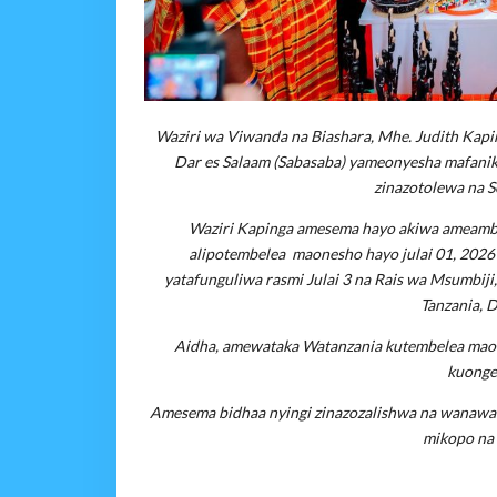
Waziri wa Viwanda na Biashara, Mhe. Judith Kapi
Dar es Salaam (Sabasaba) yameonyesha mafanik
zinazotolewa na S
Waziri Kapinga amesema hayo akiwa ameamba
alipotembelea maonesho hayo julai 01, 2026
yatafunguliwa rasmi Julai 3 na Rais wa Msumbij
Tanzania, 
Aidha, amewataka Watanzania kutembelea maones
kuonge
Amesema bidhaa nyingi zinazozalishwa na wanawake
mikopo na 