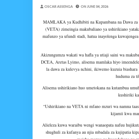
WMA YAPONGEZWA KWA
OSCAR ASSENGA
ON
JUNE 04, 2026
MSUMBA
-
Aug 08 2026
PROF. SHEMDOE AHAIDI
MAMLAKA ya Kudhibiti na Kupambana na Dawa za K
MSUMBA
-
Aug 08 2026
(VETA) zimeingia makubaliano ya ushirikiano yatak
TPDC YARIDHISHWA NA
mafunzo ya ufundi stadi, hatua inayolenga kuwajenge
OSCAR ASSENGA
-
Aug 07 202
MKAKATI WA SERIKALI KUONG
Akizungumza wakati wa hafla ya utiaji saini wa makubal
Alex Sonna
-
Aug 07 2026
DCEA,
Aretas Lyimo
, alisema mamlaka hiyo imeendele
MRADI WA KITUO CHA 
la dawa za kulevya nchini, ikiwemo kuzuia biashar
MSUMBA
-
Aug 07 2026
huduma za ti
MGALU APONGEZA HATUA
Alisema ushirikiano huo umetokana na kutambua umuh
MSUMBA
-
Aug 08 2026
kushiriki ka
“Ushirikiano na VETA ni mfano mzuri wa namna taasis
kijamii kwa man
Alieleza kuwa waraibu wengi wanaopata nafuu hujikut
shughuli za kufanya au njia mbadala za kujipatia ki