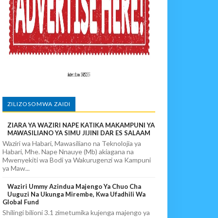
 DART
A EACOP
IA 88
ZILIZOSOMWA ZAIDI
ZIARA YA WAZIRI NAPE KATIKA MAKAMPUNI YA
PIKIA
MAWASILIANO YA SIMU JIJINI DAR ES SALAAM
Waziri wa Habari, Mawasiliano na Teknolojia ya
Habari, Mhe. Nape Nnauye (Mb) akiagana na
Mwenyekiti wa Bodi ya Wakurugenzi wa Kampuni
ya Maw...
Waziri Ummy Azindua Majengo Ya Chuo Cha
Uuguzi Na Ukunga Mirembe, Kwa Ufadhili Wa
Global Fund
Shilingi bilioni 3.1 zimetumika kujenga majengo ya