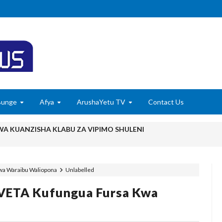
Bunge
Afya
ArushaYetu TV
Contact Us
 KUANZISHA KLABU ZA VIPIMO SHULENI
imu Ya Uthibitishaji Ubora Wa Bidhaa Nanenane Morogoro
6
wa Waraibu Waliopona
Unlabelled
karibisha Jamii Kuadhimisha Siku Ya Vijana Duniani
VETA Kufungua Fursa Kwa
E ZAO LA PARACHICHI