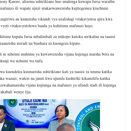
hony Kasore
, alisema ushirikiano huo unalenga kuwapa fursa waraibu
 mafunzo ili wapate ujuzi utakaowawezesha kujitegemea kiuchumi.
ajiriwa au kuanzisha vikundi vya uzalishaji vitakavyotoa ajira kwa
vyeti vitakavyotolewa baada ya kuhitimu mafunzo hayo.
itimu kupata fursa mbalimbali za mikopo kutoka serikalini na taasisi
 kuanzisha miradi na biashara za kuongeza kipato.
adi ni sehemu muhimu ya kuwawezesha vijana kujenga maisha bora na
ukuaji wa uchumi wa taifa.
a kuendelea kuimarisha ushirikiano kati ya taasisi za umma katika
ka wazazi, walezi na jamii kwa ujumla kushiriki kikamilifu katika
wahamasisha vijana kujiunga na mafunzo ya ufundi stadi ili kujenga
akabali wenye tija.