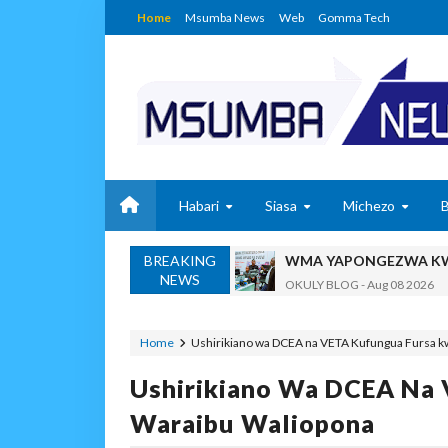
Home
Msumba News
Web
Gomma Tech
Habari
Siasa
Michezo
BREAKING
WMA YAPONGEZWA KWA
NEWS
OKULY BLOG
-
Aug 08 2026
TBS Yaendelea Kutoa El
OSCAR ASSENGA
-
Aug 08 202
Home
Ushirikiano wa DCEA na VETA Kufungua Fursa k
UVCCM Moshi Vijijini Yai
Ushirikiano Wa DCEA Na 
MSUMBA
-
Aug 08 2026
WRRB YAJA NA UBUNIFU KWENY
Waraibu Waliopona
Alex Sonna
-
Aug 08 2026