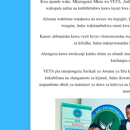
Kwa upande wake, Mkurugenzi Mkuu wa VETA,
Ant
waliopata nafuu na kuthibitishwa kuwa tayari kwa
Alisema wahitimu watakuwa na uwezo wa kujiajiri, ku
wengine, huku wakitambuliwa rasmi kwa 
Kasore alibainisha kuwa vyeti hivyo vitawawezesha wah
za kifedha, hatua itakayowasaidia
Aliongeza kuwa uwekezaji katika elimu ya ufundi st
kuchangia 
VETA pia imeipongeza Serikali ya Awamu ya Sita kw
kukabiliana na changamoto za kijamii, huku ikiwata
mapambano dhidi ya matumizi ya dawa za kulevya na ku
must