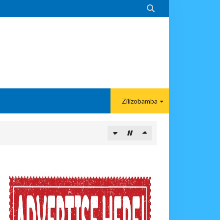

Zilizobamba