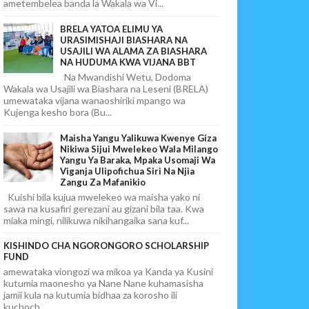
ametembelea banda la Wakala wa Vi...
BRELA YATOA ELIMU YA
URASIMISHAJI BIASHARA NA
USAJILI WA ALAMA ZA BIASHARA
NA HUDUMA KWA VIJANA BBT
Na Mwandishi Wetu, Dodoma
Wakala wa Usajili wa Biashara na Leseni (BRELA)
umewataka vijana wanaoshiriki mpango wa
Kujenga kesho bora (Bu...
Maisha Yangu Yalikuwa Kwenye Giza
Nikiwa Sijui Mwelekeo Wala Milango
Yangu Ya Baraka, Mpaka Usomaji Wa
Viganja Ulipofichua Siri Na Njia
Zangu Za Mafanikio
Kuishi bila kujua mwelekeo wa maisha yako ni
sawa na kusafiri gerezani au gizani bila taa. Kwa
miaka mingi, nilikuwa nikihangaika sana kuf...
KISHINDO CHA NGORONGORO SCHOLARSHIP
FUND
amewataka viongozi wa mikoa ya Kanda ya Kusini
kutumia maonesho ya Nane Nane kuhamasisha
jamii kula na kutumia bidhaa za korosho ili
kuchoch...