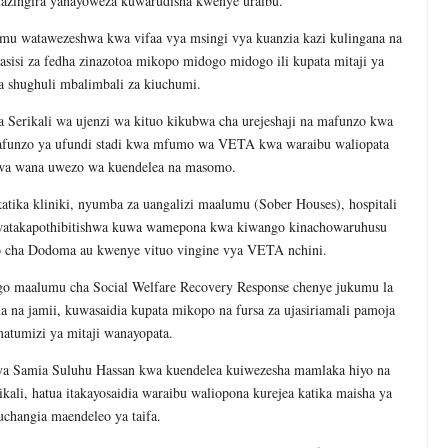
azingira yanayoweza kuwarudisha kwenye uraibu.
mu watawezeshwa kwa vifaa vya msingi vya kuanzia kazi kulingana na
sisi za fedha zinazotoa mikopo midogo midogo ili kupata mitaji ya
na shughuli mbalimbali za kiuchumi.
a Serikali wa ujenzi wa kituo kikubwa cha urejeshaji na mafunzo kwa
 mafunzo ya ufundi stadi kwa mfumo wa VETA kwa waraibu waliopata
uwa wana uwezo wa kuendelea na masomo.
ka kliniki, nyumba za uangalizi maalumu (Sober Houses), hospitali
 watakapothibitishwa kuwa wamepona kwa kiwango kinachowaruhusu
ho cha Dodoma au kwenye vituo vingine vya VETA nchini.
go maalumu cha Social Welfare Recovery Response chenye jukumu la
a na jamii, kuwasaidia kupata mikopo na fursa za ujasiriamali pamoja
atumizi ya mitaji wanayopata.
 ya
Samia Suluhu Hassan
kwa kuendelea kuiwezesha mamlaka hiyo na
ikali, hatua itakayosaidia waraibu waliopona kurejea katika maisha ya
uchangia maendeleo ya taifa.