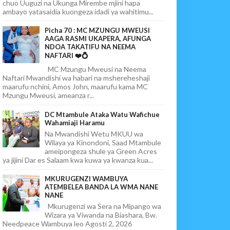
chuo Uuguzi na Ukunga Mirembe mjini hapa
ambayo yatasaidia kuongeza idadi ya wahitimu...
Picha 70 : MC MZUNGU MWEUSI
AAGA RASMI UKAPERA, AFUNGA
NDOA TAKATIFU NA NEEMA
NAFTARI ❤️💍
MC Mzungu Mweusi na Neema
Naftari Mwandishi wa habari na mshereheshaji
maarufu nchini, Amos John, maarufu kama MC
Mzungu Mweusi, ameanza r...
DC Mtambule Ataka Watu Wafichue
Wahamiaji Haramu
Na Mwandishi Wetu MKUU wa
Wilaya ya Kinondoni, Saad Mtambule
ameipongeza shule ya Green Acres
ya jijini Dar es Salaam kwa kuwa ya kwanza kua...
MKURUGENZI WAMBUYA
ATEMBELEA BANDA LA WMA NANE
NANE
Mkurugenzi wa Sera na Mipango wa
Wizara ya Viwanda na Biashara, Bw.
Needpeace Wambuya leo Agosti 2, 2026