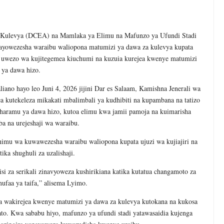
 KUANZISHA KLABU ZA VIPIMO SHULENI
 TAMISEMI KUTEKELEZA KIKAMILIFU JUKUMU LA USIMAMIZI WA
ulevya (DCEA) na Mamlaka ya Elimu na Mafunzo ya Ufundi Stadi
ayowezesha waraibu waliopona matumizi ya dawa za kulevya kupata
 MAENDELEO YA UJENZI WA PUMP STATION NAMBA 3-MRADI W
a uwezo wa kujitegemea kiuchumi na kuzuia kurejea kwenye matumizi
6
ya dawa hizo.
EZA THAMANI YA MAZAO WAZAA FURSA MPYA ZA VIWANDA
iano hayo leo Juni 4, 2026 jijini Dar es Salaam, Kamishna Jenerali wa
a kutekeleza mikakati mbalimbali ya kudhibiti na kupambana na tatizo
KUONGEZA MSUKUMO WA MAFUTA (PS3) MULEBA WAFIKIA ASILIM
a haramu ya dawa hizo, kutoa elimu kwa jamii pamoja na kuimarisha
ba na urejeshaji wa waraibu.
 ZA SERIKALI KUHAMASISHA MATUMIZI YA NISHATI SAFI YA KU
imu wa kuwawezesha waraibu waliopona kupata ujuzi wa kujiajiri na
tika shughuli za uzalishaji.
i za serikali zinavyoweza kushirikiana katika kutatua changamoto za
ufaa ya taifa,” alisema Lyimo.
a wakirejea kwenye matumizi ya dawa za kulevya kutokana na kukosa
pato. Kwa sababu hiyo, mafunzo ya ufundi stadi yatawasaidia kujenga