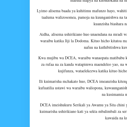
maisha mapya na kuondokana na m
Lyimo alisema baada ya kuhitimu mafunzo hayo, wahiti
taaluma walizosomea, pamoja na kuunganishwa na taa
kuanzisha biashara 
Aidha, alisema ushirikiano huo unaendana na mradi w
waraibu katika Jiji la
Dodoma
. Kituo hicho kitatoa
nafuu na kuthibitishwa k
Kwa mujibu wa DCEA, waraibu wanaopata matibabu kati
za rufaa na za kanda watapimwa maendeleo yao, na
kujifunza, wataelekezwa katika kituo hic
Ili kuimarisha mchakato huo, DCEA imeanzisha kiten
kufuatilia ustawi wa waraibu waliopona, kuwaunganish
na kusimamia m
DCEA imeishukuru Serikali ya Awamu ya Sita chini
kuimarisha ushirikiano kati ya sekta mbalimbali za ser
kawaida na k