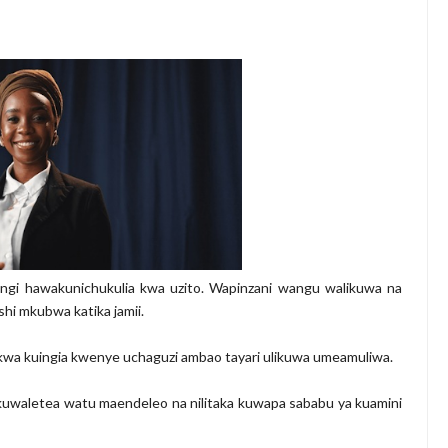
imu Ya Uthibitishaji Ubora Wa Bidhaa Nanenane Morogoro
6
karibisha Jamii Kuadhimisha Siku Ya Vijana Duniani
E ZAO LA PARACHICHI
 KUANZISHA KLABU ZA VIPIMO SHULENI
 TAMISEMI KUTEKELEZA KIKAMILIFU JUKUMU LA USIMAMIZI WA
utisha Usiku, Mpaka Kinga Imara Ilipofagia Majini Yote Nyumbani
ngi hawakunichukulia kwa uzito. Wapinzani wangu walikuwa na
hi mkubwa katika jamii.
kwa kuingia kwenye uchaguzi ambao tayari ulikuwa umeamuliwa.
ya kuwaletea watu maendeleo na nilitaka kuwapa sababu ya kuamini