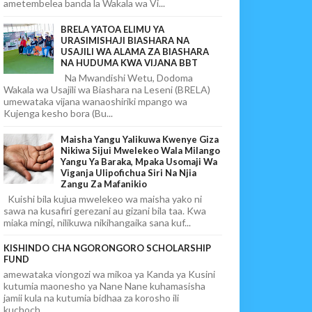
ametembelea banda la Wakala wa Vi...
BRELA YATOA ELIMU YA
URASIMISHAJI BIASHARA NA
USAJILI WA ALAMA ZA BIASHARA
NA HUDUMA KWA VIJANA BBT
Na Mwandishi Wetu, Dodoma
Wakala wa Usajili wa Biashara na Leseni (BRELA)
umewataka vijana wanaoshiriki mpango wa
Kujenga kesho bora (Bu...
Maisha Yangu Yalikuwa Kwenye Giza
Nikiwa Sijui Mwelekeo Wala Milango
Yangu Ya Baraka, Mpaka Usomaji Wa
Viganja Ulipofichua Siri Na Njia
Zangu Za Mafanikio
Kuishi bila kujua mwelekeo wa maisha yako ni
sawa na kusafiri gerezani au gizani bila taa. Kwa
miaka mingi, nilikuwa nikihangaika sana kuf...
KISHINDO CHA NGORONGORO SCHOLARSHIP
FUND
amewataka viongozi wa mikoa ya Kanda ya Kusini
kutumia maonesho ya Nane Nane kuhamasisha
jamii kula na kutumia bidhaa za korosho ili
kuchoch...