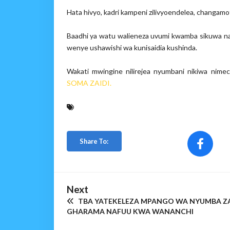
Hata hivyo, kadri kampeni zilivyoendelea, changamo
Baadhi ya watu walieneza uvumi kwamba sikuwa 
wenye ushawishi wa kunisaidia kushinda.
Wakati mwingine nilirejea nyumbani nikiwa nimech
SOMA ZAIDI.
Share To:
Next
TBA YATEKELEZA MPANGO WA NYUMBA Z
GHARAMA NAFUU KWA WANANCHI