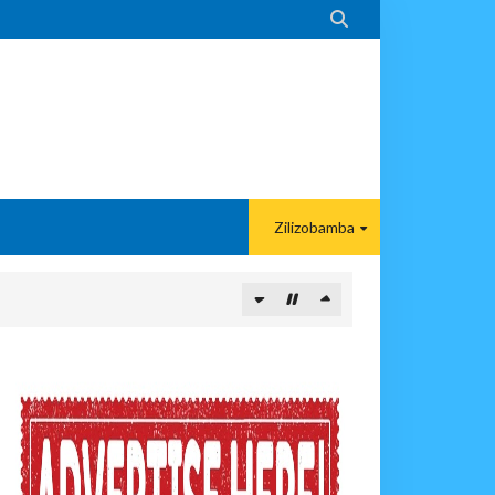

Zilizobamba
PIKIA