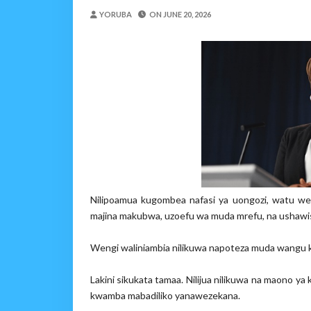
TBS Yaendelea Kutoa El
YORUBA
ON
JUNE 20, 2026
OSCAR ASSENGA
-
Aug 08 202
UVCCM Moshi Vijijini Yai
MSUMBA
-
Aug 08 2026
WRRB YAJA NA UBUNIFU KWENY
Alex Sonna
-
Aug 08 2026
WMA YAPONGEZWA KWA
MSUMBA
-
Aug 08 2026
PROF. SHEMDOE AHAIDI
MSUMBA
-
Aug 08 2026
Niliteswa Na Ndoto Za K
Nilipoamua kugombea nafasi ya uongozi, watu we
Zawadi
-
Aug 08 2026
majina makubwa, uzoefu wa muda mrefu, na ushawis
Wengi waliniambia nilikuwa napoteza muda wangu 
Lakini sikukata tamaa. Nilijua nilikuwa na maono 
kwamba mabadiliko yanawezekana.