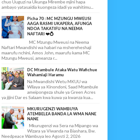
chuo Uuguzi na Ukunga Mirembe mjini hapa
ambayo yatasaidia kuongeza idadi ya wahitimu...
Picha 70 : MC MZUNGU MWEUSI
AAGA RASMI UKAPERA, AFUNGA
NDOA TAKATIFU NA NEEMA
NAFTARI ❤️💍
MC Mzungu Mweusi na Neema
Naftari Mwandishi wa habari na mshereheshaji
maarufu nchini, Amos John, maarufu kama MC
Mzungu Mweusi, ameanza r...
DC Mtambule Ataka Watu Wafichue
Wahamiaji Haramu
Na Mwandishi Wetu MKUU wa
Wilaya ya Kinondoni, Saad Mtambule
ameipongeza shule ya Green Acres
ya jijini Dar es Salaam kwa kuwa ya kwanza kua...
MKURUGENZI WAMBUYA
ATEMBELEA BANDA LA WMA NANE
NANE
Mkurugenzi wa Sera na Mipango wa
Wizara ya Viwanda na Biashara, Bw.
Needpeace Wambuya leo Agosti 2, 2026