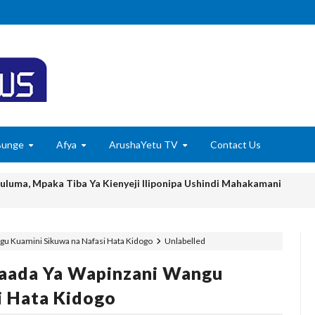
Bunge
Afya
ArushaYetu TV
Contact Us
huluma, Mpaka Tiba Ya Kienyeji Iliponipa Ushindi Mahakamani
EKNOLOJIA YA NYUKLIA KUKUZA KILIMO, MIFUGO NA VIWANDA
gu Kuamini Sikuwa na Nafasi Hata Kidogo
Unlabelled
 ZA SERIKALI KUHAMASISHA MATUMIZI YA NISHATI SAFI YA KU
Baada Ya Wapinzani Wangu
 KUANZISHA KLABU ZA VIPIMO SHULENI
i Hata Kidogo