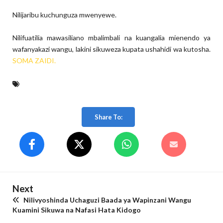
Nilijaribu kuchunguza mwenyewe.
Nilifuatilia mawasiliano mbalimbali na kuangalia mienendo ya
wafanyakazi wangu, lakini sikuweza kupata ushahidi wa kutosha.
SOMA ZAIDI.
Share To:
Next
Nilivyoshinda Uchaguzi Baada ya Wapinzani Wangu
Kuamini Sikuwa na Nafasi Hata Kidogo