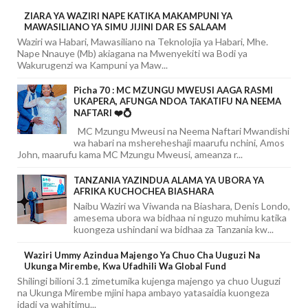
ZIARA YA WAZIRI NAPE KATIKA MAKAMPUNI YA
MAWASILIANO YA SIMU JIJINI DAR ES SALAAM
Waziri wa Habari, Mawasiliano na Teknolojia ya Habari, Mhe.
Nape Nnauye (Mb) akiagana na Mwenyekiti wa Bodi ya
Wakurugenzi wa Kampuni ya Maw...
Picha 70 : MC MZUNGU MWEUSI AAGA RASMI
UKAPERA, AFUNGA NDOA TAKATIFU NA NEEMA
NAFTARI ❤️💍
MC Mzungu Mweusi na Neema Naftari Mwandishi
wa habari na mshereheshaji maarufu nchini, Amos
John, maarufu kama MC Mzungu Mweusi, ameanza r...
TANZANIA YAZINDUA ALAMA YA UBORA YA
AFRIKA KUCHOCHEA BIASHARA
Naibu Waziri wa Viwanda na Biashara, Denis Londo,
amesema ubora wa bidhaa ni nguzo muhimu katika
kuongeza ushindani wa bidhaa za Tanzania kw...
Waziri Ummy Azindua Majengo Ya Chuo Cha Uuguzi Na
Ukunga Mirembe, Kwa Ufadhili Wa Global Fund
Shilingi bilioni 3.1 zimetumika kujenga majengo ya chuo Uuguzi
na Ukunga Mirembe mjini hapa ambayo yatasaidia kuongeza
idadi ya wahitimu...