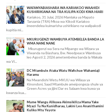
WAFANYABIASHARA WA KARIAKOO WAAHIDI
KUSHIRIKIANA NA TRA KULIPA KODI KWA HIARI
Kariakoo, 31 Julai, 2026 Mamlaka ya Mapato
Tanzania (TRA) Mkoa wa Kikodi Kariakoo
imeendelea kuimarisha ushirikiano na walipakodi
kupitia mi...
MKURUGENZI WAMBUYA ATEMBELEA BANDA LA
WMA NANE NANE
Mkurugenzi wa Sera na Mipango wa Wizara ya
Viwanda na Biashara, Bw. Needpeace Wambuya
leo Agosti 2, 2026 ametembelea banda la Wakala
wa Vi...
DC Mtambule Ataka Watu Wafichue Wahamiaji
Haramu
Na Mwandishi Wetu MKUU wa Wilaya ya
Kinondoni, Saad Mtambule ameipongeza shule ya
Green Acres ya jijini Dar es Salaam kwa kuwa ya
kwanza kua...
Mume Wangu Alikuwa Akimsikiliza Mama Yake
Mzazi Tu Na Kunidharau, Lakini Leo Ananithamini
Kuliko Mtu Yeyote