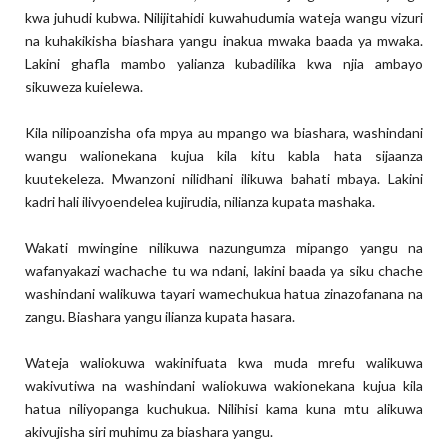
kwa juhudi kubwa. Nilijitahidi kuwahudumia wateja wangu vizuri
na kuhakikisha biashara yangu inakua mwaka baada ya mwaka.
Lakini ghafla mambo yalianza kubadilika kwa njia ambayo
sikuweza kuielewa.
Kila nilipoanzisha ofa mpya au mpango wa biashara, washindani
wangu walionekana kujua kila kitu kabla hata sijaanza
kuutekeleza. Mwanzoni nilidhani ilikuwa bahati mbaya. Lakini
kadri hali ilivyoendelea kujirudia, nilianza kupata mashaka.
Wakati mwingine nilikuwa nazungumza mipango yangu na
wafanyakazi wachache tu wa ndani, lakini baada ya siku chache
washindani walikuwa tayari wamechukua hatua zinazofanana na
zangu. Biashara yangu ilianza kupata hasara.
Wateja waliokuwa wakinifuata kwa muda mrefu walikuwa
wakivutiwa na washindani waliokuwa wakionekana kujua kila
hatua niliyopanga kuchukua. Nilihisi kama kuna mtu alikuwa
akivujisha siri muhimu za biashara yangu.