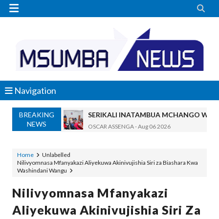


Navigation
BREAKING
SERIKALI INATAMBUA MCHANGO WA W
NEWS
OSCAR ASSENGA
-
Aug 06 2026
RAIS SAMIA, MUSEVEN WASHUHUDIA M
OSCAR ASSENGA
-
Aug 06 2026
Home
Unlabelled
Nilivyomnasa Mfanyakazi Aliyekuwa Akinivujishia Siri za Biashara Kwa
BRELA YATOA ELIMU YA URASIMISHAJI BIASH
Washindani Wangu
Alex Sonna
-
Aug 06 2026
DC Mtambule Ataka Watu Wafichue Wa
Nilivyomnasa Mfanyakazi
OSCAR ASSENGA
-
Aug 06 2026
Aliyekuwa Akinivujishia Siri Za
Maisha Yangu Yalikuwa Kwenye Giza Niki