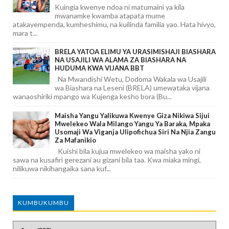
Kuingia kwenye ndoa ni matumaini ya kila
mwanamke kwamba atapata mume
atakayempenda, kumheshimu, na kuilinda familia yao. Hata hivyo,
mara t...
BRELA YATOA ELIMU YA URASIMISHAJI BIASHARA
NA USAJILI WA ALAMA ZA BIASHARA NA
HUDUMA KWA VIJANA BBT
Na Mwandishi Wetu, Dodoma Wakala wa Usajili
wa Biashara na Leseni (BRELA) umewataka vijana
wanaoshiriki mpango wa Kujenga kesho bora (Bu...
Maisha Yangu Yalikuwa Kwenye Giza Nikiwa Sijui
Mwelekeo Wala Milango Yangu Ya Baraka, Mpaka
Usomaji Wa Viganja Ulipofichua Siri Na Njia Zangu
Za Mafanikio
Kuishi bila kujua mwelekeo wa maisha yako ni
sawa na kusafiri gerezani au gizani bila taa. Kwa miaka mingi,
nilikuwa nikihangaika sana kuf...
KUMBUKUMBU