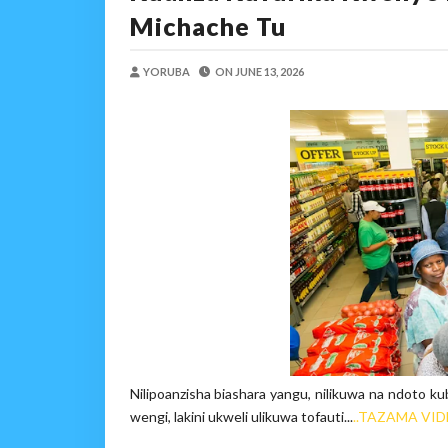
Shamba Langu La Hekari 
Michache Tu
Zawadi
-
Aug 05 2026
Mume Wangu Alipoteza H
YORUBA
ON
JUNE 13, 2026
Zawadi
-
Aug 05 2026
Kila Pesa Niliyopata Il
Zawadi
-
Aug 05 2026
WAMILIKI VITUO VYA
OSCAR ASSENGA
-
Aug 05 202
TARURA ARUSHA YAONG
MSUMBA
-
Aug 05 2026
TANZANIA KUNUFAIKA N
OSCAR ASSENGA
-
Aug 05 202
Nilipoanzisha biashara yangu, nilikuwa na ndoto ku
wengi, lakini ukweli ulikuwa tofauti...
..TAZAMA VID