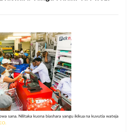
Kumi Lilikuwa Halitoi Mavuno Hata Kidogo Wakati La Jirani Likista
amu Na Mimi Na Kuanza Kutumia Pesa Zote Nje, Mpaka Dawa Ya M
ikuwa Ikipotea Kisiri Bila Kufanya Cha Maana, Mpaka Nilipovunja Mt
 KULEA WATOTO WAHIMIZWA KUWEKEZA KWA WALEZI WENYE TA
6
EZA KASI UJENZI WA BARABARA ZA AFCON
A SH. BILIONI 10 ZA BIASHARA YA KABONI
6
bwa sana. Nilitaka kuona biashara yangu ikikua na kuvutia wateja
EO.