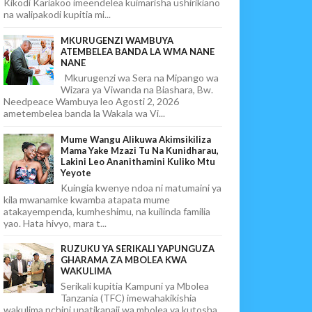
Kikodi Kariakoo imeendelea kuimarisha ushirikiano
na walipakodi kupitia mi...
MKURUGENZI WAMBUYA
ATEMBELEA BANDA LA WMA NANE
NANE
Mkurugenzi wa Sera na Mipango wa
Wizara ya Viwanda na Biashara, Bw.
Needpeace Wambuya leo Agosti 2, 2026
ametembelea banda la Wakala wa Vi...
Mume Wangu Alikuwa Akimsikiliza
Mama Yake Mzazi Tu Na Kunidharau,
Lakini Leo Ananithamini Kuliko Mtu
Yeyote
Kuingia kwenye ndoa ni matumaini ya
kila mwanamke kwamba atapata mume
atakayempenda, kumheshimu, na kuilinda familia
yao. Hata hivyo, mara t...
RUZUKU YA SERIKALI YAPUNGUZA
GHARAMA ZA MBOLEA KWA
WAKULIMA
Serikali kupitia Kampuni ya Mbolea
Tanzania (TFC) imewahakikishia
wakulima nchini upatikanaji wa mbolea ya kutosha