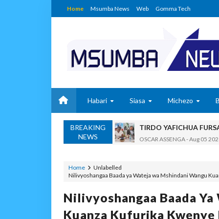
Home
Msumba News
Web
Gomma Tech
Habari
Siasa
Michezo
BREAKING
TIRDO YAFICHUA FURS
NEWS
OSCAR ASSENGA
-
Aug 05 202
WAKAGUZI WA MAFUTA WAIMAR
Alex Sonna
-
Aug 05 2026
Home
Unlabelled
Nilivyoshangaa Baada ya Wateja wa Mshindani Wangu Kua
BARRICK NORTH MARA 
MSUMBA
-
Aug 05 2026
Nilivyoshangaa Baada Ya
WAKULIMA, WAFUGAJI
Kuanza Kufurika Kwenye 
MSUMBA
-
Aug 05 2026