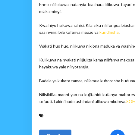
Eneo nililokuwa nafanyia biashara lilikuwa taya
miaka mingi.
Kwa hiyo haikuwa rahisi. Kila siku nilifungua bias
saa nyingi bila kufanya mauzo ya
kuridhisha
.
Wakati huo huo, nilikuwa nikiona maduka ya washind
Kulikuwa na nyakati nilijiuliza kama nilifanya makosa
hayakuwa yale niliyotarajia.
Badala ya kukata tamaa, niliamua kuboresha huduma
Nilisikiliza maoni yao na kujitahidi kufanya mabo
tofauti. Lakini bado ushindani ulikuwa mkubwa.
SOM