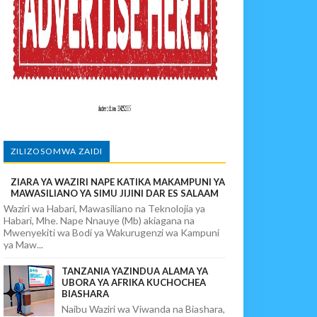
wi, Mpaka Laana Ya Ardhi Ilipondolewa
vuto Na Mahaba Iliporudisha Heshima
ego Wa Chuma Ulete
ALUMA
ZILIZOSOMWA ZAIDI
ZIARA YA WAZIRI NAPE KATIKA MAKAMPUNI YA
MAWASILIANO YA SIMU JIJINI DAR ES SALAAM
Waziri wa Habari, Mawasiliano na Teknolojia ya
Habari, Mhe. Nape Nnauye (Mb) akiagana na
Mwenyekiti wa Bodi ya Wakurugenzi wa Kampuni
ya Maw...
TANZANIA YAZINDUA ALAMA YA
UBORA YA AFRIKA KUCHOCHEA
BIASHARA
Naibu Waziri wa Viwanda na Biashara,