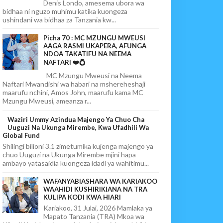
Denis Londo, amesema ubora wa
bidhaa ni nguzo muhimu katika kuongeza
ushindani wa bidhaa za Tanzania kw...
Picha 70 : MC MZUNGU MWEUSI
AAGA RASMI UKAPERA, AFUNGA
NDOA TAKATIFU NA NEEMA
NAFTARI ❤️💍
MC Mzungu Mweusi na Neema
Naftari Mwandishi wa habari na mshereheshaji
maarufu nchini, Amos John, maarufu kama MC
Mzungu Mweusi, ameanza r...
Waziri Ummy Azindua Majengo Ya Chuo Cha
Uuguzi Na Ukunga Mirembe, Kwa Ufadhili Wa
Global Fund
Shilingi bilioni 3.1 zimetumika kujenga majengo ya
chuo Uuguzi na Ukunga Mirembe mjini hapa
ambayo yatasaidia kuongeza idadi ya wahitimu...
WAFANYABIASHARA WA KARIAKOO
WAAHIDI KUSHIRIKIANA NA TRA
KULIPA KODI KWA HIARI
Kariakoo, 31 Julai, 2026 Mamlaka ya
Mapato Tanzania (TRA) Mkoa wa