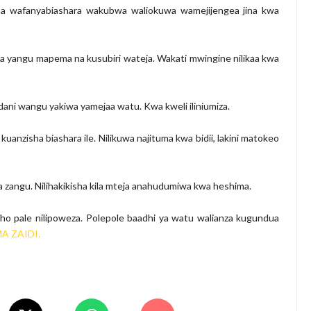
ri na wafanyabiashara wakubwa waliokuwa wamejijengea jina kwa
hara yangu mapema na kusubiri wateja. Wakati mwingine nilikaa kwa
ani wangu yakiwa yamejaa watu. Kwa kweli iliniumiza.
 kuanzisha biashara ile. Nilikuwa najituma kwa bidii, lakini matokeo
 zangu. Nilihakikisha kila mteja anahudumiwa kwa heshima.
resho pale nilipoweza. Polepole baadhi ya watu walianza kugundua
A ZAIDI.