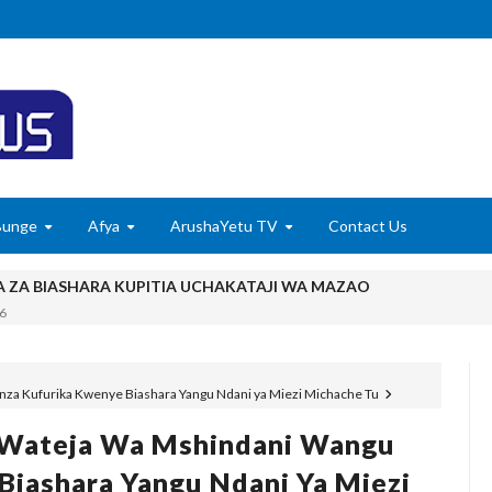
Bunge
Afya
ArushaYetu TV
Contact Us
A ZA BIASHARA KUPITIA UCHAKATAJI WA MAZAO
6
ISHA UDHIBITI WA UBORA WAKATI WA UPAKUAJI
nza Kufurika Kwenye Biashara Yangu Ndani ya Miezi Michache Tu
YAZIDI KUBORESHA MAISHA YA WANANCHI TARIME KUPITIA UTE
 Wateja Wa Mshindani Wangu
, WAVUVI WAPONGEZWA KWA KUCHANGIA UTOSHELEVU WA CHA
Biashara Yangu Ndani Ya Miezi