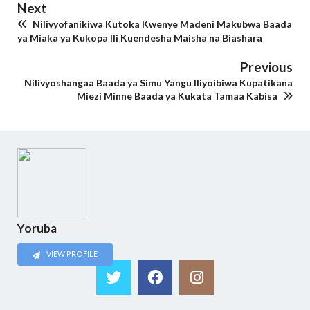
Next
Nilivyofanikiwa Kutoka Kwenye Madeni Makubwa Baada
ya Miaka ya Kukopa Ili Kuendesha Maisha na Biashara
Previous
Nilivyoshangaa Baada ya Simu Yangu Iliyoibiwa Kupatikana
Miezi Minne Baada ya Kukata Tamaa Kabisa
Yoruba
VIEW PROFILE