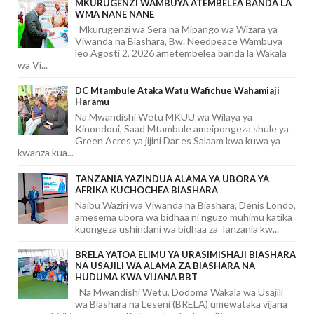
MKURUGENZI WAMBUYA ATEMBELEA BANDA LA
WMA NANE NANE
Mkurugenzi wa Sera na Mipango wa Wizara ya
Viwanda na Biashara, Bw. Needpeace Wambuya
leo Agosti 2, 2026 ametembelea banda la Wakala
wa Vi...
DC Mtambule Ataka Watu Wafichue Wahamiaji
Haramu
Na Mwandishi Wetu MKUU wa Wilaya ya
Kinondoni, Saad Mtambule ameipongeza shule ya
Green Acres ya jijini Dar es Salaam kwa kuwa ya
kwanza kua...
TANZANIA YAZINDUA ALAMA YA UBORA YA
AFRIKA KUCHOCHEA BIASHARA
Naibu Waziri wa Viwanda na Biashara, Denis Londo,
amesema ubora wa bidhaa ni nguzo muhimu katika
kuongeza ushindani wa bidhaa za Tanzania kw...
BRELA YATOA ELIMU YA URASIMISHAJI BIASHARA
NA USAJILI WA ALAMA ZA BIASHARA NA
HUDUMA KWA VIJANA BBT
Na Mwandishi Wetu, Dodoma Wakala wa Usajili
wa Biashara na Leseni (BRELA) umewataka vijana