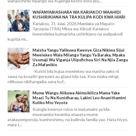
wanaoshiriki mpango wa Kujenga kesho bora (Bu...
WAFANYABIASHARA WA KARIAKOO WAAHIDI
KUSHIRIKIANA NA TRA KULIPA KODI KWA HIARI
Kariakoo, 31 Julai, 2026 Mamlaka ya Mapato
Tanzania (TRA) Mkoa wa Kikodi Kariakoo
imeendelea kuimarisha ushirikiano na walipakodi
kupitia mi...
Maisha Yangu Yalikuwa Kwenye Giza Nikiwa Sijui
Mwelekeo Wala Milango Yangu Ya Baraka, Mpaka
Usomaji Wa Viganja Ulipofichua Siri Na Njia Zangu
Za Mafanikio
Kuishi bila kujua mwelekeo wa maisha yako ni
sawa na kusafiri gerezani au gizani bila taa. Kwa miaka mingi,
nilikuwa nikihangaika sana kuf...
Mume Wangu Alikuwa Akimsikiliza Mama Yake
Mzazi Tu Na Kunidharau, Lakini Leo Ananithamini
Kuliko Mtu Yeyote
Kuingia kwenye ndoa ni matumaini ya kila
mwanamke kwamba atapata mume
atakayempenda, kumheshimu, na kuilinda familia yao. Hata hivyo,
mara t...