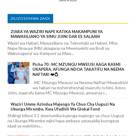
ZILIZOSOMWA ZAIDI
ZIARA YA WAZIRI NAPE KATIKA MAKAMPUNI YA
MAWASILIANO YA SIMU JIJINI DAR ES SALAAM
Waziri wa Habari, Mawasiliano na Teknolojia ya Habari, Mhe.
Nape Nnauye (Mb) akiagana na Mwenyekiti wa Bodi ya
Wakurugenzi wa Kampuni ya Maw...
Picha 70 : MC MZUNGU MWEUSI AAGA RASMI
UKAPERA, AFUNGA NDOA TAKATIFU NA NEEMA
NAFTARI ❤️💍
MC Mzungu Mweusi na Neema Naftari Mwandishi
wa habari na mshereheshaji maarufu nchini, Amos
John, maarufu kama MC Mzungu Mweusi, ameanza r...
Waziri Ummy Azindua Majengo Ya Chuo Cha Uuguzi Na
Ukunga Mirembe, Kwa Ufadhili Wa Global Fund
Shilingi bilioni 3.1 zimetumika kujenga majengo ya chuo Uuguzi
na Ukunga Mirembe mjini hapa ambayo yatasaidia kuongeza
idadi ya wahitimu...