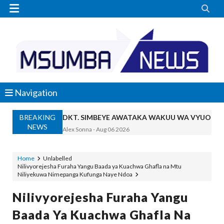


Navigation
BREAKING
DKT. SIMBEYE AWATAKA WAKUU WA VYUO KUZ
NEWS
Alex Sonna
-
Aug 06 2026
SERIKALI YASISITIZA USHINDANI WA HAKI K
Alex Sonna
-
Aug 06 2026
Home
Unlabelled
Nilivyorejesha Furaha Yangu Baada ya Kuachwa Ghafla na Mtu
SERIKALI INATAMBUA MCHANGO WA W
Niliyekuwa Nimepanga Kufunga Naye Ndoa
OSCAR ASSENGA
-
Aug 06 2026
RAIS SAMIA, MUSEVEN WASHUHUDIA M
Nilivyorejesha Furaha Yangu
OSCAR ASSENGA
-
Aug 06 2026
Baada Ya Kuachwa Ghafla Na
BRELA YATOA ELIMU YA URASIMISHAJI BIASH