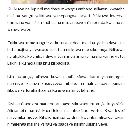
Kulikuwa na kipindi maishani mwangu ambapo niliamini kwamba
maisha yangu yalikuwa yamepangwa tayari. Nilikuwa kwenye
uhusiano wa miaka kadhaa na mtu ambaye nilimpenda kwa moyo
wangu wote.
Tulikuwa tumezungumza kuhusu ndoa, maisha ya baadaye, na
hata majina ya watoto tuliotamani kuwa nao siku moja. Nilikuwa
na uhakika kwamba ndiye mtu ningeishi naye maisha yangu yote.
Lakini siku moja kila kitu kilibadilika.
Bila kutarajia, alianza kuwa mbali. Mawasiliano yakapungua,
mipango ikaanza kusogezwa mbele, na hali ambayo zamani
ilikuwa ya furaha ikaanza kujawa na sintofahamu.
Kisha nikapokea maneno ambayo sikuwahi kutarajia kuyasikia.
Aliniambia hataki kuendelea na uhusiano wetu. Kwa kweli
nilivunjika moyo. Kilichoniumiza zaidi ni kwamba nilikuwa tayari
nimejenga maisha yangu ya baadaye nikimhusisha yeye.