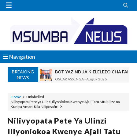


Navigation
BREAKING
BOT YAZINDUA KIELELEZO CHA FAIDA
NEWS
OSCAR ASSENGA
-
Aug 07 2026
TBS YASISITIZA UBORA WA BIDHAA KUWA CHA
Alex Sonna
-
Aug 07 2026
Home
Unlabelled
Nilivyopata Pete ya Ulinzi Iliyoniokoa Kwenye Ajali Tatu Mfululizo na
WAZIRI NANAUKA AIPONGEZA TARUR
Kunipa Amani Kila Niliposafiri
Unknown
-
Aug 07 2026
WACHIMBAJI WADOGO NAMUNGO WAO
Nilivyopata Pete Ya Ulinzi
OSCAR ASSENGA
-
Aug 07 2026
Iliyoniokoa Kwenye Ajali Tatu
EWURA KANDA YA KATI YATOA WITO KUHUSU