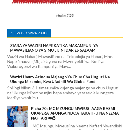
ZILIZOSOMWA ZAIDI
ZIARA YA WAZIRI NAPE KATIKA MAKAMPUNI YA
MAWASILIANO YA SIMU JIJINI DAR ES SALAAM
Waziri wa Habari, Mawasiliano na Teknolojia ya Habari, Mhe.
Nape Nnauye (Mb) akiagana na Mwenyekiti wa Bodi ya
Wakurugenzi wa Kampuni ya Maw...
Waziri Ummy Azindua Majengo Ya Chuo Cha Uuguzi Na
Ukunga Mirembe, Kwa Ufadhili Wa Global Fund
Shilingi bilioni 3.1 zimetumika kujenga majengo ya chuo Uuguzi
na Ukunga Mirembe mjini hapa ambayo yatasaidia kuongeza
idadi ya wahitimu...
Picha 70 : MC MZUNGU MWEUSI AAGA RASMI
UKAPERA, AFUNGA NDOA TAKATIFU NA NEEMA
NAFTARI ❤️💍
MC Mzungu Mweusi na Neema Naftari Mwandishi