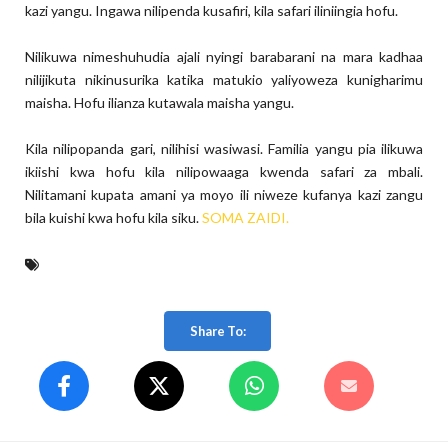
kazi yangu. Ingawa nilipenda kusafiri, kila safari iliniingia hofu.
Nilikuwa nimeshuhudia ajali nyingi barabarani na mara kadhaa
nilijikuta nikinusurika katika matukio yaliyoweza kunigharimu
maisha. Hofu ilianza kutawala maisha yangu.
Kila nilipopanda gari, nilihisi wasiwasi. Familia yangu pia ilikuwa
ikiishi kwa hofu kila nilipowaaga kwenda safari za mbali.
Nilitamani kupata amani ya moyo ili niweze kufanya kazi zangu
bila kuishi kwa hofu kila siku.
SOMA ZAIDI.
Share To: