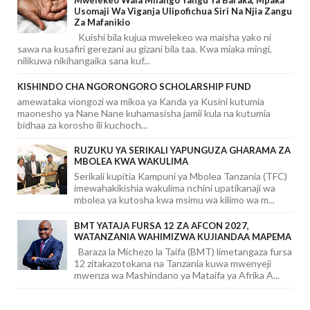
Mwelekeo Wala Milango Yangu Ya Baraka, Mpaka
Usomaji Wa Viganja Ulipofichua Siri Na Njia Zangu
Za Mafanikio
Kuishi bila kujua mwelekeo wa maisha yako ni
sawa na kusafiri gerezani au gizani bila taa. Kwa miaka mingi,
nilikuwa nikihangaika sana kuf...
KISHINDO CHA NGORONGORO SCHOLARSHIP FUND
amewataka viongozi wa mikoa ya Kanda ya Kusini kutumia
maonesho ya Nane Nane kuhamasisha jamii kula na kutumia
bidhaa za korosho ili kuchoch...
RUZUKU YA SERIKALI YAPUNGUZA GHARAMA ZA
MBOLEA KWA WAKULIMA
Serikali kupitia Kampuni ya Mbolea Tanzania (TFC)
imewahakikishia wakulima nchini upatikanaji wa
mbolea ya kutosha kwa msimu wa kilimo wa m...
BMT YATAJA FURSA 12 ZA AFCON 2027,
WATANZANIA WAHIMIZWA KUJIANDAA MAPEMA
Baraza la Michezo la Taifa (BMT) limetangaza fursa
12 zitakazotokana na Tanzania kuwa mwenyeji
mwenza wa Mashindano ya Mataifa ya Afrika A...