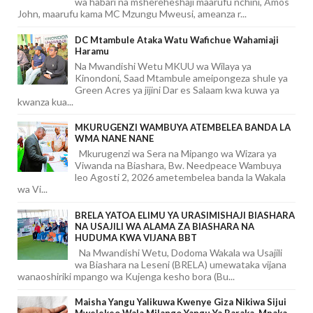
wa habari na mshereheshaji maarufu nchini, Amos
John, maarufu kama MC Mzungu Mweusi, ameanza r...
DC Mtambule Ataka Watu Wafichue Wahamiaji
Haramu
Na Mwandishi Wetu MKUU wa Wilaya ya
Kinondoni, Saad Mtambule ameipongeza shule ya
Green Acres ya jijini Dar es Salaam kwa kuwa ya
kwanza kua...
MKURUGENZI WAMBUYA ATEMBELEA BANDA LA
WMA NANE NANE
Mkurugenzi wa Sera na Mipango wa Wizara ya
Viwanda na Biashara, Bw. Needpeace Wambuya
leo Agosti 2, 2026 ametembelea banda la Wakala
wa Vi...
BRELA YATOA ELIMU YA URASIMISHAJI BIASHARA
NA USAJILI WA ALAMA ZA BIASHARA NA
HUDUMA KWA VIJANA BBT
Na Mwandishi Wetu, Dodoma Wakala wa Usajili
wa Biashara na Leseni (BRELA) umewataka vijana
wanaoshiriki mpango wa Kujenga kesho bora (Bu...
Maisha Yangu Yalikuwa Kwenye Giza Nikiwa Sijui