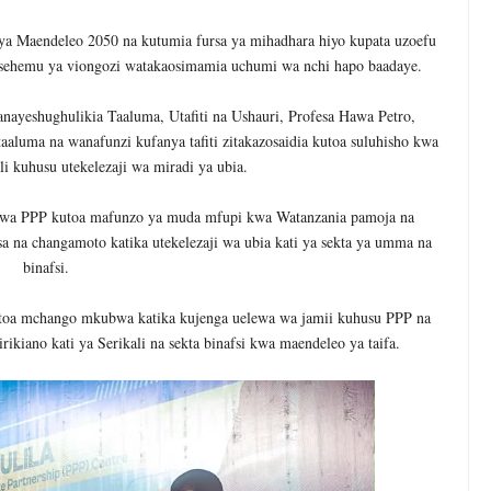
a Maendeleo 2050 na kutumia fursa ya mihadhara hiyo kupata uzoefu
sehemu ya viongozi watakaosimamia uchumi wa nchi hapo baadaye.
eshughulikia Taaluma, Utafiti na Ushauri, Profesa Hawa Petro,
aluma na wanafunzi kufanya tafiti zitakazosaidia kutoa suluhisho kwa
li kuhusu utekelezaji wa miradi ya ubia.
 wa PPP kutoa mafunzo ya muda mfupi kwa Watanzania pamoja na
rsa na changamoto katika utekelezaji wa ubia kati ya sekta ya umma na
binafsi.
utoa mchango mkubwa katika kujenga uelewa wa jamii kuhusu PPP na
ikiano kati ya Serikali na sekta binafsi kwa maendeleo ya taifa.