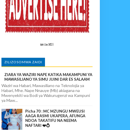
povunja Mikosi Na Kushuhudia Tajiriba Ikirejea Nyumbani
sha Kushika Mimba Na Kufuta Machozi Yangu
ZILIZOSOMWA ZAIDI
ZIARA YA WAZIRI NAPE KATIKA MAKAMPUNI YA
MAWASILIANO YA SIMU JIJINI DAR ES SALAAM
Waziri wa Habari, Mawasiliano na Teknolojia ya
ITUO KIKUU CHA NISHATI YA MAFUTA
Habari, Mhe. Nape Nnauye (Mb) akiagana na
Mwenyekiti wa Bodi ya Wakurugenzi wa Kampuni
ya Maw...
Picha 70 : MC MZUNGU MWEUSI
AAGA RASMI UKAPERA, AFUNGA
NDOA TAKATIFU NA NEEMA
NAFTARI ❤️💍