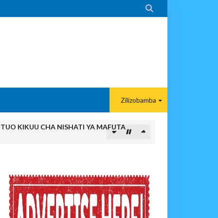

Zilizobamba
ITUO KIKUU CHA NISHATI YA MAFUTA
MA KWA VIJANA BBT
paka Usomaji Wa Viganja Ulipofichua Siri Na Njia Zangu Za Mafanik