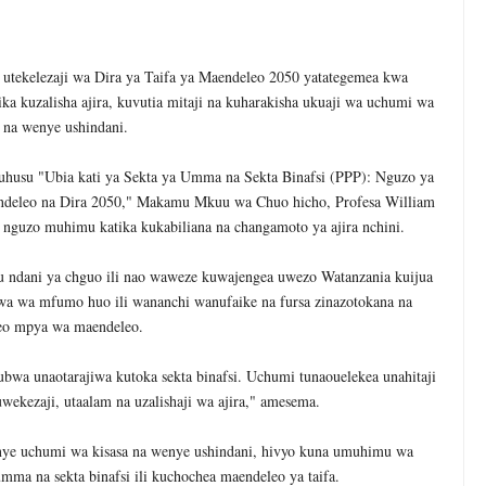
MAKAO MAKUU YA CCM DODOMA
6
tishia Kuangamiza Heshima Na Maisha Ya Familia Yangu, Mpaka Nili
ekelezaji wa Dira ya Taifa ya Maendeleo 2050 yatategemea kwa
ika kuzalisha ajira, kuvutia mitaji na kuharakisha ukuaji wa uchumi wa
idi Ya Miaka Saba Bila Mafanikio, Mpaka Tiba Ya Asili Iliponiweze
a na wenye ushindani.
U WA VYUO KUZALISHA WALIMU WENYE UMAHIRI NA MAADILI
uhusu "Ubia kati ya Sekta ya Umma na Sekta Binafsi (PPP): Nguzo ya
deleo na Dira 2050," Makamu Mkuu wa Chuo hicho, Profesa William
ANI WA HAKI KUCHOCHEA UKUAJI WA UCHUMI
 nguzo muhimu katika kukabiliana na changamoto ya ajira nchini.
MCHANGO WA WAZEE: WAZIRI SANGU
 ndani ya chguo ili nao waweze kuwajengea uwezo Watanzania kuijua
6
ewa wa mfumo huo ili wananchi wanufaike na fursa zinazotokana na
o mpya wa maendeleo.
 WASHUHUDIA MAKUBALIANO YA TRILIONI 56 KUIFANYA TANGA K
6
wa unaotarajiwa kutoka sekta binafsi. Uchumi tunaouelekea unahitaji
uwekezaji, utaalam na uzalishaji wa ajira," amesema.
ye uchumi wa kisasa na wenye ushindani, hivyo kuna umuhimu wa
umma na sekta binafsi ili kuchochea maendeleo ya taifa.