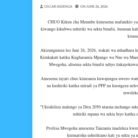
MWANRI APOKELEWA 
OSCAR ASSENGA
ON
JUNE 26, 2026
OSCAR ASSENGA
-
Aug 06 202
Umaskini Na Madeni Yali
CHUO Kikuu cha Mzumbe kimesema mafanikio ya ut
Zawadi
-
Aug 06 2026
kiwango kikubwa ushiriki wa sekta binafsi, hususan kat
Nilitafuta Mtoto Kwa Za
kisas
Zawadi
-
Aug 06 2026
DKT. SIMBEYE AWATAKA WAKU
Akizungumza leo Juni 26, 2026, wakati wa mhadhara k
Alex Sonna
-
Aug 06 2026
Kimkakati katika Kugharamia Mpango wa Nne wa Maen
SERIKALI YASISITIZA USHIND
Mwegoha, alisema sekta binafsi ndiyo itakayokuwa
Alex Sonna
-
Aug 06 2026
SERIKALI INATAMBUA 
Amesema tayari chuo kimeanza kuwajengea uwezo watu
OSCAR ASSENGA
-
Aug 06 202
na kushiriki katika miradi ya PPP na kuongeza uel
mweleke
RAIS SAMIA, MUSEVEN
OSCAR ASSENGA
-
Aug 06 202
"Ukisikiliza malengo ya Dira 2050 utaona mchango mkub
ushiriki mpana wa sekta hiyo katika 
Profesa Mwegoha amesema Tanzania inaelekea kwen
kuimarisha ushirikiano kati ya sekta ya 