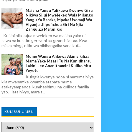
Maisha Yangu Yalikuwa Kwenye Giza
Nikiwa Sijui Mwelekeo Wala Milango
Yangu Ya Baraka, Mpaka Usomaji Wa
Viganja Ulipofichua Siri Na Njia
Zangu Za Mafanikio
Kuishi bila kujua mwelekeo wa maisha yako ni
sawa na kusafiri gerezani au gizani bila taa. Kwa
miaka mingi, nilikuwa nikihangaika sana kuf...
Mume Wangu Alikuwa Akimsikiliza
Mama Yake Mzazi Tu Na Kunidharau,
Lakini Leo Ananithamini Kuliko Mtu
Yeyote
Kuingia kwenye ndoa ni matumaini ya
kila mwanamke kwamba atapata mume
atakayempenda, kumheshimu, na kuilinda familia
yao. Hata hivyo, mara t...
KUMBUKUMBU