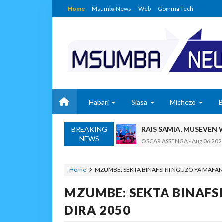
Home
Msumba News
Web
Gomma Tech
Habari
Siasa
Michezo
RAIS SAMIA, MUSEVEN
BREAKING
OSCAR ASSENGA
-
Aug 06 202
NEWS
BRELA YATOA ELIMU YA URASIM
Alex Sonna
-
Aug 06 2026
Home
MZUMBE: SEKTA BINAFSI NI NGUZO YA MAFANI
DC Mtambule Ataka Wat
OSCAR ASSENGA
-
Aug 06 202
MZUMBE: SEKTA BINAFS
Maisha Yangu Yalikuwa K
DIRA 2050
Zawadi
-
Aug 06 2026