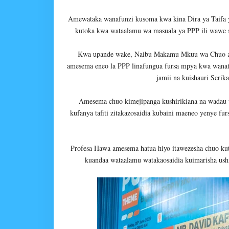
Amewataka wanafunzi kusoma kwa kina Dira ya Taifa y
kutoka kwa wataalamu wa masuala ya PPP ili wawe 
Kwa upande wake, Naibu Makamu Mkuu wa Chuo anay
amesema eneo la PPP linafungua fursa mpya kwa wanata
jamii na kuishauri Serika
Amesema chuo kimejipanga kushirikiana na wadau
kufanya tafiti zitakazosaidia kubaini maeneo yenye fu
Profesa Hawa amesema hatua hiyo itawezesha chuo k
kuandaa wataalamu watakaosaidia kuimarisha ushir