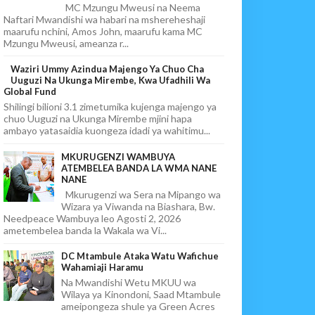
MC Mzungu Mweusi na Neema
Naftari Mwandishi wa habari na mshereheshaji
maarufu nchini, Amos John, maarufu kama MC
Mzungu Mweusi, ameanza r...
Waziri Ummy Azindua Majengo Ya Chuo Cha
Uuguzi Na Ukunga Mirembe, Kwa Ufadhili Wa
Global Fund
Shilingi bilioni 3.1 zimetumika kujenga majengo ya
chuo Uuguzi na Ukunga Mirembe mjini hapa
ambayo yatasaidia kuongeza idadi ya wahitimu...
MKURUGENZI WAMBUYA
ATEMBELEA BANDA LA WMA NANE
NANE
Mkurugenzi wa Sera na Mipango wa
Wizara ya Viwanda na Biashara, Bw.
Needpeace Wambuya leo Agosti 2, 2026
ametembelea banda la Wakala wa Vi...
DC Mtambule Ataka Watu Wafichue
Wahamiaji Haramu
Na Mwandishi Wetu MKUU wa
Wilaya ya Kinondoni, Saad Mtambule
ameipongeza shule ya Green Acres