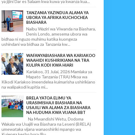
ya jijini Dar es Salaam kwa kuwa ya kwanza kua...
TANZANIA YAZINDUA ALAMA YA
UBORA YA AFRIKA KUCHOCHEA
BIASHARA
Naibu Waziri wa Viwanda na Biashara,
Denis Londo, amesema ubora wa
bidhaa ni nguzo muhimu katika kuongeza
ushindani wa bidhaa za Tanzania kw...
WAFANYABIASHARA WA KARIAKOO
WAAHIDI KUSHIRIKIANA NA TRA
KULIPA KODI KWA HIARI
Kariakoo, 31 Julai, 2026 Mamlaka ya
Mapato Tanzania (TRA) Mkoa wa
Kikodi Kariakoo imeendelea kuimarisha ushirikiano
na walipakodi kupitia mi...
BRELA YATOA ELIMU YA
URASIMISHAJI BIASHARA NA
USAJILI WA ALAMA ZA BIASHARA
NA HUDUMA KWA VIJANA BBT
Na Mwandishi Wetu, Dodoma
Wakala wa Usajili wa Biashara na Leseni (BRELA)
umewataka vijana wanaoshiriki mpango wa
Kujenga kesho bora (Bu...