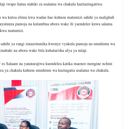
laji iwapo hatua stahiki za usalama wa chakula hazitazingatiwa.
wa kutoa elimu kwa wadau hao kuhusu matumizi sahihi ya malighafi
uyatunza pamoja na kutambua ubora wake ili yaendelee kuwa salama
kwa matumizi.
 sahihi ya rangi zinazotumika kwenye vyakula pamoja na umuhimu wa
nabaki na ubora wake bila kuhatarisha afya ya mlaji.
es Salaam na yanatarajiwa kuendelea katika maeneo mengine nchini
ra ya chakula kuhusu umuhimu wa kuzingatia usalama wa chakula.