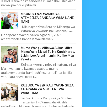
Kikodi Kariakoo imeendelea kuimarisha ushirikiano
na walipakodi kupitia mi...
MKURUGENZI WAMBUYA
ATEMBELEA BANDA LA WMA NANE
NANE
Mkurugenzi wa Sera na Mipango wa
Wizara ya Viwanda na Biashara, Bw.
Needpeace Wambuya leo Agosti 2, 2026
ametembelea banda la Wakala wa Vi...
Mume Wangu Alikuwa Akimsikiliza
Mama Yake Mzazi Tu Na Kunidharau,
Lakini Leo Ananithamini Kuliko Mtu
Yeyote
Kuingia kwenye ndoa ni matumaini ya
kila mwanamke kwamba atapata mume
atakayempenda, kumheshimu, na kuilinda familia
yao. Hata hivyo, mara t...
RUZUKU YA SERIKALI YAPUNGUZA
GHARAMA ZA MBOLEA KWA
WAKULIMA
Serikali kupitia Kampuni ya Mbolea
Tanzania (TFC) imewahakikishia
wakulima nchini upatikanaji wa mbolea ya kutosha