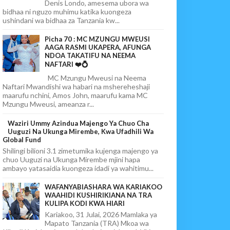
Denis Londo, amesema ubora wa
bidhaa ni nguzo muhimu katika kuongeza
ushindani wa bidhaa za Tanzania kw...
Picha 70 : MC MZUNGU MWEUSI
AAGA RASMI UKAPERA, AFUNGA
NDOA TAKATIFU NA NEEMA
NAFTARI ❤️💍
MC Mzungu Mweusi na Neema
Naftari Mwandishi wa habari na mshereheshaji
maarufu nchini, Amos John, maarufu kama MC
Mzungu Mweusi, ameanza r...
Waziri Ummy Azindua Majengo Ya Chuo Cha
Uuguzi Na Ukunga Mirembe, Kwa Ufadhili Wa
Global Fund
Shilingi bilioni 3.1 zimetumika kujenga majengo ya
chuo Uuguzi na Ukunga Mirembe mjini hapa
ambayo yatasaidia kuongeza idadi ya wahitimu...
WAFANYABIASHARA WA KARIAKOO
WAAHIDI KUSHIRIKIANA NA TRA
KULIPA KODI KWA HIARI
Kariakoo, 31 Julai, 2026 Mamlaka ya
Mapato Tanzania (TRA) Mkoa wa