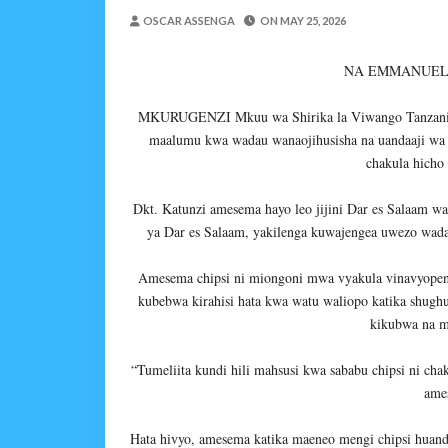
Zawadi
-
Aug 05 2026
OSCAR ASSENGA
ON
MAY 25, 2026
Kila Pesa Niliyopata Il
NA EMMANUEL 
Zawadi
-
Aug 05 2026
WAMILIKI VITUO VYA
MKURUGENZI Mkuu wa Shirika la Viwango Tanzania (
OSCAR ASSENGA
-
Aug 05 202
maalumu kwa wadau wanaojihusisha na uandaaji wa v
TARURA ARUSHA YAONG
chakula hicho
MSUMBA
-
Aug 05 2026
TANZANIA KUNUFAIKA N
Dkt. Katunzi amesema hayo leo jijini Dar es Salaam w
OSCAR ASSENGA
-
Aug 05 202
ya Dar es Salaam, yakilenga kuwajengea uwezo wadau
TIRDO YAFICHUA FURS
OSCAR ASSENGA
-
Aug 05 202
Amesema chipsi ni miongoni mwa vyakula vinavyopen
WAKAGUZI WA MAFUTA WAIMAR
kubebwa kirahisi hata kwa watu waliopo katika shughu
Alex Sonna
-
Aug 05 2026
kikubwa na m
“Tumeliita kundi hili mahsusi kwa sababu chipsi ni ch
ame
Hata hivyo, amesema katika maeneo mengi chipsi huanda