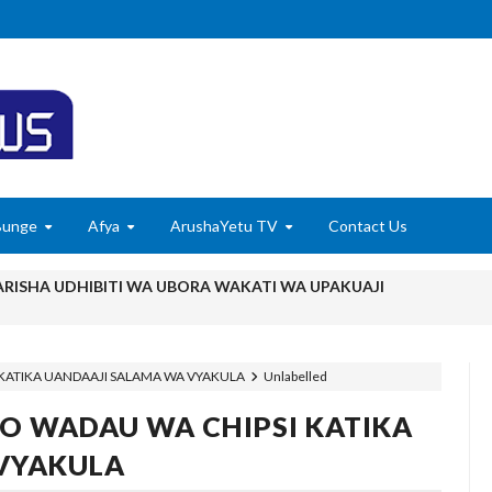
Bunge
Afya
ArushaYetu TV
Contact Us
ISHA UDHIBITI WA UBORA WAKATI WA UPAKUAJI
YAZIDI KUBORESHA MAISHA YA WANANCHI TARIME KUPITIA UTE
KATIKA UANDAAJI SALAMA WA VYAKULA
Unlabelled
, WAVUVI WAPONGEZWA KWA KUCHANGIA UTOSHELEVU WA CHA
O WADAU WA CHIPSI KATIKA
Kumi Lilikuwa Halitoi Mavuno Hata Kidogo Wakati La Jirani Likista
VYAKULA
amu Na Mimi Na Kuanza Kutumia Pesa Zote Nje, Mpaka Dawa Ya M