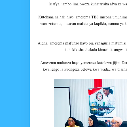
kiafya, jambo linaloweza kuhatarisha afya za wa
Kutokana na hali hiyo, amesema TBS imeona umuhimu 
wanazotumia, hususan mafuta ya kupikia, namna ya k
Aidha, amesema mafunzo hayo pia yanagusia matumizi
kuhakikisha chakula kinachokaangwa ki
Amesema mafunzo hayo yameanza kutolewa jijini Dar 
kwa lengo la kuongeza uelewa kwa wadau wa biasha