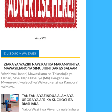
ego Wa Chuma Ulete
ALUMA
ZILIZOSOMWA ZAIDI
ZIARA YA WAZIRI NAPE KATIKA MAKAMPUNI YA
MAWASILIANO YA SIMU JIJINI DAR ES SALAAM
Waziri wa Habari, Mawasiliano na Teknolojia ya
Habari, Mhe. Nape Nnauye (Mb) akiagana na
Mwenyekiti wa Bodi ya Wakurugenzi wa Kampuni
ya Maw...
TANZANIA YAZINDUA ALAMA YA
UBORA YA AFRIKA KUCHOCHEA
BIASHARA
Naibu Waziri wa Viwanda na Biashara,