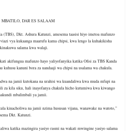
ikuwa Ikipotea Kisiri Bila Kufanya Cha Maana, Mpaka Nilipovunja Mt
MBATILO, DAR ES SALAAM
 KULEA WATOTO WAHIMIZWA KUWEKEZA KWA WALEZI WENYE TA
TBS), Dkt. Ashura Katunzi, amesema taasisi hiyo imetoa mafunzo
6
iazi vya kukaanga maarufu kama chipsi, kwa lengo la kuhakikisha
EZA KASI UJENZI WA BARABARA ZA AFCON
 kinakuwa salama kwa walaji.
A SH. BILIONI 10 ZA BIASHARA YA KABONI
akati akifungua mafunzo hayo yaliyofanyika katika Ofisi za TBS Kanda
6
 kuhusu kanuni bora za uandaaji wa chipsi na usalama wa chakula.
A ZA BIASHARA KUPITIA UCHAKATAJI WA MAZAO
6
dwa na jamii kutokana na urahisi wa kuandaliwa kwa muda mfupi na
ISHA UDHIBITI WA UBORA WAKATI WA UPAKUAJI
li za kila siku, hali inayofanya chakula hicho kutumiwa kwa kiwango
akundi mbalimbali ya jamii.
akula kinacholiwa na jamii nzima hususan vijana, wanawake na watoto,”
sema Dkt. Katunzi.
liwa katika mazingira yasiyo rasmi na wakati mwingine yasiyo salama