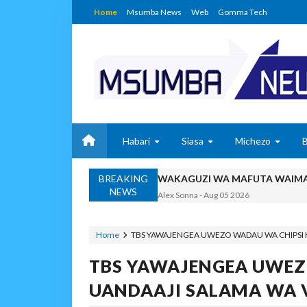
Home
Msumba News
Web
Gomma Tech
Habari
Siasa
Michezo
WAKAGUZI WA MAFUTA WAIMAR
BREAKING
Alex Sonna
-
Aug 05 2026
NEWS
BARRICK NORTH MARA 
MSUMBA
-
Aug 05 2026
Home
TBS YAWAJENGEA UWEZO WADAU WA CHIPSI 
WAKULIMA, WAFUGAJI
MSUMBA
-
Aug 05 2026
TBS YAWAJENGEA UWEZ
Shamba Langu La Hekari 
UANDAAJI SALAMA WA 
Zawadi
-
Aug 05 2026
Mume Wangu Alipoteza H