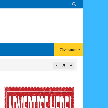

Zilizobamba
KELEZAJI WA MKAKATI ENDELEVU
KULA NCHINI
wi, Mpaka Laana Ya Ardhi Ilipondolewa
vuto Na Mahaba Iliporudisha Heshima