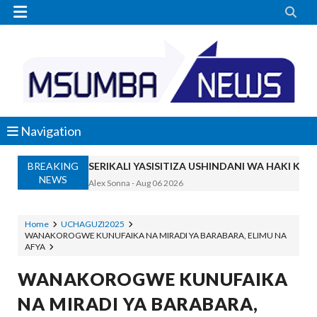


Navigation
BREAKING
SERIKALI YASISITIZA USHINDANI WA HAKI K
NEWS
Alex Sonna
-
Aug 06 2026
SERIKALI INATAMBUA MCHANGO WA W
OSCAR ASSENGA
-
Aug 06 2026
Home
UCHAGUZI2025
WANAKOROGWE KUNUFAIKA NA MIRADI YA BARABARA, ELIMU NA
RAIS SAMIA, MUSEVEN WASHUHUDIA M
AFYA
OSCAR ASSENGA
-
Aug 06 2026
BRELA YATOA ELIMU YA URASIMISHAJI BIASH
WANAKOROGWE KUNUFAIKA
Alex Sonna
-
Aug 06 2026
NA MIRADI YA BARABARA,
DC Mtambule Ataka Watu Wafichue Wa