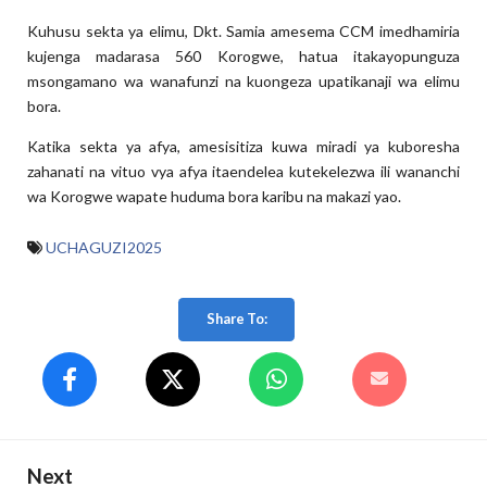
Kuhusu sekta ya elimu, Dkt. Samia amesema CCM imedhamiria
kujenga madarasa 560 Korogwe, hatua itakayopunguza
msongamano wa wanafunzi na kuongeza upatikanaji wa elimu
bora.
Katika sekta ya afya, amesisitiza kuwa miradi ya kuboresha
zahanati na vituo vya afya itaendelea kutekelezwa ili wananchi
wa Korogwe wapate huduma bora karibu na makazi yao.
UCHAGUZI2025
Share To:
Next