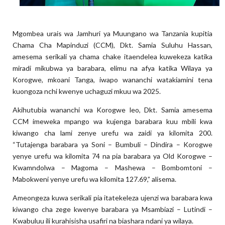
Mgombea urais wa Jamhuri ya Muungano wa Tanzania kupitia
Chama Cha Mapinduzi (CCM), Dkt. Samia Suluhu Hassan,
amesema serikali ya chama chake itaendelea kuwekeza katika
miradi mikubwa ya barabara, elimu na afya katika Wilaya ya
Korogwe, mkoani Tanga, iwapo wananchi watakiamini tena
kuongoza nchi kwenye uchaguzi mkuu wa 2025.
Akihutubia wananchi wa Korogwe leo, Dkt. Samia amesema
CCM imeweka mpango wa kujenga barabara kuu mbili kwa
kiwango cha lami zenye urefu wa zaidi ya kilomita 200.
“Tutajenga barabara ya Soni – Bumbuli – Dindira – Korogwe
yenye urefu wa kilomita 74 na pia barabara ya Old Korogwe –
Kwamndolwa – Magoma – Mashewa – Bombomtoni –
Mabokweni yenye urefu wa kilomita 127.69,” alisema.
Ameongeza kuwa serikali pia itatekeleza ujenzi wa barabara kwa
kiwango cha zege kwenye barabara ya Msambiazi – Lutindi –
Kwabuluu ili kurahisisha usafiri na biashara ndani ya wilaya.