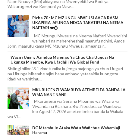
Nape Nnauye (Mb) akiagana na Mwenyekiti wa Bodi ya
Wakurugenzi wa Kampuni ya Maw...
Picha 70 : MC MZUNGU MWEUSI AAGA RASMI
UKAPERA, AFUNGA NDOA TAKATIFU NA NEEMA
NAFTARI ❤️💍
MC Mzungu Mweusi na Neema Naftari Mwandishi
wa habari na mshereheshaji maarufu nchini, Amos
John, maarufu kama MC Mzungu Mweusi, ameanza r...
Waziri Ummy Azindua Majengo Ya Chuo Cha Uuguzi Na
Ukunga Mirembe, Kwa Ufadhili Wa Global Fund
Shilingi bilioni 3.1 zimetumika kujenga majengo ya chuo Uuguzi
na Ukunga Mirembe mjini hapa ambayo yatasaidia kuongeza
idadi ya wahitimu...
MKURUGENZI WAMBUYA ATEMBELEA BANDA LA
WMA NANE NANE
Mkurugenzi wa Sera na Mipango wa Wizara ya
Viwanda na Biashara, Bw. Needpeace Wambuya
leo Agosti 2, 2026 ametembelea banda la Wakala
wa Vi...
DC Mtambule Ataka Watu Wafichue Wahamiaji
Haramu