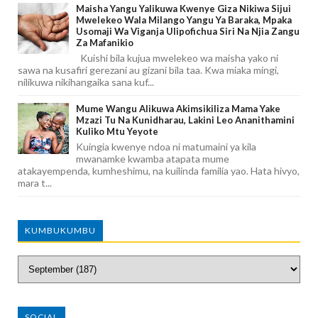
Maisha Yangu Yalikuwa Kwenye Giza Nikiwa Sijui
Mwelekeo Wala Milango Yangu Ya Baraka, Mpaka
Usomaji Wa Viganja Ulipofichua Siri Na Njia Zangu
Za Mafanikio
Kuishi bila kujua mwelekeo wa maisha yako ni
sawa na kusafiri gerezani au gizani bila taa. Kwa miaka mingi,
nilikuwa nikihangaika sana kuf...
Mume Wangu Alikuwa Akimsikiliza Mama Yake
Mzazi Tu Na Kunidharau, Lakini Leo Ananithamini
Kuliko Mtu Yeyote
Kuingia kwenye ndoa ni matumaini ya kila
mwanamke kwamba atapata mume
atakayempenda, kumheshimu, na kuilinda familia yao. Hata hivyo,
mara t...
KUMBUKUMBU
SOCIAL