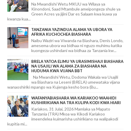
Na Mwandishi Wetu MKUU wa Wilaya ya
Kinondoni, Saad Mtambule ameipongeza shule ya
Green Acres ya jijini Dar es Salaam kwa kuwa ya
kwanza kua...
TANZANIA YAZINDUA ALAMA YA UBORA YA
AFRIKA KUCHOCHEA BIASHARA
Naibu Waziri wa Viwanda na Biashara, Denis Londo,
amesema ubora wa bidhaa ni nguzo muhimu katika
kuongeza ushindani wa bidhaa za Tanzania kw...
BRELA YATOA ELIMU YA URASIMISHAJI BIASHARA
NA USAJILI WA ALAMA ZA BIASHARA NA
HUDUMA KWA VIJANA BBT
Na Mwandishi Wetu, Dodoma Wakala wa Usajili
wa Biashara na Leseni (BRELA) umewataka vijana
wanaoshiriki mpango wa Kujenga kesho bora (Bu...
WAFANYABIASHARA WA KARIAKOO WAAHIDI
KUSHIRIKIANA NA TRA KULIPA KODI KWA HIARI
Kariakoo, 31 Julai, 2026 Mamlaka ya Mapato
Tanzania (TRA) Mkoa wa Kikodi Kariakoo
imeendelea kuimarisha ushirikiano na walipakodi
kupitia mi...