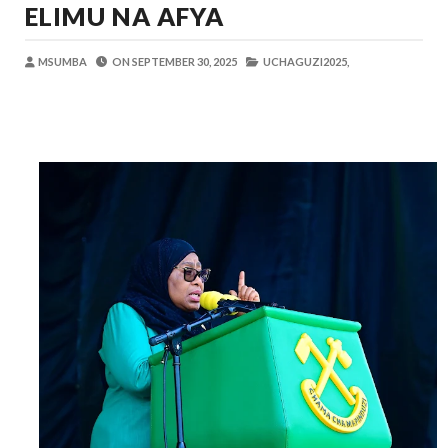
ELIMU NA AFYA
OSCAR ASSENGA
-
Aug 06 2026
Maisha Yangu Yalikuwa Kwenye Giza Niki
Zawadi
-
Aug 06 2026
MSUMBA
ON
SEPTEMBER 30, 2025
UCHAGUZI2025,
MWANRI APOKELEWA MAKAO MAKUU
OSCAR ASSENGA
-
Aug 06 2026
Umaskini Na Madeni Yalitishia Kuangami
Zawadi
-
Aug 06 2026
Nilitafuta Mtoto Kwa Zaidi Ya Miaka Sa
Zawadi
-
Aug 06 2026
DKT. SIMBEYE AWATAKA WAKUU WA VYUO KUZ
Alex Sonna
-
Aug 06 2026