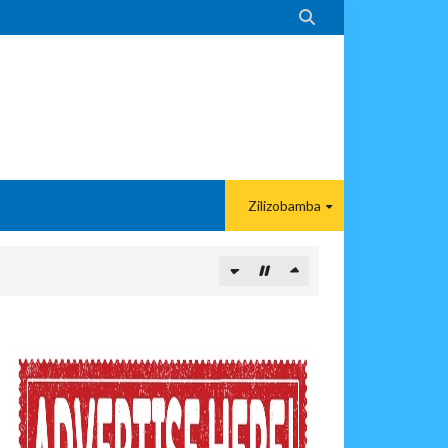

Zilizobamba
 Kunipa Usimamizi