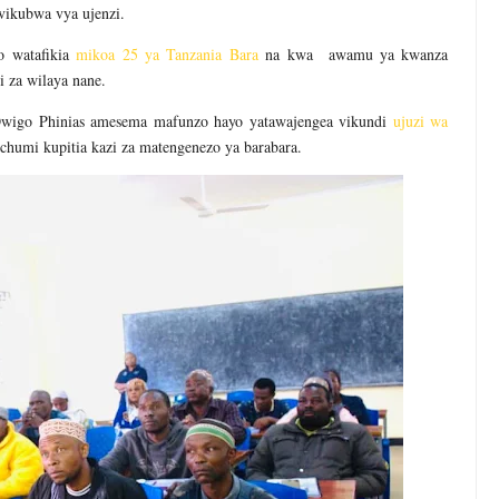
vikubwa vya ujenzi.
o watafikia
mikoa 25 ya Tanzania Bara
na kwa awamu ya kwanza
 za wilaya nane.
Owigo Phinias amesema mafunzo hayo yatawajengea vikundi
ujuzi wa
chumi kupitia kazi za matengenezo ya barabara.