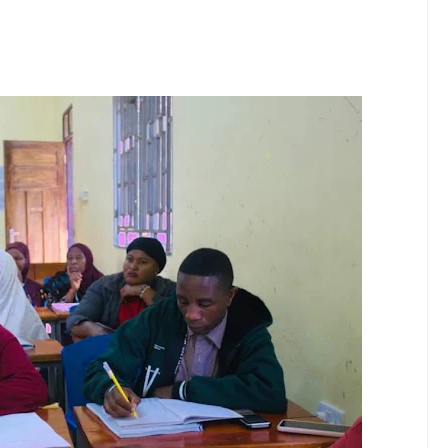
huluma, Mpaka Tiba Ya Kienyeji Iliponipa Ushindi Mahakamani
EKNOLOJIA YA NYUKLIA KUKUZA KILIMO, MIFUGO NA VIWANDA
 ZA SERIKALI KUHAMASISHA MATUMIZI YA NISHATI SAFI YA KU
 KUANZISHA KLABU ZA VIPIMO SHULENI
imu Ya Uthibitishaji Ubora Wa Bidhaa Nanenane Morogoro
6
A PSSSF,NSSF,WCF NA OSHA KUONGEZA MATUMIZI YA TEHAMA
6