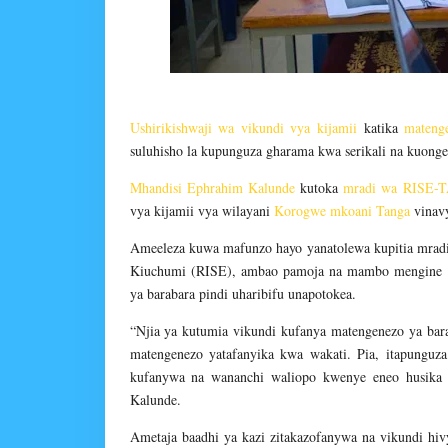
Ushirikishwaji wa vikundi vya kijamii
katika
mateng
suluhisho la kupunguza gharama kwa serikali na kuonge
Mhandisi Ephrahim Kalunde
kutoka
mradi wa RISE-
vya kijamii vya wilayani
Korogwe
mkoani Tanga
vinavy
Ameeleza kuwa mafunzo hayo yanatolewa kupitia mradi 
Kiuchumi (RISE), ambao pamoja na mambo mengine u
ya barabara pindi uharibifu unapotokea.
“Njia ya kutumia vikundi kufanya matengenezo ya bar
matengenezo yatafanyika kwa wakati. Pia, itapungu
kufanywa na wananchi waliopo kwenye eneo husika n
Kalunde.
Ametaja baadhi ya kazi zitakazofanywa na vikundi h