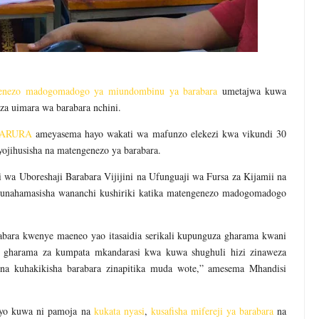
enezo madogomadogo ya miundombinu ya barabara
umetajwa kuwa
za uimara wa barabara nchini.
TARURA
ameyasema hayo wakati wa mafunzo elekezi kwa vikundi 30
ojihusisha na matengenezo ya barabara.
wa Uboreshaji Barabara Vijijini na Ufunguaji wa Fursa za Kijamii na
nahamasisha wananchi kushiriki katika matengenezo madogomadogo
abara kwenye maeneo yao itasaidia serikali kupunguza gharama kwani
za gharama za kumpata mkandarasi kwa kuwa shughuli hizi zinaweza
a kuhakikisha barabara zinapitika muda wote,” amesema Mhandisi
ivyo kuwa ni pamoja na
kukata nyasi
,
kusafisha mifereji ya barabara
na