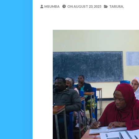
Nilinusurika Jela Kwa D
MSUMBA
ON
AUGUST 23, 2025
TARURA,
Zawadi
-
Aug 08 2026
TANZANIA YAANGAZA T
OKULY BLOG
-
Aug 08 2026
MGALU APONGEZA HATUA
MSUMBA
-
Aug 08 2026
WMA YAPONGEZWA KWA
OKULY BLOG
-
Aug 08 2026
TBS Yaendelea Kutoa El
OSCAR ASSENGA
-
Aug 08 202
WAZIRI SANGU AZITAK
OSCAR ASSENGA
-
Aug 08 202