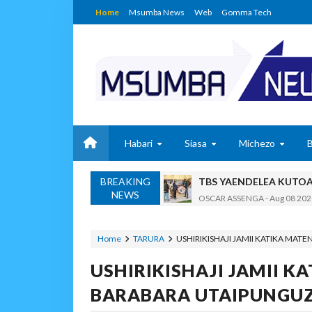
Home
Msumba News
Web
Gomma Tech
Habari
Siasa
Michezo
BREAKING
TBS YAENDELEA KUTO
NEWS
OSCAR ASSENGA
-
Aug 08 202
RAIS SAMIA AIPONGEZA 
OSCAR ASSENGA
-
Aug 08 202
Home
TARURA
USHIRIKISHAJI JAMII KATIKA MA
Nilishikilia Cheo Kile 
USHIRIKISHAJI JAMII K
Zawadi
-
Aug 08 2026
Niliteswa Na Ndoto Za K
BARABARA UTAIPUNGUZ
Zawadi
-
Aug 08 2026