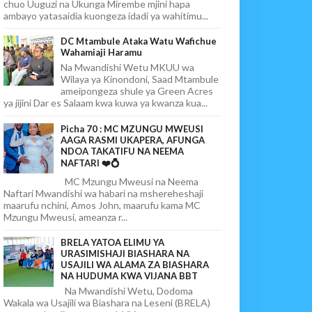
chuo Uuguzi na Ukunga Mirembe mjini hapa
ambayo yatasaidia kuongeza idadi ya wahitimu...
DC Mtambule Ataka Watu Wafichue
Wahamiaji Haramu
Na Mwandishi Wetu MKUU wa
Wilaya ya Kinondoni, Saad Mtambule
ameipongeza shule ya Green Acres
ya jijini Dar es Salaam kwa kuwa ya kwanza kua...
Picha 70 : MC MZUNGU MWEUSI
AAGA RASMI UKAPERA, AFUNGA
NDOA TAKATIFU NA NEEMA
NAFTARI ❤️💍
MC Mzungu Mweusi na Neema
Naftari Mwandishi wa habari na mshereheshaji
maarufu nchini, Amos John, maarufu kama MC
Mzungu Mweusi, ameanza r...
BRELA YATOA ELIMU YA
URASIMISHAJI BIASHARA NA
USAJILI WA ALAMA ZA BIASHARA
NA HUDUMA KWA VIJANA BBT
Na Mwandishi Wetu, Dodoma
Wakala wa Usajili wa Biashara na Leseni (BRELA)