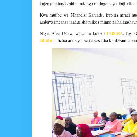
kujenga miundombinu midogo midogo isiyohitaji vifaa 
Kwa mujibu wa Mhandisi Kalunde, kupitia mradi hu
ambayo imeanza inahusisha mikoa minne na halmashauri
Naye, Afisa Ustawi wa Jamii kutoka
TARURA
, Bw. 
kitaalamu
hatua ambayo pia itawasaidia kujikwamua kiu