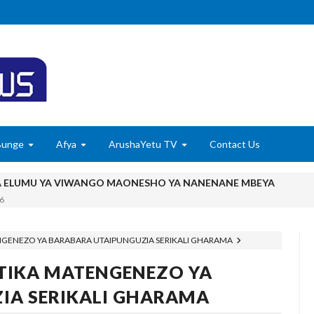
Bunge
Afya
ArushaYetu TV
Contact Us
A ELUMU YA VIWANGO MAONESHO YA NANENANE MBEYA
6
TADB, MTAJI WAFIKA SH BILIONI 452
6
TENGENEZO YA BARABARA UTAIPUNGUZIA SERIKALI GHARAMA
Kile Kwa Miaka Kumi, Mpaka Nyota Yangu Ya Uongozi Iliposafishwa Na
ATIKA MATENGENEZO YA
utisha Usiku, Mpaka Kinga Imara Ilipofagia Majini Yote Nyumbani
IA SERIKALI GHARAMA