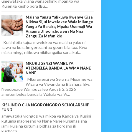
umewataka vijana wanaoshiriki mpango wa
Kujenga kesho bora (Bu...
Maisha Yangu Yalikuwa Kwenye Giza
Nikiwa Sijui Mwelekeo Wala Milango
Yangu Ya Baraka, Mpaka Usomaji Wa
Viganja Ulipofichua Siri Na Njia
Zangu Za Mafanikio
Kuishi bila kujua mwelekeo wa maisha yako ni
sawa na kusafiri gerezani au gizani bila taa. Kwa
miaka mingi, nilikuwa nikihangaika sana kuf...
MKURUGENZI WAMBUYA
ATEMBELEA BANDA LA WMA NANE
NANE
Mkurugenzi wa Sera na Mipango wa
Wizara ya Viwanda na Biashara, Bw.
Needpeace Wambuya leo Agosti 2, 2026
ametembelea banda la Wakala wa Vi...
KISHINDO CHA NGORONGORO SCHOLARSHIP
FUND
amewataka viongozi wa mikoa ya Kanda ya Kusini
kutumia maonesho ya Nane Nane kuhamasisha
jamii kula na kutumia bidhaa za korosho ili
kuchoch...