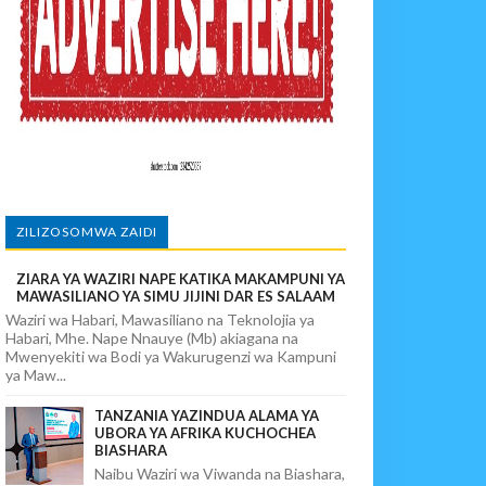
ALUMA
ZILIZOSOMWA ZAIDI
ZIARA YA WAZIRI NAPE KATIKA MAKAMPUNI YA
KELEZAJI WA MKAKATI ENDELEVU
MAWASILIANO YA SIMU JIJINI DAR ES SALAAM
Waziri wa Habari, Mawasiliano na Teknolojia ya
Habari, Mhe. Nape Nnauye (Mb) akiagana na
Mwenyekiti wa Bodi ya Wakurugenzi wa Kampuni
ya Maw...
TANZANIA YAZINDUA ALAMA YA
UBORA YA AFRIKA KUCHOCHEA
BIASHARA
Naibu Waziri wa Viwanda na Biashara,