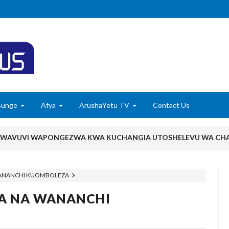
Bunge
Afya
ArushaYetu TV
Contact Us
, WAVUVI WAPONGEZWA KWA KUCHANGIA UTOSHELEVU WA CHA
Kumi Lilikuwa Halitoi Mavuno Hata Kidogo Wakati La Jirani Likista
ANANCHI KUOMBOLEZA
amu Na Mimi Na Kuanza Kutumia Pesa Zote Nje, Mpaka Dawa Ya M
A NA WANANCHI
ikuwa Ikipotea Kisiri Bila Kufanya Cha Maana, Mpaka Nilipovunja Mt