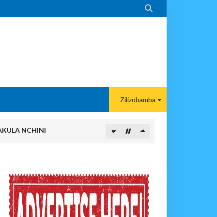

Zilizobamba
KULA NCHINI
wi, Mpaka Laana Ya Ardhi Ilipondolewa
vuto Na Mahaba Iliporudisha Heshima
ego Wa Chuma Ulete