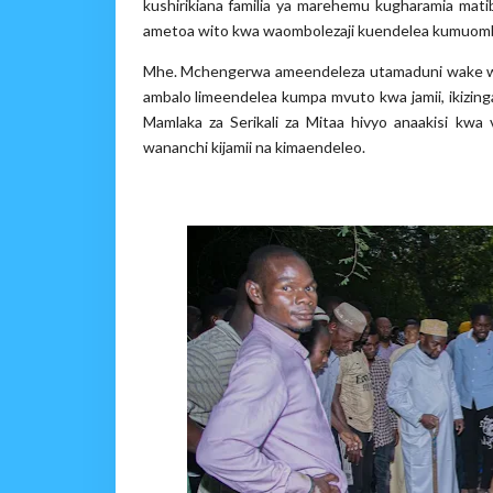
kushirikiana familia ya marehemu kugharamia mati
ametoa wito kwa waombolezaji kuendelea kumuom
Mhe. Mchengerwa ameendeleza utamaduni wake wa k
ambalo limeendelea kumpa mvuto kwa jamii, ikizi
Mamlaka za Serikali za Mitaa hivyo anaakisi k
wananchi kijamii na kimaendeleo.