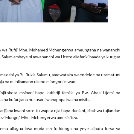
nge wa Rufiji Mhe. Mohamed Mchengerwa ameungana na wananchi
ia Salum ambaye ni mwananchi wa Utete aliefariki baada ya kuugua
mazishi ya Bi. Rukia Salumu, amewataka waendelee na utamatuni
umoja na mshikamano uliopo miongoni mwao.
okeza msibani hapo kuifariji familia ya Bw. Abasi Lijemi na
 na kufarijiana hususani wanapopatwa na misiba.
ijiana kwani sote tu wapita njia hapa duniani, kikubwa tujiandae
yezi Mungu," Mhe. Mchengerwa amesisitiza.
mu aliugua kwa muda mrefu kidogo na yeye alipata fursa ya