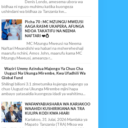
Denis Londo, amesema ubora wa
bidhaa ni nguzo muhimu katika kuongeza
ushindani wa bidhaa za Tanzania kw...
Picha 70 : MC MZUNGU MWEUSI
AAGA RASMI UKAPERA, AFUNGA
NDOA TAKATIFU NA NEEMA
NAFTARI ❤️💍
MC Mzungu Mweusi na Neema
Naftari Mwandishi wa habari na mshereheshaji
maarufu nchini, Amos John, maarufu kama MC
Mzungu Mweusi, ameanza r...
Waziri Ummy Azindua Majengo Ya Chuo Cha
Uuguzi Na Ukunga Mirembe, Kwa Ufadhili Wa
Global Fund
Shilingi bilioni 3.1 zimetumika kujenga majengo ya
chuo Uuguzi na Ukunga Mirembe mjini hapa
ambayo yatasaidia kuongeza idadi ya wahitimu...
WAFANYABIASHARA WA KARIAKOO
WAAHIDI KUSHIRIKIANA NA TRA
KULIPA KODI KWA HIARI
Kariakoo, 31 Julai, 2026 Mamlaka ya
Mapato Tanzania (TRA) Mkoa wa