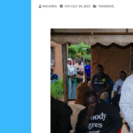
WAMILIKI VITUO VYA
MSUMBA
ON
JULY 24, 2025
TAMISEMI,
OSCAR ASSENGA
-
Aug 05 202
TARURA ARUSHA YAONG
MSUMBA
-
Aug 05 2026
TANZANIA KUNUFAIKA N
OSCAR ASSENGA
-
Aug 05 202
TIRDO YAFICHUA FURS
OSCAR ASSENGA
-
Aug 05 202
WAKAGUZI WA MAFUTA WAIMAR
Alex Sonna
-
Aug 05 2026
BARRICK NORTH MARA 
MSUMBA
-
Aug 05 2026