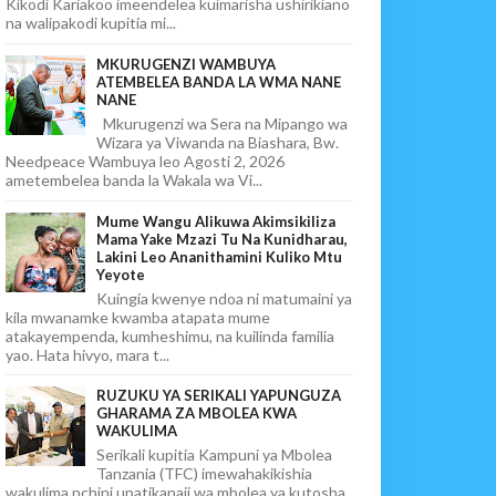
Kikodi Kariakoo imeendelea kuimarisha ushirikiano
na walipakodi kupitia mi...
MKURUGENZI WAMBUYA
ATEMBELEA BANDA LA WMA NANE
NANE
Mkurugenzi wa Sera na Mipango wa
Wizara ya Viwanda na Biashara, Bw.
Needpeace Wambuya leo Agosti 2, 2026
ametembelea banda la Wakala wa Vi...
Mume Wangu Alikuwa Akimsikiliza
Mama Yake Mzazi Tu Na Kunidharau,
Lakini Leo Ananithamini Kuliko Mtu
Yeyote
Kuingia kwenye ndoa ni matumaini ya
kila mwanamke kwamba atapata mume
atakayempenda, kumheshimu, na kuilinda familia
yao. Hata hivyo, mara t...
RUZUKU YA SERIKALI YAPUNGUZA
GHARAMA ZA MBOLEA KWA
WAKULIMA
Serikali kupitia Kampuni ya Mbolea
Tanzania (TFC) imewahakikishia
wakulima nchini upatikanaji wa mbolea ya kutosha