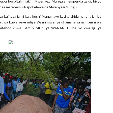
babu hospitalini lakini Mwenyezi Mungu amempenda zaidi, hivyo
bea marehemu ili apokelewe na Mwenyezi Mungu.
uigusa jamii kwa kushirikiana nayo katika shida na raha jambo
ngatiwa kuwa yeye ndiye Waziri mwenye dhamana ya usimamizi wa
wa vitendo kuwa TAMISEMI ni ya WANANCHI na iko kwa ajili ya