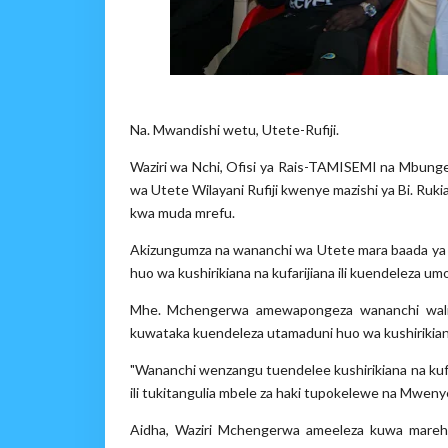
Na. Mwandishi wetu, Utete-Rufiji.
Waziri wa Nchi, Ofisi ya Rais-TAMISEMI na Mbu
wa Utete Wilayani Rufiji kwenye mazishi ya Bi. Ruk
kwa muda mrefu.
Akizungumza na wananchi wa Utete mara baada ya 
huo wa kushirikiana na kufarijiana ili kuendeleza 
Mhe. Mchengerwa amewapongeza wananchi waliojit
kuwataka kuendeleza utamaduni huo wa kushirikiana
"Wananchi wenzangu tuendelee kushirikiana na kufar
ili tukitangulia mbele za haki tupokelewe na Mwen
Aidha, Waziri Mchengerwa ameeleza kuwa marehe