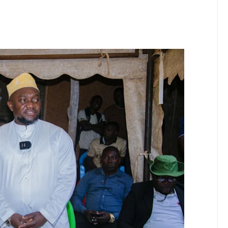
 KULEA WATOTO WAHIMIZWA KUWEKEZA KWA WALEZI WENYE TA
6
EZA KASI UJENZI WA BARABARA ZA AFCON
A SH. BILIONI 10 ZA BIASHARA YA KABONI
6
A ZA BIASHARA KUPITIA UCHAKATAJI WA MAZAO
6
ISHA UDHIBITI WA UBORA WAKATI WA UPAKUAJI
YAZIDI KUBORESHA MAISHA YA WANANCHI TARIME KUPITIA UTE