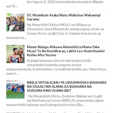
leo Agosti 2, 2026 ametembelea banda la Wakala
wa Vi...
DC Mtambule Ataka Watu Wafichue Wahamiaji
Haramu
Na Mwandishi Wetu MKUU wa Wilaya ya
Kinondoni, Saad Mtambule ameipongeza shule ya
Green Acres ya jijini Dar es Salaam kwa kuwa ya
kwanza kua...
Mume Wangu Alikuwa Akimsikiliza Mama Yake
Mzazi Tu Na Kunidharau, Lakini Leo Ananithamini
Kuliko Mtu Yeyote
Kuingia kwenye ndoa ni matumaini ya kila
mwanamke kwamba atapata mume
atakayempenda, kumheshimu, na kuilinda familia yao. Hata hivyo,
mara t...
BRELA YATOA ELIMU YA URASIMISHAJI BIASHARA
NA USAJILI WA ALAMA ZA BIASHARA NA
HUDUMA KWA VIJANA BBT
Na Mwandishi Wetu, Dodoma Wakala wa Usajili
wa Biashara na Leseni (BRELA) umewataka vijana
wanaoshiriki mpango wa Kujenga kesho bora (Bu...