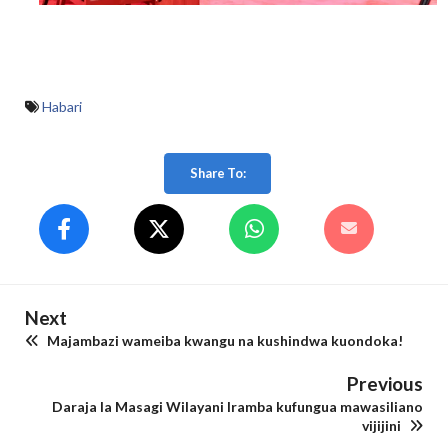
Habari
Share To:
Next
Majambazi wameiba kwangu na kushindwa kuondoka!
Previous
Daraja la Masagi Wilayani Iramba kufungua mawasiliano
vijijini