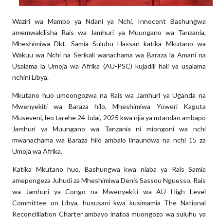
Waziri wa Mambo ya Ndani ya Nchi, Innocent Bashungwa
amemwakilisha Rais wa Jamhuri ya Muungano wa Tanzania,
Mheshimiwa Dkt. Samia Suluhu Hassan katika Mkutano wa
Wakuu wa Nchi na Serikali wanachama wa Baraza la Amani na
Usalama la Umoja wa Afrika (AU-PSC) kujadili hali ya usalama
nchini Libya.
Mkutano huo umeongozwa na Rais wa Jamhuri ya Uganda na
Mwenyekiti wa Baraza hilo, Mheshimiwa Yoweri Kaguta
Museveni, leo tarehe 24 Julai, 2025 kwa njia ya mtandao ambapo
Jamhuri ya Muungano wa Tanzania ni miongoni wa nchi
mwanachama wa Baraza hilo ambalo linaundwa na nchi 15 za
Umoja wa Afrika.
Katika Mkutano huo, Bashungwa kwa niaba ya Rais Samia
amepongeza Juhudi za Mheshimiwa Denis Sassou Nguesso, Rais
wa Jamhuri ya Congo na Mwenyekiti wa AU High Level
Committee on Libya, hususani kwa kusimamia The National
Reconcilliation Charter ambayo inatoa muongozo wa suluhu ya