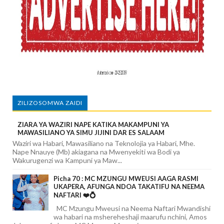
ZILIZOSOMWA ZAIDI
ZIARA YA WAZIRI NAPE KATIKA MAKAMPUNI YA
MAWASILIANO YA SIMU JIJINI DAR ES SALAAM
Waziri wa Habari, Mawasiliano na Teknolojia ya Habari, Mhe.
Nape Nnauye (Mb) akiagana na Mwenyekiti wa Bodi ya
Wakurugenzi wa Kampuni ya Maw...
Picha 70 : MC MZUNGU MWEUSI AAGA RASMI
UKAPERA, AFUNGA NDOA TAKATIFU NA NEEMA
NAFTARI ❤️💍
MC Mzungu Mweusi na Neema Naftari Mwandishi
wa habari na mshereheshaji maarufu nchini, Amos