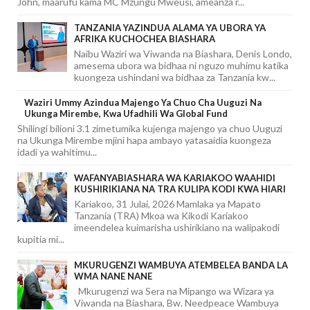
John, maarufu kama MC Mzungu Mweusi, ameanza r...
TANZANIA YAZINDUA ALAMA YA UBORA YA
AFRIKA KUCHOCHEA BIASHARA
Naibu Waziri wa Viwanda na Biashara, Denis Londo,
amesema ubora wa bidhaa ni nguzo muhimu katika
kuongeza ushindani wa bidhaa za Tanzania kw...
Waziri Ummy Azindua Majengo Ya Chuo Cha Uuguzi Na
Ukunga Mirembe, Kwa Ufadhili Wa Global Fund
Shilingi bilioni 3.1 zimetumika kujenga majengo ya chuo Uuguzi
na Ukunga Mirembe mjini hapa ambayo yatasaidia kuongeza
idadi ya wahitimu...
WAFANYABIASHARA WA KARIAKOO WAAHIDI
KUSHIRIKIANA NA TRA KULIPA KODI KWA HIARI
Kariakoo, 31 Julai, 2026 Mamlaka ya Mapato
Tanzania (TRA) Mkoa wa Kikodi Kariakoo
imeendelea kuimarisha ushirikiano na walipakodi
kupitia mi...
MKURUGENZI WAMBUYA ATEMBELEA BANDA LA
WMA NANE NANE
Mkurugenzi wa Sera na Mipango wa Wizara ya
Viwanda na Biashara, Bw. Needpeace Wambuya