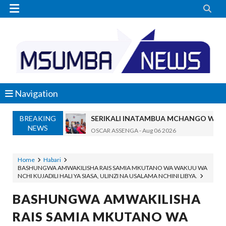


Navigation
BREAKING
SERIKALI INATAMBUA MCHANGO WA W
NEWS
OSCAR ASSENGA
-
Aug 06 2026
RAIS SAMIA, MUSEVEN WASHUHUDIA M
OSCAR ASSENGA
-
Aug 06 2026
Home
Habari
BASHUNGWA AMWAKILISHA RAIS SAMIA MKUTANO WA WAKUU WA
BRELA YATOA ELIMU YA URASIMISHAJI BIASH
NCHI KUJADILI HALI YA SIASA, ULINZI NA USALAMA NCHINI LIBYA.
Alex Sonna
-
Aug 06 2026
DC Mtambule Ataka Watu Wafichue Wa
BASHUNGWA AMWAKILISHA
OSCAR ASSENGA
-
Aug 06 2026
RAIS SAMIA MKUTANO WA
Maisha Yangu Yalikuwa Kwenye Giza Niki