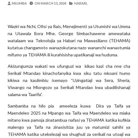
Zawadi
-
Aug 08 2026
MSUMBA
ON
MARCH 13, 2024
HABARI,
TANZANIA YAANGAZA TEKNOLOJIA YA
OKULY BLOG
-
Aug 08 2026
Waziri wa Nchi, Ofisi ya Rais, Menejimenti ya Utumishi wa Umma
MGALU APONGEZA HATUA ZA SERIKALI
na Utawala Bora Mhe. George Simbachawene amewataka
MSUMBA
-
Aug 08 2026
watalaam wa Teknolojia ya Habari na Mawasiliano (TEHAMA)
WMA YAPONGEZWA KWA KUANZISHA K
kutatua changamoto wanazokutana nazo wananchi wanaotumia
OKULY BLOG
-
Aug 08 2026
mifumo ya TEHAMA ili kurahisisha upatikanaji wa huduma.
TBS Yaendelea Kutoa Elimu Ya Uthibiti
OSCAR ASSENGA
-
Aug 08 2026
Akizungumza wakati wa ufunguzi wa kikao kazi cha nne cha
WAZIRI SANGU AZITAKA PSSSF,NSSF
Serikali Mtandao kinachofanyika kwa siku tatu mkoani humo
kikiwa na kaulimbiu isemayo “Uzingatiaji wa Sera, Sheria,
OSCAR ASSENGA
-
Aug 08 2026
Viwango na Miongozo ya Serikali Mtandao kwa ubadilishanaji
salama wa Taarifa”.
Sambamba na hilo pia ameeleza kuwa Dira ya Taifa ya
Maendeleo 2025 na Mpango wa Taifa wa Maendeleo wa miaka
mitano kwa pamoja zinatambua nafasi ya TEHAMA katika kufikia
malengo ya Taifa na zinasisitiza juu ya matumizi sahihi ya
TEHAMA katika utekelezaji wa shughuli za serikali na utoaji wa