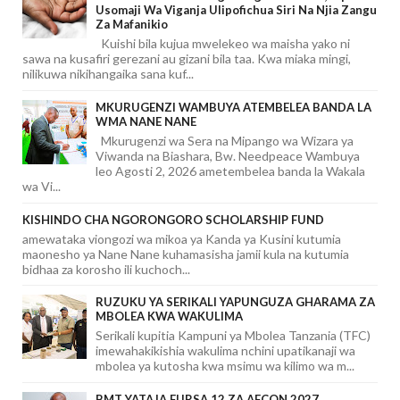
Usomaji Wa Viganja Ulipofichua Siri Na Njia Zangu
Za Mafanikio
Kuishi bila kujua mwelekeo wa maisha yako ni
sawa na kusafiri gerezani au gizani bila taa. Kwa miaka mingi,
nilikuwa nikihangaika sana kuf...
MKURUGENZI WAMBUYA ATEMBELEA BANDA LA
WMA NANE NANE
Mkurugenzi wa Sera na Mipango wa Wizara ya
Viwanda na Biashara, Bw. Needpeace Wambuya
leo Agosti 2, 2026 ametembelea banda la Wakala
wa Vi...
KISHINDO CHA NGORONGORO SCHOLARSHIP FUND
amewataka viongozi wa mikoa ya Kanda ya Kusini kutumia
maonesho ya Nane Nane kuhamasisha jamii kula na kutumia
bidhaa za korosho ili kuchoch...
RUZUKU YA SERIKALI YAPUNGUZA GHARAMA ZA
MBOLEA KWA WAKULIMA
Serikali kupitia Kampuni ya Mbolea Tanzania (TFC)
imewahakikishia wakulima nchini upatikanaji wa
mbolea ya kutosha kwa msimu wa kilimo wa m...
BMT YATAJA FURSA 12 ZA AFCON 2027,