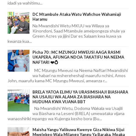
idadi ya wahitimu...
DC Mtambule Ataka Watu Wafichue Wahamiaji
Haramu
Na Mwandishi Wetu MKUU wa Wilaya ya
Kinondoni, Saad Mtambule ameipongeza shule ya
Green Acres ya jijini Dar es Salaam kwa kuwa ya
kwanza kua...
Picha 70 : MC MZUNGU MWEUSI AAGA RASMI
UKAPERA, AFUNGA NDOA TAKATIFU NA NEEMA
NAFTARI ❤️💍
MC Mzungu Mweusi na Neema Naftari Mwandishi
wa habari na mshereheshaji maarufu nchini, Amos
John, maarufu kama MC Mzungu Mweusi, ameanza r...
BRELA YATOA ELIMU YA URASIMISHAJI BIASHARA
NA USAJILI WA ALAMA ZA BIASHARA NA
HUDUMA KWA VIJANA BBT
Na Mwandishi Wetu, Dodoma Wakala wa Usajili
wa Biashara na Leseni (BRELA) umewataka vijana
wanaoshiriki mpango wa Kujenga kesho bora (Bu...
Maisha Yangu Yalikuwa Kwenye Giza Nikiwa Sijui
Mwelekeo Wala Milango Yangu Ya Baraka, Mpaka