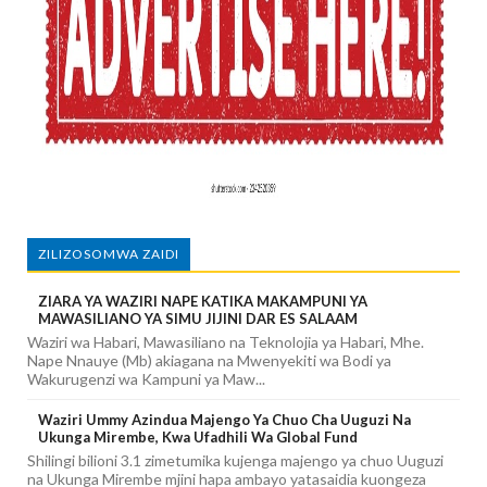
ZILIZOSOMWA ZAIDI
ZIARA YA WAZIRI NAPE KATIKA MAKAMPUNI YA
MAWASILIANO YA SIMU JIJINI DAR ES SALAAM
Waziri wa Habari, Mawasiliano na Teknolojia ya Habari, Mhe.
Nape Nnauye (Mb) akiagana na Mwenyekiti wa Bodi ya
Wakurugenzi wa Kampuni ya Maw...
Waziri Ummy Azindua Majengo Ya Chuo Cha Uuguzi Na
Ukunga Mirembe, Kwa Ufadhili Wa Global Fund
Shilingi bilioni 3.1 zimetumika kujenga majengo ya chuo Uuguzi
na Ukunga Mirembe mjini hapa ambayo yatasaidia kuongeza