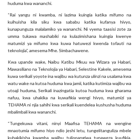
huduma kwa wananchi.
“Rai yangu ni kwamba, ni lazima kuingia katika mifumo na
kuihuisha kila siku kwa sababu katika kufanya hivyo,
kunapunguza malalamiko ya wananchi. Ni vyema taasisi zote za
umma tukawa mashabiki na kulazimishana kuingia kwenye
matumizi ya mifumo kwa kuwa hatuwezi kwenda tofauti na
teknolojia”, amesema Mhe. Simbachawene.
Kwa upande wake, Naibu Katibu Mkuu wa Wizara ya Habari,
Mawasiliano na Teknolojia ya Habari, Selestine Kakele, amesema
kuwa serikali yoyote ina wajibu wa kutunza ulinzi na usalama kwa
watu wake na kutoa huduma kwa jamii, katika kutimiza wajibu wa
utoaji huduma, Serikali inazingatia kutoa huduma kwa gharama
nafuu, kwa uhakika na kuwafikia wengi hivyo, matumizi ya
TEHAMA ni njia sahihi kwa serikali kuendelea kushusha huduma
mbalimbali kwa wananchi.
“Tungekuwa vitani, ninyi Maafisa TEHAMA na wengine
mnaotumia mifumo hiyo ndio jeshi letu, tungelitanguliza mbele
kuhakikisha kwamba wajibu tuliopangiwa tunaweza kuufikia.