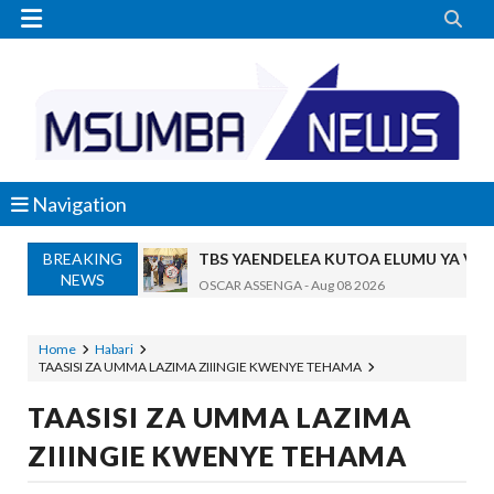


Navigation
BREAKING
TBS YAENDELEA KUTOA ELUMU YA V
NEWS
OSCAR ASSENGA
-
Aug 08 2026
RAIS SAMIA AIPONGEZA TADB, MTAJI W
OSCAR ASSENGA
-
Aug 08 2026
Home
Habari
TAASISI ZA UMMA LAZIMA ZIIINGIE KWENYE TEHAMA
Nilishikilia Cheo Kile Kile Kwa Miaka K
Zawadi
-
Aug 08 2026
TAASISI ZA UMMA LAZIMA
Niliteswa Na Ndoto Za Kutisha Usiku, M
ZIIINGIE KWENYE TEHAMA
Zawadi
-
Aug 08 2026
Nilinusurika Jela Kwa Dhuluma, Mpaka Ti