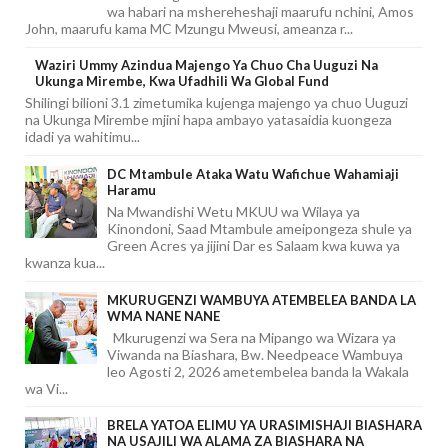
wa habari na mshereheshaji maarufu nchini, Amos
John, maarufu kama MC Mzungu Mweusi, ameanza r...
Waziri Ummy Azindua Majengo Ya Chuo Cha Uuguzi Na
Ukunga Mirembe, Kwa Ufadhili Wa Global Fund
Shilingi bilioni 3.1 zimetumika kujenga majengo ya chuo Uuguzi
na Ukunga Mirembe mjini hapa ambayo yatasaidia kuongeza
idadi ya wahitimu...
DC Mtambule Ataka Watu Wafichue Wahamiaji
Haramu
Na Mwandishi Wetu MKUU wa Wilaya ya
Kinondoni, Saad Mtambule ameipongeza shule ya
Green Acres ya jijini Dar es Salaam kwa kuwa ya
kwanza kua...
MKURUGENZI WAMBUYA ATEMBELEA BANDA LA
WMA NANE NANE
Mkurugenzi wa Sera na Mipango wa Wizara ya
Viwanda na Biashara, Bw. Needpeace Wambuya
leo Agosti 2, 2026 ametembelea banda la Wakala
wa Vi...
BRELA YATOA ELIMU YA URASIMISHAJI BIASHARA
NA USAJILI WA ALAMA ZA BIASHARA NA