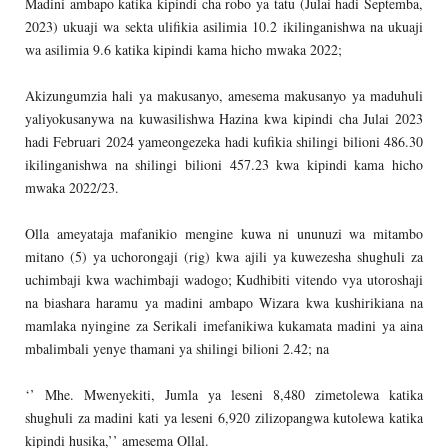
Madini ambapo katika kipindi cha robo ya tatu (Julai hadi Septemba,
2023) ukuaji wa sekta ulifikia asilimia 10.2 ikilinganishwa na ukuaji
wa asilimia 9.6 katika kipindi kama hicho mwaka 2022;
Akizungumzia hali ya makusanyo, amesema makusanyo ya maduhuli
yaliyokusanywa na kuwasilishwa Hazina kwa kipindi cha Julai 2023
hadi Februari 2024 yameongezeka hadi kufikia shilingi bilioni 486.30
ikilinganishwa na shilingi bilioni 457.23 kwa kipindi kama hicho
mwaka 2022/23.
Olla ameyataja mafanikio mengine kuwa ni ununuzi wa mitambo
mitano (5) ya uchorongaji (rig) kwa ajili ya kuwezesha shughuli za
uchimbaji kwa wachimbaji wadogo; Kudhibiti vitendo vya utoroshaji
na biashara haramu ya madini ambapo Wizara kwa kushirikiana na
mamlaka nyingine za Serikali imefanikiwa kukamata madini ya aina
mbalimbali yenye thamani ya shilingi bilioni 2.42; na
‘’ Mhe. Mwenyekiti, Jumla ya leseni 8,480 zimetolewa katika
shughuli za madini kati ya leseni 6,920 zilizopangwa kutolewa katika
kipindi husika,’’ amesema Ollal.