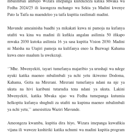
mbalimbali ambayo Wizara imepanga kuitekeleza katika Mwaka wa
Fedha 2024/25 ili kuongeza mchango wa Sekta ya Madini kwenye
Pato la Taifa na maendeleo ya taifa kupitia rasilimali madini.
Mavunde ameainisha baadhi ya mikakati kuwa ni pamoja na kufanya
utafiti wa kina wa madini ili kufikia angalau asilimia 50 ifikapo
mwaka 2030 kutoka asilimia 16 ya sasa kupitia Vision 2030: Madini
ni Maisha na Utajiri pamoja na kulifanya eneo la Buzwagi Kahama
kuwa eneo maalum la uwekezaji.
‘’Mhe. Mwenyekiti, tayari tumefanya majaribio ya urushaji wa ndege
nyuki katika maeneo mbalimbali ya nchi yetu ikiwemo Dodoma,
Kahama, Geita na Mirerani. Mirerani tumefanya ndani na nje ya
ukuta na hivi karibuni tutarudia tena ndani ya ukuta. Lakini
Mwenyekiti, katika Mwaka ujao wa Fedha tumepanga kutumia
helkopita kufanya shughuli za utafiti na kupima maeneo mbalimbali
ya nchi yetu,’’ amesisitiza Waziri Mavunde.
Ameongeza kwamba, kupitia dira hiyo, Wizara imepanga kuwafikia
vijana ili waweze kushiriki katika uchumi wa madini kupitia program