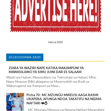
ZILIZOSOMWA ZAIDI
ZIARA YA WAZIRI NAPE KATIKA MAKAMPUNI YA
MAWASILIANO YA SIMU JIJINI DAR ES SALAAM
Waziri wa Habari, Mawasiliano na Teknolojia ya Habari, Mhe.
Nape Nnauye (Mb) akiagana na Mwenyekiti wa Bodi ya
Wakurugenzi wa Kampuni ya Maw...
Picha 70 : MC MZUNGU MWEUSI AAGA RASMI
UKAPERA, AFUNGA NDOA TAKATIFU NA NEEMA
NAFTARI ❤️💍
MC Mzungu Mweusi na Neema Naftari Mwandishi