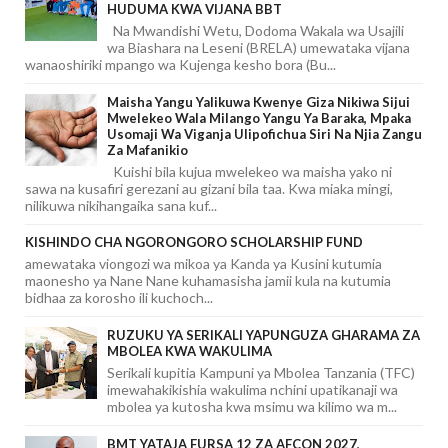
HUDUMA KWA VIJANA BBT
Na Mwandishi Wetu, Dodoma Wakala wa Usajili
wa Biashara na Leseni (BRELA) umewataka vijana
wanaoshiriki mpango wa Kujenga kesho bora (Bu...
Maisha Yangu Yalikuwa Kwenye Giza Nikiwa Sijui
Mwelekeo Wala Milango Yangu Ya Baraka, Mpaka
Usomaji Wa Viganja Ulipofichua Siri Na Njia Zangu
Za Mafanikio
Kuishi bila kujua mwelekeo wa maisha yako ni
sawa na kusafiri gerezani au gizani bila taa. Kwa miaka mingi,
nilikuwa nikihangaika sana kuf...
KISHINDO CHA NGORONGORO SCHOLARSHIP FUND
amewataka viongozi wa mikoa ya Kanda ya Kusini kutumia
maonesho ya Nane Nane kuhamasisha jamii kula na kutumia
bidhaa za korosho ili kuchoch...
RUZUKU YA SERIKALI YAPUNGUZA GHARAMA ZA
MBOLEA KWA WAKULIMA
Serikali kupitia Kampuni ya Mbolea Tanzania (TFC)
imewahakikishia wakulima nchini upatikanaji wa
mbolea ya kutosha kwa msimu wa kilimo wa m...
BMT YATAJA FURSA 12 ZA AFCON 2027,