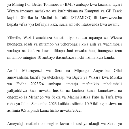
ya Mining For Better Tommorow (BMT) ambapo kwa kuanzia, tayari
Wizara imeanza mchakato wa kushirikiana na Kampuni ya GF Track
kupitia Shirika la Madini la Taifa (STAMICO) ili kuwawezesha
kupata vifaa vya kufanyia kazi, suala ambalo litakwenda kwa awamu.
Vilevile, Waziri ameieleza kamati hiyo kuhusu mpango wa Wizara
kuongeza idadi ya mitambo ya uchorongaji kwa ajili ya wachimbaji
wadogo na kueleza kuwa, ifikapo Juni mwaka huu, itaongeza tena
mitambo mingine 10 ambayo itasambazwa nchi nzima kwa kanda.
Awali, Mkurugenzi wa Sera na Mipango Augustine Ollal
amewasilisha taarifa ya utekelezaji wa Bajeti ya Wizara kwa Mwaka
wa Fedha 2023/24 ambapo ametaja mafanikio mbalimbali
yaliyofikiwa kwa mwaka husika na kueleza kuwa kumekuwa na
ongezeko la Mchango wa Sekta ya Madini katika Pato la Taifa kwa
robo ya Julai- Septemba 2023 kufikia asilimia 10.9 ikilinganishwa na
asilimia 9.5 kipindi kama hicho mwaka 2022.
Ameyataja mafanikio mengine kuwa ni kasi ya ukuaji wa Sekta ya