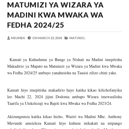
MATUMIZI YA WIZARA YA
OKULY BLOG
-
Aug 08 2026
TBS Yaendelea Kutoa Elimu Ya Uthibiti
MADINI KWA MWAKA WA
OSCAR ASSENGA
-
Aug 08 2026
FEDHA 2024/25
UVCCM Moshi Vijijini Yaikaribisha Jamii
MSUMBA
-
Aug 08 2026
MSUMBA
ON
MARCH 23, 2024
MATUKIO,
WRRB YAJA NA UBUNIFU KWENYE ZAO LA PAR
Alex Sonna
-
Aug 08 2026
WMA YAPONGEZWA KWA KUANZISHA K
Kamati ya Kuhudumu ya Bunge ya Nishati na Madini imepitisha
MSUMBA
-
Aug 08 2026
Makadirio ya Mapato na Matumizi ya Wizara ya Madini kwa Mwaka
Nilishikilia Cheo Kile Kile Kwa Miaka K
wa Fedha 2024/25 ambayo yanahusisha na Taasisi zilizo chini yake.
Zawadi
-
Aug 08 2026
Kamati hiyo imepitisha makadirio hayo katika kikao kilichofanyika
leo Machi 22, 2024 jijini Dodoma ambapo Wizara imewasilisha
Taarifa ya Utekelezaji wa Bajeti kwa Mwaka wa Fedha 2023/24.
Akizungumza katika kikao hicho, Waziri wa Madini Mhe. Anthony
Mavunde ameieleza Kamati hiyo kuhusu mikakati na mipango