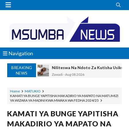


Navigation
BREAKING
Niliteswa Na Ndoto Za Kutisha Usiku, M
NEWS
Zawadi
-
Aug 08 2026
Nilinusurika Jela Kwa Dhuluma, Mpaka Ti
Zawadi
-
Aug 08 2026
Home
MATUKIO
KAMATI YA BUNGE YAPITISHA MAKADIRIO YA MAPATO NA MATUMIZI
TANZANIA YAANGAZA TEKNOLOJIA YA
YA WIZARA YA MADINI KWA MWAKA WA FEDHA 2024/25
OKULY BLOG
-
Aug 08 2026
MGALU APONGEZA HATUA ZA SERIKALI
KAMATI YA BUNGE YAPITISHA
MSUMBA
-
Aug 08 2026
MAKADIRIO YA MAPATO NA
WMA YAPONGEZWA KWA KUANZISHA K