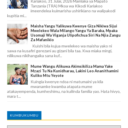
Kariakoo, 31 Julai, 2026 Mamlaka ya Mapato
Tanzania (TRA) Mkoa wa Kikodi Kariakoo
imeendelea kuimarisha ushirikiano na walipakodi
kupitia mi...
Maisha Yangu Yalikuwa Kwenye Giza Nikiwa Sijui
Mwelekeo Wala Milango Yangu Ya Baraka, Mpaka
Usomaji Wa Viganja Ulipofichua Siri Na Njia Zangu
Za Mafanikio
Kuishi bila kujua mwelekeo wa maisha yako ni
sawa na kusafiri gerezani au gizani bila taa. Kwa miaka mingi,
nilikuwa nikihangaika sana kuf...
Mume Wangu Alikuwa Akimsikiliza Mama Yake
Mzazi Tu Na Kunidharau, Lakini Leo Ananithamini
Kuliko Mtu Yeyote
Kuingia kwenye ndoa ni matumaini ya kila
mwanamke kwamba atapata mume
atakayempenda, kumheshimu, na kuilinda familia yao. Hata hivyo,
mara t...
KUMBUKUMBU