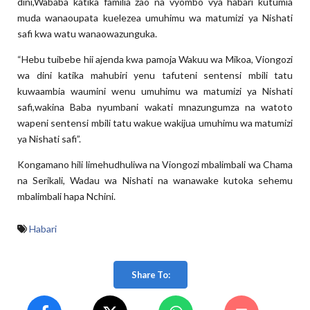
dini,Wababa katika familia zao na vyombo vya habari kutumia
muda wanaoupata kuelezea umuhimu wa matumizi ya Nishati
safi kwa watu wanaowazunguka.
“Hebu tuibebe hii ajenda kwa pamoja Wakuu wa Mikoa, Viongozi
wa dini katika mahubiri yenu tafuteni sentensi mbili tatu
kuwaambia waumini wenu umuhimu wa matumizi ya Nishati
safi,wakina Baba nyumbani wakati mnazungumza na watoto
wapeni sentensi mbili tatu wakue wakijua umuhimu wa matumizi
ya Nishati safi”.
Kongamano hili limehudhuliwa na Viongozi mbalimbali wa Chama
na Serikali, Wadau wa Nishati na wanawake kutoka sehemu
mbalimbali hapa Nchini.
Habari
Share To: