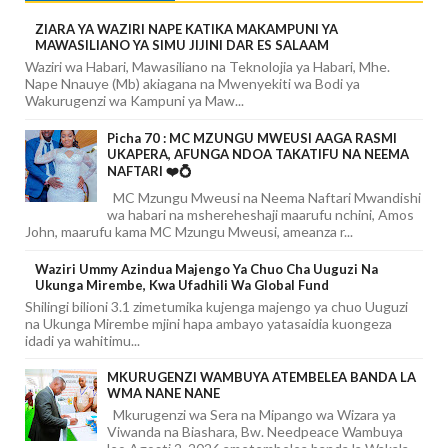
ZIARA YA WAZIRI NAPE KATIKA MAKAMPUNI YA
MAWASILIANO YA SIMU JIJINI DAR ES SALAAM
Waziri wa Habari, Mawasiliano na Teknolojia ya Habari, Mhe.
Nape Nnauye (Mb) akiagana na Mwenyekiti wa Bodi ya
Wakurugenzi wa Kampuni ya Maw...
Picha 70 : MC MZUNGU MWEUSI AAGA RASMI
UKAPERA, AFUNGA NDOA TAKATIFU NA NEEMA
NAFTARI ❤️💍
MC Mzungu Mweusi na Neema Naftari Mwandishi
wa habari na mshereheshaji maarufu nchini, Amos
John, maarufu kama MC Mzungu Mweusi, ameanza r...
Waziri Ummy Azindua Majengo Ya Chuo Cha Uuguzi Na
Ukunga Mirembe, Kwa Ufadhili Wa Global Fund
Shilingi bilioni 3.1 zimetumika kujenga majengo ya chuo Uuguzi
na Ukunga Mirembe mjini hapa ambayo yatasaidia kuongeza
idadi ya wahitimu...
MKURUGENZI WAMBUYA ATEMBELEA BANDA LA
WMA NANE NANE
Mkurugenzi wa Sera na Mipango wa Wizara ya
Viwanda na Biashara, Bw. Needpeace Wambuya