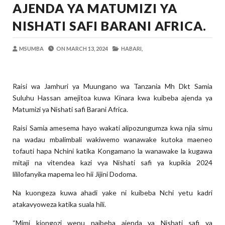
AJENDA YA MATUMIZI YA
MSUMBA
-
Aug 07 2026
PINDA ARIDHISHWA NA UBUNIFU WA 
NISHATI SAFI BARANI AFRICA.
OSCAR ASSENGA
-
Aug 07 2026
CHANDE AIPONGEZA WRRB KWA KUWAWEZES
MSUMBA
ON
MARCH 13, 2024
HABARI,
Alex Sonna
-
Aug 06 2026
PINDA APONGEZA TVLA KWA KUJENG
OSCAR ASSENGA
-
Aug 06 2026
Raisi wa Jamhuri ya Muungano wa Tanzania Mh Dkt Samia
MFUMO WA M+2 WAIMARISHA UHAKIK
Suluhu Hassan amejitoa kuwa Kinara kwa kuibeba ajenda ya
OSCAR ASSENGA
-
Aug 06 2026
Matumizi ya Nishati safi Barani Africa.
JUBILEE GROUP TANZANIA YAZINDUA
Raisi Samia amesema hayo wakati alipozungumza kwa njia simu
OSCAR ASSENGA
-
Aug 07 2026
na wadau mbalimbali wakiwemo wanawake kutoka maeneo
tofauti hapa Nchini katika Kongamano la wanawake la kugawa
mitaji na vitendea kazi vya Nishati safi ya kupikia 2024
lililofanyika mapema leo hii Jijini Dodoma.
Na kuongeza kuwa ahadi yake ni kuibeba Nchi yetu kadri
atakavyoweza katika suala hili.
“Mimi kiongozi wenu naibeba ajenda ya Nishati safi ya