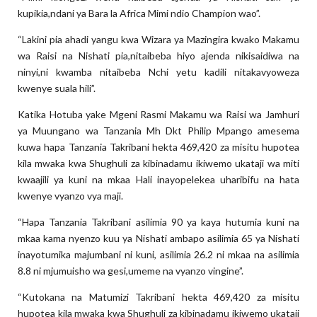
kupikia,ndani ya Bara la Africa Mimi ndio Champion wao”.
“Lakini pia ahadi yangu kwa Wizara ya Mazingira kwako Makamu
wa Raisi na Nishati pia,nitaibeba hiyo ajenda nikisaidiwa na
ninyi,ni kwamba nitaibeba Nchi yetu kadili nitakavyoweza
kwenye suala hili”.
Katika Hotuba yake Mgeni Rasmi Makamu wa Raisi wa Jamhuri
ya Muungano wa Tanzania Mh Dkt Philip Mpango amesema
kuwa hapa Tanzania Takribani hekta 469,420 za misitu hupotea
kila mwaka kwa Shughuli za kibinadamu ikiwemo ukataji wa miti
kwaajili ya kuni na mkaa Hali inayopelekea uharibifu na hata
kwenye vyanzo vya maji.
“Hapa Tanzania Takribani asilimia 90 ya kaya hutumia kuni na
mkaa kama nyenzo kuu ya Nishati ambapo asilimia 65 ya Nishati
inayotumika majumbani ni kuni, asilimia 26.2 ni mkaa na asilimia
8.8 ni mjumuisho wa gesi,umeme na vyanzo vingine”.
“Kutokana na Matumizi Takribani hekta 469,420 za misitu
hupotea kila mwaka kwa Shughuli za kibinadamu ikiwemo ukataji