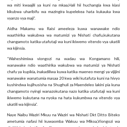
wa miti kwaajili ya kuni na mkaa,Hali hii huchangia kwa kiasi
kikubwa uharibifu wa mazingira kupelekea hata kukauka kwa
vyanzo vya maji”.
Aidha Makamu wa Raisi ameeleza kuwa wanawake ndio
waathirika wakubwa wa matumizi ya Nishati chafu,kukutana
changamoto katika utafutaji wa kuni ikiwemo vitendo vya ukatili
wa kijinsia.
“Waheshimiwa viongozi na wadau wa Kongamano hili,
wanawake ndio waathirika wakubwa wa matumizi ya Nishati
chafu ya kupikia, inakadiliwa kuwa katika maeneo mengi ya vijijini
wanawake wanatumia masaa 20 kwa wiki kutafuta kuni na hivyo
kushindwa kujihusisha na Shughuli za Maendeleo lakini pia kuna
changamoto nyingi wanazokutana nazo katika utafutaji wa kuni
ikiwemo kukutana na nyoka na hata kukumbwa na vitendo vya
ukatili wa kijinsia”.
Naye Naibu Waziri Mkuu na Waziri wa Nishati Dkt Ditto Biteko
ametumia nafasi hii kuwaomba Wakuu wa Mikoa,Viongozi wa