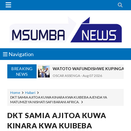


Navigation
BREAKING
WATOTO WAFUNDISHWE KUPINGA RU
NEWS
OSCAR ASSENGA
-
Aug 07 2026
DARAJA LA BILIONI 1.2 KUONDOA KERO
MSUMBA
-
Aug 07 2026
Home
Habari
DKT SAMIA AJITOA KUWA KINARA KWA KUIBEBA AJENDA YA
WAFANYABIASHARA WA MADUKA YA S
MATUMIZI YA NISHATI SAFI BARANI AFRICA.
OSCAR ASSENGA
-
Aug 07 2026
CCM: Uchaguzi Wa Haki Ndiyo Msingi W
DKT SAMIA AJITOA KUWA
MSUMBA
-
Aug 07 2026
KINARA KWA KUIBEBA
REA YATOA SOMO LA NISHATI SAFI Y