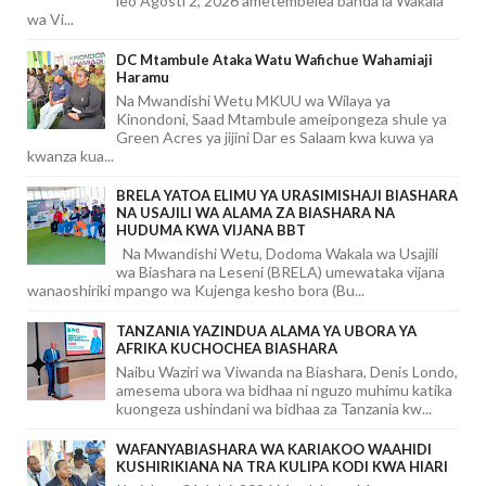
leo Agosti 2, 2026 ametembelea banda la Wakala
wa Vi...
DC Mtambule Ataka Watu Wafichue Wahamiaji
Haramu
Na Mwandishi Wetu MKUU wa Wilaya ya
Kinondoni, Saad Mtambule ameipongeza shule ya
Green Acres ya jijini Dar es Salaam kwa kuwa ya
kwanza kua...
BRELA YATOA ELIMU YA URASIMISHAJI BIASHARA
NA USAJILI WA ALAMA ZA BIASHARA NA
HUDUMA KWA VIJANA BBT
Na Mwandishi Wetu, Dodoma Wakala wa Usajili
wa Biashara na Leseni (BRELA) umewataka vijana
wanaoshiriki mpango wa Kujenga kesho bora (Bu...
TANZANIA YAZINDUA ALAMA YA UBORA YA
AFRIKA KUCHOCHEA BIASHARA
Naibu Waziri wa Viwanda na Biashara, Denis Londo,
amesema ubora wa bidhaa ni nguzo muhimu katika
kuongeza ushindani wa bidhaa za Tanzania kw...
WAFANYABIASHARA WA KARIAKOO WAAHIDI
KUSHIRIKIANA NA TRA KULIPA KODI KWA HIARI