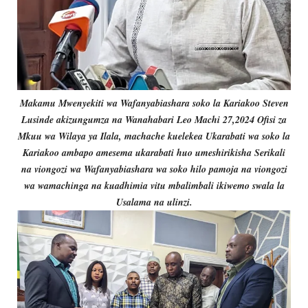
Makamu Mwenyekiti wa Wafanyabiashara soko la Kariakoo Steven
Lusinde akizungumza na Wanahabari Leo Machi 27,2024 Ofisi za
Mkuu wa Wilaya ya Ilala, machache kuelekea Ukarabati wa soko la
Kariakoo ambapo amesema ukarabati huo umeshirikisha Serikali
na viongozi wa Wafanyabiashara wa soko hilo pamoja na viongozi
wa wamachinga na kuadhimia vitu mbalimbali ikiwemo swala la
Usalama na ulinzi.