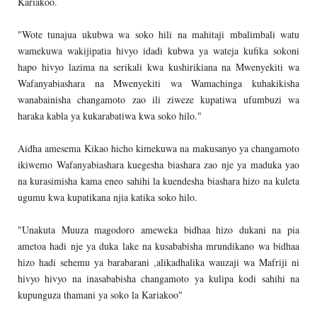
Kariakoo.
"Wote tunajua ukubwa wa soko hili na mahitaji mbalimbali watu
wamekuwa wakijipatia hivyo idadi kubwa ya wateja kufika sokoni
hapo hivyo lazima na serikali kwa kushirikiana na Mwenyekiti wa
Wafanyabiashara na Mwenyekiti wa Wamachinga kuhakikisha
wanabainisha changamoto zao ili ziweze kupatiwa ufumbuzi wa
haraka kabla ya kukarabatiwa kwa soko hilo."
Aidha amesema Kikao hicho kimekuwa na makusanyo ya changamoto
ikiwemo Wafanyabiashara kuegesha biashara zao nje ya maduka yao
na kurasimisha kama eneo sahihi la kuendesha biashara hizo na kuleta
ugumu kwa kupatikana njia katika soko hilo.
"Unakuta Muuza magodoro ameweka bidhaa hizo dukani na pia
ametoa hadi nje ya duka lake na kusababisha mrundikano wa bidhaa
hizo hadi sehemu ya barabarani ,alikadhalika wauzaji wa Mafriji ni
hivyo hivyo na inasababisha changamoto ya kulipa kodi sahihi na
kupunguza thamani ya soko la Kariakoo"