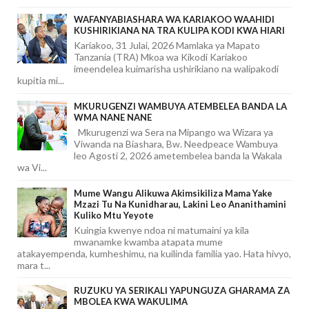
WAFANYABIASHARA WA KARIAKOO WAAHIDI
KUSHIRIKIANA NA TRA KULIPA KODI KWA HIARI
Kariakoo, 31 Julai, 2026 Mamlaka ya Mapato
Tanzania (TRA) Mkoa wa Kikodi Kariakoo
imeendelea kuimarisha ushirikiano na walipakodi
kupitia mi...
MKURUGENZI WAMBUYA ATEMBELEA BANDA LA
WMA NANE NANE
Mkurugenzi wa Sera na Mipango wa Wizara ya
Viwanda na Biashara, Bw. Needpeace Wambuya
leo Agosti 2, 2026 ametembelea banda la Wakala
wa Vi...
Mume Wangu Alikuwa Akimsikiliza Mama Yake
Mzazi Tu Na Kunidharau, Lakini Leo Ananithamini
Kuliko Mtu Yeyote
Kuingia kwenye ndoa ni matumaini ya kila
mwanamke kwamba atapata mume
atakayempenda, kumheshimu, na kuilinda familia yao. Hata hivyo,
mara t...
RUZUKU YA SERIKALI YAPUNGUZA GHARAMA ZA
MBOLEA KWA WAKULIMA