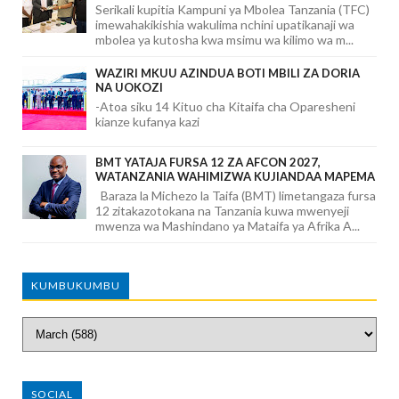
Serikali kupitia Kampuni ya Mbolea Tanzania (TFC)
imewahakikishia wakulima nchini upatikanaji wa
mbolea ya kutosha kwa msimu wa kilimo wa m...
WAZIRI MKUU AZINDUA BOTI MBILI ZA DORIA
NA UOKOZI
-Atoa siku 14 Kituo cha Kitaifa cha Oparesheni
kianze kufanya kazi
BMT YATAJA FURSA 12 ZA AFCON 2027,
WATANZANIA WAHIMIZWA KUJIANDAA MAPEMA
Baraza la Michezo la Taifa (BMT) limetangaza fursa
12 zitakazotokana na Tanzania kuwa mwenyeji
mwenza wa Mashindano ya Mataifa ya Afrika A...
KUMBUKUMBU
SOCIAL