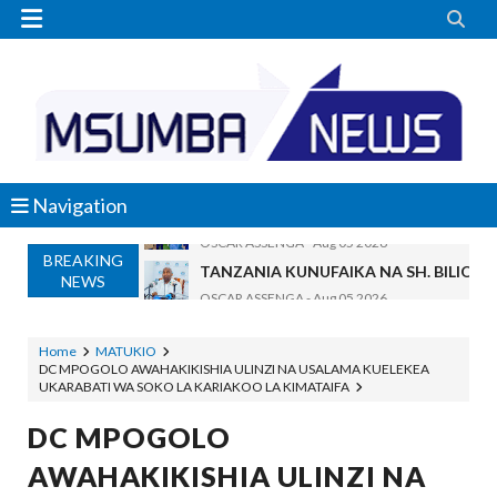


Navigation
BREAKING
TANZANIA KUNUFAIKA NA SH. BILIONI 
NEWS
OSCAR ASSENGA
-
Aug 05 2026
TIRDO YAFICHUA FURSA ZA BIASHARA
OSCAR ASSENGA
-
Aug 05 2026
Home
MATUKIO
DC MPOGOLO AWAHAKIKISHIA ULINZI NA USALAMA KUELEKEA
WAKAGUZI WA MAFUTA WAIMARISHA UDHIBIT
UKARABATI WA SOKO LA KARIAKOO LA KIMATAIFA
Alex Sonna
-
Aug 05 2026
BARRICK NORTH MARA YAZIDI KUBOR
DC MPOGOLO
MSUMBA
-
Aug 05 2026
AWAHAKIKISHIA ULINZI NA
WAKULIMA, WAFUGAJI, WAVUVI WAP