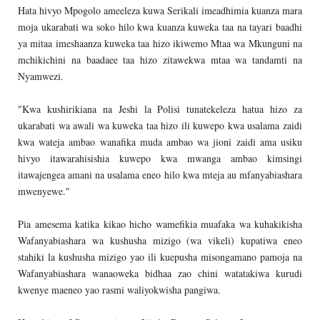
Hata hivyo Mpogolo ameeleza kuwa Serikali imeadhimia kuanza mara
moja ukarabati wa soko hilo kwa kuanza kuweka taa na tayari baadhi
ya mitaa imeshaanza kuweka taa hizo ikiwemo Mtaa wa Mkunguni na
mchikichini na baadaee taa hizo zitawekwa mtaa wa tandamti na
Nyamwezi.
"Kwa kushirikiana na Jeshi la Polisi tunatekeleza hatua hizo za
ukarabati wa awali wa kuweka taa hizo ili kuwepo kwa usalama zaidi
kwa wateja ambao wanafika muda ambao wa jioni zaidi ama usiku
hivyo itawarahisishia kuwepo kwa mwanga ambao kimsingi
itawajengea amani na usalama eneo hilo kwa mteja au mfanyabiashara
mwenyewe."
Pia amesema katika kikao hicho wamefikia muafaka wa kuhakikisha
Wafanyabiashara wa kushusha mizigo (wa vikeli) kupatiwa eneo
stahiki la kushusha mizigo yao ili kuepusha misongamano pamoja na
Wafanyabiashara wanaoweka bidhaa zao chini watatakiwa kurudi
kwenye maeneo yao rasmi waliyokwisha pangiwa.