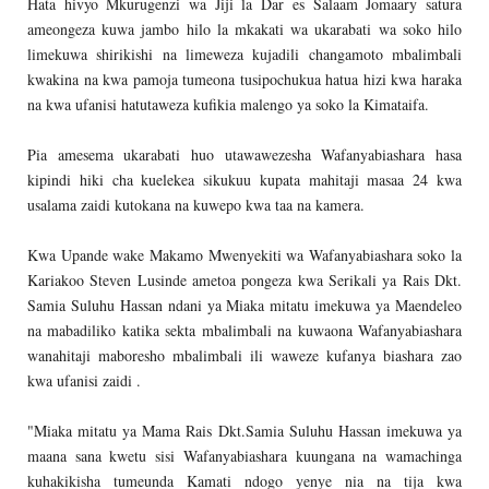
Hata hivyo Mkurugenzi wa Jiji la Dar es Salaam Jomaary satura
ameongeza kuwa jambo hilo la mkakati wa ukarabati wa soko hilo
limekuwa shirikishi na limeweza kujadili changamoto mbalimbali
kwakina na kwa pamoja tumeona tusipochukua hatua hizi kwa haraka
na kwa ufanisi hatutaweza kufikia malengo ya soko la Kimataifa.
Pia amesema ukarabati huo utawawezesha Wafanyabiashara hasa
kipindi hiki cha kuelekea sikukuu kupata mahitaji masaa 24 kwa
usalama zaidi kutokana na kuwepo kwa taa na kamera.
Kwa Upande wake Makamo Mwenyekiti wa Wafanyabiashara soko la
Kariakoo Steven Lusinde ametoa pongeza kwa Serikali ya Rais Dkt.
Samia Suluhu Hassan ndani ya Miaka mitatu imekuwa ya Maendeleo
na mabadiliko katika sekta mbalimbali na kuwaona Wafanyabiashara
wanahitaji maboresho mbalimbali ili waweze kufanya biashara zao
kwa ufanisi zaidi .
"Miaka mitatu ya Mama Rais Dkt.Samia Suluhu Hassan imekuwa ya
maana sana kwetu sisi Wafanyabiashara kuungana na wamachinga
kuhakikisha tumeunda Kamati ndogo yenye nia na tija kwa