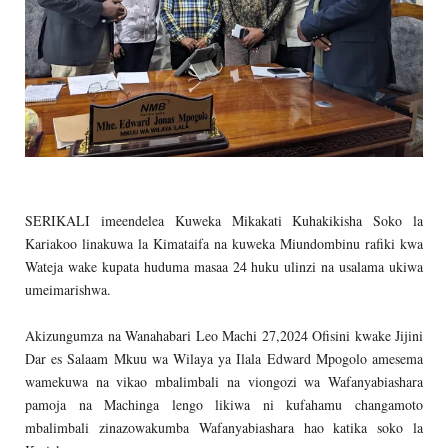
SERIKALI imeendelea Kuweka Mikakati Kuhakikisha Soko la
Kariakoo linakuwa la Kimataifa na kuweka Miundombinu rafiki kwa
Wateja wake kupata huduma masaa 24 huku ulinzi na usalama ukiwa
umeimarishwa.
Akizungumza na Wanahabari Leo Machi 27,2024 Ofisini kwake Jijini
Dar es Salaam Mkuu wa Wilaya ya Ilala Edward Mpogolo amesema
wamekuwa na vikao mbalimbali na viongozi wa Wafanyabiashara
pamoja na Machinga lengo likiwa ni kufahamu changamoto
mbalimbali zinazowakumba Wafanyabiashara hao katika soko la