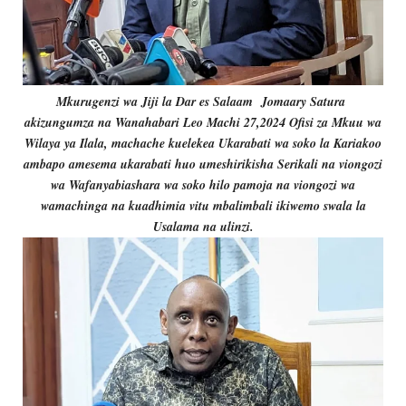
Mkurugenzi wa Jiji la Dar es Salaam Jomaary Satura
akizungumza na Wanahabari Leo Machi 27,2024 Ofisi za Mkuu wa
Wilaya ya Ilala, machache kuelekea Ukarabati wa soko la Kariakoo
ambapo amesema ukarabati huo umeshirikisha Serikali na viongozi
wa Wafanyabiashara wa soko hilo pamoja na viongozi wa
wamachinga na kuadhimia vitu mbalimbali ikiwemo swala la
Usalama na ulinzi.