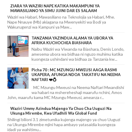
ZIARA YA WAZIRI NAPE KATIKA MAKAMPUNI YA
MAWASILIANO YA SIMU JIJINI DAR ES SALAAM
Waziri wa Habari, Mawasiliano na Teknolojia ya Habari, Mhe.
Nape Nnauye (Mb) akiagana na Mwenyekiti wa Bodi ya
Wakurugenzi wa Kampuni ya Maw...
TANZANIA YAZINDUA ALAMA YA UBORA YA
AFRIKA KUCHOCHEA BIASHARA
Naibu Waziri wa Viwanda na Biashara, Denis Londo,
amesema ubora wa bidhaa ni nguzo muhimu katika
kuongeza ushindani wa bidhaa za Tanzania kw...
Picha 70 : MC MZUNGU MWEUSI AAGA RASMI
UKAPERA, AFUNGA NDOA TAKATIFU NA NEEMA
NAFTARI ❤️💍
MC Mzungu Mweusi na Neema Naftari Mwandishi
wa habari na mshereheshaji maarufu nchini, Amos
John, maarufu kama MC Mzungu Mweusi, ameanza r...
Waziri Ummy Azindua Majengo Ya Chuo Cha Uuguzi Na
Ukunga Mirembe, Kwa Ufadhili Wa Global Fund
Shilingi bilioni 3.1 zimetumika kujenga majengo ya chuo Uuguzi
na Ukunga Mirembe mjini hapa ambayo yatasaidia kuongeza
idadi ya wahitimu...