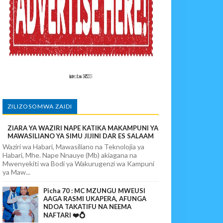
ITUO KIKUU CHA NISHATI YA MAFUTA
MA KWA VIJANA BBT
paka Usomaji Wa Viganja Ulipofichua Siri Na Njia Zangu Za Mafanik
ZILIZOSOMWA ZAIDI
ZIARA YA WAZIRI NAPE KATIKA MAKAMPUNI YA
MIFUGO
MAWASILIANO YA SIMU JIJINI DAR ES SALAAM
Waziri wa Habari, Mawasiliano na Teknolojia ya
Habari, Mhe. Nape Nnauye (Mb) akiagana na
Mwenyekiti wa Bodi ya Wakurugenzi wa Kampuni
ya Maw...
Picha 70 : MC MZUNGU MWEUSI
AAGA RASMI UKAPERA, AFUNGA
NDOA TAKATIFU NA NEEMA
NAFTARI ❤️💍