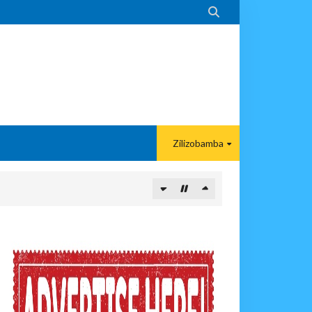

Zilizobamba