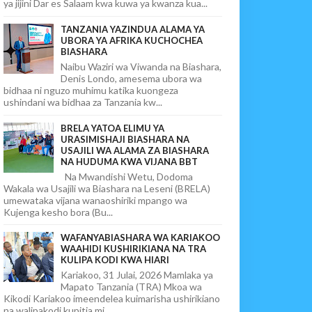
ya jijini Dar es Salaam kwa kuwa ya kwanza kua...
TANZANIA YAZINDUA ALAMA YA
UBORA YA AFRIKA KUCHOCHEA
BIASHARA
Naibu Waziri wa Viwanda na Biashara,
Denis Londo, amesema ubora wa
bidhaa ni nguzo muhimu katika kuongeza
ushindani wa bidhaa za Tanzania kw...
BRELA YATOA ELIMU YA
URASIMISHAJI BIASHARA NA
USAJILI WA ALAMA ZA BIASHARA
NA HUDUMA KWA VIJANA BBT
Na Mwandishi Wetu, Dodoma
Wakala wa Usajili wa Biashara na Leseni (BRELA)
umewataka vijana wanaoshiriki mpango wa
Kujenga kesho bora (Bu...
WAFANYABIASHARA WA KARIAKOO
WAAHIDI KUSHIRIKIANA NA TRA
KULIPA KODI KWA HIARI
Kariakoo, 31 Julai, 2026 Mamlaka ya
Mapato Tanzania (TRA) Mkoa wa
Kikodi Kariakoo imeendelea kuimarisha ushirikiano
na walipakodi kupitia mi...