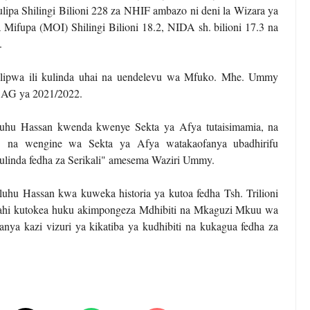
ipa Shilingi Bilioni 228 za NHIF ambazo ni deni la Wizara ya
 Mifupa (MOI) Shilingi Bilioni 18.2, NIDA sh. bilioni 17.3 na
.
ipwa ili kulinda uhai na uendelevu wa Mfuko. Mhe. Ummy
 CAG ya 2021/2022.
uluhu Hassan kwenda kwenye Sekta ya Afya tutaisimamia, na
na wengine wa Sekta ya Afya watakaofanya ubadhirifu
kulinda fedha za Serikali" amesema Waziri Ummy.
u Hassan kwa kuweka historia ya kutoa fedha Tsh. Trilioni
wahi kutokea huku akimpongeza Mdhibiti na Mkaguzi Mkuu wa
nya kazi vizuri ya kikatiba ya kudhibiti na kukagua fedha za