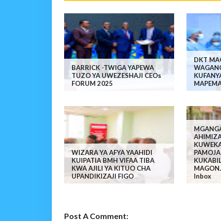
DKT MA
BARRICK -TWIGA YAPEWA
WAGANG
TUZO YA UWEZESHAJI CEOs
KUFANY
FORUM 2025
MAPEMA
MGANGA
AHIMIZ
KUWEKA
WIZARA YA AFYA YAAHIDI
PAMOJA
KUIPATIA BMH VIFAA TIBA
KUKABI
KWA AJILI YA KITUO CHA
MAGONJ
UPANDIKIZAJI FIGO
Inbox
Post A Comment: