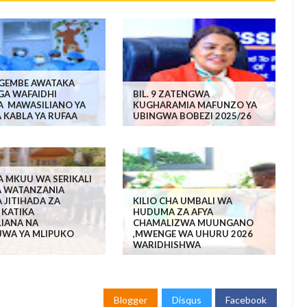
GEMBE AWATAKA
A WAFAIDHI
BIL. 9 ZATENGWA
A MAWASILIANO YA
KUGHARAMIA MAFUNZO YA
 KABLA YA RUFAA
UBINGWA BOBEZI 2025/26
 MKUU WA SERIKALI
A WATANZANIA
 JITIHADA ZA
KILIO CHA UMBALI WA
 KATIKA
HUDUMA ZA AFYA
LIANA NA
CHAMALIZWA MUUNGANO
WA YA MLIPUKO
,MWENGE WA UHURU 2026
WARIDHISHWA
Blogger
Disqus
Facebook