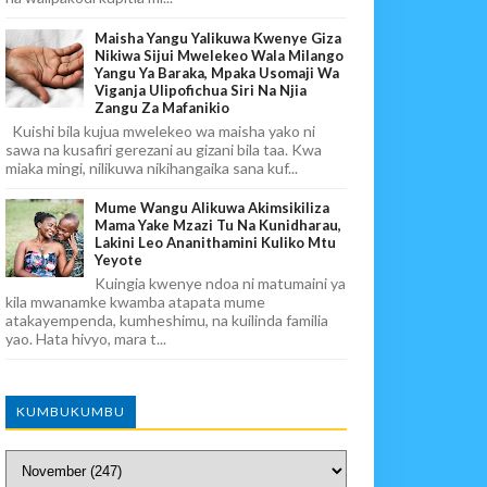
Maisha Yangu Yalikuwa Kwenye Giza
Nikiwa Sijui Mwelekeo Wala Milango
Yangu Ya Baraka, Mpaka Usomaji Wa
Viganja Ulipofichua Siri Na Njia
Zangu Za Mafanikio
Kuishi bila kujua mwelekeo wa maisha yako ni
sawa na kusafiri gerezani au gizani bila taa. Kwa
miaka mingi, nilikuwa nikihangaika sana kuf...
Mume Wangu Alikuwa Akimsikiliza
Mama Yake Mzazi Tu Na Kunidharau,
Lakini Leo Ananithamini Kuliko Mtu
Yeyote
Kuingia kwenye ndoa ni matumaini ya
kila mwanamke kwamba atapata mume
atakayempenda, kumheshimu, na kuilinda familia
yao. Hata hivyo, mara t...
KUMBUKUMBU