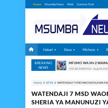
Home
Msumba News
Web
Gomma Tech
Habari
Siasa
Michezo
BREAKING
MFUMO WA M+2 WAIMA
NEWS
OSCAR ASSENGA
-
Aug 06 202
DKT. SIMBEYE AWATAKA WAKU
Alex Sonna
-
Aug 06 2026
Home
AFYA
WATENDAJI 7 MSD WAONDOLEWA KWA K
SERIKALI YASISITIZA USHIND
WATENDAJI 7 MSD WA
Alex Sonna
-
Aug 06 2026
SERIKALI INATAMBUA 
SHERIA YA MANUNUZI YA
OSCAR ASSENGA
-
Aug 06 202