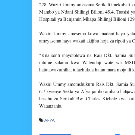
228, Waziri Ummy amesema Serikali imekubali kul
Mambo ya Ndani Shilingi Bilioni 45.4, Taasisi ya
Hospitali ya Benjamin Mkapa Shilingi Bilioni 129
Waziri Ummy amesema kuwa madeni hayo yatal
ameyasema haya wakati akijibu hoja za ripoti ya
"Kila senti inayotolewa na Rais Dkt. Samia S
nitume salamu kwa Watendaji wote wa MSD 
hatutawavumilia, tutachukua hatua mara moja ili 
Waziri Ummy amemshukuru Rais Dkt. Samia Suluh
6.7 kwenye Sekta ya Afya jambo ambalo halija
hesabu za Serikali Bw. Charles Kichele kwa kufa
Watanzania.
AFYA