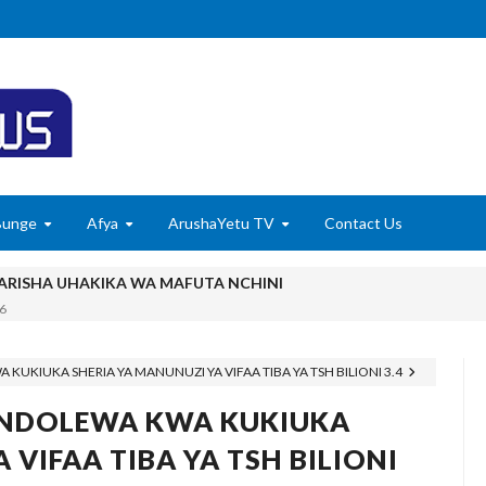
Bunge
Afya
ArushaYetu TV
Contact Us
RISHA UHAKIKA WA MAFUTA NCHINI
6
U WA VYUO KUZALISHA WALIMU WENYE UMAHIRI NA MAADILI
UKIUKA SHERIA YA MANUNUZI YA VIFAA TIBA YA TSH BILIONI 3.4
ANI WA HAKI KUCHOCHEA UKUAJI WA UCHUMI
ONDOLEWA KWA KUKIUKA
MCHANGO WA WAZEE: WAZIRI SANGU
 VIFAA TIBA YA TSH BILIONI
6