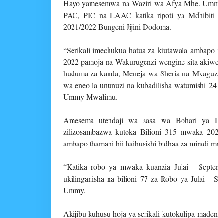
Hayo yamesemwa na Waziri wa Afya Mhe. Ummy M
PAC, PIC na LAAC katika ripoti ya Mdhibit
2021/2022 Bungeni Jijini Dodoma.
“Serikali imechukua hatua za kiutawala ambap
2022 pamoja na Wakurugenzi wengine sita akiw
huduma za kanda, Meneja wa Sheria na Mkaguz
wa eneo la ununuzi na kubadilisha watumishi 2
Ummy Mwalimu.
Amesema utendaji wa sasa wa Bohari ya D
zilizosambazwa kutoka Bilioni 315 mwaka 202
ambapo thamani hii haihusishi bidhaa za miradi m
“Katika robo ya mwaka kuanzia Julai - Septe
ukilinganisha na bilioni 77 za Robo ya Julai
Ummy.
Akijibu kuhusu hoja ya serikali kutokulipa mad