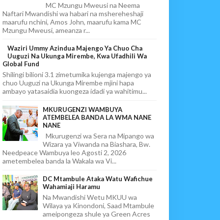
MC Mzungu Mweusi na Neema
Naftari Mwandishi wa habari na mshereheshaji
maarufu nchini, Amos John, maarufu kama MC
Mzungu Mweusi, ameanza r...
Waziri Ummy Azindua Majengo Ya Chuo Cha
Uuguzi Na Ukunga Mirembe, Kwa Ufadhili Wa
Global Fund
Shilingi bilioni 3.1 zimetumika kujenga majengo ya
chuo Uuguzi na Ukunga Mirembe mjini hapa
ambayo yatasaidia kuongeza idadi ya wahitimu...
MKURUGENZI WAMBUYA
ATEMBELEA BANDA LA WMA NANE
NANE
Mkurugenzi wa Sera na Mipango wa
Wizara ya Viwanda na Biashara, Bw.
Needpeace Wambuya leo Agosti 2, 2026
ametembelea banda la Wakala wa Vi...
DC Mtambule Ataka Watu Wafichue
Wahamiaji Haramu
Na Mwandishi Wetu MKUU wa
Wilaya ya Kinondoni, Saad Mtambule
ameipongeza shule ya Green Acres