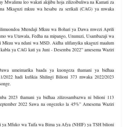
walimu leo wakati akijibu hoja zilizoibuliwa na Kamati za
i na Mkaguzi mkuu wa hesabu za serikali (CAG) ya mwaka
o ilimuondoa Mtendaji Mkuu wa Bohari ya Dawa mwezi Aprili
emo wa Utawala, Fedha na mipango, Ununuzi, Usambazaji wa
i Mkuu wa ndani wa MSD. Aidha ulifanyika ukaguzi maalum
4 kabla ya CAG kati ya Juni - Desemba 2022” amesema Waziri
awa umeimarika baada ya kuongeza thamani ya bidhaa
1/2022 hadi kufikia Shilingi Bilioni 373 mwaka 2022/2023
songe.
mba 2023 thamani ya bidhaa zilizosambazwa ni bilioni 113
 - September 2022 Sawa na ongezeko la 45%” Amesema Waziri
eni ya Mfuko wa Taifa wa Bima ya Afya (NHIF) ya TSH bilioni