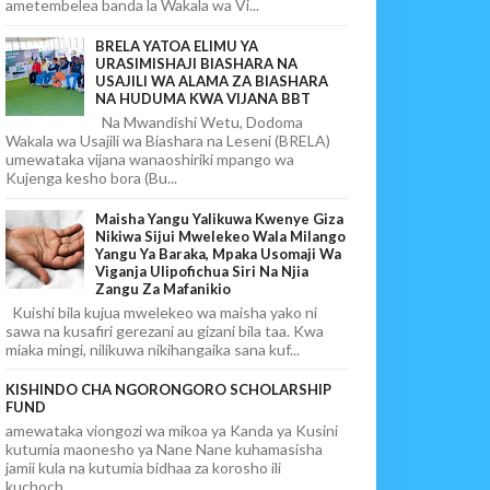
ametembelea banda la Wakala wa Vi...
BRELA YATOA ELIMU YA
URASIMISHAJI BIASHARA NA
USAJILI WA ALAMA ZA BIASHARA
NA HUDUMA KWA VIJANA BBT
Na Mwandishi Wetu, Dodoma
Wakala wa Usajili wa Biashara na Leseni (BRELA)
umewataka vijana wanaoshiriki mpango wa
Kujenga kesho bora (Bu...
Maisha Yangu Yalikuwa Kwenye Giza
Nikiwa Sijui Mwelekeo Wala Milango
Yangu Ya Baraka, Mpaka Usomaji Wa
Viganja Ulipofichua Siri Na Njia
Zangu Za Mafanikio
Kuishi bila kujua mwelekeo wa maisha yako ni
sawa na kusafiri gerezani au gizani bila taa. Kwa
miaka mingi, nilikuwa nikihangaika sana kuf...
KISHINDO CHA NGORONGORO SCHOLARSHIP
FUND
amewataka viongozi wa mikoa ya Kanda ya Kusini
kutumia maonesho ya Nane Nane kuhamasisha
jamii kula na kutumia bidhaa za korosho ili
kuchoch...