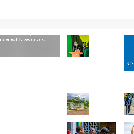
 LA ARUSHA KUKAA
 wameliomba Jiji la Arusha
la eneo hilo badala ya k...