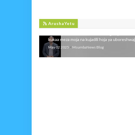
WAFANYABIASHARA WALIOMBA JIJI
MEZA MOJA YA MAJADILIANO
ArushaYetu
Wafanyabiashara wa Stendi Ndogo Jijini Arusha
kukaa meza moja na kujadili hoja ya uboreshwaji 
-
May 02 2025
MsumbaNews Blog