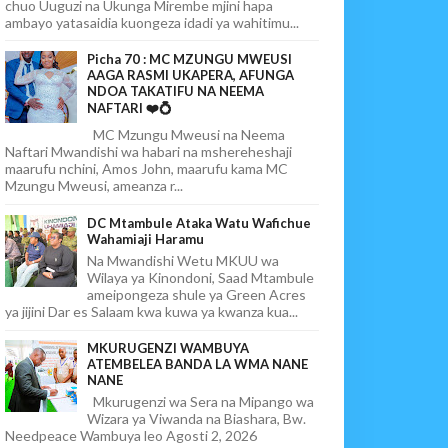
chuo Uuguzi na Ukunga Mirembe mjini hapa
ambayo yatasaidia kuongeza idadi ya wahitimu...
Picha 70 : MC MZUNGU MWEUSI
AAGA RASMI UKAPERA, AFUNGA
NDOA TAKATIFU NA NEEMA
NAFTARI ❤️💍
MC Mzungu Mweusi na Neema
Naftari Mwandishi wa habari na mshereheshaji
maarufu nchini, Amos John, maarufu kama MC
Mzungu Mweusi, ameanza r...
DC Mtambule Ataka Watu Wafichue
Wahamiaji Haramu
Na Mwandishi Wetu MKUU wa
Wilaya ya Kinondoni, Saad Mtambule
ameipongeza shule ya Green Acres
ya jijini Dar es Salaam kwa kuwa ya kwanza kua...
MKURUGENZI WAMBUYA
ATEMBELEA BANDA LA WMA NANE
NANE
Mkurugenzi wa Sera na Mipango wa
Wizara ya Viwanda na Biashara, Bw.
Needpeace Wambuya leo Agosti 2, 2026