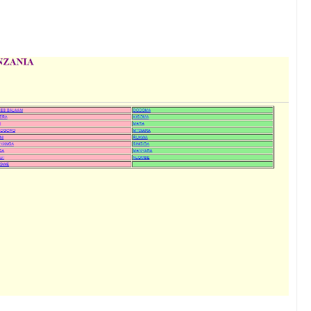
KUONGEZA MSUKUMO WA MAFUTA (PS3) MULEBA WAFIKIA ASILIM
I WA MAISHA YA KILA MTANZANIA
A WANANCHI WENGI ZAIDI KUCHOCHEA THAMANI YA MAZAO
EZO CHA FAIDA REJEA YA DHAMANA ZA SERIKALI KUBORESHA UW
6
DHAA KUWA CHACHU YA BIASHARA NA ULINZI WA MLAJI
E ZAO LA PARACHICHI