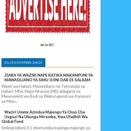
IA 88
EKEZAJI
ZILIZOSOMWA ZAIDI
ZIARA YA WAZIRI NAPE KATIKA MAKAMPUNI YA
MAWASILIANO YA SIMU JIJINI DAR ES SALAAM
Waziri wa Habari, Mawasiliano na Teknolojia ya
Habari, Mhe. Nape Nnauye (Mb) akiagana na
Mwenyekiti wa Bodi ya Wakurugenzi wa Kampuni
ya Maw...
Waziri Ummy Azindua Majengo Ya Chuo Cha
Uuguzi Na Ukunga Mirembe, Kwa Ufadhili Wa
Global Fund
Shilingi bilioni 3.1 zimetumika kujenga majengo ya