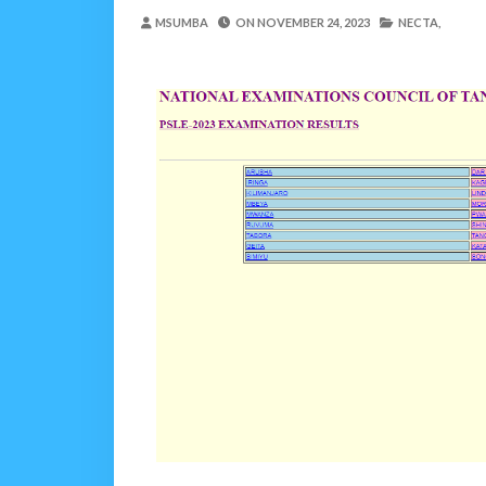
MRADI WA KITUO CHA 
MSUMBA
ON
NOVEMBER 24, 2023
NECTA,
MSUMBA
-
Aug 07 2026
NHIF: BIMA YA AFYA NI MSING
Alex Sonna
-
Aug 07 2026
LONDO AITAKA FCC KUWAFIKI
Alex Sonna
-
Aug 07 2026
BOT YAZINDUA KIELEL
OSCAR ASSENGA
-
Aug 07 202
TBS YASISITIZA UBORA WA BI
Alex Sonna
-
Aug 07 2026
WRRB YAJA NA UBUNIFU KWENY
Alex Sonna
-
Aug 08 2026