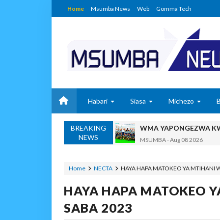
Home
Msumba News
Web
Gomma Tech
Habari
Siasa
Michezo
BREAKING
WMA YAPONGEZWA KWA
NEWS
MSUMBA
-
Aug 08 2026
PROF. SHEMDOE AHAIDI
MSUMBA
-
Aug 08 2026
Home
NECTA
HAYA HAPA MATOKEO YA MTIHANI W
TPDC YARIDHISHWA NA
HAYA HAPA MATOKEO Y
OSCAR ASSENGA
-
Aug 07 202
MKAKATI WA SERIKALI KUONG
SABA 2023
Alex Sonna
-
Aug 07 2026