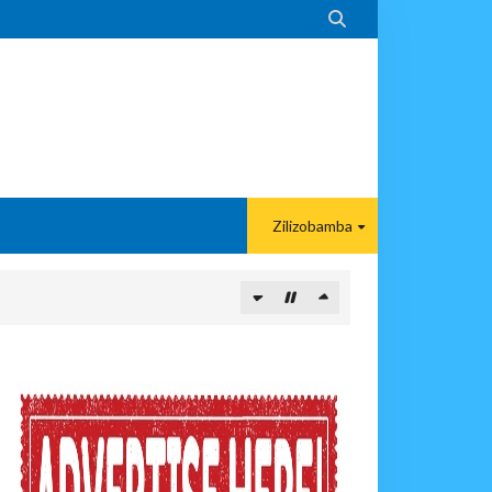

Zilizobamba
 DART
A EACOP