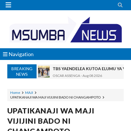


Navigation
BREAKING
TBS YAENDELEA KUTOA ELUMU YA V
NEWS
OSCAR ASSENGA
-
Aug 08 2026
RAIS SAMIA AIPONGEZA TADB, MTAJI W
OSCAR ASSENGA
-
Aug 08 2026
Home
MAJI
UPATIKANAJI WA MAJI VIJIJINI BADO NI CHANGAMPOTO
Nilishikilia Cheo Kile Kile Kwa Miaka K
Zawadi
-
Aug 08 2026
UPATIKANAJI WA MAJI
Niliteswa Na Ndoto Za Kutisha Usiku, M
VIJIJINI BADO NI
Zawadi
-
Aug 08 2026
Nilinusurika Jela Kwa Dhuluma, Mpaka Ti