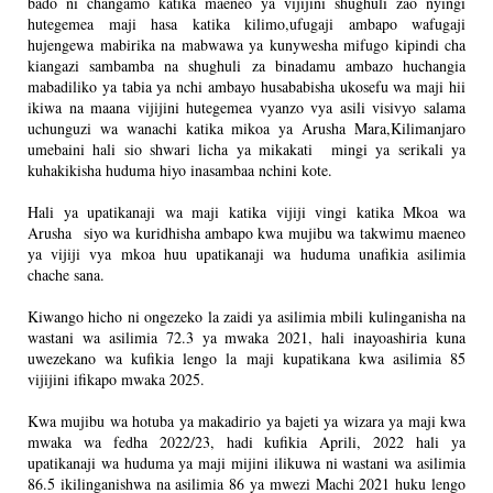
bado ni changamo katika maeneo ya vijijini shughuli zao nyingi
hutegemea maji hasa katika kilimo,ufugaji ambapo wafugaji
hujengewa mabirika na mabwawa ya kunywesha mifugo kipindi cha
kiangazi sambamba na shughuli za binadamu ambazo huchangia
mabadiliko ya tabia ya nchi ambayo husababisha ukosefu wa maji hii
ikiwa na maana vijijini hutegemea vyanzo vya asili visivyo salama
uchunguzi wa wanachi katika mikoa ya Arusha Mara,Kilimanjaro
umebaini hali sio shwari licha ya mikakati mingi ya serikali ya
kuhakikisha huduma hiyo inasambaa nchini kote.
Hali ya upatikanaji wa maji katika vijiji vingi katika Mkoa wa
Arusha siyo wa kuridhisha ambapo kwa mujibu wa takwimu maeneo
ya vijiji vya mkoa huu upatikanaji wa huduma unafikia asilimia
chache sana.
Kiwango hicho ni ongezeko la zaidi ya asilimia mbili kulinganisha na
wastani wa asilimia 72.3 ya mwaka 2021, hali inayoashiria kuna
uwezekano wa kufikia lengo la maji kupatikana kwa asilimia 85
vijijini ifikapo mwaka 2025.
Kwa mujibu wa hotuba ya makadirio ya bajeti ya wizara ya maji kwa
mwaka wa fedha 2022/23, hadi kufikia Aprili, 2022 hali ya
upatikanaji wa huduma ya maji mijini ilikuwa ni wastani wa asilimia
86.5 ikilinganishwa na asilimia 86 ya mwezi Machi 2021 huku lengo