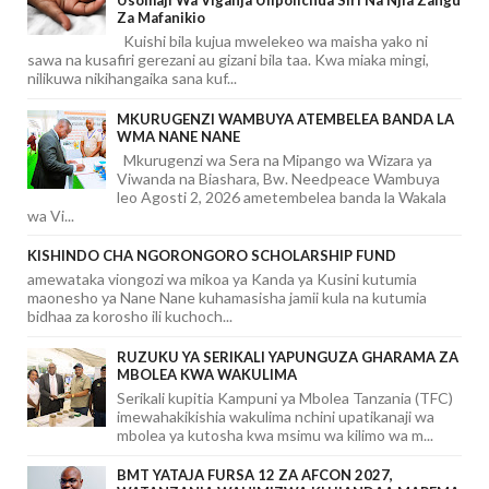
Za Mafanikio
Kuishi bila kujua mwelekeo wa maisha yako ni
sawa na kusafiri gerezani au gizani bila taa. Kwa miaka mingi,
nilikuwa nikihangaika sana kuf...
MKURUGENZI WAMBUYA ATEMBELEA BANDA LA
WMA NANE NANE
Mkurugenzi wa Sera na Mipango wa Wizara ya
Viwanda na Biashara, Bw. Needpeace Wambuya
leo Agosti 2, 2026 ametembelea banda la Wakala
wa Vi...
KISHINDO CHA NGORONGORO SCHOLARSHIP FUND
amewataka viongozi wa mikoa ya Kanda ya Kusini kutumia
maonesho ya Nane Nane kuhamasisha jamii kula na kutumia
bidhaa za korosho ili kuchoch...
RUZUKU YA SERIKALI YAPUNGUZA GHARAMA ZA
MBOLEA KWA WAKULIMA
Serikali kupitia Kampuni ya Mbolea Tanzania (TFC)
imewahakikishia wakulima nchini upatikanaji wa
mbolea ya kutosha kwa msimu wa kilimo wa m...
BMT YATAJA FURSA 12 ZA AFCON 2027,