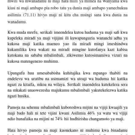
mwili wa mwanadamu ni maji hata miili ya mimea na Wanyama kwa
kiasi ni maji ambapo pia robo tatu ya dunia maji ambapo yamechukua
asilimia
(71.11) hivyo maji ni kitu cha msingi sana kwa dunia na
wanadamu.
K
wa muda mrefu
, serikali
imeendelea kutoa huduma ya maji safi kwa
kupeleka miradi ya maji vijijini ili kuwapunguzia wananchi adha ya
kukosa maji katika maeneo yao ila miradi mingi imeshindwa
kukamilika kwa wakati na miradi mingine kutofanya kazi kabisa
kutokana na sababu mbalimbali, zikiwemo kutosimamiwa vizuri na
kukosa matengenezo muhimu.
Upungufu huu umesababisha kuhitajika kwa mpango thabiti na
endelevu wa uratibu na usimamizi wa utoaji wa huduma hii katika
ngazi za kitaifa, mkoa na wilaya. Serikali inaendelea kutekeleza sera
na mkakati unaowezesha majukumu mbalimbali yakutekelezwa katika
ngazi husika.
Pamoja na sehemu mbalimbali kuboreshwa mijini na vijiji kwaajili ya
maji bado hali ni tete vijini kwani Asilimia 46% ya watu wa vijiji
ndio hunafaika na mijini ni 74% hii hudhirisha changamoto ya maji
.
Hata hivyo
p
amoja na maji kuonekano ni muhimu kwa binadamu