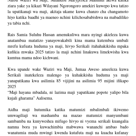
ziara yake ya kikazi Wilayani Ngorongoro amekiri kuwepo kwa tatizo
la upatikanaji wa maji, akitaja ukame kuwa chanzo cha changamoto
hiyo katika baadhi ya maeneo nchini kilichosababishwa na mabadiliko
ya tabia nchi.
Rais Samia Suluhu Hassan amenukuliwa mara nyingi akieleza kuwa
anatambua matatizo yanayowakabili kina mama kutembea umbali
mrefu kufuata huduma ya maji, hivyo Serikali itahahakikisha mpaka
kufikia mwaka 2025 tatizo la maji nchini linakuwa limekwisha kwa
kumtua mama ndoo kichwani.
Kwa upande wake Waziri wa Maji, Jumaa Aweso ameeleza kuwa
Serikali inatekeleza malengo ya kuhakikisha huduma ya maji
yanapatikana kwa asilimia 85 vijijini na asilimia 95 mijini ifikapo
2025
“Maji hayana mbadala, ni lazima maji yapatikane popote yalipo bila
kujali gharama” Aalisema.
Aidha maji hutumika katika matumizi mbalimbali ikiwemo
umwagiliaji wa mashamba na mazao matumizi manyumbani
sambamba na kunyweshea mifugo hivyo ni vyema serikali kuangalia
namna bora ya kuwachimbia mabwawa wananchi ambao bado
wanatumia muda mwingi kwenda kutafuta maji na kuacha kufanay