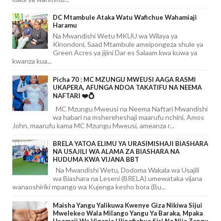
DC Mtambule Ataka Watu Wafichue Wahamiaji
Haramu
Na Mwandishi Wetu MKUU wa Wilaya ya
Kinondoni, Saad Mtambule ameipongeza shule ya
Green Acres ya jijini Dar es Salaam kwa kuwa ya
kwanza kua...
Picha 70 : MC MZUNGU MWEUSI AAGA RASMI
UKAPERA, AFUNGA NDOA TAKATIFU NA NEEMA
NAFTARI ❤️💍
MC Mzungu Mweusi na Neema Naftari Mwandishi
wa habari na mshereheshaji maarufu nchini, Amos
John, maarufu kama MC Mzungu Mweusi, ameanza r...
BRELA YATOA ELIMU YA URASIMISHAJI BIASHARA
NA USAJILI WA ALAMA ZA BIASHARA NA
HUDUMA KWA VIJANA BBT
Na Mwandishi Wetu, Dodoma Wakala wa Usajili
wa Biashara na Leseni (BRELA) umewataka vijana
wanaoshiriki mpango wa Kujenga kesho bora (Bu...
Maisha Yangu Yalikuwa Kwenye Giza Nikiwa Sijui
Mwelekeo Wala Milango Yangu Ya Baraka, Mpaka
Usomaji Wa Viganja Ulipofichua Siri Na Njia Zangu