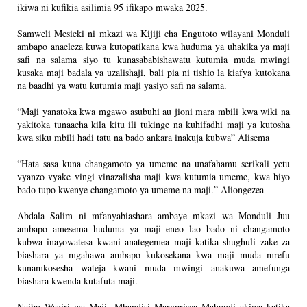
ikiwa ni kufikia asilimia 95 ifikapo mwaka 2025.
Samweli Mesieki ni mkazi wa Kijiji cha Engutoto wilayani Monduli
ambapo anaeleza kuwa kutopatikana kwa huduma ya uhakika ya maji
safi na salama siyo tu kunasababishawatu kutumia muda mwingi
kusaka maji badala ya uzalishaji, bali pia ni tishio la kiafya kutokana
na baadhi ya watu kutumia maji yasiyo safi na salama.
“Maji yanatoka kwa mgawo asubuhi au jioni mara mbili kwa wiki na
yakitoka tunaacha kila kitu ili tukinge na kuhifadhi maji ya kutosha
kwa siku mbili hadi tatu na bado ankara inakuja kubwa” Alisema
“Hata sasa kuna changamoto ya umeme na unafahamu serikali yetu
vyanzo vyake vingi vinazalisha maji kwa kutumia umeme, kwa hiyo
bado tupo kwenye changamoto ya umeme na maji.” Aliongezea
Abdala Salim ni mfanyabiashara ambaye mkazi wa Monduli Juu
ambapo amesema huduma ya maji eneo lao bado ni changamoto
kubwa inayowatesa kwani anategemea maji katika shughuli zake za
biashara ya mgahawa ambapo kukosekana kwa maji muda mrefu
kunamkosesha wateja kwani muda mwingi anakuwa amefunga
biashara kwenda kutafuta maji.
Naibu Waziri wa Maji, Mhandisi Maryprisca Mahundi akiwa katika