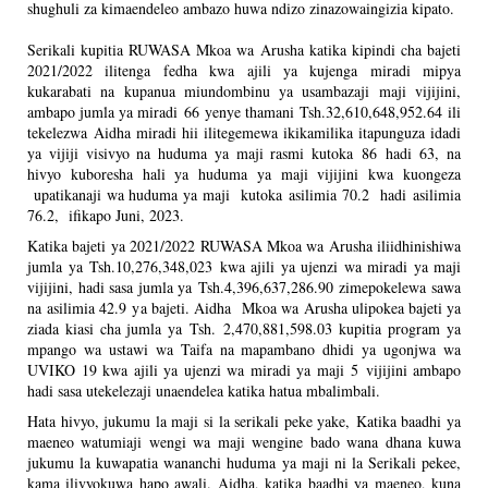
shughuli za kimaendeleo ambazo huwa ndizo zinazowaingizia kipato.
Serikali kupitia RUWASA Mkoa wa Arusha katika kipindi cha bajeti
2021/2022 ilitenga fedha kwa ajili ya kujenga miradi mipya
kukarabati na kupanua miundombinu ya usambazaji maji vijijini,
ambapo jumla ya miradi 66 yenye thamani Tsh.32,610,648,952.64
ili
tekelezwa Aidha miradi hii ilitegemewa ikikamilika itapunguza idadi
ya vijiji visivyo na huduma ya maji rasmi kutoka 86 hadi 63, na
hivyo kuboresha hali ya huduma ya maji vijijini kwa kuongeza
upatikanaji wa huduma ya maji kutoka asilimia 70.2 hadi asilimia
76.2, ifikapo Juni, 2023.
Katika bajeti ya 2021/2022 RUWASA Mkoa wa Arusha iliidhinishiwa
jumla ya Tsh.10,276,348,023 kwa ajili ya ujenzi wa miradi ya maji
vijijini, hadi sasa jumla ya Tsh.4,396,637,286.90
zimepokelewa sawa
na asilimia 42.9 ya bajeti. Aidha Mkoa wa Arusha ulipokea bajeti ya
ziada kiasi cha jumla ya Tsh. 2,470,881,598.03
kupitia program ya
mpango wa ustawi wa Taifa na mapambano dhidi ya ugonjwa wa
UVIKO 19 kwa ajili ya ujenzi wa miradi ya maji 5 vijijini ambapo
hadi sasa utekelezaji unaendelea katika hatua mbalimbali.
Hata hivyo, jukumu la maji si la serikali peke yake,
Katika baadhi ya
maeneo watumiaji wengi wa maji wengine bado wana dhana kuwa
jukumu la kuwapatia wananchi huduma ya maji ni la Serikali pekee,
kama ilivyokuwa hapo awali. Aidha, katika baadhi ya maeneo, kuna