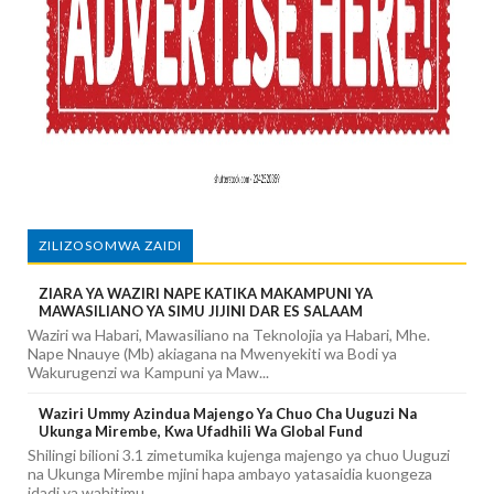
ZILIZOSOMWA ZAIDI
ZIARA YA WAZIRI NAPE KATIKA MAKAMPUNI YA
MAWASILIANO YA SIMU JIJINI DAR ES SALAAM
Waziri wa Habari, Mawasiliano na Teknolojia ya Habari, Mhe.
Nape Nnauye (Mb) akiagana na Mwenyekiti wa Bodi ya
Wakurugenzi wa Kampuni ya Maw...
Waziri Ummy Azindua Majengo Ya Chuo Cha Uuguzi Na
Ukunga Mirembe, Kwa Ufadhili Wa Global Fund
Shilingi bilioni 3.1 zimetumika kujenga majengo ya chuo Uuguzi
na Ukunga Mirembe mjini hapa ambayo yatasaidia kuongeza
idadi ya wahitimu...