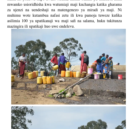
mwamko usioridhisha kwa watumiaji maji kuchangia katika gharama
za ujenzi na uendeshaji na matengenezo ya miradi ya maji.
Ni
muhimu wote kutambua nafasi zetu ili kwa pamoja tuweze kufika
asilimia 100 ya upatikanaji wa maji safi na salama, huku tukitunza
mazingira ili upatikaji huo uwe endelevu.