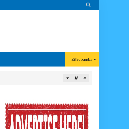

Zilizobamba
KELEZAJI WA MKAKATI ENDELEVU
KULA NCHINI
wi, Mpaka Laana Ya Ardhi Ilipondolewa