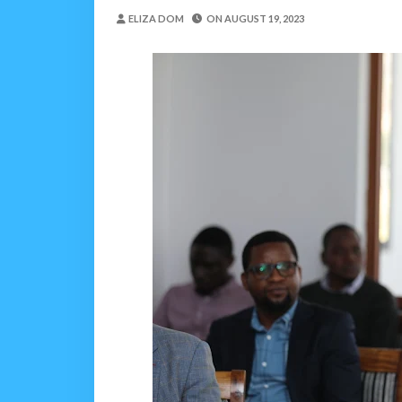
Mume Wangu Alipoteza H
ELIZA DOM
ON
AUGUST 19, 2023
Zawadi
-
Aug 05 2026
Kila Pesa Niliyopata Il
Zawadi
-
Aug 05 2026
WAMILIKI VITUO VYA
OSCAR ASSENGA
-
Aug 05 202
TARURA ARUSHA YAONG
MSUMBA
-
Aug 05 2026
TANZANIA KUNUFAIKA N
OSCAR ASSENGA
-
Aug 05 202
TIRDO YAFICHUA FURS
OSCAR ASSENGA
-
Aug 05 202