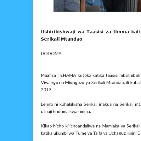
𝗨𝘀𝗵𝗶𝗿𝗶𝗸𝗶𝘀𝗵𝘄𝗮𝗷𝗶 𝘄𝗮 𝗧𝗮𝗮𝘀𝗶𝘀𝗶 𝘇𝗮 𝗨𝗺𝗺𝗮 𝗸𝗮
𝗦𝗲𝗿𝗶𝗸𝗮𝗹𝗶 𝗠𝘁𝗮𝗻𝗱𝗮𝗼
DODOMA.
Maafisa TEHAMA kutoka katika taasisi mbalimbali 
Viwango na Miongozo ya Serikali Mtandao, ili kuha
2019.
Lengo ni kuhakikisha Serikali inakua na Serikali m
utoaji huduma kwa umma.
Kikao hicho kilichoandaliwa na Mamlaka ya Serikal
katika ukumbi wa Tume ya Taifa ya Uchaguzi jijijini