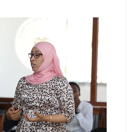
amu Na Mimi Na Kuanza Kutumia Pesa Zote Nje, Mpaka Dawa Ya M
ikuwa Ikipotea Kisiri Bila Kufanya Cha Maana, Mpaka Nilipovunja Mt
 KULEA WATOTO WAHIMIZWA KUWEKEZA KWA WALEZI WENYE TA
6
EZA KASI UJENZI WA BARABARA ZA AFCON
A SH. BILIONI 10 ZA BIASHARA YA KABONI
6
A ZA BIASHARA KUPITIA UCHAKATAJI WA MAZAO
6