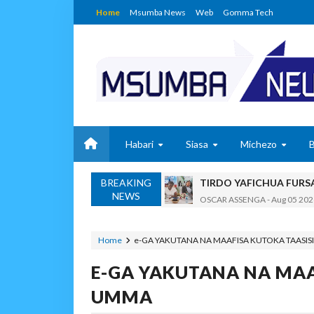
Home
Msumba News
Web
Gomma Tech
Habari
Siasa
Michezo
TIRDO YAFICHUA FURS
OSCAR ASSENGA
-
Aug 05 202
BREAKING
WAKAGUZI WA MAFUTA WAIMAR
NEWS
Alex Sonna
-
Aug 05 2026
BARRICK NORTH MARA 
MSUMBA
-
Aug 05 2026
Home
e-GA YAKUTANA NA MAAFISA KUTOKA TAASIS
WAKULIMA, WAFUGAJI
E-GA YAKUTANA NA MAA
MSUMBA
-
Aug 05 2026
Shamba Langu La Hekari 
UMMA
Zawadi
-
Aug 05 2026