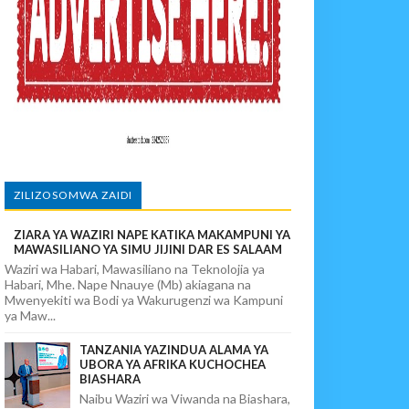
vuto Na Mahaba Iliporudisha Heshima
ego Wa Chuma Ulete
ALUMA
ZILIZOSOMWA ZAIDI
ZIARA YA WAZIRI NAPE KATIKA MAKAMPUNI YA
MAWASILIANO YA SIMU JIJINI DAR ES SALAAM
Waziri wa Habari, Mawasiliano na Teknolojia ya
Habari, Mhe. Nape Nnauye (Mb) akiagana na
Mwenyekiti wa Bodi ya Wakurugenzi wa Kampuni
ya Maw...
TANZANIA YAZINDUA ALAMA YA
UBORA YA AFRIKA KUCHOCHEA
BIASHARA
Naibu Waziri wa Viwanda na Biashara,