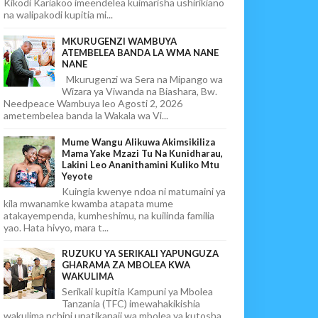
Kikodi Kariakoo imeendelea kuimarisha ushirikiano
na walipakodi kupitia mi...
MKURUGENZI WAMBUYA
ATEMBELEA BANDA LA WMA NANE
NANE
Mkurugenzi wa Sera na Mipango wa
Wizara ya Viwanda na Biashara, Bw.
Needpeace Wambuya leo Agosti 2, 2026
ametembelea banda la Wakala wa Vi...
Mume Wangu Alikuwa Akimsikiliza
Mama Yake Mzazi Tu Na Kunidharau,
Lakini Leo Ananithamini Kuliko Mtu
Yeyote
Kuingia kwenye ndoa ni matumaini ya
kila mwanamke kwamba atapata mume
atakayempenda, kumheshimu, na kuilinda familia
yao. Hata hivyo, mara t...
RUZUKU YA SERIKALI YAPUNGUZA
GHARAMA ZA MBOLEA KWA
WAKULIMA
Serikali kupitia Kampuni ya Mbolea
Tanzania (TFC) imewahakikishia
wakulima nchini upatikanaji wa mbolea ya kutosha