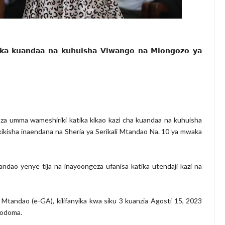
𝗶𝗸𝗮 𝗸𝘂𝗮𝗻𝗱𝗮𝗮 𝗻𝗮 𝗸𝘂𝗵𝘂𝗶𝘀𝗵𝗮 𝗩𝗶𝘄𝗮𝗻𝗴𝗼 𝗻𝗮 𝗠𝗶𝗼𝗻𝗴𝗼𝘇𝗼 𝘆𝗮
za umma wameshiriki katika kikao kazi cha kuandaa na kuhuisha
kikisha inaendana na Sheria ya Serikali Mtandao Na. 10 ya mwaka
tandao yenye tija na inayoongeza ufanisa katika utendaji kazi na
i Mtandao (e-GA), kilifanyika kwa siku 3 kuanzia Agosti 15, 2023
 Dodoma.