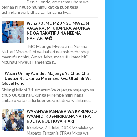
Denis Londo, amesema ubora wa
bidhaa ni nguzo muhimu katika kuongeza
ushindani wa bidhaa za Tanzania kw...
Picha 70 : MC MZUNGU MWEUSI
AAGA RASMI UKAPERA, AFUNGA
NDOA TAKATIFU NA NEEMA
NAFTARI ❤️💍
MC Mzungu Mweusi na Neema
Naftari Mwandishi wa habari na mshereheshaji
maarufu nchini, Amos John, maarufu kama MC
Mzungu Mweusi, ameanza r...
Waziri Ummy Azindua Majengo Ya Chuo Cha
Uuguzi Na Ukunga Mirembe, Kwa Ufadhili Wa
Global Fund
Shilingi bilioni 3.1 zimetumika kujenga majengo ya
chuo Uuguzi na Ukunga Mirembe mjini hapa
ambayo yatasaidia kuongeza idadi ya wahitimu...
WAFANYABIASHARA WA KARIAKOO
WAAHIDI KUSHIRIKIANA NA TRA
KULIPA KODI KWA HIARI
Kariakoo, 31 Julai, 2026 Mamlaka ya
Mapato Tanzania (TRA) Mkoa wa