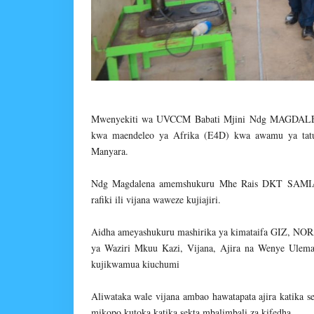
Mwenyekiti wa UVCCM Babati Mjini Ndg MAGDALENA
kwa maendeleo ya Afrika (E4D) kwa awamu ya tatu
Manyara.
Ndg Magdalena amemshukuru Mhe Rais DKT SAMIA 
rafiki ili vijana waweze kujiajiri.
Aidha ameyashukuru mashirika ya kimataifa GIZ, NOR
ya Waziri Mkuu Kazi, Vijana, Ajira na Wenye Ulemav
kujikwamua kiuchumi
Aliwataka wale vijana ambao hawatapata ajira katika s
mikopo kutoka katika sekta mbalimbali za kifedha