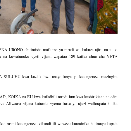
 URONO ahitimisha mafunzo ya mradi wa kukuza ajira na ujuzi
 na kuwatunuku vyeti vijana wapatao 189 katika chuo cha VETA
SULUHU kwa kazi kubwa anayoifanya ya kutengeneza mazingira
AD, KOIKA na EU kwa kufadhili mradi huu kwa kushirikiana na ofisi
u Aliwaasa vijana kutumia vyema fursa ya ujuzi walioupata katika
ekta rasmi kutengeneza vikundi ili waweze kuaminika hatimaye kupata