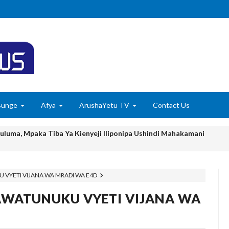
Bunge
Afya
ArushaYetu TV
Contact Us
huluma, Mpaka Tiba Ya Kienyeji Iliponipa Ushindi Mahakamani
EKNOLOJIA YA NYUKLIA KUKUZA KILIMO, MIFUGO NA VIWANDA
 ZA SERIKALI KUHAMASISHA MATUMIZI YA NISHATI SAFI YA KU
 VYETI VIJANA WA MRADI WA E4D
 KUANZISHA KLABU ZA VIPIMO SHULENI
AWATUNUKU VYETI VIJANA WA
imu Ya Uthibitishaji Ubora Wa Bidhaa Nanenane Morogoro
6