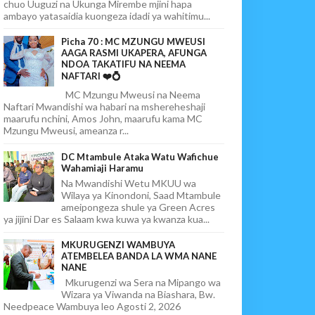
chuo Uuguzi na Ukunga Mirembe mjini hapa
ambayo yatasaidia kuongeza idadi ya wahitimu...
Picha 70 : MC MZUNGU MWEUSI
AAGA RASMI UKAPERA, AFUNGA
NDOA TAKATIFU NA NEEMA
NAFTARI ❤️💍
MC Mzungu Mweusi na Neema
Naftari Mwandishi wa habari na mshereheshaji
maarufu nchini, Amos John, maarufu kama MC
Mzungu Mweusi, ameanza r...
DC Mtambule Ataka Watu Wafichue
Wahamiaji Haramu
Na Mwandishi Wetu MKUU wa
Wilaya ya Kinondoni, Saad Mtambule
ameipongeza shule ya Green Acres
ya jijini Dar es Salaam kwa kuwa ya kwanza kua...
MKURUGENZI WAMBUYA
ATEMBELEA BANDA LA WMA NANE
NANE
Mkurugenzi wa Sera na Mipango wa
Wizara ya Viwanda na Biashara, Bw.
Needpeace Wambuya leo Agosti 2, 2026