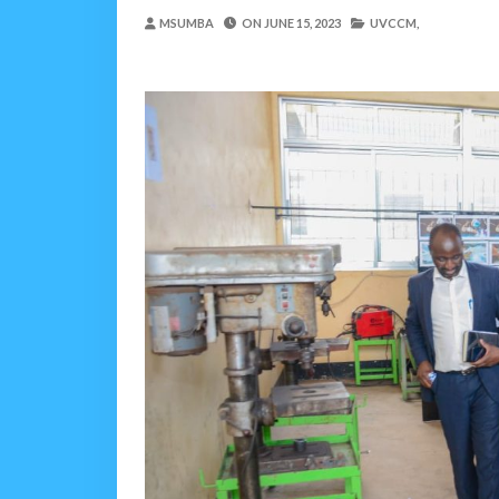
MSUMBA
ON
JUNE 15, 2023
UVCCM,
UVCCM Moshi Vijijini Yai
MSUMBA
-
Aug 08 2026
WRRB YAJA NA UBUNIFU KWENY
Alex Sonna
-
Aug 08 2026
WMA YAPONGEZWA KWA
MSUMBA
-
Aug 08 2026
PROF. SHEMDOE AHAIDI
MSUMBA
-
Aug 08 2026
Niliteswa Na Ndoto Za K
Zawadi
-
Aug 08 2026
Nilinusurika Jela Kwa D
Zawadi
-
Aug 08 2026