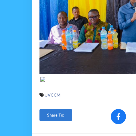
UVCCM
Share To: