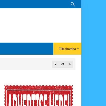

Zilizobamba
PIKIA