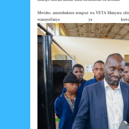
Mwisho, ameushukuru uongozi wa VETA Manyara c
wanayoifanya ya 