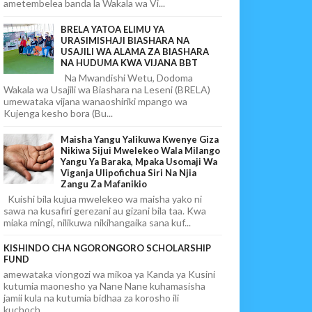
ametembelea banda la Wakala wa Vi...
BRELA YATOA ELIMU YA
URASIMISHAJI BIASHARA NA
USAJILI WA ALAMA ZA BIASHARA
NA HUDUMA KWA VIJANA BBT
Na Mwandishi Wetu, Dodoma
Wakala wa Usajili wa Biashara na Leseni (BRELA)
umewataka vijana wanaoshiriki mpango wa
Kujenga kesho bora (Bu...
Maisha Yangu Yalikuwa Kwenye Giza
Nikiwa Sijui Mwelekeo Wala Milango
Yangu Ya Baraka, Mpaka Usomaji Wa
Viganja Ulipofichua Siri Na Njia
Zangu Za Mafanikio
Kuishi bila kujua mwelekeo wa maisha yako ni
sawa na kusafiri gerezani au gizani bila taa. Kwa
miaka mingi, nilikuwa nikihangaika sana kuf...
KISHINDO CHA NGORONGORO SCHOLARSHIP
FUND
amewataka viongozi wa mikoa ya Kanda ya Kusini
kutumia maonesho ya Nane Nane kuhamasisha
jamii kula na kutumia bidhaa za korosho ili
kuchoch...