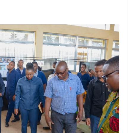
karibisha Jamii Kuadhimisha Siku Ya Vijana Duniani
E ZAO LA PARACHICHI
 KUANZISHA KLABU ZA VIPIMO SHULENI
 TAMISEMI KUTEKELEZA KIKAMILIFU JUKUMU LA USIMAMIZI WA
utisha Usiku, Mpaka Kinga Imara Ilipofagia Majini Yote Nyumbani
huluma, Mpaka Tiba Ya Kienyeji Iliponipa Ushindi Mahakamani