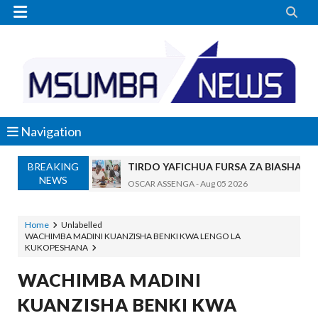


Navigation
TIRDO YAFICHUA FURSA ZA BIASHARA
BREAKING
OSCAR ASSENGA
-
Aug 05 2026
NEWS
WAKAGUZI WA MAFUTA WAIMARISHA UDHIBIT
Alex Sonna
-
Aug 05 2026
Home
Unlabelled
BARRICK NORTH MARA YAZIDI KUBOR
WACHIMBA MADINI KUANZISHA BENKI KWA LENGO LA
MSUMBA
-
Aug 05 2026
KUKOPESHANA
WAKULIMA, WAFUGAJI, WAVUVI WAP
WACHIMBA MADINI
MSUMBA
-
Aug 05 2026
Shamba Langu La Hekari Kumi Lilikuwa H
KUANZISHA BENKI KWA
Zawadi
-
Aug 05 2026