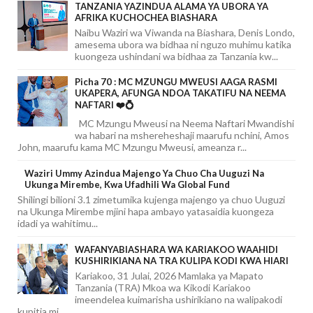
TANZANIA YAZINDUA ALAMA YA UBORA YA
AFRIKA KUCHOCHEA BIASHARA
Naibu Waziri wa Viwanda na Biashara, Denis Londo,
amesema ubora wa bidhaa ni nguzo muhimu katika
kuongeza ushindani wa bidhaa za Tanzania kw...
Picha 70 : MC MZUNGU MWEUSI AAGA RASMI
UKAPERA, AFUNGA NDOA TAKATIFU NA NEEMA
NAFTARI ❤️💍
MC Mzungu Mweusi na Neema Naftari Mwandishi
wa habari na mshereheshaji maarufu nchini, Amos
John, maarufu kama MC Mzungu Mweusi, ameanza r...
Waziri Ummy Azindua Majengo Ya Chuo Cha Uuguzi Na
Ukunga Mirembe, Kwa Ufadhili Wa Global Fund
Shilingi bilioni 3.1 zimetumika kujenga majengo ya chuo Uuguzi
na Ukunga Mirembe mjini hapa ambayo yatasaidia kuongeza
idadi ya wahitimu...
WAFANYABIASHARA WA KARIAKOO WAAHIDI
KUSHIRIKIANA NA TRA KULIPA KODI KWA HIARI
Kariakoo, 31 Julai, 2026 Mamlaka ya Mapato
Tanzania (TRA) Mkoa wa Kikodi Kariakoo
imeendelea kuimarisha ushirikiano na walipakodi
kupitia mi...