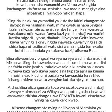
Katika hatua nyingine Bina alitumia nafasi hiyo
kuwahamasisha wananchi wa Mkoa wa Singida
kuchangamkia fursa ya uchimbaji wa madini mengi ya aina
mbalimbali yaliyopo mkoani hapa.
"Singida ina akiba ya madini ya kutosha lakini changamoto
iliyopo ni ya rasilimali watu mimi kwetu ni hapa Singida
lazima niwaambie acheni uzembe fanyeni kazi wenzetu
wasukuma ndio wanaofanya kazi ya uchimbaji wa madini
katika migodi iliyopo, dhahabu iliyoyopo Geita inaweza
kuwa ni nyingi lakini Singida inaweza kuwa nyingi zaidi
shida hapa ni rasilimali watu sisi wanaSingida tumekalia
kubishana badala ya kufanya kazi," alisema Bina.
Bina aliwaomba viongozi wa vyama vya wachimba madimi
Mkoa wa Singida kuwaeleza wananchi umuhimu wa madini
na faida zake jambo litakalowasaidia kuamka na kuanza
kufanya kazi hiyo ikiwa pamoja na kupata ajira na kuinua
maisha yao kiuchumi badala ya kuwaachia fursa hiyo
ichangamkiwe na watu wengine kutoka nje ya mkoa huo.
Aidha, Bina alizungumzia tozo wanazotozwa wachimbaji
kwenye Halmshauri za Wilaya wanapotunga sheria wawe
wanawashirikisha viongozi wa FEMATA kwani zimekuwa
nyingi na kuwa kero kwao.
Alisema changamoto nyingine iliyopo ni Mamlaka ya
Mapato Tanzania (TRA) kuja na mfumo wa kuwatoza kodi