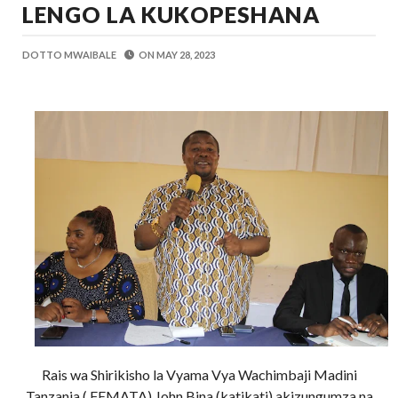
LENGO LA KUKOPESHANA
Mume Wangu Alipoteza Hamu Na Mimi Na
Zawadi
-
Aug 05 2026
DOTTO MWAIBALE
ON
MAY 28, 2023
Kila Pesa Niliyopata Ilikuwa Ikipotea K
Zawadi
-
Aug 05 2026
WAMILIKI VITUO VYA KULEA WATOT
OSCAR ASSENGA
-
Aug 05 2026
TARURA ARUSHA YAONGEZA KASI UJE
MSUMBA
-
Aug 05 2026
TANZANIA KUNUFAIKA NA SH. BILIONI 
OSCAR ASSENGA
-
Aug 05 2026
TIRDO YAFICHUA FURSA ZA BIASHARA
OSCAR ASSENGA
-
Aug 05 2026
Rais wa Shirikisho la Vyama Vya Wachimbaji Madini
Tanzania ( FEMATA) John Bina (katikati) akizungumza na