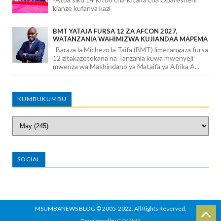
kianze kufanya kazi
BMT YATAJA FURSA 12 ZA AFCON 2027,
WATANZANIA WAHIMIZWA KUJIANDAA MAPEMA
Baraza la Michezo la Taifa (BMT) limetangaza fursa
12 zitakazotokana na Tanzania kuwa mwenyeji
mwenza wa Mashindano ya Mataifa ya Afrika A...
KUMBUKUMBU
SOCIAL
MSUMBANEWS BLOG
© 2005-2022. All Rights Reserved.
Developed by
GOMMA