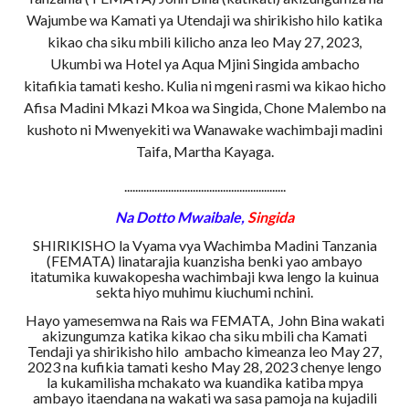
Wajumbe wa Kamati ya Utendaji wa shirikisho hilo katika
kikao cha siku mbili kilicho anza leo May 27, 2023,
Ukumbi wa Hotel ya Aqua Mjini Singida ambacho
kitafikia tamati kesho. Kulia ni mgeni rasmi wa kikao hicho
Afisa Madini Mkazi Mkoa wa Singida, Chone Malembo na
kushoto ni Mwenyekiti wa Wanawake wachimbaji madini
Taifa, Martha Kayaga.
...........................................................
Na Dotto Mwaibale,
Singida
SHIRIKISHO la Vyama vya Wachimba Madini Tanzania
(FEMATA) linatarajia kuanzisha benki yao ambayo
itatumika kuwakopesha wachimbaji kwa lengo la kuinua
sekta hiyo muhimu kiuchumi nchini.
Hayo yamesemwa na Rais wa FEMATA, John Bina wakati
akizungumza katika kikao cha siku mbili cha Kamati
Tendaji ya shirikisho hilo ambacho kimeanza leo May 27,
2023 na kufikia tamati kesho May 28, 2023 chenye lengo
la kukamilisha mchakato wa kuandika katiba mpya
ambayo itaendana na wakati wa sasa pamoja na kujadili