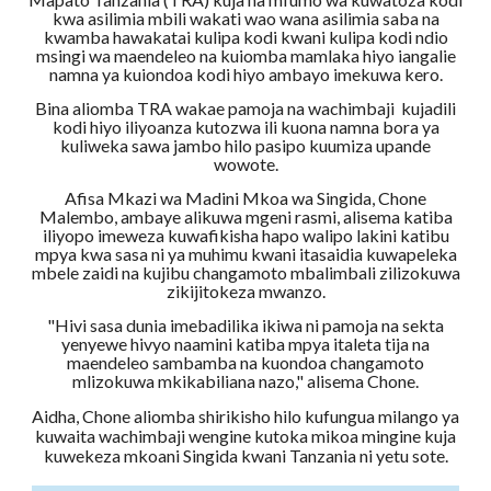
kwa asilimia mbili wakati wao wana asilimia saba na
kwamba hawakatai kulipa kodi kwani kulipa kodi ndio
msingi wa maendeleo na kuiomba mamlaka hiyo iangalie
namna ya kuiondoa kodi hiyo ambayo imekuwa kero.
Bina aliomba TRA wakae pamoja na wachimbaji kujadili
kodi hiyo iliyoanza kutozwa ili kuona namna bora ya
kuliweka sawa jambo hilo pasipo kuumiza upande
wowote.
Afisa Mkazi wa Madini Mkoa wa Singida, Chone
Malembo, ambaye alikuwa mgeni rasmi, alisema katiba
iliyopo imeweza kuwafikisha hapo walipo lakini katibu
mpya kwa sasa ni ya muhimu kwani itasaidia kuwapeleka
mbele zaidi na kujibu changamoto mbalimbali zilizokuwa
zikijitokeza mwanzo.
"Hivi sasa dunia imebadilika ikiwa ni pamoja na sekta
yenyewe hivyo naamini katiba mpya italeta tija na
maendeleo sambamba na kuondoa changamoto
mlizokuwa mkikabiliana nazo," alisema Chone.
Aidha, Chone aliomba shirikisho hilo kufungua milango ya
kuwaita wachimbaji wengine kutoka mikoa mingine kuja
kuwekeza mkoani Singida kwani Tanzania ni yetu sote.