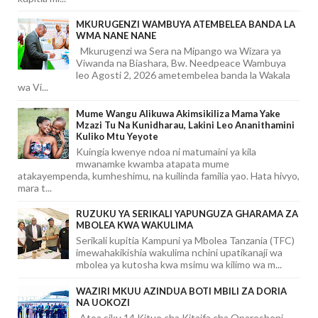
MKURUGENZI WAMBUYA ATEMBELEA BANDA LA
WMA NANE NANE
Mkurugenzi wa Sera na Mipango wa Wizara ya
Viwanda na Biashara, Bw. Needpeace Wambuya
leo Agosti 2, 2026 ametembelea banda la Wakala
wa Vi...
Mume Wangu Alikuwa Akimsikiliza Mama Yake
Mzazi Tu Na Kunidharau, Lakini Leo Ananithamini
Kuliko Mtu Yeyote
Kuingia kwenye ndoa ni matumaini ya kila
mwanamke kwamba atapata mume
atakayempenda, kumheshimu, na kuilinda familia yao. Hata hivyo,
mara t...
RUZUKU YA SERIKALI YAPUNGUZA GHARAMA ZA
MBOLEA KWA WAKULIMA
Serikali kupitia Kampuni ya Mbolea Tanzania (TFC)
imewahakikishia wakulima nchini upatikanaji wa
mbolea ya kutosha kwa msimu wa kilimo wa m...
WAZIRI MKUU AZINDUA BOTI MBILI ZA DORIA
NA UOKOZI
-Atoa siku 14 Kituo cha Kitaifa cha Oparesheni