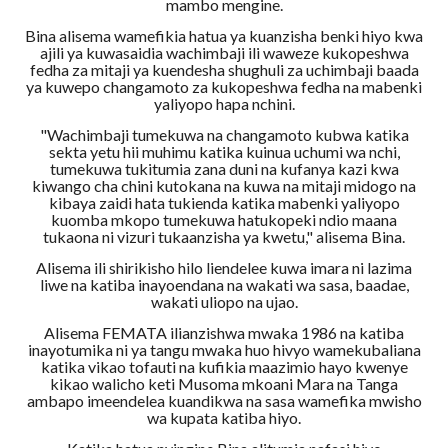
mambo mengine.
Bina alisema wamefikia hatua ya kuanzisha benki hiyo kwa
ajili ya kuwasaidia wachimbaji ili waweze kukopeshwa
fedha za mitaji ya kuendesha shughuli za uchimbaji baada
ya kuwepo changamoto za kukopeshwa fedha na mabenki
yaliyopo hapa nchini.
"Wachimbaji tumekuwa na changamoto kubwa katika
sekta yetu hii muhimu katika kuinua uchumi wa nchi,
tumekuwa tukitumia zana duni na kufanya kazi kwa
kiwango cha chini kutokana na kuwa na mitaji midogo na
kibaya zaidi hata tukienda katika mabenki yaliyopo
kuomba mkopo tumekuwa hatukopeki ndio maana
tukaona ni vizuri tukaanzisha ya kwetu," alisema Bina.
Alisema ili shirikisho hilo liendelee kuwa imara ni lazima
liwe na katiba inayoendana na wakati wa sasa, baadae,
wakati uliopo na ujao.
Alisema FEMATA ilianzishwa mwaka 1986 na katiba
inayotumika ni ya tangu mwaka huo hivyo wamekubaliana
katika vikao tofauti na kufikia maazimio hayo kwenye
kikao walicho keti Musoma mkoani Mara na Tanga
ambapo imeendelea kuandikwa na sasa wamefika mwisho
wa kupata katiba hiyo.