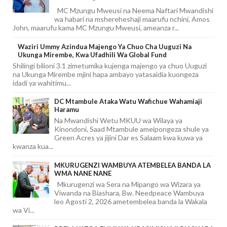
MC Mzungu Mweusi na Neema Naftari Mwandishi
wa habari na mshereheshaji maarufu nchini, Amos
John, maarufu kama MC Mzungu Mweusi, ameanza r...
Waziri Ummy Azindua Majengo Ya Chuo Cha Uuguzi Na
Ukunga Mirembe, Kwa Ufadhili Wa Global Fund
Shilingi bilioni 3.1 zimetumika kujenga majengo ya chuo Uuguzi
na Ukunga Mirembe mjini hapa ambayo yatasaidia kuongeza
idadi ya wahitimu...
DC Mtambule Ataka Watu Wafichue Wahamiaji
Haramu
Na Mwandishi Wetu MKUU wa Wilaya ya
Kinondoni, Saad Mtambule ameipongeza shule ya
Green Acres ya jijini Dar es Salaam kwa kuwa ya
kwanza kua...
MKURUGENZI WAMBUYA ATEMBELEA BANDA LA
WMA NANE NANE
Mkurugenzi wa Sera na Mipango wa Wizara ya
Viwanda na Biashara, Bw. Needpeace Wambuya
leo Agosti 2, 2026 ametembelea banda la Wakala
wa Vi...