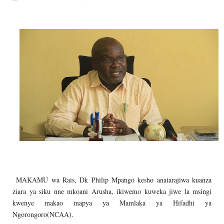
Alex Sonna
-
Aug 07 2026
BOT YAZINDUA KIELELEZO CHA FAIDA
OSCAR ASSENGA
-
Aug 07 2026
TBS YASISITIZA UBORA WA BIDHAA KUWA CHA
Alex Sonna
-
Aug 07 2026
WAZIRI NANAUKA AIPONGEZA TARUR
Unknown
-
Aug 07 2026
WACHIMBAJI WADOGO NAMUNGO WAO
OSCAR ASSENGA
-
Aug 07 2026
PROF. SHEMDOE AHAIDI TAMISEMI KU
MSUMBA
-
Aug 08 2026
MAKAMU wa Rais, Dk Philip Mpango kesho anatarajiwa kuanza
ziara ya siku nne mkoani Arusha, ikiwemo kuweka jiwe la msingi
kwenye makao mapya ya Mamlaka ya Hifadhi ya
Ngorongoro(NCAA).