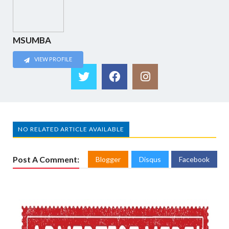
MSUMBA
VIEW PROFILE
NO RELATED ARTICLE AVAILABLE
Post A Comment:
Blogger
Disqus
Facebook