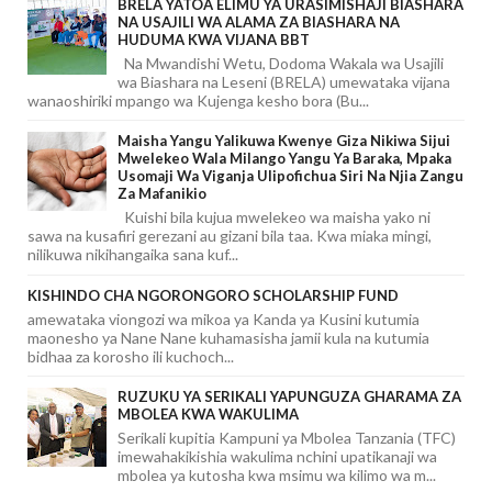
BRELA YATOA ELIMU YA URASIMISHAJI BIASHARA
NA USAJILI WA ALAMA ZA BIASHARA NA
HUDUMA KWA VIJANA BBT
Na Mwandishi Wetu, Dodoma Wakala wa Usajili
wa Biashara na Leseni (BRELA) umewataka vijana
wanaoshiriki mpango wa Kujenga kesho bora (Bu...
Maisha Yangu Yalikuwa Kwenye Giza Nikiwa Sijui
Mwelekeo Wala Milango Yangu Ya Baraka, Mpaka
Usomaji Wa Viganja Ulipofichua Siri Na Njia Zangu
Za Mafanikio
Kuishi bila kujua mwelekeo wa maisha yako ni
sawa na kusafiri gerezani au gizani bila taa. Kwa miaka mingi,
nilikuwa nikihangaika sana kuf...
KISHINDO CHA NGORONGORO SCHOLARSHIP FUND
amewataka viongozi wa mikoa ya Kanda ya Kusini kutumia
maonesho ya Nane Nane kuhamasisha jamii kula na kutumia
bidhaa za korosho ili kuchoch...
RUZUKU YA SERIKALI YAPUNGUZA GHARAMA ZA
MBOLEA KWA WAKULIMA
Serikali kupitia Kampuni ya Mbolea Tanzania (TFC)
imewahakikishia wakulima nchini upatikanaji wa
mbolea ya kutosha kwa msimu wa kilimo wa m...