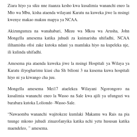
Ziara hiyo ya siku nne itaanza kesho kwa kusalimia wananchi eneo la
Mto wa Mbu, kisha ataenda wilayani Karatu na kuweka jiwe la msingi
kwenye makao makuu mapya ya NCAA.
Akizungumza na wanahabari, Mkuu wa Mkoa wa Arusha, John
Mongella amesema katika juhudi za kuimarisha uhifadhi, NCAA
ilihamisha ofisi zake kutoka ndani ya mamlaka hiyo na kupeleka nje,
ili kulinda uhifadhi.
Amesema pia ataenda kuweka jiwe la msingi Hospitali ya Wilaya ya
Karatu iliyogharimu kiasi cha Sh bilioni 3 na kusema kuwa hospitali
hiyo ni ya kiwango cha juu.
Mongella amesema Mei17 ataelekea Wilayani Ngorongoro na
kusalimia wananchi eneo la Wasso na Sale kwa ajili ya ufunguzi wa
barabara kutoka Loliondo -Wasso-Sale.
“Nawaomba wananchi wajitokeze kumlaki Makamu wa Rais na pia
tuunge mkono juhudi zinazofanyika katika nchi yetu hususan katika
maendeleo, ” amesema.