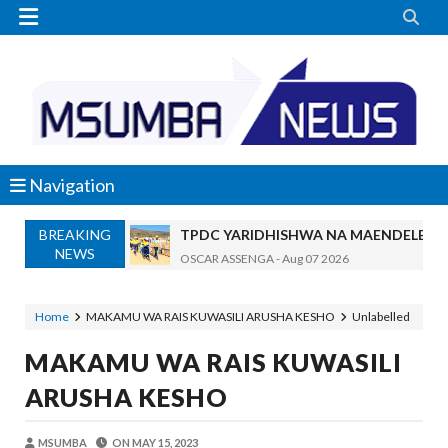


Navigation
BREAKING
TPDC YARIDHISHWA NA MAENDELEO Y
NEWS
OSCAR ASSENGA
-
Aug 07 2026
MKAKATI WA SERIKALI KUONGEZA THAMANI 
Alex Sonna
-
Aug 07 2026
Home
MAKAMU WA RAIS KUWASILI ARUSHA KESHO
Unlabelled
MRADI WA KITUO CHA KUONGEZA MSUK
MAKAMU WA RAIS KUWASILI
MSUMBA
-
Aug 07 2026
NHIF: BIMA YA AFYA NI MSINGI WA MAISHA YA
ARUSHA KESHO
Alex Sonna
-
Aug 07 2026
LONDO AITAKA FCC KUWAFIKIA WANANCHI W
MSUMBA
ON
MAY 15, 2023