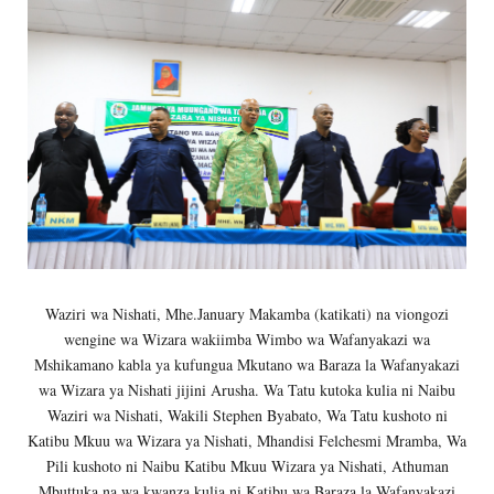
Waziri wa Nishati, Mhe.January Makamba (katikati) na viongozi
wengine wa Wizara wakiimba Wimbo wa Wafanyakazi wa
Mshikamano kabla ya kufungua Mkutano wa Baraza la Wafanyakazi
wa Wizara ya Nishati jijini Arusha. Wa Tatu kutoka kulia ni Naibu
Waziri wa Nishati, Wakili Stephen Byabato, Wa Tatu kushoto ni
Katibu Mkuu wa Wizara ya Nishati, Mhandisi Felchesmi Mramba, Wa
Pili kushoto ni Naibu Katibu Mkuu Wizara ya Nishati, Athuman
Mbuttuka na wa kwanza kulia ni Katibu wa Baraza la Wafanyakazi