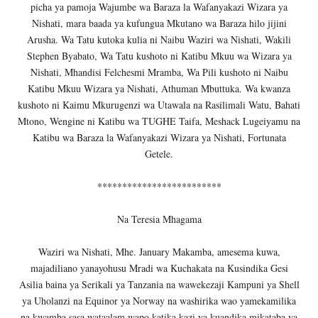
picha ya pamoja Wajumbe wa Baraza la Wafanyakazi Wizara ya
Nishati, mara baada ya kufungua Mkutano wa Baraza hilo jijini
Arusha. Wa Tatu kutoka kulia ni Naibu Waziri wa Nishati, Wakili
Stephen Byabato, Wa Tatu kushoto ni Katibu Mkuu wa Wizara ya
Nishati, Mhandisi Felchesmi Mramba, Wa Pili kushoto ni Naibu
Katibu Mkuu Wizara ya Nishati, Athuman Mbuttuka. Wa kwanza
kushoto ni Kaimu Mkurugenzi wa Utawala na Rasilimali Watu, Bahati
Mtono, Wengine ni Katibu wa TUGHE Taifa, Meshack Lugeiyamu na
Katibu wa Baraza la Wafanyakazi Wizara ya Nishati, Fortunata
Getele.
*************************
Na Teresia Mhagama
Waziri wa Nishati, Mhe. January Makamba, amesema kuwa,
majadiliano yanayohusu Mradi wa Kuchakata na Kusindika Gesi
Asilia baina ya Serikali ya Tanzania na wawekezaji Kampuni ya Shell
ya Uholanzi na Equinor ya Norway na washirika wao yamekamilika
na kwamba sasa wataalam wapo katika kazi ya kuandika mikataba ya