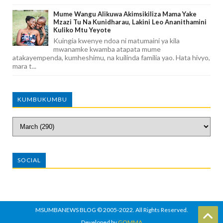
Mume Wangu Alikuwa Akimsikiliza Mama Yake
Mzazi Tu Na Kunidharau, Lakini Leo Ananithamini
Kuliko Mtu Yeyote
Kuingia kwenye ndoa ni matumaini ya kila
mwanamke kwamba atapata mume
atakayempenda, kumheshimu, na kuilinda familia yao. Hata hivyo,
mara t...
KUMBUKUMBU
SOCIAL
MSUMBANEWS BLOG
© 2005-2022. All Rights Reserved.
Developed by
GOMMA