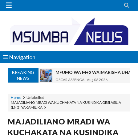


Navigation
BREAKING
MFUMO WA M+2 WAIMARISHA UHAKIK
NEWS
OSCAR ASSENGA
-
Aug 06 2026
DKT. SIMBEYE AWATAKA WAKUU WA VYUO KUZ
Alex Sonna
-
Aug 06 2026
Home
Unlabelled
MAJADILIANO MRADI WA KUCHAKATA NA KUSINDIKA GESI ASILIA
SERIKALI YASISITIZA USHINDANI WA HAKI K
(LNG) YAKAMILIKA
Alex Sonna
-
Aug 06 2026
SERIKALI INATAMBUA MCHANGO WA W
MAJADILIANO MRADI WA
OSCAR ASSENGA
-
Aug 06 2026
KUCHAKATA NA KUSINDIKA
RAIS SAMIA, MUSEVEN WASHUHUDIA M