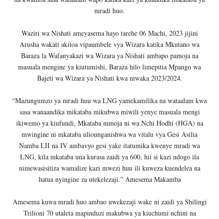
mradi huo.
Waziri wa Nishati ameyasema hayo tarehe 06 Machi, 2023 jijini
Arusha wakati akitoa vipaumbele vya Wizara katika Mkutano wa
Baraza la Wafanyakazi wa Wizara ya Nishati ambapo pamoja na
masuala mengine ya kiutumishi, Baraza hilo limepitia Mpango wa
Bajeti wa Wizara ya Nishati kwa mwaka 2023/2024.
“Mazungumzo ya mradi huu wa LNG yamekamilika na wataalam kwa
sasa wanaandika mikataba mikubwa miwili yenye masuala mengi
ikiwemo ya kiufundi, Mkataba mmoja ni wa Nchi Hodhi (HGA) na
mwingine ni mkataba uliounganishwa wa vitalu vya Gesi Asilia
Namba I,II na IV ambavyo gesi yake itatumika kwenye mradi wa
LNG, kila mkataba una kurasa zaidi ya 600, hii si kazi ndogo ila
nimewasisitiza wamalize kazi mwezi huu ili kuweza kuendelea na
hatua nyingine za utekelezaji.” Amesema Makamba
Amesema kuwa mradi huo ambao uwekezaji wake ni zaidi ya Shilingi
Trilioni 70 utaleta mapinduzi makubwa ya kiuchumi nchini na