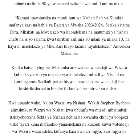
ambayo asilimia 98 ya wananchi wake hawatumii kuni na mkaa .
“Kamati inayohusika na mradi huu wa Nishati Safi ya Kupikia
inafanya kazi na kabla ya Bajeti ya Mwaka 2023/2024, Serikali itatoa
Dira, Mkakati na Mwelekeo wa kuondokana na matumizi ya nishati
chafu na isiyo salama kwa takriban asilimia 80 ndani ya miaka 10, na
haya ni maelekezo ya Mhe,Rais hivyo lazima tuyatekeleze.” Ameeleza
Makamba
Katika hatua nyingine, Makamba amewataka watendaji wa Wizara
kubuni vyanzo vya mapato vya kutekeleza miradi ya Nishati na
kutoitegemea Serikali pekee hivyo amewaelekeza watendaji hao
kushirikisha sekta binafsi ili kutekeleza miradi ya nishati.
Kwa upande wake, Naibu Waziri wa Nishati, Wakili Stephen Byabato
alimshukuru Waziri wa Nishati kwa ubunifu wa miradi mbalimbali
itakayoboresha Sekta ya Nishati nchini na kwamba chini ya uongozi
wake tayari kuna mafanikio yanaonekana na kuahidi kuwa watendaji
wa Wizara wataendelea kufanya kazi kwa ari mpya, kasi mpya na