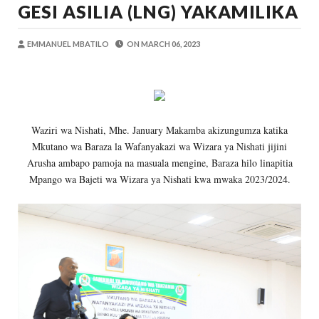
GESI ASILIA (LNG) YAKAMILIKA
OSCAR ASSENGA
-
Aug 06 2026
BRELA YATOA ELIMU YA URASIMISHAJI BIASH
Alex Sonna
-
Aug 06 2026
EMMANUEL MBATILO
ON
MARCH 06, 2023
DC Mtambule Ataka Watu Wafichue Wa
OSCAR ASSENGA
-
Aug 06 2026
Maisha Yangu Yalikuwa Kwenye Giza Niki
Zawadi
-
Aug 06 2026
Waziri wa Nishati, Mhe. January Makamba akizungumza katika
MWANRI APOKELEWA MAKAO MAKUU
Mkutano wa Baraza la Wafanyakazi wa Wizara ya Nishati jijini
OSCAR ASSENGA
-
Aug 06 2026
Arusha ambapo pamoja na masuala mengine, Baraza hilo linapitia
PINDA APONGEZA TVLA KWA KUJENG
Mpango wa Bajeti wa Wizara ya Nishati kwa mwaka 2023/2024.
OSCAR ASSENGA
-
Aug 06 2026