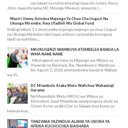
wa habari na mshereheshaji maarufu nchini, Amos
John, maarufu kama MC Mzungu Mweusi, ameanza r...
Waziri Ummy Azindua Majengo Ya Chuo Cha Uuguzi Na
Ukunga Mirembe, Kwa Ufadhili Wa Global Fund
Shilingi bilioni 3.1 zimetumika kujenga majengo ya chuo Uuguzi
na Ukunga Mirembe mjini hapa ambayo yatasaidia kuongeza
idadi ya wahitimu...
MKURUGENZI WAMBUYA ATEMBELEA BANDA LA
WMA NANE NANE
Mkurugenzi wa Sera na Mipango wa Wizara ya
Viwanda na Biashara, Bw. Needpeace Wambuya
leo Agosti 2, 2026 ametembelea banda la Wakala
wa Vi...
DC Mtambule Ataka Watu Wafichue Wahamiaji
Haramu
Na Mwandishi Wetu MKUU wa Wilaya ya
Kinondoni, Saad Mtambule ameipongeza shule ya
Green Acres ya jijini Dar es Salaam kwa kuwa ya
kwanza kua...
TANZANIA YAZINDUA ALAMA YA UBORA YA
AFRIKA KUCHOCHEA BIASHARA