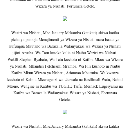
Wizara ya Nishati, Fortunata Getele.
Waziri wa Nishati, Mhe.January Makamba (katikati) akiwa katika
picha ya pamoja Menejimenti ya Wizara ya Nishati mara baada ya
kufungua Mkutano wa Baraza la Wafanyakazi wa Wizara ya Nishati
jijini Arusha. Wa Tatu kutoka kulia ni Naibu Waziri wa Nishati,
Wakili Stephen Byabato, Wa Tatu kushoto ni Katibu Mkuu wa Wizara
ya Nishati, Mhandisi Felchesmi Mramba, Wa Pili kushoto ni Naibu
Katibu Mkuu Wizara ya Nishati, Athuman Mbuttuka. Wa kwanza
kushoto ni Kaimu Mkurugenzi wa Utawala na Rasilimali Watu, Bahati
Mtono, Wengine ni Katibu wa TUGHE Taifa, Meshack Lugeiyamu na
Katibu wa Baraza la Wafanyakazi Wizara ya Nishati, Fortunata
Getele.
Waziri wa Nishati, Mhe.January Makamba (katikati) akiwa katika