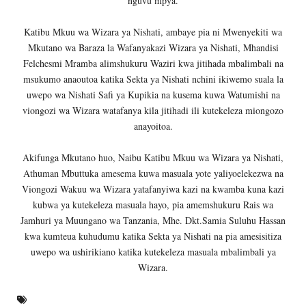
nguvu mpya.
Katibu Mkuu wa Wizara ya Nishati, ambaye pia ni Mwenyekiti wa
Mkutano wa Baraza la Wafanyakazi Wizara ya Nishati, Mhandisi
Felchesmi Mramba alimshukuru Waziri kwa jitihada mbalimbali na
msukumo anaoutoa katika Sekta ya Nishati nchini ikiwemo suala la
uwepo wa Nishati Safi ya Kupikia na kusema kuwa Watumishi na
viongozi wa Wizara watafanya kila jitihadi ili kutekeleza miongozo
anayoitoa.
Akifunga Mkutano huo, Naibu Katibu Mkuu wa Wizara ya Nishati,
Athuman Mbuttuka amesema kuwa masuala yote yaliyoelekezwa na
Viongozi Wakuu wa Wizara yatafanyiwa kazi na kwamba kuna kazi
kubwa ya kutekeleza masuala hayo, pia amemshukuru Rais wa
Jamhuri ya Muungano wa Tanzania, Mhe. Dkt.Samia Suluhu Hassan
kwa kumteua kuhudumu katika Sekta ya Nishati na pia amesisitiza
uwepo wa ushirikiano katika kutekeleza masuala mbalimbali ya
Wizara.