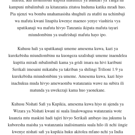
kampuni mbalimbali za kitanzania zitatoa huduma katika mradi huo.
Pia ujenzi wa bomba unahamasisha shughuli za utafiti na uchimbaji
wa mafuta kwani linapita kwenye maeneo yenye viashiria vya
upatikanaji wa mafuta hivyo Tanzania ikipata mafuta tayari
miundombinu ya usafirishaji mafuta hayo ipo.
Kuhusu hali ya upatikanaji umeme amesema kuwa, kazi ya
kurekebisha miundiombinu na kuongeza uzalishaji umeme inaendelea
kupitia miradi mbalimbali kama ya gridi imara na hivi karibuni
Serikali imesaini mikataba ya takriban ya shilingi Trilioni 1.9 ya
kurekebisha miundombinu ya umeme. Amesema kuwa, kazi hiyo
inachukua muda hivyo amewaomba watanzania wawe na subira ili
matunda ya uwekezaji kama huo yaonekane.
Kuhusu Nishati Safi ya Kupikia, amesema kuwa hiyo ni ajenda ya
Wizara ya Nishati kwani ni suala linalowagusa watanzania wote
kuanzia mtu maskini hadi tajiri hivyo Serikali ambayo ina jukumu la
kuboresha maisha ya watanzania inalisimamia suala hilo ili nchi iingie
kwenye nishati safi ya kupikia huku akitolea mfano nchi ya India