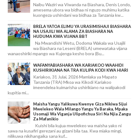
Naibu Waziri wa Viwanda na Biashara, Denis Londo,
amesema ubora wa bidhaa ni nguzo muhimu katika
kuongeza ushindani wa bidhaa za Tanzania kw...
BRELA YATOA ELIMU YA URASIMISHAJI BIASHARA
NA USAJILI WA ALAMA ZA BIASHARA NA
HUDUMA KWA VIJANA BBT
Na Mwandishi Wetu, Dodoma Wakala wa Usajili
wa Biashara na Leseni (BRELA) umewataka vijana
wanaoshiriki mpango wa Kujenga kesho bora (Bu...
WAFANYABIASHARA WA KARIAKOO WAAHIDI
KUSHIRIKIANA NA TRA KULIPA KODI KWA HIARI
Kariakoo, 31 Julai, 2026 Mamlaka ya Mapato
Tanzania (TRA) Mkoa wa Kikodi Kariakoo
imeendelea kuimarisha ushirikiano na walipakodi
kupitia mi...
Maisha Yangu Yalikuwa Kwenye Giza Nikiwa Sijui
Mwelekeo Wala Milango Yangu Ya Baraka, Mpaka
Usomaji Wa Viganja Ulipofichua Siri Na Njia Zangu
Za Mafanikio
Kuishi bila kujua mwelekeo wa maisha yako ni
sawa na kusafiri gerezani au gizani bila taa. Kwa miaka mingi,
nilikuwa nikihangaika sana kuf...