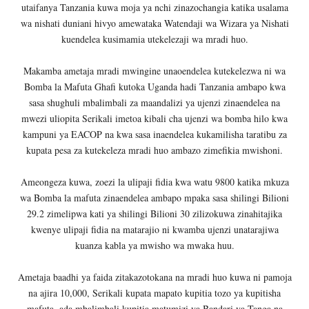
utaifanya Tanzania kuwa moja ya nchi zinazochangia katika usalama
wa nishati duniani hivyo amewataka Watendaji wa Wizara ya Nishati
kuendelea kusimamia utekelezaji wa mradi huo.
Makamba ametaja mradi mwingine unaoendelea kutekelezwa ni wa
Bomba la Mafuta Ghafi kutoka Uganda hadi Tanzania ambapo kwa
sasa shughuli mbalimbali za maandalizi ya ujenzi zinaendelea na
mwezi uliopita Serikali imetoa kibali cha ujenzi wa bomba hilo kwa
kampuni ya EACOP na kwa sasa inaendelea kukamilisha taratibu za
kupata pesa za kutekeleza mradi huo ambazo zimefikia mwishoni.
Ameongeza kuwa, zoezi la ulipaji fidia kwa watu 9800 katika mkuza
wa Bomba la mafuta zinaendelea ambapo mpaka sasa shilingi Bilioni
29.2 zimelipwa kati ya shilingi Bilioni 30 zilizokuwa zinahitajika
kwenye ulipaji fidia na matarajio ni kwamba ujenzi unatarajiwa
kuanza kabla ya mwisho wa mwaka huu.
Ametaja baadhi ya faida zitakazotokana na mradi huo kuwa ni pamoja
na ajira 10,000, Serikali kupata mapato kupitia tozo ya kupitisha
mafuta, ada mbalimbali kupitia matumizi ya Bandari ya Tanga na