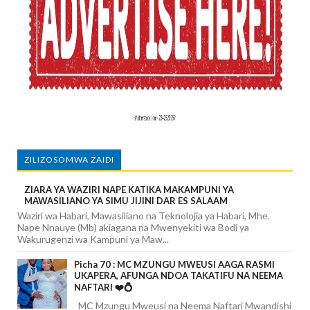
ZILIZOSOMWA ZAIDI
ZIARA YA WAZIRI NAPE KATIKA MAKAMPUNI YA
MAWASILIANO YA SIMU JIJINI DAR ES SALAAM
Waziri wa Habari, Mawasiliano na Teknolojia ya Habari, Mhe.
Nape Nnauye (Mb) akiagana na Mwenyekiti wa Bodi ya
Wakurugenzi wa Kampuni ya Maw...
Picha 70 : MC MZUNGU MWEUSI AAGA RASMI
UKAPERA, AFUNGA NDOA TAKATIFU NA NEEMA
NAFTARI ❤️💍
MC Mzungu Mweusi na Neema Naftari Mwandishi