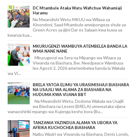
DC Mtambule Ataka Watu Wafichue Wahamiaji
Haramu
Na Mwandishi Wetu MKUU wa Wilaya ya
Kinondoni, Saad Mtambule ameipongeza shule ya
Green Acres ya jijini Dar es Salaam kwa kuwa ya
kwanza kua...
MKURUGENZI WAMBUYA ATEMBELEA BANDA LA
WMA NANE NANE
Mkurugenzi wa Sera na Mipango wa Wizara ya
Viwanda na Biashara, Bw. Needpeace Wambuya
leo Agosti 2, 2026 ametembelea banda la Wakala
wa Vi...
BRELA YATOA ELIMU YA URASIMISHAJI BIASHARA
NA USAJILI WA ALAMA ZA BIASHARA NA
HUDUMA KWA VIJANA BBT
Na Mwandishi Wetu, Dodoma Wakala wa Usajili
wa Biashara na Leseni (BRELA) umewataka vijana
wanaoshiriki mpango wa Kujenga kesho bora (Bu...
TANZANIA YAZINDUA ALAMA YA UBORA YA
AFRIKA KUCHOCHEA BIASHARA
Naibu Waziri wa Viwanda na Biashara, Denis Londo,