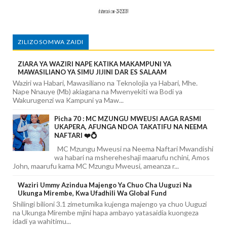
ZILIZOSOMWA ZAIDI
ZIARA YA WAZIRI NAPE KATIKA MAKAMPUNI YA
MAWASILIANO YA SIMU JIJINI DAR ES SALAAM
Waziri wa Habari, Mawasiliano na Teknolojia ya Habari, Mhe.
Nape Nnauye (Mb) akiagana na Mwenyekiti wa Bodi ya
Wakurugenzi wa Kampuni ya Maw...
Picha 70 : MC MZUNGU MWEUSI AAGA RASMI
UKAPERA, AFUNGA NDOA TAKATIFU NA NEEMA
NAFTARI ❤️💍
MC Mzungu Mweusi na Neema Naftari Mwandishi
wa habari na mshereheshaji maarufu nchini, Amos
John, maarufu kama MC Mzungu Mweusi, ameanza r...
Waziri Ummy Azindua Majengo Ya Chuo Cha Uuguzi Na
Ukunga Mirembe, Kwa Ufadhili Wa Global Fund
Shilingi bilioni 3.1 zimetumika kujenga majengo ya chuo Uuguzi
na Ukunga Mirembe mjini hapa ambayo yatasaidia kuongeza
idadi ya wahitimu...