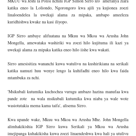
MKUU wa Jeshi la Polisi nchini IGP Simon Sirro leo amefanya ziara
katika eneo la Loliondo, Ngorongoro kwa ajili ya kujionea zoezi
linaloendelea la uwekaji alama za mipaka, ambapo ameeleza
kuridhishwa kwake na kasi iliyopo.
IGP Sirro ambaye alifuatana na Mkuu wa Mkoa wa Arusha John
Mongella, amewataka washiriki wa zoezi hilo kujituma ili kazi ya
uwekaji alama za mipaka katika eneo hilo iishe kwa wakati.
Sirro amesisitiza wananchi kuwa watulivu na kushirikiana na serikali
katika uamuzi huu wenye lengo la kuhifadhi eneo hilo kwa faida
mtambuka za nchi.
'Msikubali kutumika kuchochea vurugu ambazo hazina manufaa kwa
pande zote na wala msikubali kutumika kwa niaba ya wale wote
wasiotutakia mema kama taifa', alisema Sirro.
Kwa upande wake, Mkuu wa Mkoa wa Arusha Mhe. John Mongella
alimhakikishia IGP Sirro kuwa Serikali ya Mkoa wa Arusha
imejipanga kuhakikisha kuwa zoezi linaendeshwa kwa hali ya utulivu