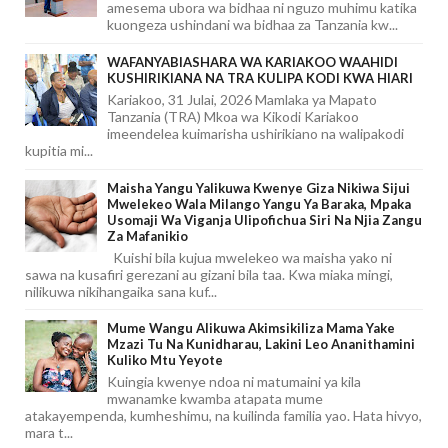
amesema ubora wa bidhaa ni nguzo muhimu katika
kuongeza ushindani wa bidhaa za Tanzania kw...
WAFANYABIASHARA WA KARIAKOO WAAHIDI
KUSHIRIKIANA NA TRA KULIPA KODI KWA HIARI
Kariakoo, 31 Julai, 2026 Mamlaka ya Mapato
Tanzania (TRA) Mkoa wa Kikodi Kariakoo
imeendelea kuimarisha ushirikiano na walipakodi
kupitia mi...
Maisha Yangu Yalikuwa Kwenye Giza Nikiwa Sijui
Mwelekeo Wala Milango Yangu Ya Baraka, Mpaka
Usomaji Wa Viganja Ulipofichua Siri Na Njia Zangu
Za Mafanikio
Kuishi bila kujua mwelekeo wa maisha yako ni
sawa na kusafiri gerezani au gizani bila taa. Kwa miaka mingi,
nilikuwa nikihangaika sana kuf...
Mume Wangu Alikuwa Akimsikiliza Mama Yake
Mzazi Tu Na Kunidharau, Lakini Leo Ananithamini
Kuliko Mtu Yeyote
Kuingia kwenye ndoa ni matumaini ya kila
mwanamke kwamba atapata mume
atakayempenda, kumheshimu, na kuilinda familia yao. Hata hivyo,
mara t...