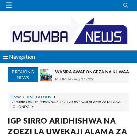


Navigation
BREAKING
WASIRA AWAPONGEZA NA KUWAAGA 
NEWS
MSUMBA
-
Aug 07 2026
AKWILAPO ATOA WITO ELIMU, AMANI 
MSUMBA
-
Aug 07 2026
Home
JESHI LA POLISI
IGP SIRRO ARIDHISHWA NA ZOEZI LA UWEKAJI ALAMA ZA MIPAKA
UTALII KIDIJITALI NDIO HABARI YA D
LOLIONDO
MSUMBA
-
Aug 07 2026
WANAFUNZI WA MTEMI MAZENGO WATO
IGP SIRRO ARIDHISHWA NA
MSUMBA
-
Aug 07 2026
ZOEZI LA UWEKAJI ALAMA ZA
WATUMISHI WA WIZARA YA FEDHA WA