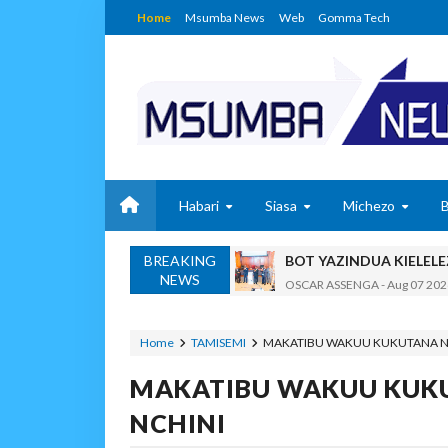
Home
Msumba News
Web
Gomma Tech
Habari
Siasa
Michezo
BREAKING
BOT YAZINDUA KIELEL
NEWS
OSCAR ASSENGA
-
Aug 07 202
TBS YASISITIZA UBORA WA BI
Alex Sonna
-
Aug 07 2026
Home
TAMISEMI
MAKATIBU WAKUU KUKUTANA N
WAZIRI NANAUKA AIP
MAKATIBU WAKUU KUK
Unknown
-
Aug 07 2026
WACHIMBAJI WADOGO 
NCHINI
OSCAR ASSENGA
-
Aug 07 202