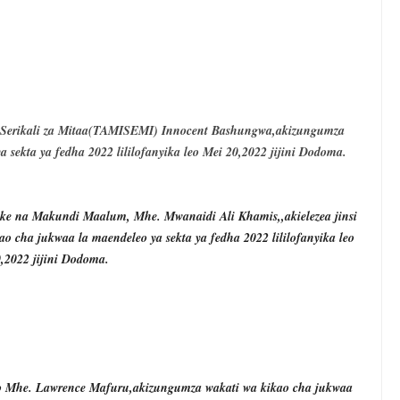
 WITO KUHUSU LESENI ZA MAFUNDI UMEME,MAONESHO YA NA
 NA KUWAAGA WAJUMBE WA BODI MNMA WALIOMALIZA MUDA
ELIMU, AMANI KUPEWA KIPAUMBELE ITILIMA
a Serikali za Mitaa(TAMISEMI) Innocent Bashungwa,akizungumza
O HABARI YA DODOMA.
sekta ya fedha 2022 lililofanyika leo Mei 20,2022 jijini Dodoma.
 MAZENGO WATOA ELIMU YA VIPIMO KWA NAIBU WAZIRI LOND
ake na Makundi Maalum, Mhe. Mwanaidi Ali Khamis,,akielezea jinsi
A WANANCHI WENGI ZAIDI KUCHOCHEA THAMANI YA MAZAO
 cha jukwaa la maendeleo ya sekta ya fedha 2022 lililofanyika leo
,2022 jijini Dodoma.
 Mhe. Lawrence Mafuru,akizungumza wakati wa kikao cha jukwaa