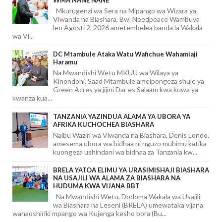
Mkurugenzi wa Sera na Mipango wa Wizara ya
Viwanda na Biashara, Bw. Needpeace Wambuya
leo Agosti 2, 2026 ametembelea banda la Wakala
wa Vi...
DC Mtambule Ataka Watu Wafichue Wahamiaji
Haramu
Na Mwandishi Wetu MKUU wa Wilaya ya
Kinondoni, Saad Mtambule ameipongeza shule ya
Green Acres ya jijini Dar es Salaam kwa kuwa ya
kwanza kua...
TANZANIA YAZINDUA ALAMA YA UBORA YA
AFRIKA KUCHOCHEA BIASHARA
Naibu Waziri wa Viwanda na Biashara, Denis Londo,
amesema ubora wa bidhaa ni nguzo muhimu katika
kuongeza ushindani wa bidhaa za Tanzania kw...
BRELA YATOA ELIMU YA URASIMISHAJI BIASHARA
NA USAJILI WA ALAMA ZA BIASHARA NA
HUDUMA KWA VIJANA BBT
Na Mwandishi Wetu, Dodoma Wakala wa Usajili
wa Biashara na Leseni (BRELA) umewataka vijana
wanaoshiriki mpango wa Kujenga kesho bora (Bu...