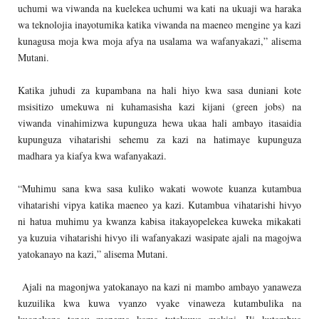
uchumi wa viwanda na kuelekea uchumi wa kati na ukuaji wa haraka
wa teknolojia inayotumika katika viwanda na maeneo mengine ya kazi
kunagusa moja kwa moja afya na usalama wa wafanyakazi,” alisema
Mutani.
Katika juhudi za kupambana na hali hiyo kwa sasa duniani kote
msisitizo umekuwa ni kuhamasisha kazi kijani (green jobs) na
viwanda vinahimizwa kupunguza hewa ukaa hali ambayo itasaidia
kupunguza vihatarishi sehemu za kazi na hatimaye kupunguza
madhara ya kiafya kwa wafanyakazi.
“Muhimu sana kwa sasa kuliko wakati wowote kuanza kutambua
vihatarishi vipya katika maeneo ya kazi. Kutambua vihatarishi hivyo
ni hatua muhimu ya kwanza kabisa itakayopelekea kuweka mikakati
ya kuzuia vihatarishi hivyo ili wafanyakazi wasipate ajali na magojwa
yatokanayo na kazi,” alisema Mutani.
Ajali na magonjwa yatokanayo na kazi ni mambo ambayo yanaweza
kuzuilika kwa kuwa vyanzo vyake vinaweza kutambulika na