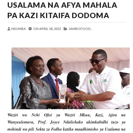
USALAMA NA AFYA MAHALA
OSCAR ASSENGA
-
Aug 06 2026
BRELA YATOA ELIMU YA URASIMISHAJI BIASH
PA KAZI KITAIFA DODOMA
Alex Sonna
-
Aug 06 2026
DC Mtambule Ataka Watu Wafichue Wa
MSUMBA
ON
APRIL 28, 2022
JAMBOFOOD,
OSCAR ASSENGA
-
Aug 06 2026
Maisha Yangu Yalikuwa Kwenye Giza Niki
Zawadi
-
Aug 06 2026
MWANRI APOKELEWA MAKAO MAKUU
OSCAR ASSENGA
-
Aug 06 2026
PINDA APONGEZA TVLA KWA KUJENG
OSCAR ASSENGA
-
Aug 06 2026
Waziri wa Nchi Ofisi ya Waziri Mkuu, Kazi, Ajira na
Wanyeulemavu, Prof. Joyce Ndalichako akimkabidhi tuzo ya
mshindi wa pili Sekta za Fedha katika maadhimisho ya Usalama na