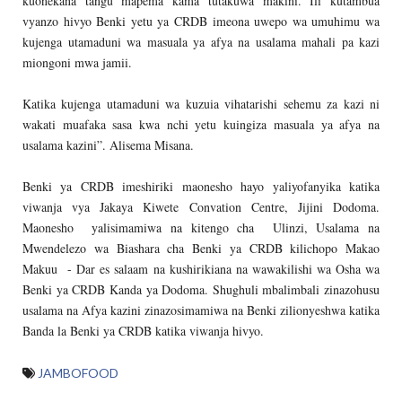
kuonekana tangu mapema kama tutakuwa makini. Ili kutambua
vyanzo hivyo Benki yetu ya CRDB imeona uwepo wa umuhimu wa
kujenga utamaduni wa masuala ya afya na usalama mahali pa kazi
miongoni mwa jamii.
Katika kujenga utamaduni wa kuzuia vihatarishi sehemu za kazi ni
wakati muafaka sasa kwa nchi yetu kuingiza masuala ya afya na
usalama kazini”. Alisema Misana.
Benki ya CRDB imeshiriki maonesho hayo yaliyofanyika katika
viwanja vya Jakaya Kiwete Convation Centre, Jijini Dodoma.
Maonesho yalisimamiwa na kitengo cha Ulinzi, Usalama na
Mwendelezo wa Biashara cha Benki ya CRDB kilichopo Makao
Makuu - Dar es salaam na kushirikiana na wawakilishi wa Osha wa
Benki ya CRDB Kanda ya Dodoma. Shughuli mbalimbali zinazohusu
usalama na Afya kazini zinazosimamiwa na Benki zilionyeshwa katika
Banda la Benki ya CRDB katika viwanja hivyo.
JAMBOFOOD