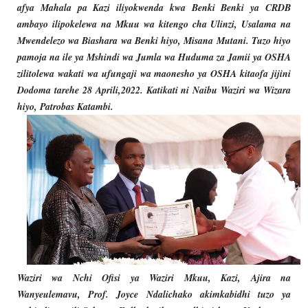
afya Mahala pa Kazi iliyokwenda kwa Benki Benki ya CRDB
ambayo ilipokelewa na
Mkuu wa kitengo cha Ulinzi, Usalama na
Mwendelezo wa Biashara wa Benki hiyo, Misana Mutani. Tuzo hiyo
pamoja na ile ya Mshindi wa Jumla wa Huduma za Jamii ya OSHA
zilitolewa wakati wa ufungaji wa maonesho ya OSHA kitaofa jijini
Dodoma tarehe 28 Aprili,2022. Katikati ni Naibu Waziri wa Wizara
hiyo, Patrobas Katambi.
Waziri wa Nchi Ofisi ya Waziri Mkuu, Kazi, Ajira na
Wanyeulemavu, Prof. Joyce Ndalichako akimkabidhi tuzo ya