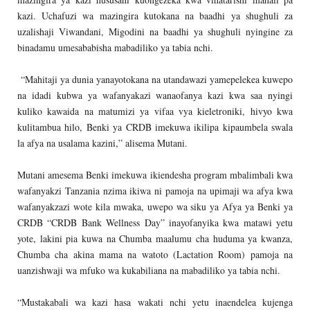
kazi. Uchafuzi wa mazingira kutokana na baadhi ya shughuli za
uzalishaji Viwandani, Migodini na baadhi ya shughuli nyingine za
binadamu umesababisha mabadiliko ya tabia nchi.
“Mahitaji ya dunia yanayotokana na utandawazi yamepelekea kuwepo
na idadi kubwa ya wafanyakazi wanaofanya kazi kwa saa nyingi
kuliko kawaida na matumizi ya vifaa vya kieletroniki, hivyo kwa
kulitambua hilo, Benki ya CRDB imekuwa ikilipa kipaumbela swala
la afya na usalama kazini,” alisema Mutani.
Mutani amesema Benki imekuwa ikiendesha program mbalimbali kwa
wafanyakzi Tanzania nzima ikiwa ni pamoja na upimaji wa afya kwa
wafanyakzazi wote kila mwaka, uwepo wa siku ya Afya ya Benki ya
CRDB “CRDB Bank Wellness Day” inayofanyika kwa matawi yetu
yote, lakini pia kuwa na Chumba maalumu cha huduma ya kwanza,
Chumba cha akina mama na watoto (Lactation Room) pamoja na
uanzishwaji wa mfuko wa kukabiliana na mabadiliko ya tabia nchi.
“Mustakabali wa kazi hasa wakati nchi yetu inaendelea kujenga