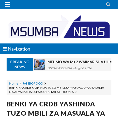


Navigation
BREAKING
MFUMO WA M+2 WAIMARISHA UHAKIK
NEWS
OSCAR ASSENGA
-
Aug 06 2026
DKT. SIMBEYE AWATAKA WAKUU WA VYUO KUZ
Alex Sonna
-
Aug 06 2026
Home
JAMBOFOOD
BENKI YA CRDB YASHINDA TUZO MBILI ZA MASUALA YA USALAMA
SERIKALI YASISITIZA USHINDANI WA HAKI K
NA AFYA MAHALA PA KAZI KITAIFA DODOMA
Alex Sonna
-
Aug 06 2026
SERIKALI INATAMBUA MCHANGO WA W
BENKI YA CRDB YASHINDA
OSCAR ASSENGA
-
Aug 06 2026
TUZO MBILI ZA MASUALA YA
RAIS SAMIA, MUSEVEN WASHUHUDIA M