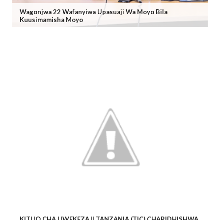
Wagonjwa 22 Wafanyiwa Upasuaji Wa Moyo Bila
Kuusimamisha Moyo
KITUO CHA UWEKEZAJI TANZANIA (TIC) CHARIDHISHWA