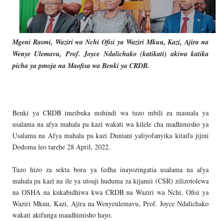
Mgeni Rasmi, Waziri wa Nchi Ofisi ya Waziri Mkuu, Kazi, Ajira na
Wenye Ulemavu, Prof. Joyce Ndalichako (katikati) akiwa katika
picha ya pmoja na Maofisa wa Benki ya CRDB.
Benki ya CRDB imeibuka mshindi wa tuzo mbili za masuala ya
usalama na afya mahala pa kazi wakati wa kilele cha madhimisho ya
Usalama na Afya mahala pa kazi Duniani yaliyofanyika kitaifa jijini
Dodoma leo tarehe 28 April, 2022.
Tuzo hizo za sekta bora ya fedha inayozingatia usalama na afya
mahala pa kazi na ile ya utoaji huduma za kijamii (CSR) zilizotolewa
na OSHA na kukabidhiwa kwa CRDB na Waziri wa Nchi, Ofisi ya
Waziri Mkuu, Kazi, Ajira na Wenyeulemavu, Prof. Joyce Ndalichako
wakati akifunga maadhimisho hayo.