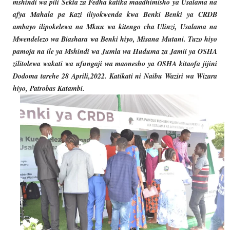
mshindi wa pili Sekta za Fedha katika maadhimisho ya Usalama na
afya Mahala pa Kazi iliyokwenda kwa Benki Benki ya CRDB
ambayo ilipokelewa na
Mkuu wa kitengo cha Ulinzi, Usalama na
Mwendelezo wa Biashara wa Benki hiyo, Misana Mutani. Tuzo hiyo
pamoja na ile ya Mshindi wa Jumla wa Huduma za Jamii ya OSHA
zilitolewa wakati wa ufungaji wa maonesho ya OSHA kitaofa jijini
Dodoma tarehe 28 Aprili,2022. Katikati ni Naibu Waziri wa Wizara
hiyo, Patrobas Katambi.