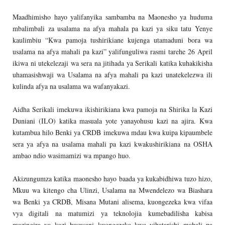
Maadhimisho hayo yalifanyika sambamba na Maonesho ya huduma
mbalimbali za usalama na afya mahala pa kazi ya siku tatu Yenye
kaulimbiu “Kwa pamoja tushirikiane kujenga utamaduni bora wa
usalama na afya mahali pa kazi” yalifunguliwa rasmi tarehe 26 April
ikiwa ni utekelezaji wa sera na jitihada ya Serikali katika kuhakikisha
uhamasishwaji wa Usalama na afya mahali pa kazi unatekelezwa ili
kulinda afya na usalama wa wafanyakazi.
Aidha Serikali imekuwa ikishirikiana kwa pamoja na Shirika la Kazi
Duniani (ILO) katika masuala yote yanayohusu kazi na ajira. Kwa
kutambua hilo Benki ya CRDB imekuwa mdau kwa kuipa kipaumbele
sera ya afya na usalama mahali pa kazi kwakushirikiana na OSHA
ambao ndio wasimamizi wa mpango huo.
Akizungumza katika maonesho hayo baada ya kukabidhiwa tuzo hizo,
Mkuu wa kitengo cha Ulinzi, Usalama na Mwendelezo wa Biashara
wa Benki ya CRDB, Misana Mutani alisema, kuongezeka kwa vifaa
vya digitali na matumizi ya teknolojia kumebadilisha kabisa
mazingira ya kazi hususani kuongezeka kwa vihatarishi mahali pa