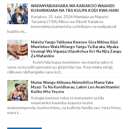
WAFANYABIASHARA WA KARIAKOO WAAHIDI
KUSHIRIKIANA NA TRA KULIPA KODI KWA HIARI
Kariakoo, 31 Julai, 2026 Mamlaka ya Mapato
Tanzania (TRA) Mkoa wa Kikodi Kariakoo
imeendelea kuimarisha ushirikiano na walipakodi
kupitia mi...
Maisha Yangu Yalikuwa Kwenye Giza Nikiwa Sijui
Mwelekeo Wala Milango Yangu Ya Baraka, Mpaka
Usomaji Wa Viganja Ulipofichua Siri Na Njia Zangu
Za Mafanikio
Kuishi bila kujua mwelekeo wa maisha yako ni
sawa na kusafiri gerezani au gizani bila taa. Kwa miaka mingi,
nilikuwa nikihangaika sana kuf...
Mume Wangu Alikuwa Akimsikiliza Mama Yake
Mzazi Tu Na Kunidharau, Lakini Leo Ananithamini
Kuliko Mtu Yeyote
Kuingia kwenye ndoa ni matumaini ya kila
mwanamke kwamba atapata mume
atakayempenda, kumheshimu, na kuilinda familia yao. Hata hivyo,
mara t...