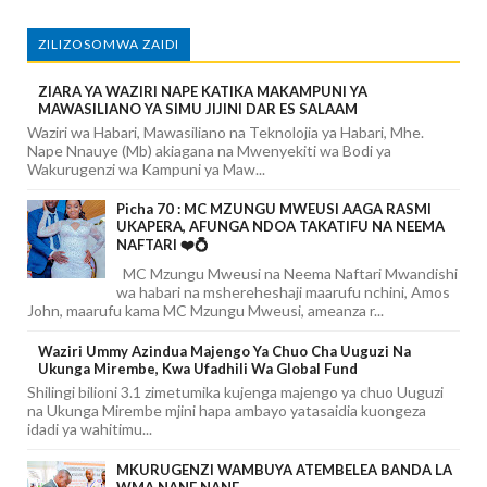
ZILIZOSOMWA ZAIDI
ZIARA YA WAZIRI NAPE KATIKA MAKAMPUNI YA
MAWASILIANO YA SIMU JIJINI DAR ES SALAAM
Waziri wa Habari, Mawasiliano na Teknolojia ya Habari, Mhe.
Nape Nnauye (Mb) akiagana na Mwenyekiti wa Bodi ya
Wakurugenzi wa Kampuni ya Maw...
Picha 70 : MC MZUNGU MWEUSI AAGA RASMI
UKAPERA, AFUNGA NDOA TAKATIFU NA NEEMA
NAFTARI ❤️💍
MC Mzungu Mweusi na Neema Naftari Mwandishi
wa habari na mshereheshaji maarufu nchini, Amos
John, maarufu kama MC Mzungu Mweusi, ameanza r...
Waziri Ummy Azindua Majengo Ya Chuo Cha Uuguzi Na
Ukunga Mirembe, Kwa Ufadhili Wa Global Fund
Shilingi bilioni 3.1 zimetumika kujenga majengo ya chuo Uuguzi
na Ukunga Mirembe mjini hapa ambayo yatasaidia kuongeza
idadi ya wahitimu...
MKURUGENZI WAMBUYA ATEMBELEA BANDA LA
WMA NANE NANE