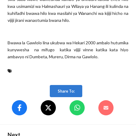
kwa usimamizi wa Halmashauri ya Wilaya ya Hanang ili kulinda na
kuhifadhi bwawa hilo kwa masilahi ya Wananchi wa kijiji hicho na
vijiji jirani wanaotumia bwana hilo.
Bwawa la Gawlolo lina ukubwa wa Hekari 2000 ambalo hutumika
kunywesha na mifugo katika vijiji vinne katika kata hiyo
ambavyo ni Dumbeta, Mureru, Dirma na Gawlolo.
Share To:
Next