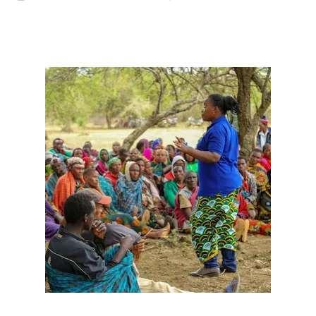
MSUMBA
-
Aug 07 2026
AKWILAPO ATOA WITO ELIMU, AMANI 
MSUMBA
-
Aug 07 2026
UTALII KIDIJITALI NDIO HABARI YA D
MSUMBA
-
Aug 07 2026
WANAFUNZI WA MTEMI MAZENGO WATO
MSUMBA
-
Aug 07 2026
WATUMISHI WA WIZARA YA FEDHA WA
MSUMBA
-
Aug 07 2026
BOT YAZINDUA KIELELEZO CHA FAIDA
OSCAR ASSENGA
-
Aug 07 2026