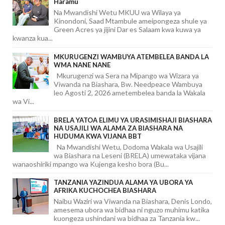
Haramu
Na Mwandishi Wetu MKUU wa Wilaya ya
Kinondoni, Saad Mtambule ameipongeza shule ya
Green Acres ya jijini Dar es Salaam kwa kuwa ya
kwanza kua...
MKURUGENZI WAMBUYA ATEMBELEA BANDA LA
WMA NANE NANE
Mkurugenzi wa Sera na Mipango wa Wizara ya
Viwanda na Biashara, Bw. Needpeace Wambuya
leo Agosti 2, 2026 ametembelea banda la Wakala
wa Vi...
BRELA YATOA ELIMU YA URASIMISHAJI BIASHARA
NA USAJILI WA ALAMA ZA BIASHARA NA
HUDUMA KWA VIJANA BBT
Na Mwandishi Wetu, Dodoma Wakala wa Usajili
wa Biashara na Leseni (BRELA) umewataka vijana
wanaoshiriki mpango wa Kujenga kesho bora (Bu...
TANZANIA YAZINDUA ALAMA YA UBORA YA
AFRIKA KUCHOCHEA BIASHARA
Naibu Waziri wa Viwanda na Biashara, Denis Londo,
amesema ubora wa bidhaa ni nguzo muhimu katika
kuongeza ushindani wa bidhaa za Tanzania kw...