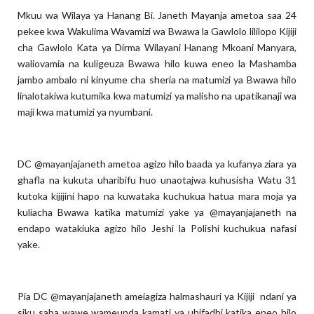
Mkuu wa Wilaya ya Hanang Bi. Janeth Mayanja ametoa saa 24
pekee kwa Wakulima Wavamizi wa Bwawa la Gawlolo lililopo Kijiji
cha Gawlolo Kata ya Dirma Wilayani Hanang Mkoani Manyara,
waliovamia na kuligeuza Bwawa hilo kuwa eneo la Mashamba
jambo ambalo ni kinyume cha sheria na matumizi ya Bwawa hilo
linalotakiwa kutumika kwa matumizi ya malisho na upatikanaji wa
maji kwa matumizi ya nyumbani.
DC @mayanjajaneth ametoa agizo hilo baada ya kufanya ziara ya
ghafla na kukuta uharibifu huo unaotajwa kuhusisha Watu 31
kutoka kijijini hapo na kuwataka kuchukua hatua mara moja ya
kuliacha Bwawa katika matumizi yake ya @mayanjajaneth na
endapo watakiuka agizo hilo Jeshi la Polishi kuchukua nafasi
yake.
Pia DC @mayanjajaneth ameiagiza halmashauri ya Kijiji ndani ya
siku saba wawe wameunda kamati ya uhifadhi katika eneo hilo