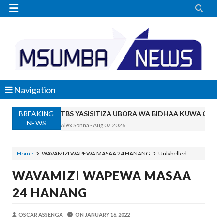


Navigation
BREAKING
TBS YASISITIZA UBORA WA BIDHAA KUWA CHA
NEWS
Alex Sonna
-
Aug 07 2026
WAZIRI NANAUKA AIPONGEZA TARUR
Unknown
-
Aug 07 2026
Home
WAVAMIZI WAPEWA MASAA 24 HANANG
Unlabelled
WACHIMBAJI WADOGO NAMUNGO WAO
WAVAMIZI WAPEWA MASAA
OSCAR ASSENGA
-
Aug 07 2026
EWURA KANDA YA KATI YATOA WITO KUHUSU
24 HANANG
Alex Sonna
-
Aug 07 2026
WASIRA AWAPONGEZA NA KUWAAGA 
OSCAR ASSENGA
ON
JANUARY 16, 2022