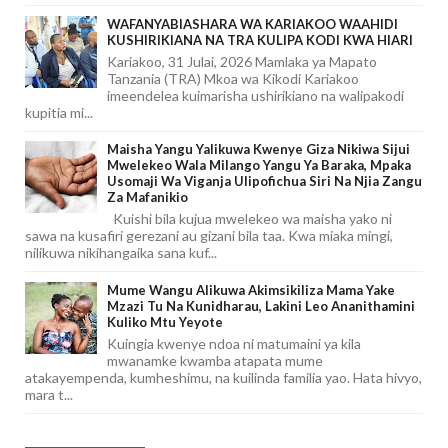
WAFANYABIASHARA WA KARIAKOO WAAHIDI
KUSHIRIKIANA NA TRA KULIPA KODI KWA HIARI
Kariakoo, 31 Julai, 2026 Mamlaka ya Mapato
Tanzania (TRA) Mkoa wa Kikodi Kariakoo
imeendelea kuimarisha ushirikiano na walipakodi
kupitia mi...
Maisha Yangu Yalikuwa Kwenye Giza Nikiwa Sijui
Mwelekeo Wala Milango Yangu Ya Baraka, Mpaka
Usomaji Wa Viganja Ulipofichua Siri Na Njia Zangu
Za Mafanikio
Kuishi bila kujua mwelekeo wa maisha yako ni
sawa na kusafiri gerezani au gizani bila taa. Kwa miaka mingi,
nilikuwa nikihangaika sana kuf...
Mume Wangu Alikuwa Akimsikiliza Mama Yake
Mzazi Tu Na Kunidharau, Lakini Leo Ananithamini
Kuliko Mtu Yeyote
Kuingia kwenye ndoa ni matumaini ya kila
mwanamke kwamba atapata mume
atakayempenda, kumheshimu, na kuilinda familia yao. Hata hivyo,
mara t...