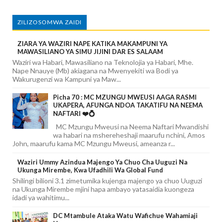
ZILIZOSOMWA ZAIDI
ZIARA YA WAZIRI NAPE KATIKA MAKAMPUNI YA
MAWASILIANO YA SIMU JIJINI DAR ES SALAAM
Waziri wa Habari, Mawasiliano na Teknolojia ya Habari, Mhe.
Nape Nnauye (Mb) akiagana na Mwenyekiti wa Bodi ya
Wakurugenzi wa Kampuni ya Maw...
Picha 70 : MC MZUNGU MWEUSI AAGA RASMI
UKAPERA, AFUNGA NDOA TAKATIFU NA NEEMA
NAFTARI ❤️💍
MC Mzungu Mweusi na Neema Naftari Mwandishi
wa habari na mshereheshaji maarufu nchini, Amos
John, maarufu kama MC Mzungu Mweusi, ameanza r...
Waziri Ummy Azindua Majengo Ya Chuo Cha Uuguzi Na
Ukunga Mirembe, Kwa Ufadhili Wa Global Fund
Shilingi bilioni 3.1 zimetumika kujenga majengo ya chuo Uuguzi
na Ukunga Mirembe mjini hapa ambayo yatasaidia kuongeza
idadi ya wahitimu...
DC Mtambule Ataka Watu Wafichue Wahamiaji