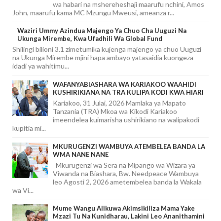
wa habari na mshereheshaji maarufu nchini, Amos
John, maarufu kama MC Mzungu Mweusi, ameanza r...
Waziri Ummy Azindua Majengo Ya Chuo Cha Uuguzi Na
Ukunga Mirembe, Kwa Ufadhili Wa Global Fund
Shilingi bilioni 3.1 zimetumika kujenga majengo ya chuo Uuguzi
na Ukunga Mirembe mjini hapa ambayo yatasaidia kuongeza
idadi ya wahitimu...
WAFANYABIASHARA WA KARIAKOO WAAHIDI
KUSHIRIKIANA NA TRA KULIPA KODI KWA HIARI
Kariakoo, 31 Julai, 2026 Mamlaka ya Mapato
Tanzania (TRA) Mkoa wa Kikodi Kariakoo
imeendelea kuimarisha ushirikiano na walipakodi
kupitia mi...
MKURUGENZI WAMBUYA ATEMBELEA BANDA LA
WMA NANE NANE
Mkurugenzi wa Sera na Mipango wa Wizara ya
Viwanda na Biashara, Bw. Needpeace Wambuya
leo Agosti 2, 2026 ametembelea banda la Wakala
wa Vi...
Mume Wangu Alikuwa Akimsikiliza Mama Yake
Mzazi Tu Na Kunidharau, Lakini Leo Ananithamini