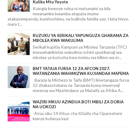
Kuliko Mtu Yeyote
Kuingia kwenye ndoa ni matumaini ya kila
mwanamke kwamba atapata mume
atakayempenda, kumheshimu, na kuilinda familia yao. Hata hivyo,
mara t...
RUZUKU YA SERIKALI YAPUNGUZA GHARAMA ZA
MBOLEA KWA WAKULIMA
Serikali kupitia Kampuni ya Mbolea Tanzania (TFC)
imewahakikishia wakulima nchini upatikanaji wa
mbolea ya kutosha kwa msimu wa kilimo wa m...
BMT YATAJA FURSA 12 ZA AFCON 2027,
WATANZANIA WAHIMIZWA KUJIANDAA MAPEMA
Baraza la Michezo la Taifa (BMT) limetangaza fursa
12 zitakazotokana na Tanzania kuwa mwenyeji
mwenza wa Mashindano ya Mataifa ya Afrika A...
WAZIRI MKUU AZINDUA BOTI MBILI ZA DORIA
NA UOKOZI
-Atoa siku 14 Kituo cha Kitaifa cha Oparesheni
kianze kufanya kazi