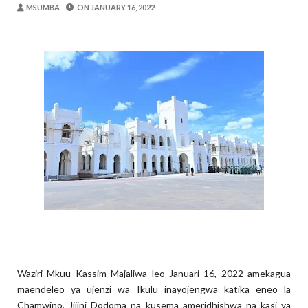
OSCAR ASSENGA
-
Aug 06 2026
MSUMBA
ON
JANUARY 16, 2022
WAZIRI AWESO AAGIZA MILIONI 508 Z
MSUMBA
-
Aug 06 2026
WMA YAWAFUNDISHA WATOTO VIPIMO:
MSUMBA
-
Aug 06 2026
TBS YAWAHIMIZA WAJASIRIAMALI K
OSCAR ASSENGA
-
Aug 06 2026
NAIBU KATIBU MKUU UJENZI ARIDHI
OSCAR ASSENGA
-
Aug 06 2026
Maisha Yangu Yalikuwa Kwenye Giza Niki
Zawadi
-
Aug 06 2026
Waziri Mkuu Kassim Majaliwa leo Januari 16, 2022 amekagua
maendeleo ya ujenzi wa Ikulu inayojengwa katika eneo la
Chamwino, Jijini Dodoma na kusema ameridhishwa na kasi ya