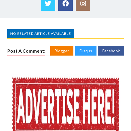
NO RELATED ARTICLE AVAILABLE
Post A Comment:
Blogger
Disqus
Facebook