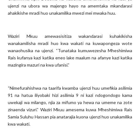
ujenzi na ubora wa majengo hayo na amemtaka mkandarasi
ahakikishe mradi huo unakamilika mwezi mei mwaka huu.
Waziri Mkuu amewasisitiza wakandarasi kuhakikisha
wanakamilisha mradi huo kwa wakati na kuwapongeza wote
wanaohusika na ujenzi. “Tunataka kumuwezesha Mheshimiwa
Rais kufanya kazi katika eneo lake maalum na afanye kazi katika
mazingira mazuri na kwa ufanisi.”
“Nimefurahishwa na taarifa kwamba ujenzi huu umefikia asilimia
91 na hatua iliyobaki hizi asilimia 9 ni kazi ndogondogo kama
uwekaji wa milango, njia za mifumo ya hewa na umeme na zote
zinaenda vizuri.” Waziri Mkuu amesema kuwa Mheshimiwa Rais
Samia Suluhu Hassan pia anatarajia kuona ujenzi huo unakamilika
kwa wakati.