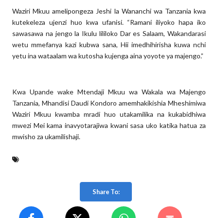
Waziri Mkuu amelipongeza Jeshi la Wananchi wa Tanzania kwa
kutekeleza ujenzi huo kwa ufanisi. “Ramani iliyoko hapa iko
sawasawa na jengo la Ikulu lililoko Dar es Salaam, Wakandarasi
wetu mmefanya kazi kubwa sana, Hii imedhihirisha kuwa nchi
yetu ina wataalam wa kutosha kujenga aina yoyote ya majengo.”
Kwa Upande wake Mtendaji Mkuu wa Wakala wa Majengo
Tanzania, Mhandisi Daudi Kondoro amemhakikishia Mheshimiwa
Waziri Mkuu kwamba mradi huo utakamilika na kukabidhiwa
mwezi Mei kama inavyotarajiwa kwani sasa uko katika hatua za
mwisho za ukamilishaji.
Share To: