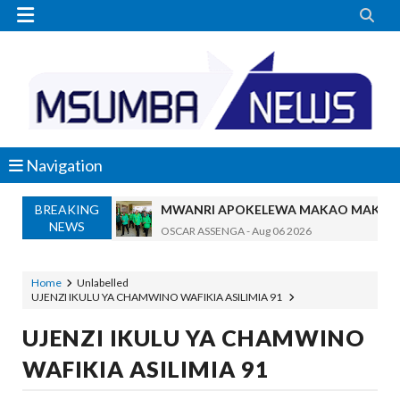


Navigation
BREAKING
MWANRI APOKELEWA MAKAO MAKUU
NEWS
OSCAR ASSENGA
-
Aug 06 2026
Umaskini Na Madeni Yalitishia Kuangami
Zawadi
-
Aug 06 2026
Home
Unlabelled
UJENZI IKULU YA CHAMWINO WAFIKIA ASILIMIA 91
Nilitafuta Mtoto Kwa Zaidi Ya Miaka Sa
Zawadi
-
Aug 06 2026
UJENZI IKULU YA CHAMWINO
NAIBU WAZIRI CHANDE ARIDHISHWA
WAFIKIA ASILIMIA 91
OSCAR ASSENGA
-
Aug 06 2026
TBS YATOA ELIMU YA UBORA WA BID