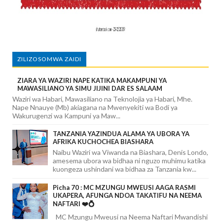
ZILIZOSOMWA ZAIDI
ZIARA YA WAZIRI NAPE KATIKA MAKAMPUNI YA
MAWASILIANO YA SIMU JIJINI DAR ES SALAAM
Waziri wa Habari, Mawasiliano na Teknolojia ya Habari, Mhe.
Nape Nnauye (Mb) akiagana na Mwenyekiti wa Bodi ya
Wakurugenzi wa Kampuni ya Maw...
TANZANIA YAZINDUA ALAMA YA UBORA YA
AFRIKA KUCHOCHEA BIASHARA
Naibu Waziri wa Viwanda na Biashara, Denis Londo,
amesema ubora wa bidhaa ni nguzo muhimu katika
kuongeza ushindani wa bidhaa za Tanzania kw...
Picha 70 : MC MZUNGU MWEUSI AAGA RASMI
UKAPERA, AFUNGA NDOA TAKATIFU NA NEEMA
NAFTARI ❤️💍
MC Mzungu Mweusi na Neema Naftari Mwandishi