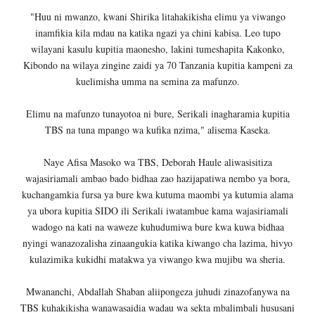
"Huu ni mwanzo, kwani Shirika litahakikisha elimu ya viwango
inamfikia kila mdau na katika ngazi ya chini kabisa. Leo tupo
wilayani kasulu kupitia maonesho, lakini tumeshapita Kakonko,
Kibondo na wilaya zingine zaidi ya 70 Tanzania kupitia kampeni za
kuelimisha umma na semina za mafunzo.
Elimu na mafunzo tunayotoa ni bure, Serikali inagharamia kupitia
TBS na tuna mpango wa kufika nzima," alisema Kaseka.
Naye Afisa Masoko wa TBS, Deborah Haule aliwasisitiza
wajasiriamali ambao bado bidhaa zao hazijapatiwa nembo ya bora,
kuchangamkia fursa ya bure kwa kutuma maombi ya kutumia alama
ya ubora kupitia SIDO ili Serikali iwatambue kama wajasiriamali
wadogo na kati na waweze kuhudumiwa bure kwa kuwa bidhaa
nyingi wanazozalisha zinaangukia katika kiwango cha lazima, hivyo
kulazimika kukidhi matakwa ya viwango kwa mujibu wa sheria.
Mwananchi, Abdallah Shaban aliipongeza juhudi zinazofanywa na
TBS kuhakikisha wanawasaidia wadau wa sekta mbalimbali hususani