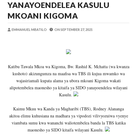
YANAYOENDELEA KASULU
OSCAR ASSENGA
-
Aug 07 2026
WATOTO WAFUNDISHWE KUPINGA RU
MKOANI KIGOMA
OSCAR ASSENGA
-
Aug 07 2026
DARAJA LA BILIONI 1.2 KUONDOA KERO
EMMANUEL MBATILO
ON
SEPTEMBER 27, 2021
MSUMBA
-
Aug 07 2026
WAFANYABIASHARA WA MADUKA YA S
OSCAR ASSENGA
-
Aug 07 2026
CCM: Uchaguzi Wa Haki Ndiyo Msingi W
MSUMBA
-
Aug 07 2026
Katibu Tawala Mkoa wa Kigoma, Bw. Rashid K. Mchatta (wa kwanza
KIELELEZO KIPYA CHA VIWANGO VYA 
kushoto) akizungumza na maafisa wa TBS ili kujua mwamko wa
MSUMBA
-
Aug 07 2026
wajasiriamali kupata alama ya ubora mkoani Kigoma wakati
alipotembelea maonesho ya kitaifa ya SIDO yanayoendelea wilayani
Kasulu.
Kaimu Mkuu wa Kanda ya Magharibi (TBS), Rodney Alananga
akitoa elimu kuhusiana na madhara ya vipodozi vilivyozuiwa vyenye
viambata sumu kwa wananchi waliotembelea banda la TBS katika
maonesho ya SIDO kitaifa wilayani Kasulu.