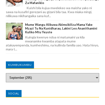
Za Mafanikio
Kuishi bila kujua mwelekeo wa maisha yako ni
sawa na kusafiri gerezani au gizani bila taa. Kwa miaka mingi,
nilikuwa nikihangaika sana kuf...
Mume Wangu Alikuwa Akimsikiliza Mama Yake
Mzazi Tu Na Kunidharau, Lakini Leo Ananithamini
Kuliko Mtu Yeyote
Kuingia kwenye ndoa ni matumaini ya kila
mwanamke kwamba atapata mume
atakayempenda, kumheshimu, na kuilinda familia yao. Hata hivyo,
mara t...
KUMBUKUMBU
SOCIAL