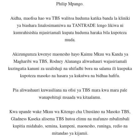
Philip Mpango.
Aidha, maofisa hao wa TBS walitoa huduma katika banda la kliniki
ya biashara linalosimamiwa na TANTRADE lengo likiwa ni
kumrahisishia mjasiriamali kupata huduma haraka bila kupoteza
muda.
Akizungumza kwenye maonesho hayo Kaimu Mkuu wa Kanda ya
Magharibi wa TBS, Rodney Alananga aliwashauri wajasiriamali
kuzingatia kanuni za uzalishaji na uhifadhi bora na salama ili kuepuka
kupoteza masoko na hasara ya kukutwa na bidhaa hafifu.
Pia aliwashauri kuwasiliana na ofisi ya TBS mara kwa mara pale
wanapohitaji msaada wa kitaalamu.
Kwa upande wake Mkuu wa Kitengo cha Uhusiàno na Masoko TBS,
Gladness Kaseka alisema TBS hutoa elimu na mafunzo mbalimbali
kupitia midahalo, semina, kampeni, maonesho, runinga, redio na
mitandao ya kijamii.