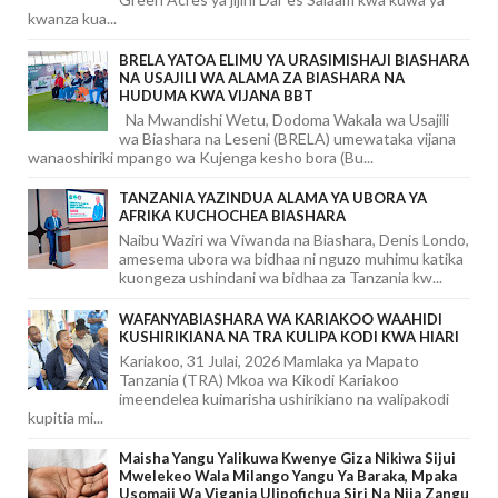
kwanza kua...
BRELA YATOA ELIMU YA URASIMISHAJI BIASHARA
NA USAJILI WA ALAMA ZA BIASHARA NA
HUDUMA KWA VIJANA BBT
Na Mwandishi Wetu, Dodoma Wakala wa Usajili
wa Biashara na Leseni (BRELA) umewataka vijana
wanaoshiriki mpango wa Kujenga kesho bora (Bu...
TANZANIA YAZINDUA ALAMA YA UBORA YA
AFRIKA KUCHOCHEA BIASHARA
Naibu Waziri wa Viwanda na Biashara, Denis Londo,
amesema ubora wa bidhaa ni nguzo muhimu katika
kuongeza ushindani wa bidhaa za Tanzania kw...
WAFANYABIASHARA WA KARIAKOO WAAHIDI
KUSHIRIKIANA NA TRA KULIPA KODI KWA HIARI
Kariakoo, 31 Julai, 2026 Mamlaka ya Mapato
Tanzania (TRA) Mkoa wa Kikodi Kariakoo
imeendelea kuimarisha ushirikiano na walipakodi
kupitia mi...
Maisha Yangu Yalikuwa Kwenye Giza Nikiwa Sijui
Mwelekeo Wala Milango Yangu Ya Baraka, Mpaka
Usomaji Wa Viganja Ulipofichua Siri Na Njia Zangu