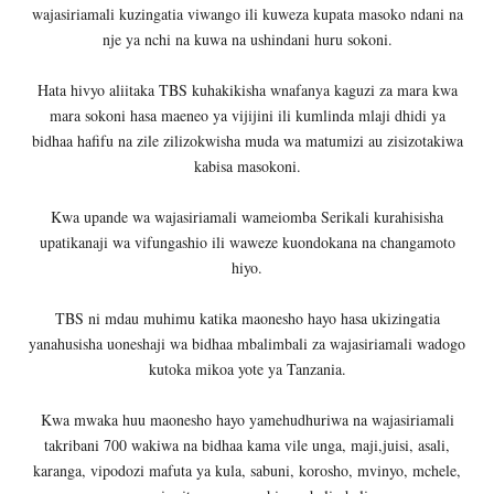
wajasiriamali kuzingatia viwango ili kuweza kupata masoko ndani na
nje ya nchi na kuwa na ushindani huru sokoni.
Hata hivyo aliitaka TBS kuhakikisha wnafanya kaguzi za mara kwa
mara sokoni hasa maeneo ya vijijini ili kumlinda mlaji dhidi ya
bidhaa hafifu na zile zilizokwisha muda wa matumizi au zisizotakiwa
kabisa masokoni.
Kwa upande wa wajasiriamali wameiomba Serikali kurahisisha
upatikanaji wa vifungashio ili waweze kuondokana na changamoto
hiyo.
TBS ni mdau muhimu katika maonesho hayo hasa ukizingatia
yanahusisha uoneshaji wa bidhaa mbalimbali za wajasiriamali wadogo
kutoka mikoa yote ya Tanzania.
Kwa mwaka huu maonesho hayo yamehudhuriwa na wajasiriamali
takribani 700 wakiwa na bidhaa kama vile unga, maji,juisi, asali,
karanga, vipodozi mafuta ya kula, sabuni, korosho, mvinyo, mchele,