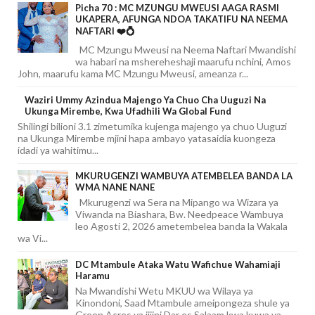
Picha 70 : MC MZUNGU MWEUSI AAGA RASMI
UKAPERA, AFUNGA NDOA TAKATIFU NA NEEMA
NAFTARI ❤️💍
MC Mzungu Mweusi na Neema Naftari Mwandishi
wa habari na mshereheshaji maarufu nchini, Amos
John, maarufu kama MC Mzungu Mweusi, ameanza r...
Waziri Ummy Azindua Majengo Ya Chuo Cha Uuguzi Na
Ukunga Mirembe, Kwa Ufadhili Wa Global Fund
Shilingi bilioni 3.1 zimetumika kujenga majengo ya chuo Uuguzi
na Ukunga Mirembe mjini hapa ambayo yatasaidia kuongeza
idadi ya wahitimu...
MKURUGENZI WAMBUYA ATEMBELEA BANDA LA
WMA NANE NANE
Mkurugenzi wa Sera na Mipango wa Wizara ya
Viwanda na Biashara, Bw. Needpeace Wambuya
leo Agosti 2, 2026 ametembelea banda la Wakala
wa Vi...
DC Mtambule Ataka Watu Wafichue Wahamiaji
Haramu
Na Mwandishi Wetu MKUU wa Wilaya ya
Kinondoni, Saad Mtambule ameipongeza shule ya
Green Acres ya jijini Dar es Salaam kwa kuwa ya