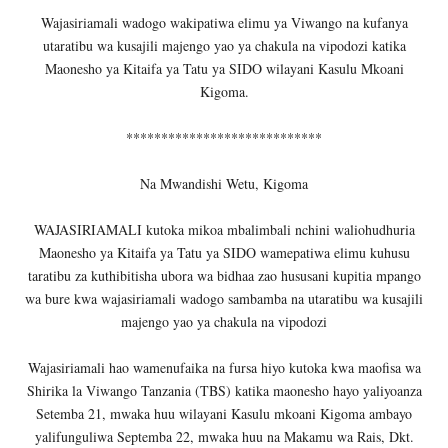
Wajasiriamali wadogo wakipatiwa elimu ya Viwango na kufanya
utaratibu wa kusajili majengo yao ya chakula na vipodozi katika
Maonesho ya Kitaifa ya Tatu ya SIDO wilayani Kasulu Mkoani
Kigoma.
****************************
Na Mwandishi Wetu, Kigoma
WAJASIRIAMALI kutoka mikoa mbalimbali nchini waliohudhuria
Maonesho ya Kitaifa ya Tatu ya SIDO wamepatiwa elimu kuhusu
taratibu za kuthibitisha ubora wa bidhaa zao hususani kupitia mpango
wa bure kwa wajasiriamali wadogo sambamba na utaratibu wa kusajili
majengo yao ya chakula na vipodozi
Wajasiriamali hao wamenufaika na fursa hiyo kutoka kwa maofisa wa
Shirika la Viwango Tanzania (TBS) katika maonesho hayo yaliyoanza
Setemba 21, mwaka huu wilayani Kasulu mkoani Kigoma ambayo
yalifunguliwa Septemba 22, mwaka huu na Makamu wa Rais, Dkt.