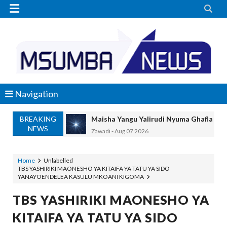


Navigation
BREAKING
Maisha Yangu Yalirudi Nyuma Ghafla Ba
NEWS
Zawadi
-
Aug 07 2026
Nilitamani Sana Kupata Mwenza Kutoka 
Zawadi
-
Aug 07 2026
Home
Unlabelled
TBS YASHIRIKI MAONESHO YA KITAIFA YA TATU YA SIDO
Nilitamani Sana Kupata Mtoto Wa Kiume
YANAYOENDELEA KASULU MKOANI KIGOMA
Zawadi
-
Aug 07 2026
TANZANIA YAIPONGEZA AFRICA50, YA
TBS YASHIRIKI MAONESHO YA
MSUMBA
-
Aug 07 2026
KITAIFA YA TATU YA SIDO
JUBILEE GROUP TANZANIA YAZINDUA