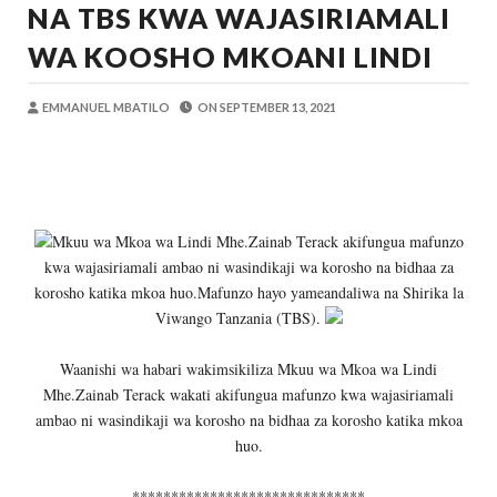
NA TBS KWA WAJASIRIAMALI
MSUMBA
-
Aug 07 2026
PINDA ARIDHISHWA NA UBUNIFU WA 
WA KOOSHO MKOANI LINDI
OSCAR ASSENGA
-
Aug 07 2026
CHANDE AIPONGEZA WRRB KWA KUWAWEZES
EMMANUEL MBATILO
ON
SEPTEMBER 13, 2021
Alex Sonna
-
Aug 06 2026
PINDA APONGEZA TVLA KWA KUJENG
OSCAR ASSENGA
-
Aug 06 2026
MFUMO WA M+2 WAIMARISHA UHAKIK
OSCAR ASSENGA
-
Aug 06 2026
Mkuu wa Mkoa wa Lindi Mhe.Zainab Terack akifungua mafunzo
JUBILEE GROUP TANZANIA YAZINDUA
kwa wajasiriamali ambao ni wasindikaji wa korosho na bidhaa za
OSCAR ASSENGA
-
Aug 07 2026
korosho katika mkoa huo.Mafunzo hayo yameandaliwa na Shirika la
Viwango Tanzania (TBS).
Waanishi wa habari wakimsikiliza Mkuu wa Mkoa wa Lindi
Mhe.Zainab Terack wakati akifungua mafunzo kwa wajasiriamali
ambao ni wasindikaji wa korosho na bidhaa za korosho katika mkoa
huo.
******************************