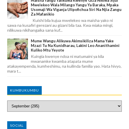
Maisha Yangu Yalikuwa Kwenye Giza Nikiwa Sijui
Mwelekeo Wala Milango Yangu Ya Baraka, Mpaka
Usomaji Wa Viganja Ulipofichua Siri Na Njia Zangu
Za Mafanikio
Kuishi bila kujua mwelekeo wa maisha yako ni
sawa na kusafiri gerezani au gizani bila taa. Kwa miaka mingi,
nilikuwa nikihangaika sana kuf...
Mume Wangu Alikuwa Akimsikiliza Mama Yake
Mzazi Tu Na Kunidharau, Lakini Leo Ananithamini
Kuliko Mtu Yeyote
Kuingia kwenye ndoa ni matumaini ya kila
mwanamke kwamba atapata mume
atakayempenda, kumheshimu, na kuilinda familia yao. Hata hivyo,
mara t...
KUMBUKUMBU
SOCIAL