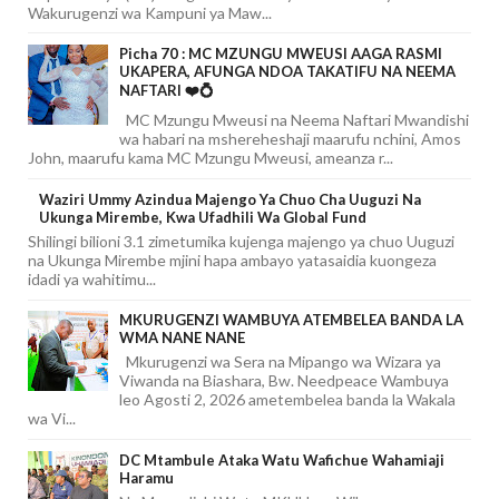
Wakurugenzi wa Kampuni ya Maw...
Picha 70 : MC MZUNGU MWEUSI AAGA RASMI
UKAPERA, AFUNGA NDOA TAKATIFU NA NEEMA
NAFTARI ❤️💍
MC Mzungu Mweusi na Neema Naftari Mwandishi
wa habari na mshereheshaji maarufu nchini, Amos
John, maarufu kama MC Mzungu Mweusi, ameanza r...
Waziri Ummy Azindua Majengo Ya Chuo Cha Uuguzi Na
Ukunga Mirembe, Kwa Ufadhili Wa Global Fund
Shilingi bilioni 3.1 zimetumika kujenga majengo ya chuo Uuguzi
na Ukunga Mirembe mjini hapa ambayo yatasaidia kuongeza
idadi ya wahitimu...
MKURUGENZI WAMBUYA ATEMBELEA BANDA LA
WMA NANE NANE
Mkurugenzi wa Sera na Mipango wa Wizara ya
Viwanda na Biashara, Bw. Needpeace Wambuya
leo Agosti 2, 2026 ametembelea banda la Wakala
wa Vi...
DC Mtambule Ataka Watu Wafichue Wahamiaji
Haramu