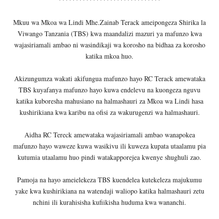
Mkuu wa Mkoa wa Lindi Mhe.Zainab Terack ameipongeza Shirika la
Viwango Tanzania (TBS) kwa maandalizi mazuri ya mafunzo kwa
wajasiriamali ambao ni wasindikaji wa korosho na bidhaa za korosho
katika mkoa huo.
Akizungumza wakati akifungua mafunzo hayo RC Terack amewataka
TBS kuyafanya mafunzo hayo kuwa endelevu na kuongeza nguvu
katika kuboresha mahusiano na halmashauri za Mkoa wa Lindi hasa
kushirikiana kwa karibu na ofisi za wakurugenzi wa halmashauri.
Aidha RC Tereck amewataka wajasiriamali ambao wanapokea
mafunzo hayo waweze kuwa wasikivu ili kuweza kupata utaalamu pia
kutumia utaalamu huo pindi watakapporejea kwenye shughuli zao.
Pamoja na hayo ameielekeza TBS kuendelea kutekeleza majukumu
yake kwa kushirikiana na watendaji waliopo katika halmashauri zetu
nchini ili kurahisisha kufiikisha huduma kwa wananchi.