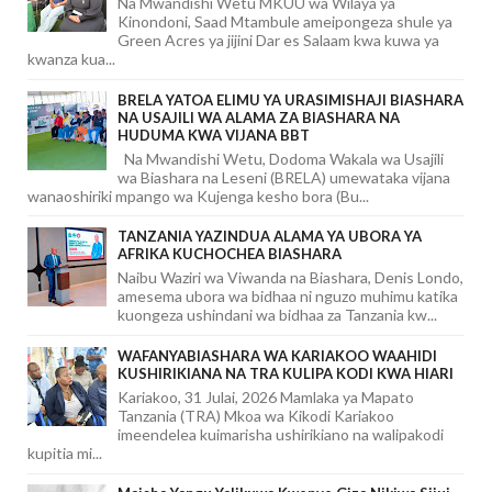
Na Mwandishi Wetu MKUU wa Wilaya ya
Kinondoni, Saad Mtambule ameipongeza shule ya
Green Acres ya jijini Dar es Salaam kwa kuwa ya
kwanza kua...
BRELA YATOA ELIMU YA URASIMISHAJI BIASHARA
NA USAJILI WA ALAMA ZA BIASHARA NA
HUDUMA KWA VIJANA BBT
Na Mwandishi Wetu, Dodoma Wakala wa Usajili
wa Biashara na Leseni (BRELA) umewataka vijana
wanaoshiriki mpango wa Kujenga kesho bora (Bu...
TANZANIA YAZINDUA ALAMA YA UBORA YA
AFRIKA KUCHOCHEA BIASHARA
Naibu Waziri wa Viwanda na Biashara, Denis Londo,
amesema ubora wa bidhaa ni nguzo muhimu katika
kuongeza ushindani wa bidhaa za Tanzania kw...
WAFANYABIASHARA WA KARIAKOO WAAHIDI
KUSHIRIKIANA NA TRA KULIPA KODI KWA HIARI
Kariakoo, 31 Julai, 2026 Mamlaka ya Mapato
Tanzania (TRA) Mkoa wa Kikodi Kariakoo
imeendelea kuimarisha ushirikiano na walipakodi
kupitia mi...