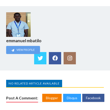
emmanuel mbatilo
VIEW PROFILE
NO RELATED ARTICLE AVAILABLE
Post A Comment:
Blogger
Disqus
Facebook