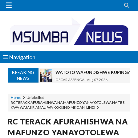


Navigation
BREAKING
WATOTO WAFUNDISHWE KUPINGA RU
NEWS
OSCAR ASSENGA
-
Aug 07 2026
DARAJA LA BILIONI 1.2 KUONDOA KERO
MSUMBA
-
Aug 07 2026
Home
Unlabelled
RC TERACK AFURAHISHWA NA MAFUNZO YANAYOTOLEWA NA TBS
WAFANYABIASHARA WA MADUKA YA S
KWA WAJASIRIAMALI WA KOOSHO MKOANI LINDI
OSCAR ASSENGA
-
Aug 07 2026
CCM: Uchaguzi Wa Haki Ndiyo Msingi W
RC TERACK AFURAHISHWA NA
MSUMBA
-
Aug 07 2026
MAFUNZO YANAYOTOLEWA
REA YATOA SOMO LA NISHATI SAFI Y