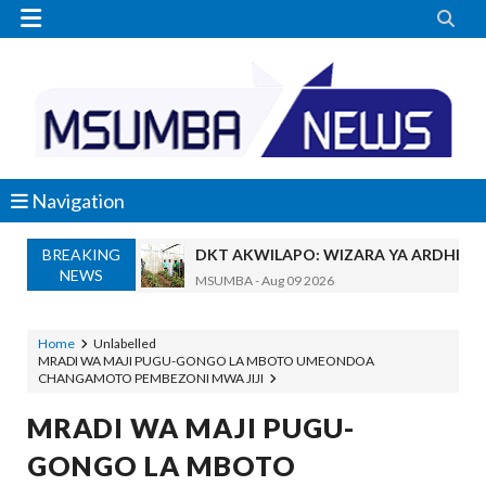


Navigation
BREAKING
DKT AKWILAPO: WIZARA YA ARDHI IK
NEWS
MSUMBA
-
Aug 09 2026
SERIKALI YATENGA BILIONI 38 KUPIMA 
OSCAR ASSENGA
-
Aug 09 2026
Home
Unlabelled
MRADI WA MAJI PUGU-GONGO LA MBOTO UMEONDOA
Maneno Yangu Yalidharauka Kila Nilipo
CHANGAMOTO PEMBEZONI MWA JIJI
Zawadi
-
Aug 09 2026
Nilitaka Dhulumiwa Kiwanja Changu Cha
MRADI WA MAJI PUGU-
Zawadi
-
Aug 09 2026
GONGO LA MBOTO
SOKO BUBU LA MADINI LAGUNDULIWA J