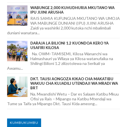
WABUNGE 2,000 KUHUDHURIA MKUTANO WA
IPU JIJINI ARUSHA
RAIS SAMIA KUFUNGUA MKUTANO WA UMOJA
WA MABUNGE DUNIANI (IPU) JIJINI ARUSHA
Zaidi ya washiriki 2,000 kutoka nchi mbalimbali
duniani wanatara...
DARAJA LA BILIONI 1.2 KUONDOA KERO YA
USAFIRI KILOSA
Na. OWM–TAMISEMI, Kilosa Wananchi wa
Halmashauri ya Wilaya ya Kilosa watanufaika na
Shilingi Bilioni 1.2 zilizotolewa na Serikali ya
Awamu...
DKT. TAUSI AONGOZA KIKAO CHA MAKATIBU
WAKUU CHA KUJADILI UTENDAJI WA MRADI WA
BRT
Na. Mwandishi Wetu – Dar es Salaam Katibu Mkuu
Ofisi ya Rais – Mipango na Katibu Mtendaji wa
Tume ya Taifa ya Mipango Dkt. Tausi Kida ameong...
KUMBUKUMBU