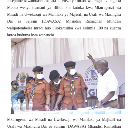
Josephine Mwambashi akipata maelezo ya mradi wa Pugu - Gongo la
Mboto wenye thamani ya Bilion 7.3 kutoka kwa Mkurugenzi wa
Miradi na Uwekezaji wa Mamlaka ya Majisafi na Usafi wa Mazingira
Dar es Salaam (DAWASA) Mhandisi Ramadhan Mtindasi
walipotembelea mradi huo uliokamilika kwa asilimia 100 na kuanza
kutoa huduma kwa wananchi.
Mkurugenzi wa Miradi na Uwekezaji wa Mamlaka ya Majisafi na
Usafi wa Mazingira Dar es Salaam (DAWASA) Mhandisi Ramadhan