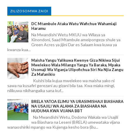
ZILIZOSOMWA ZAIDI
DC Mtambule Ataka Watu Wafichue Wahamiaji
Haramu
Na Mwandishi Wetu MKUU wa Wilaya ya
Kinondoni, Saad Mtambule ameipongeza shule ya
Green Acres ya jijini Dar es Salaam kwa kuwa ya
kwanza kua...
Maisha Yangu Yalikuwa Kwenye Giza Nikiwa Sijui
Mwelekeo Wala Milango Yangu Ya Baraka, Mpaka
Usomaji Wa Viganja Ulipofichua Siri Na Njia Zangu
Za Mafanikio
Kuishi bila kujua mwelekeo wa maisha yako ni
sawa na kusafiri gerezani au gizani bila taa. Kwa miaka mingi,
nilikuwa nikihangaika sana kuf...
BRELA YATOA ELIMU YA URASIMISHAJI BIASHARA
NA USAJILI WA ALAMA ZA BIASHARA NA
HUDUMA KWA VIJANA BBT
Na Mwandishi Wetu, Dodoma Wakala wa Usajili
wa Biashara na Leseni (BRELA) umewataka vijana
wanaoshiriki mpango wa Kujenga kesho bora (Bu...