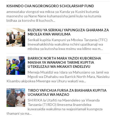
KISHINDO CHA NGORONGORO SCHOLARSHIP FUND
amewataka viongozi wa mikoa ya Kanda ya Kusini kutumia
maonesho ya Nane Nane kuhamasisha jamii kula na kutumia
bidhaa za korosho ili kuchoch...
RUZUKU YA SERIKALI YAPUNGUZA GHARAMA ZA
MBOLEA KWA WAKULIMA
Serikali kupitia Kampuni ya Mbolea Tanzania (TFC)
imewahakikishia wakulima nchini upatikanaji wa
mbolea ya kutosha kwa msimu wa kilimo wa m...
BARRICK NORTH MARA YAZIDI KUBORESHA
MAISHA YA WANANCHI TARIME KUPITIA
UTEKELEZAJI WA MKAKATI ENDELEVU
Meneja Msaidizi wa Idara ya Mahusiano ya Jamii wa
Mgodi wa Dhahabu wa Barrick North Mara, Nasieku
Kisambu akipokea Mwenge wa Uhuru wakati wa...
TIRDO YAFICHUA FURSA ZA BIASHARA KUPITIA
UCHAKATAJI WA MAZAO
SHIRIKA la Utafiti na Maendeleo ya Viwanda
Tanzania (TIRDO) limesema linaendelea
kuwasaidia wakulima na wajasiriamali kuongeza
thamani ya ma...