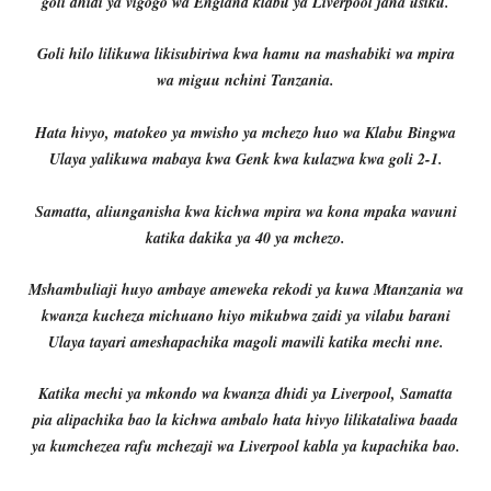
goli dhidi ya vigogo wa England klabu ya Liverpool jana usiku.
Goli hilo lilikuwa likisubiriwa kwa hamu na mashabiki wa mpira
wa miguu nchini Tanzania.
Hata hivyo, matokeo ya mwisho ya mchezo huo wa Klabu Bingwa
Ulaya yalikuwa mabaya kwa Genk kwa kulazwa kwa goli 2-1.
Samatta, aliunganisha kwa kichwa mpira wa kona mpaka wavuni
katika dakika ya 40 ya mchezo.
Mshambuliaji huyo ambaye ameweka rekodi ya kuwa Mtanzania wa
kwanza kucheza michuano hiyo mikubwa zaidi ya vilabu barani
Ulaya tayari ameshapachika magoli mawili katika mechi nne.
Katika mechi ya mkondo wa kwanza dhidi ya Liverpool, Samatta
pia alipachika bao la kichwa ambalo hata hivyo lilikataliwa baada
ya kumchezea rafu mchezaji wa Liverpool kabla ya kupachika bao.