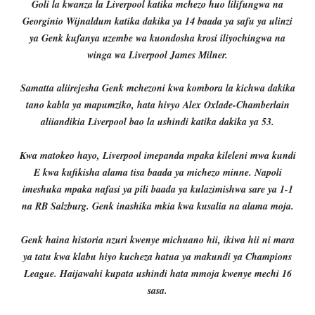
Goli la kwanza la Liverpool katika mchezo huo lilifungwa na
Georginio Wijnaldum katika dakika ya 14 baada ya safu ya ulinzi
ya Genk kufanya uzembe wa kuondosha krosi iliyochingwa na
winga wa Liverpool James Milner.
Samatta aliirejesha Genk mchezoni kwa kombora la kichwa dakika
tano kabla ya mapumziko, hata hivyo Alex Oxlade-Chamberlain
aliiandikia Liverpool bao la ushindi katika dakika ya 53.
Kwa matokeo hayo, Liverpool imepanda mpaka kileleni mwa kundi
E kwa kufikisha alama tisa baada ya michezo minne. Napoli
imeshuka mpaka nafasi ya pili baada ya kulazimishwa sare ya 1-1
na RB Salzburg. Genk inashika mkia kwa kusalia na alama moja.
Genk haina historia nzuri kwenye michuano hii, ikiwa hii ni mara
ya tatu kwa klabu hiyo kucheza hatua ya makundi ya Champions
League. Haijawahi kupata ushindi hata mmoja kwenye mechi 16
sasa.