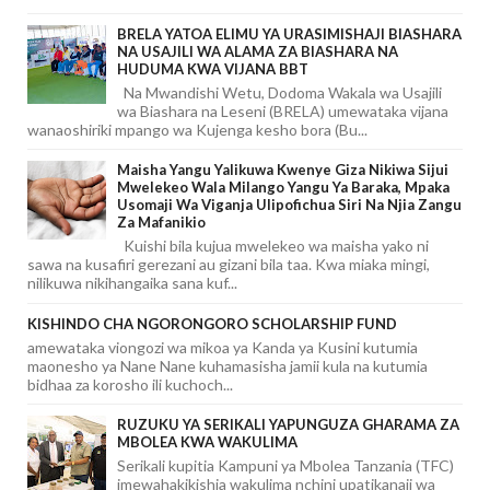
BRELA YATOA ELIMU YA URASIMISHAJI BIASHARA
NA USAJILI WA ALAMA ZA BIASHARA NA
HUDUMA KWA VIJANA BBT
Na Mwandishi Wetu, Dodoma Wakala wa Usajili
wa Biashara na Leseni (BRELA) umewataka vijana
wanaoshiriki mpango wa Kujenga kesho bora (Bu...
Maisha Yangu Yalikuwa Kwenye Giza Nikiwa Sijui
Mwelekeo Wala Milango Yangu Ya Baraka, Mpaka
Usomaji Wa Viganja Ulipofichua Siri Na Njia Zangu
Za Mafanikio
Kuishi bila kujua mwelekeo wa maisha yako ni
sawa na kusafiri gerezani au gizani bila taa. Kwa miaka mingi,
nilikuwa nikihangaika sana kuf...
KISHINDO CHA NGORONGORO SCHOLARSHIP FUND
amewataka viongozi wa mikoa ya Kanda ya Kusini kutumia
maonesho ya Nane Nane kuhamasisha jamii kula na kutumia
bidhaa za korosho ili kuchoch...
RUZUKU YA SERIKALI YAPUNGUZA GHARAMA ZA
MBOLEA KWA WAKULIMA
Serikali kupitia Kampuni ya Mbolea Tanzania (TFC)
imewahakikishia wakulima nchini upatikanaji wa