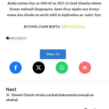
Katika misimu hiyo ya 2002-03 na 2011-12 Genk ilimaliza mkiani
kwenye makundi iliyopangiwa, kama ilivyo mpaka sasa kwenye
msimu huu ikisalia na mechi mbili tu kujikomboa na 'nuksi' hiyo.
KUSOMA ZAIDI BOFYA
BBCSwahili.com
MICHEZO
Share To:
Next
Diwani Olasiti aitaka serikali kukomesha mauaji na
ubakaji