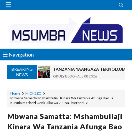


Navigation
BREAKING
TANZANIA YAANGAZA TEKNOLOJIA YA
NEWS
OKULY BLOG
-
Aug 08 2026
MGALU APONGEZA HATUA ZA SERIKALI
MSUMBA
-
Aug 08 2026
Home
MICHEZO
Mbwana Samatta: Mshambuliaji Kinara Wa Tanzania Afunga Bao La
WMA YAPONGEZWA KWA KUANZISHA K
Kufutia Machozi Genk Ikilazwa 2-1 Na Liverpool
OKULY BLOG
-
Aug 08 2026
TBS Yaendelea Kutoa Elimu Ya Uthibiti
Mbwana Samatta: Mshambuliaji
OSCAR ASSENGA
-
Aug 08 2026
Kinara Wa Tanzania Afunga Bao
UVCCM Moshi Vijijini Yaikaribisha Jamii