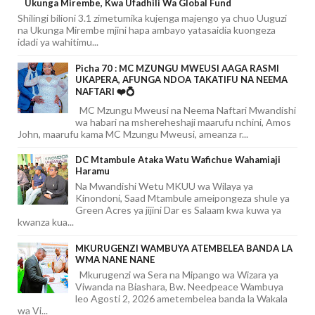
Ukunga Mirembe, Kwa Ufadhili Wa Global Fund
Shilingi bilioni 3.1 zimetumika kujenga majengo ya chuo Uuguzi
na Ukunga Mirembe mjini hapa ambayo yatasaidia kuongeza
idadi ya wahitimu...
Picha 70 : MC MZUNGU MWEUSI AAGA RASMI
UKAPERA, AFUNGA NDOA TAKATIFU NA NEEMA
NAFTARI ❤️💍
MC Mzungu Mweusi na Neema Naftari Mwandishi
wa habari na mshereheshaji maarufu nchini, Amos
John, maarufu kama MC Mzungu Mweusi, ameanza r...
DC Mtambule Ataka Watu Wafichue Wahamiaji
Haramu
Na Mwandishi Wetu MKUU wa Wilaya ya
Kinondoni, Saad Mtambule ameipongeza shule ya
Green Acres ya jijini Dar es Salaam kwa kuwa ya
kwanza kua...
MKURUGENZI WAMBUYA ATEMBELEA BANDA LA
WMA NANE NANE
Mkurugenzi wa Sera na Mipango wa Wizara ya
Viwanda na Biashara, Bw. Needpeace Wambuya
leo Agosti 2, 2026 ametembelea banda la Wakala
wa Vi...