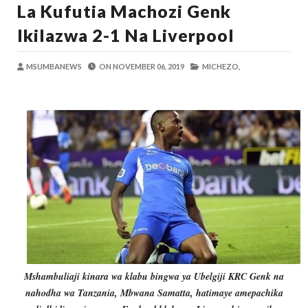
La Kufutia Machozi Genk
MSUMBA
-
Aug 08 2026
WRRB YAJA NA UBUNIFU KWENYE ZAO LA PAR
Ikilazwa 2-1 Na Liverpool
Alex Sonna
-
Aug 08 2026
WMA YAPONGEZWA KWA KUANZISHA K
MSUMBANEWS
ON
NOVEMBER 06, 2019
MICHEZO,
MSUMBA
-
Aug 08 2026
PROF. SHEMDOE AHAIDI TAMISEMI KU
MSUMBA
-
Aug 08 2026
TPDC YARIDHISHWA NA MAENDELEO Y
OSCAR ASSENGA
-
Aug 07 2026
Nilinusurika Jela Kwa Dhuluma, Mpaka Ti
Zawadi
-
Aug 08 2026
Mshambuliaji kinara wa klabu bingwa ya Ubelgiji KRC Genk na
nahodha wa Tanzania, Mbwana Samatta, hatimaye amepachika