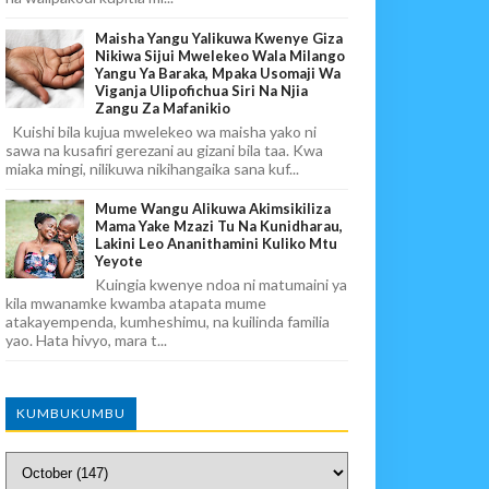
Maisha Yangu Yalikuwa Kwenye Giza
Nikiwa Sijui Mwelekeo Wala Milango
Yangu Ya Baraka, Mpaka Usomaji Wa
Viganja Ulipofichua Siri Na Njia
Zangu Za Mafanikio
Kuishi bila kujua mwelekeo wa maisha yako ni
sawa na kusafiri gerezani au gizani bila taa. Kwa
miaka mingi, nilikuwa nikihangaika sana kuf...
Mume Wangu Alikuwa Akimsikiliza
Mama Yake Mzazi Tu Na Kunidharau,
Lakini Leo Ananithamini Kuliko Mtu
Yeyote
Kuingia kwenye ndoa ni matumaini ya
kila mwanamke kwamba atapata mume
atakayempenda, kumheshimu, na kuilinda familia
yao. Hata hivyo, mara t...
KUMBUKUMBU