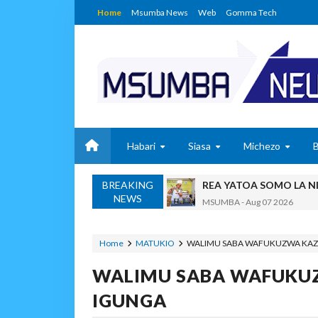
Home
Msumba News
Web
Gomma Tech
Habari
Siasa
Michezo
BREAKING
REA YATOA SOMO LA N
NEWS
MSUMBA
-
Aug 07 2026
PINDA ARIDHISHWA NA
OSCAR ASSENGA
-
Aug 07 202
Home
MATUKIO
WALIMU SABA WAFUKUZWA KAZ
CHANDE AIPONGEZA WRRB KW
WALIMU SABA WAFUKU
Alex Sonna
-
Aug 06 2026
PINDA APONGEZA TVL
IGUNGA
OSCAR ASSENGA
-
Aug 06 202