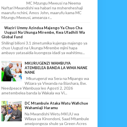
MC Mzungu Mweusi na Neema
Naftari Mwandishi wa habari na mshereheshaji
maarufu nchini, Amos John, maarufu kama MC
Mzungu Mweusi, ameanza r...
Waziri Ummy Azindua Majengo Ya Chuo Cha
Uuguzi Na Ukunga Mirembe, Kwa Ufadhili Wa
Global Fund
Shilingi bilioni 3.1 zimetumika kujenga majengo ya
chuo Uuguzi na Ukunga Mirembe mjini hapa
ambayo yatasaidia kuongeza idadi ya wahitimu...
MKURUGENZI WAMBUYA
ATEMBELEA BANDA LA WMA NANE
NANE
Mkurugenzi wa Sera na Mipango wa
Wizara ya Viwanda na Biashara, Bw.
Needpeace Wambuya leo Agosti 2, 2026
ametembelea banda la Wakala wa Vi...
DC Mtambule Ataka Watu Wafichue
Wahamiaji Haramu
Na Mwandishi Wetu MKUU wa
Wilaya ya Kinondoni, Saad Mtambule
ameipongeza shule ya Green Acres