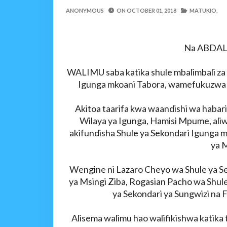
MFUMO WA M+2 WAIMA
ANONYMOUS
ON
OCTOBER 01, 2018
MATUKIO,
OSCAR ASSENGA
-
Aug 06 202
JUBILEE GROUP TANZA
OSCAR ASSENGA
-
Aug 07 202
Na ABDAL
WATOTO WAFUNDISHWE
OSCAR ASSENGA
-
Aug 07 202
WALIMU saba katika shule mbalimbali za 
DARAJA LA BILIONI 1.2
Igunga mkoani Tabora, wamefukuzwa k
MSUMBA
-
Aug 07 2026
Akitoa taarifa kwa waandishi wa habari
WAFANYABIASHARA WA
Wilaya ya Igunga, Hamisi Mpume, aliw
OSCAR ASSENGA
-
Aug 07 202
akifundisha Shule ya Sekondari Igunga m
CCM: Uchaguzi Wa Haki 
ya 
MSUMBA
-
Aug 07 2026
Wengine ni Lazaro Cheyo wa Shule ya 
ya Msingi Ziba, Rogasian Pacho wa Shu
ya Sekondari ya Sungwizi na 
Alisema walimu hao walifikishwa katika