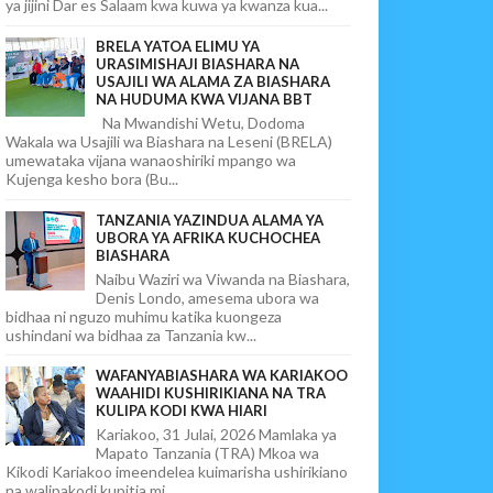
ya jijini Dar es Salaam kwa kuwa ya kwanza kua...
BRELA YATOA ELIMU YA
URASIMISHAJI BIASHARA NA
USAJILI WA ALAMA ZA BIASHARA
NA HUDUMA KWA VIJANA BBT
Na Mwandishi Wetu, Dodoma
Wakala wa Usajili wa Biashara na Leseni (BRELA)
umewataka vijana wanaoshiriki mpango wa
Kujenga kesho bora (Bu...
TANZANIA YAZINDUA ALAMA YA
UBORA YA AFRIKA KUCHOCHEA
BIASHARA
Naibu Waziri wa Viwanda na Biashara,
Denis Londo, amesema ubora wa
bidhaa ni nguzo muhimu katika kuongeza
ushindani wa bidhaa za Tanzania kw...
WAFANYABIASHARA WA KARIAKOO
WAAHIDI KUSHIRIKIANA NA TRA
KULIPA KODI KWA HIARI
Kariakoo, 31 Julai, 2026 Mamlaka ya
Mapato Tanzania (TRA) Mkoa wa
Kikodi Kariakoo imeendelea kuimarisha ushirikiano
na walipakodi kupitia mi...