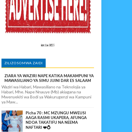
SHA USALAMA
ANGAMOTO ZAO KWA TRA
ZILIZOSOMWA ZAIDI
ZIARA YA WAZIRI NAPE KATIKA MAKAMPUNI YA
MAWASILIANO YA SIMU JIJINI DAR ES SALAAM
Waziri wa Habari, Mawasiliano na Teknolojia ya
Habari, Mhe. Nape Nnauye (Mb) akiagana na
Mwenyekiti wa Bodi ya Wakurugenzi wa Kampuni
ya Maw...
Picha 70 : MC MZUNGU MWEUSI
AAGA RASMI UKAPERA, AFUNGA
NDOA TAKATIFU NA NEEMA
NAFTARI ❤️💍