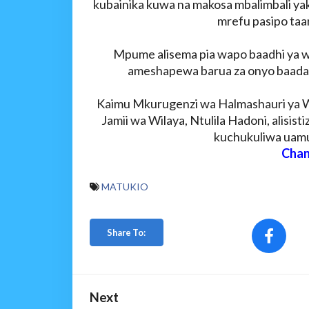
kubainika kuwa na makosa mbalimbali y
mrefu pasipo taa
Mpume alisema pia wapo baadhi ya 
ameshapewa barua za onyo baada 
Kaimu Mkurugenzi wa Halmashauri ya Wi
Jamii wa Wilaya, Ntulila Hadoni, alisist
kuchukuliwa uamu
Chan
MATUKIO
Share To:
Next