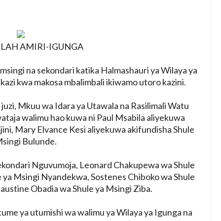
RISHA UHAKIKA WA MAFUTA NCHINI
6
NIA YAZINDUA UKUTA WA SHULE YA MSINGI MADENGE KUIMARI
6
LAH AMIRI-IGUNGA
 KUPINGA RUSHWA WAKIWA WADOGO -RC DKT.BATILDA
6
msingi na sekondari katika Halmashauri ya Wilaya ya
 KUONDOA KERO YA USAFIRI KILOSA
azi kwa makosa mbalimbali ikiwamo utoro kazini.
 juzi, Mkuu wa Idara ya Utawala na Rasilimali Watu
 MADUKA YA SIMU KARIAKOO WAPATA FURSA YA KUELEZA CH
ataja walimu hao kuwa ni Paul Msabila aliyekuwa
6
jini, Mary Elvance Kesi aliyekuwa akifundisha Shule
Ndiyo Msingi Wa Uongozi Bora
Msingi Bulunde.
Sekondari Nguvumoja, Leonard Chakupewa wa Shule
le ya Msingi Nyandekwa, Sostenes Chiboko wa Shule
Faustine Obadia wa Shule ya Msingi Ziba.
 tume ya utumishi wa walimu ya Wilaya ya Igunga na