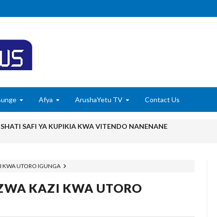
Bunge
Afya
ArushaYetu TV
Contact Us
ISHATI SAFI YA KUPIKIA KWA VITENDO NANENANE
 UBUNIFU WA NDEGE NYUKI ZA MATI TECHNOLOGIES
6
I KWA UTORO IGUNGA
A KUWAWEZESHA WAKULIMA KUFIKIA MASOKO
ZWA KAZI KWA UTORO
A KWA KUJENGA UWEZO WA NDANI WA KUZALISHA CHANJO ZA 
6