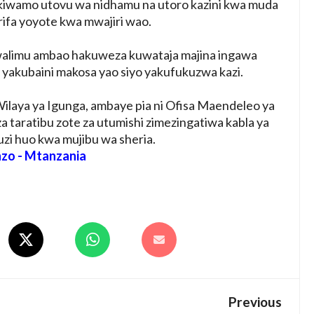
akiwamo utovu wa nidhamu na utoro kazini kwa muda
rifa yoyote kwa mwajiri wao.
walimu ambao hakuweza kuwataja majina ingawa
yakubaini makosa yao siyo yakufukuzwa kazi.
laya ya Igunga, ambaye pia ni Ofisa Maendeleo ya
iza taratibu zote za utumishi zimezingatiwa kabla ya
zi huo kwa mujibu wa sheria.
zo - Mtanzania
Previous