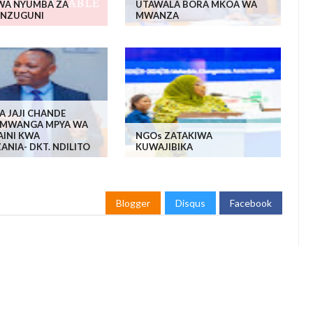
 WA NYUMBA ZA
UTAWALA BORA MKOA WA
 NZUGUNI
MWANZA
YA JAJI CHANDE
 MWANGA MPYA WA
INI KWA
NGOs ZATAKIWA
NIA- DKT. NDILITO
KUWAJIBIKA
Blogger
Disqus
Facebook