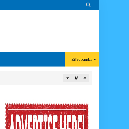

Zilizobamba
MIFUGO