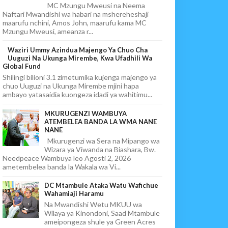
MC Mzungu Mweusi na Neema
Naftari Mwandishi wa habari na mshereheshaji
maarufu nchini, Amos John, maarufu kama MC
Mzungu Mweusi, ameanza r...
Waziri Ummy Azindua Majengo Ya Chuo Cha
Uuguzi Na Ukunga Mirembe, Kwa Ufadhili Wa
Global Fund
Shilingi bilioni 3.1 zimetumika kujenga majengo ya
chuo Uuguzi na Ukunga Mirembe mjini hapa
ambayo yatasaidia kuongeza idadi ya wahitimu...
MKURUGENZI WAMBUYA
ATEMBELEA BANDA LA WMA NANE
NANE
Mkurugenzi wa Sera na Mipango wa
Wizara ya Viwanda na Biashara, Bw.
Needpeace Wambuya leo Agosti 2, 2026
ametembelea banda la Wakala wa Vi...
DC Mtambule Ataka Watu Wafichue
Wahamiaji Haramu
Na Mwandishi Wetu MKUU wa
Wilaya ya Kinondoni, Saad Mtambule
ameipongeza shule ya Green Acres