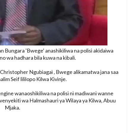
 Bungara 'Bwege' anashikiliwa na polisi akidaiwa
o wa hadhara bila kuwa na kibali.
Christopher Ngubiagai , Bwege alikamatwa jana saa
lim Seif lililopo Kilwa Kivinje.
gine wanaoshikiliwa na polisi ni madiwani wanne
enyekiti wa Halmashauri ya Wilaya ya Kilwa, Abuu
Mjaka.