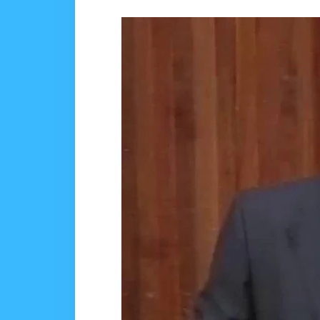
DC Mtambule Ataka Wat
OSCAR ASSENGA
-
Aug 06 202
Maisha Yangu Yalikuwa K
Zawadi
-
Aug 06 2026
MWANRI APOKELEWA 
OSCAR ASSENGA
-
Aug 06 202
Umaskini Na Madeni Yali
Zawadi
-
Aug 06 2026
Nilitafuta Mtoto Kwa Za
Zawadi
-
Aug 06 2026
DKT. SIMBEYE AWATAKA WAKU
Alex Sonna
-
Aug 06 2026