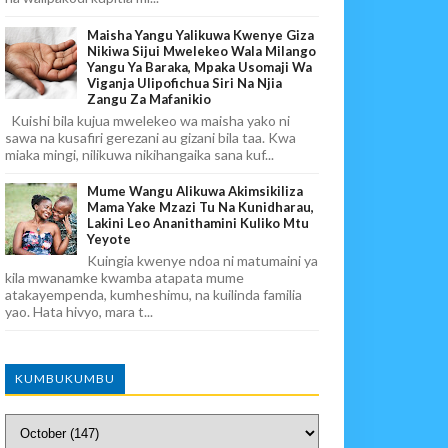
Maisha Yangu Yalikuwa Kwenye Giza
Nikiwa Sijui Mwelekeo Wala Milango
Yangu Ya Baraka, Mpaka Usomaji Wa
Viganja Ulipofichua Siri Na Njia
Zangu Za Mafanikio
Kuishi bila kujua mwelekeo wa maisha yako ni
sawa na kusafiri gerezani au gizani bila taa. Kwa
miaka mingi, nilikuwa nikihangaika sana kuf...
Mume Wangu Alikuwa Akimsikiliza
Mama Yake Mzazi Tu Na Kunidharau,
Lakini Leo Ananithamini Kuliko Mtu
Yeyote
Kuingia kwenye ndoa ni matumaini ya
kila mwanamke kwamba atapata mume
atakayempenda, kumheshimu, na kuilinda familia
yao. Hata hivyo, mara t...
KUMBUKUMBU