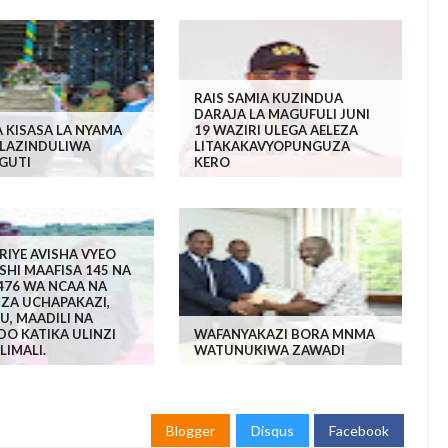
RAIS SAMIA KUZINDUA
DARAJA LA MAGUFULI JUNI
 KISASA LA NYAMA
19 WAZIRI ULEGA AELEZA
LAZINDULIWA
LITAKAKAVYOPUNGUZA
GUTI
KERO
RIYE AVISHA VYEO
ESHI MAAFISA 145 NA
476 WA NCAA NA
IZA UCHAPAKAZI,
, MAADILI NA
O KATIKA ULINZI
WAFANYAKAZI BORA MNMA
LIMALI.
WATUNUKIWA ZAWADI
Blogger
Disqus
Facebook