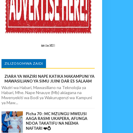
paka Usomaji Wa Viganja Ulipofichua Siri Na Njia Zangu Za Mafanik
povunja Mikosi Na Kushuhudia Tajiriba Ikirejea Nyumbani
sha Kushika Mimba Na Kufuta Machozi Yangu
ZILIZOSOMWA ZAIDI
ZIARA YA WAZIRI NAPE KATIKA MAKAMPUNI YA
MAWASILIANO YA SIMU JIJINI DAR ES SALAAM
Waziri wa Habari, Mawasiliano na Teknolojia ya
Habari, Mhe. Nape Nnauye (Mb) akiagana na
Mwenyekiti wa Bodi ya Wakurugenzi wa Kampuni
ya Maw...
Picha 70 : MC MZUNGU MWEUSI
AAGA RASMI UKAPERA, AFUNGA
NDOA TAKATIFU NA NEEMA
NAFTARI ❤️💍