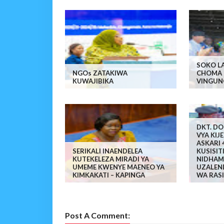
SOKO LA
NGOs ZATAKIWA
CHOMA 
KUWAJIBIKA
VINGUN
DKT. DO
VYA KIJ
ASKARI 
SERIKALI INAENDELEA
KUSISIT
KUTEKELEZA MIRADI YA
NIDHAMU
UMEME KWENYE MAENEO YA
UZALEND
KIMKAKATI – KAPINGA
WA RASI
Post A Comment: