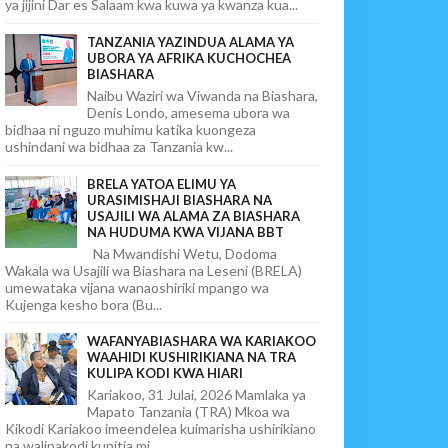
ya jijini Dar es Salaam kwa kuwa ya kwanza kua...
TANZANIA YAZINDUA ALAMA YA
UBORA YA AFRIKA KUCHOCHEA
BIASHARA
Naibu Waziri wa Viwanda na Biashara,
Denis Londo, amesema ubora wa
bidhaa ni nguzo muhimu katika kuongeza
ushindani wa bidhaa za Tanzania kw...
BRELA YATOA ELIMU YA
URASIMISHAJI BIASHARA NA
USAJILI WA ALAMA ZA BIASHARA
NA HUDUMA KWA VIJANA BBT
Na Mwandishi Wetu, Dodoma
Wakala wa Usajili wa Biashara na Leseni (BRELA)
umewataka vijana wanaoshiriki mpango wa
Kujenga kesho bora (Bu...
WAFANYABIASHARA WA KARIAKOO
WAAHIDI KUSHIRIKIANA NA TRA
KULIPA KODI KWA HIARI
Kariakoo, 31 Julai, 2026 Mamlaka ya
Mapato Tanzania (TRA) Mkoa wa
Kikodi Kariakoo imeendelea kuimarisha ushirikiano
na walipakodi kupitia mi...