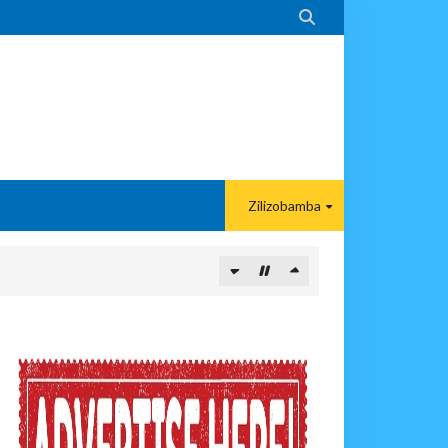

Zilizobamba
ITUO KIKUU CHA NISHATI YA MAFUTA
MA KWA VIJANA BBT