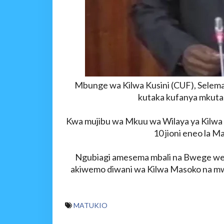
Mbunge wa Kilwa Kusini (CUF), Seleman
kutaka kufanya mkutan
Kwa mujibu wa Mkuu wa Wilaya ya Kilwa 
10 jioni eneo la Maa
Ngubiagi amesema mbali na Bwege wen
akiwemo diwani wa Kilwa Masoko na mw
MATUKIO