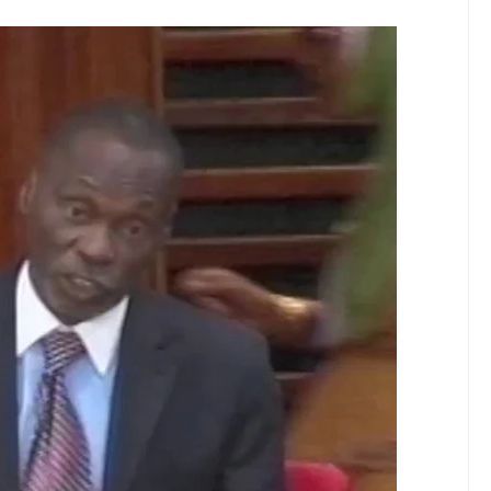
u Wafichue Wahamiaji Haramu
6
wenye Giza Nikiwa Sijui Mwelekeo Wala Milango Yangu Ya Baraka, M
MAKAO MAKUU YA CCM DODOMA
6
tishia Kuangamiza Heshima Na Maisha Ya Familia Yangu, Mpaka Nili
idi Ya Miaka Saba Bila Mafanikio, Mpaka Tiba Ya Asili Iliponiweze
U WA VYUO KUZALISHA WALIMU WENYE UMAHIRI NA MAADILI