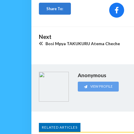
Share To:
Next
Bosi Mpya TAKUKURU Atema Cheche
Anonymous
VIEW PROFILE
RELATED ARTICLES