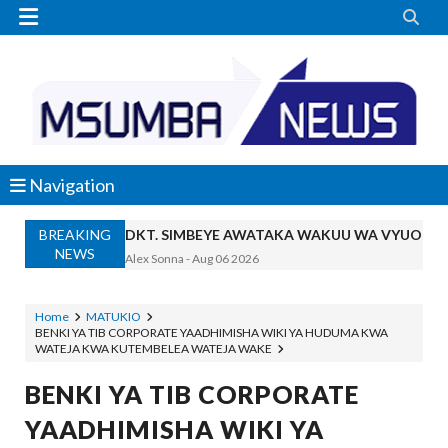


Navigation
BREAKING
DKT. SIMBEYE AWATAKA WAKUU WA VYUO KUZ
NEWS
Alex Sonna
-
Aug 06 2026
SERIKALI YASISITIZA USHINDANI WA HAKI K
Alex Sonna
-
Aug 06 2026
Home
MATUKIO
BENKI YA TIB CORPORATE YAADHIMISHA WIKI YA HUDUMA KWA
SERIKALI INATAMBUA MCHANGO WA W
WATEJA KWA KUTEMBELEA WATEJA WAKE
OSCAR ASSENGA
-
Aug 06 2026
RAIS SAMIA, MUSEVEN WASHUHUDIA M
BENKI YA TIB CORPORATE
OSCAR ASSENGA
-
Aug 06 2026
YAADHIMISHA WIKI YA
BRELA YATOA ELIMU YA URASIMISHAJI BIASH