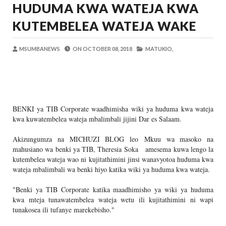
HUDUMA KWA WATEJA KWA
Alex Sonna
-
Aug 06 2026
DC Mtambule Ataka Watu Wafichue Wa
KUTEMBELEA WATEJA WAKE
OSCAR ASSENGA
-
Aug 06 2026
Maisha Yangu Yalikuwa Kwenye Giza Niki
MSUMBANEWS
ON
OCTOBER 08, 2018
MATUKIO,
Zawadi
-
Aug 06 2026
MWANRI APOKELEWA MAKAO MAKUU
OSCAR ASSENGA
-
Aug 06 2026
Umaskini Na Madeni Yalitishia Kuangami
Zawadi
-
Aug 06 2026
BENKI ya TIB Corporate waadhimisha wiki ya huduma kwa wateja
kwa kuwatembelea wateja mbalimbali jijini Dar es Salaam.
MFUMO WA M+2 WAIMARISHA UHAKIK
OSCAR ASSENGA
-
Aug 06 2026
Akizungumza na MICHUZI BLOG leo
Mkuu wa masoko na
mahusiano wa benki ya TIB, Theresia Soka
amesema kuwa lengo la
kutembelea wateja wao ni kujitathimini jinsi wanavyotoa huduma kwa
wateja mbalimbali wa benki hiyo katika wiki ya huduma kwa wateja.
"
Benki ya TIB Corporate katika maadhimisho ya wiki ya huduma
kwa mteja tunawatembelea wateja wetu ili kujitathimini ni wapi
tunakosea ili tufanye marekebisho."