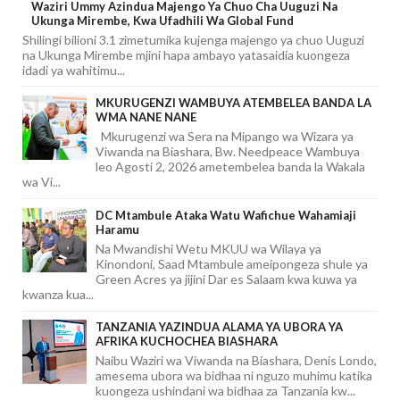
Waziri Ummy Azindua Majengo Ya Chuo Cha Uuguzi Na
Ukunga Mirembe, Kwa Ufadhili Wa Global Fund
Shilingi bilioni 3.1 zimetumika kujenga majengo ya chuo Uuguzi
na Ukunga Mirembe mjini hapa ambayo yatasaidia kuongeza
idadi ya wahitimu...
MKURUGENZI WAMBUYA ATEMBELEA BANDA LA
WMA NANE NANE
Mkurugenzi wa Sera na Mipango wa Wizara ya
Viwanda na Biashara, Bw. Needpeace Wambuya
leo Agosti 2, 2026 ametembelea banda la Wakala
wa Vi...
DC Mtambule Ataka Watu Wafichue Wahamiaji
Haramu
Na Mwandishi Wetu MKUU wa Wilaya ya
Kinondoni, Saad Mtambule ameipongeza shule ya
Green Acres ya jijini Dar es Salaam kwa kuwa ya
kwanza kua...
TANZANIA YAZINDUA ALAMA YA UBORA YA
AFRIKA KUCHOCHEA BIASHARA
Naibu Waziri wa Viwanda na Biashara, Denis Londo,
amesema ubora wa bidhaa ni nguzo muhimu katika
kuongeza ushindani wa bidhaa za Tanzania kw...