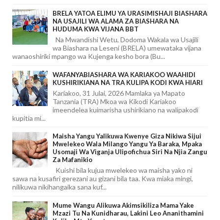
BRELA YATOA ELIMU YA URASIMISHAJI BIASHARA
NA USAJILI WA ALAMA ZA BIASHARA NA
HUDUMA KWA VIJANA BBT
Na Mwandishi Wetu, Dodoma Wakala wa Usajili
wa Biashara na Leseni (BRELA) umewataka vijana
wanaoshiriki mpango wa Kujenga kesho bora (Bu...
WAFANYABIASHARA WA KARIAKOO WAAHIDI
KUSHIRIKIANA NA TRA KULIPA KODI KWA HIARI
Kariakoo, 31 Julai, 2026 Mamlaka ya Mapato
Tanzania (TRA) Mkoa wa Kikodi Kariakoo
imeendelea kuimarisha ushirikiano na walipakodi
kupitia mi...
Maisha Yangu Yalikuwa Kwenye Giza Nikiwa Sijui
Mwelekeo Wala Milango Yangu Ya Baraka, Mpaka
Usomaji Wa Viganja Ulipofichua Siri Na Njia Zangu
Za Mafanikio
Kuishi bila kujua mwelekeo wa maisha yako ni
sawa na kusafiri gerezani au gizani bila taa. Kwa miaka mingi,
nilikuwa nikihangaika sana kuf...
Mume Wangu Alikuwa Akimsikiliza Mama Yake
Mzazi Tu Na Kunidharau, Lakini Leo Ananithamini