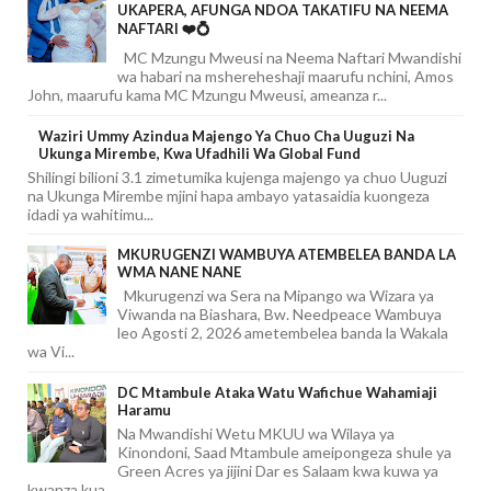
UKAPERA, AFUNGA NDOA TAKATIFU NA NEEMA
NAFTARI ❤️💍
MC Mzungu Mweusi na Neema Naftari Mwandishi
wa habari na mshereheshaji maarufu nchini, Amos
John, maarufu kama MC Mzungu Mweusi, ameanza r...
Waziri Ummy Azindua Majengo Ya Chuo Cha Uuguzi Na
Ukunga Mirembe, Kwa Ufadhili Wa Global Fund
Shilingi bilioni 3.1 zimetumika kujenga majengo ya chuo Uuguzi
na Ukunga Mirembe mjini hapa ambayo yatasaidia kuongeza
idadi ya wahitimu...
MKURUGENZI WAMBUYA ATEMBELEA BANDA LA
WMA NANE NANE
Mkurugenzi wa Sera na Mipango wa Wizara ya
Viwanda na Biashara, Bw. Needpeace Wambuya
leo Agosti 2, 2026 ametembelea banda la Wakala
wa Vi...
DC Mtambule Ataka Watu Wafichue Wahamiaji
Haramu
Na Mwandishi Wetu MKUU wa Wilaya ya
Kinondoni, Saad Mtambule ameipongeza shule ya
Green Acres ya jijini Dar es Salaam kwa kuwa ya
kwanza kua...