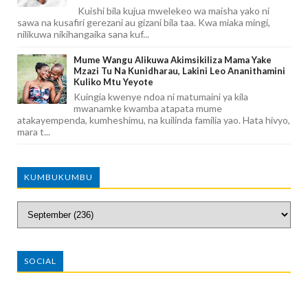
Kuishi bila kujua mwelekeo wa maisha yako ni
sawa na kusafiri gerezani au gizani bila taa. Kwa miaka mingi,
nilikuwa nikihangaika sana kuf...
Mume Wangu Alikuwa Akimsikiliza Mama Yake
Mzazi Tu Na Kunidharau, Lakini Leo Ananithamini
Kuliko Mtu Yeyote
Kuingia kwenye ndoa ni matumaini ya kila
mwanamke kwamba atapata mume
atakayempenda, kumheshimu, na kuilinda familia yao. Hata hivyo,
mara t...
KUMBUKUMBU
SOCIAL