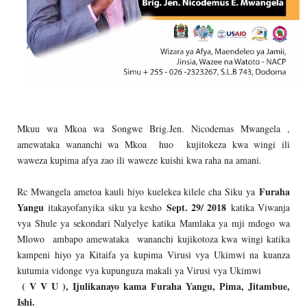
Mkuu wa Mkoa wa Songwe Brig.Jen. Nicodemas Mwangela ,
amewataka wananchi wa Mkoa huo kujitokeza kwa wingi ili
waweza kupima afya zao ili waweze kuishi kwa raha na amani.
Furaha
Rc Mwangela ametoa kauli hiyo kuelekea kilele cha Siku ya
Yangu
Sept. 29/ 2018
itakayofanyika siku ya kesho
katika Viwanja
vya Shule ya sekondari Nalyelye katika Mamlaka ya mji mdogo wa
Mlowo ambapo amewataka wananchi kujikotoza kwa wingi katika
kampeni hiyo ya Kitaifa ya kupima Virusi vya Ukimwi na kuanza
kutumia vidonge vya kupunguza makali ya Virusi vya Ukimwi
( V V U ), Ijulikanayo kama Furaha Yangu, Pima, Jitambue,
Ishi.