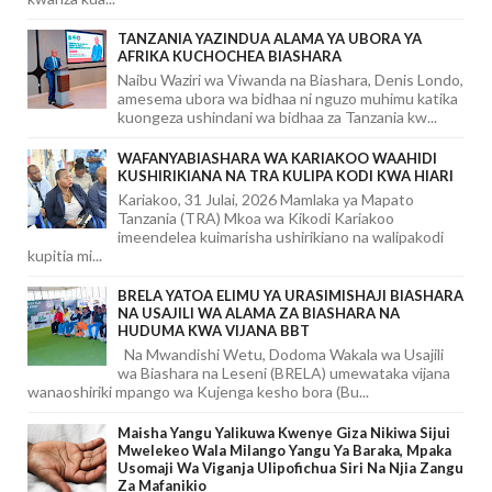
TANZANIA YAZINDUA ALAMA YA UBORA YA
AFRIKA KUCHOCHEA BIASHARA
Naibu Waziri wa Viwanda na Biashara, Denis Londo,
amesema ubora wa bidhaa ni nguzo muhimu katika
kuongeza ushindani wa bidhaa za Tanzania kw...
WAFANYABIASHARA WA KARIAKOO WAAHIDI
KUSHIRIKIANA NA TRA KULIPA KODI KWA HIARI
Kariakoo, 31 Julai, 2026 Mamlaka ya Mapato
Tanzania (TRA) Mkoa wa Kikodi Kariakoo
imeendelea kuimarisha ushirikiano na walipakodi
kupitia mi...
BRELA YATOA ELIMU YA URASIMISHAJI BIASHARA
NA USAJILI WA ALAMA ZA BIASHARA NA
HUDUMA KWA VIJANA BBT
Na Mwandishi Wetu, Dodoma Wakala wa Usajili
wa Biashara na Leseni (BRELA) umewataka vijana
wanaoshiriki mpango wa Kujenga kesho bora (Bu...
Maisha Yangu Yalikuwa Kwenye Giza Nikiwa Sijui
Mwelekeo Wala Milango Yangu Ya Baraka, Mpaka
Usomaji Wa Viganja Ulipofichua Siri Na Njia Zangu
Za Mafanikio