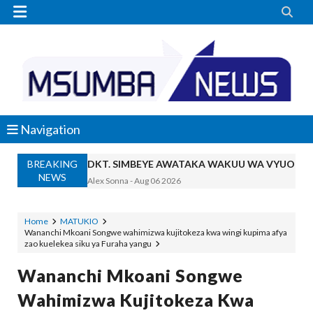


Navigation
BREAKING
DKT. SIMBEYE AWATAKA WAKUU WA VYUO KUZ
NEWS
Alex Sonna
-
Aug 06 2026
SERIKALI YASISITIZA USHINDANI WA HAKI K
Alex Sonna
-
Aug 06 2026
Home
MATUKIO
Wananchi Mkoani Songwe wahimizwa kujitokeza kwa wingi kupima afya
SERIKALI INATAMBUA MCHANGO WA W
zao kuelekea siku ya Furaha yangu
OSCAR ASSENGA
-
Aug 06 2026
RAIS SAMIA, MUSEVEN WASHUHUDIA M
Wananchi Mkoani Songwe
OSCAR ASSENGA
-
Aug 06 2026
Wahimizwa Kujitokeza Kwa
BRELA YATOA ELIMU YA URASIMISHAJI BIASH