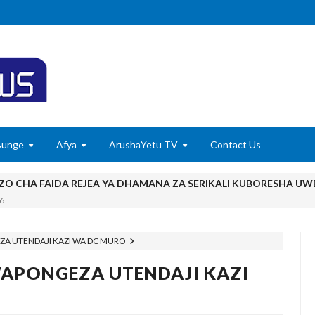
Bunge
Afya
ArushaYetu TV
Contact Us
EZO CHA FAIDA REJEA YA DHAMANA ZA SERIKALI KUBORESHA UW
6
DHAA KUWA CHACHU YA BIASHARA NA ULINZI WA MLAJI
A UTENDAJI KAZI WA DC MURO
ONGEZA TARURA KWA MPANGO WA CBRM ‎
APONGEZA UTENDAJI KAZI
NAMUNGO WAOMBA MAFUNZO ENDELEVU YA USALAMA NA AFYA
6