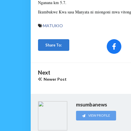
Nganana km 5.7.
Ikumbukwe Kwa sasa Manyata ni miongoni mwa vitong
MATUKIO
Share To:
Next
Newer Post
msumbanews
VIEW PROFILE