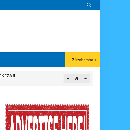

Zilizobamba
EKEZAJI
 KAZINI