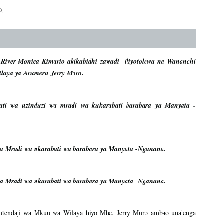
 WITO KUHUSU LESENI ZA MAFUNDI UMEME,MAONESHO YA NA
,
 NA KUWAAGA WAJUMBE WA BODI MNMA WALIOMALIZA MUDA
ELIMU, AMANI KUPEWA KIPAUMBELE ITILIMA
River Monica Kimario akikabidhi zawadi iliyotolewa na Wananchi
laya ya Arumeru Jerry Moro.
O HABARI YA DODOMA.
 MAZENGO WATOA ELIMU YA VIPIMO KWA NAIBU WAZIRI LOND
ti wa uzinduzi wa mradi wa kukarabati barabara ya Manyata -
A WANANCHI WENGI ZAIDI KUCHOCHEA THAMANI YA MAZAO
wa Mradi wa ukarabati wa barabara ya Manyata -Nganana.
wa Mradi wa ukarabati wa barabara ya Manyata -Nganana.
tendaji wa Mkuu wa Wilaya hiyo Mhe. Jerry Muro ambao unalenga