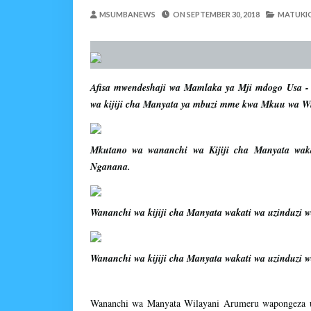
EWURA KANDA YA KATI YATOA
MSUMBANEWS
ON
SEPTEMBER 30, 2018
MATUKIO
Alex Sonna
-
Aug 07 2026
WASIRA AWAPONGEZA
MSUMBA
-
Aug 07 2026
AKWILAPO ATOA WITO 
Afisa mwendeshaji wa Mamlaka ya Mji mdogo Usa - 
MSUMBA
-
Aug 07 2026
wa kijiji cha Manyata ya mbuzi mme kwa Mkuu wa Wi
UTALII KIDIJITALI NDI
MSUMBA
-
Aug 07 2026
WANAFUNZI WA MTEMI
Mkutano wa wananchi wa Kijiji cha Manyata waka
MSUMBA
-
Aug 07 2026
Nganana.
LONDO AITAKA FCC KUWAFIKI
Alex Sonna
-
Aug 07 2026
Wananchi wa kijiji cha Manyata wakati wa uzinduzi 
Wananchi wa kijiji cha Manyata wakati wa uzinduzi 
Wananchi wa Manyata Wilayani Arumeru wapongeza u