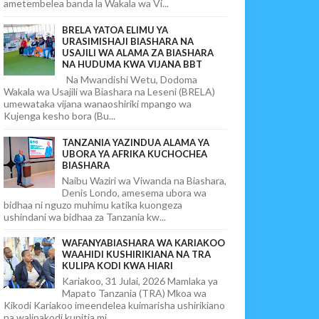
ametembelea banda la Wakala wa Vi...
BRELA YATOA ELIMU YA
URASIMISHAJI BIASHARA NA
USAJILI WA ALAMA ZA BIASHARA
NA HUDUMA KWA VIJANA BBT
Na Mwandishi Wetu, Dodoma
Wakala wa Usajili wa Biashara na Leseni (BRELA)
umewataka vijana wanaoshiriki mpango wa
Kujenga kesho bora (Bu...
TANZANIA YAZINDUA ALAMA YA
UBORA YA AFRIKA KUCHOCHEA
BIASHARA
Naibu Waziri wa Viwanda na Biashara,
Denis Londo, amesema ubora wa
bidhaa ni nguzo muhimu katika kuongeza
ushindani wa bidhaa za Tanzania kw...
WAFANYABIASHARA WA KARIAKOO
WAAHIDI KUSHIRIKIANA NA TRA
KULIPA KODI KWA HIARI
Kariakoo, 31 Julai, 2026 Mamlaka ya
Mapato Tanzania (TRA) Mkoa wa
Kikodi Kariakoo imeendelea kuimarisha ushirikiano
na walipakodi kupitia mi...