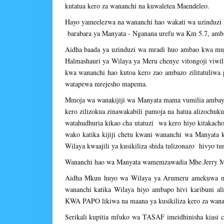
kutatua kero za wananchi na kuwaletea Maendeleo.
Hayo yameelezwa na wananchi hao wakati wa uzinduzi
barabara ya Manyata - Nganana urefu wa Km 5.7, amb
Aidha baada ya uzinduzi wa mradi huo ambao kwa muj
Halmashauri ya Wilaya ya Meru chenye vitongoji viwi
kwa wananchi hao kutoa kero zao ambazo zilitatuliwa
watapewa mrejesho mapema.
Mmoja wa wanakijiji wa Manyata mama vumilia amba
kero zilizokua zinawakabili pamoja na hatua alizochu
watahudhuria kikao cha utatuzi wa kero hiyo kitakach
wako katika kijiji chetu kwani wananchi wa Manyat
Wilaya kwaajili ya kusikiliza shida tulizonazo hivyo t
Wananchi hao wa Manyata wamemzawadia Mhe.Jerry Mur
Aidha Mkuu huyo wa Wilaya ya Arumeru amekuwa mb
wananchi katika Wilaya hiyo ambapo hivi karibuni ali
KWA PAPO likiwa na maana ya kusikiliza kero za wanan
Serikali kupitia mfuko wa TASAF imeidhinisha kiasi c