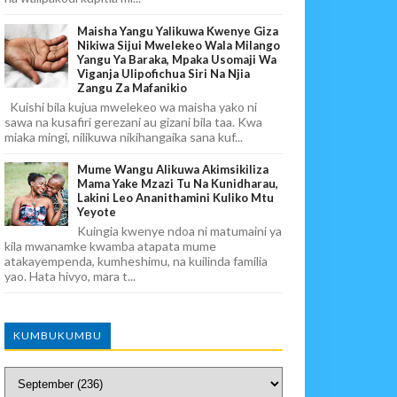
Maisha Yangu Yalikuwa Kwenye Giza
Nikiwa Sijui Mwelekeo Wala Milango
Yangu Ya Baraka, Mpaka Usomaji Wa
Viganja Ulipofichua Siri Na Njia
Zangu Za Mafanikio
Kuishi bila kujua mwelekeo wa maisha yako ni
sawa na kusafiri gerezani au gizani bila taa. Kwa
miaka mingi, nilikuwa nikihangaika sana kuf...
Mume Wangu Alikuwa Akimsikiliza
Mama Yake Mzazi Tu Na Kunidharau,
Lakini Leo Ananithamini Kuliko Mtu
Yeyote
Kuingia kwenye ndoa ni matumaini ya
kila mwanamke kwamba atapata mume
atakayempenda, kumheshimu, na kuilinda familia
yao. Hata hivyo, mara t...
KUMBUKUMBU