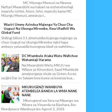
MC Mzungu Mweusi na Neema
Naftari Mwandishi wa habari na mshereheshaji
maarufu nchini, Amos John, maarufu kama MC
Mzungu Mweusi, ameanza r...
Waziri Ummy Azindua Majengo Ya Chuo Cha
Uuguzi Na Ukunga Mirembe, Kwa Ufadhili Wa
Global Fund
Shilingi bilioni 3.1 zimetumika kujenga majengo ya
chuo Uuguzi na Ukunga Mirembe mjini hapa
ambayo yatasaidia kuongeza idadi ya wahitimu...
DC Mtambule Ataka Watu Wafichue
Wahamiaji Haramu
Na Mwandishi Wetu MKUU wa
Wilaya ya Kinondoni, Saad Mtambule
ameipongeza shule ya Green Acres
ya jijini Dar es Salaam kwa kuwa ya kwanza kua...
MKURUGENZI WAMBUYA
ATEMBELEA BANDA LA WMA NANE
NANE
Mkurugenzi wa Sera na Mipango wa
Wizara ya Viwanda na Biashara, Bw.
Needpeace Wambuya leo Agosti 2, 2026