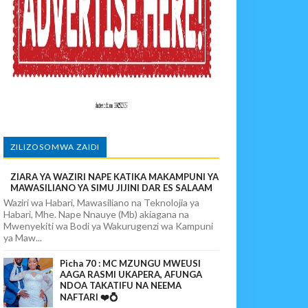
NENANE
 WAO
O NANE NANE
ZILIZOSOMWA ZAIDI
ZIARA YA WAZIRI NAPE KATIKA MAKAMPUNI YA
MAWASILIANO YA SIMU JIJINI DAR ES SALAAM
Waziri wa Habari, Mawasiliano na Teknolojia ya
Habari, Mhe. Nape Nnauye (Mb) akiagana na
Mwenyekiti wa Bodi ya Wakurugenzi wa Kampuni
ya Maw...
Picha 70 : MC MZUNGU MWEUSI
AAGA RASMI UKAPERA, AFUNGA
NDOA TAKATIFU NA NEEMA
NAFTARI ❤️💍