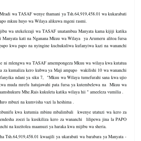
 Mradi wa TASAF wenye thamani ya Tsh.64,919,458.01 wa kukarabati
apo mkuu huyo wa Wilaya alikuwa mgeni rasmi.
ibu wa utekelezaji wa TASAF unatambua Manyata kama kijiji katika
li Manyata kati na Nganana Mkuu wa Wilaya ya Arumeru alitoa fursa
 papo kwa papo na nyingine kuchukuliwa kufanyiwa kazi na wananchi
ye ni mlengwa wa TASAF amempongeza Mkuu wa wilaya kwa kutatua
kua za kumaliza kero kubwa ya Maji ampapo wakilishi 10 wa wananchi
ofanyika ndani ya siku 7, "Mkuu wa Wilaya tumefurahi sana kwa ujio
a kwa muda mrefu hatujawahi pata fursa ya kutembelewa na Mkuu wa
unamshukuru Mhe.Rais kukuleta katika wilaya hii " ameeleza vumilia .
o mbuzi na kumvisha vazi la heshima .
unifu kwa kutumia mbinu mbalimbali kwenye utatuzi wa kero za
endesha zoezi la kusikiliza kero za wananchi lilipewa jina la PAPO
chi na kuzitolea maamuzi ya haraka kwa mijibu wa sheria.
ha Tsh.64,919,458.01 kwaajili ya ukarabati wa barabara ya Manyata -