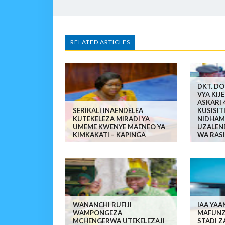
RELATED ARTICLES
DKT. DO
VYA KIJ
ASKARI 
SERIKALI INAENDELEA
KUSISIT
KUTEKELEZA MIRADI YA
NIDHAMU
UMEME KWENYE MAENEO YA
UZALEND
KIMKAKATI – KAPINGA
WA RASI
WANANCHI RUFIJI
IAA YA
WAMPONGEZA
MAFUNZO
MCHENGERWA UTEKELEZAJI
STADI Z