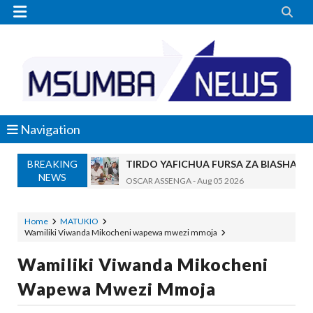


Navigation
BREAKING
TIRDO YAFICHUA FURSA ZA BIASHARA
NEWS
OSCAR ASSENGA
-
Aug 05 2026
WAKAGUZI WA MAFUTA WAIMARISHA UDHIBIT
Alex Sonna
-
Aug 05 2026
Home
MATUKIO
Wamiliki Viwanda Mikocheni wapewa mwezi mmoja
BARRICK NORTH MARA YAZIDI KUBOR
MSUMBA
-
Aug 05 2026
Wamiliki Viwanda Mikocheni
WAKULIMA, WAFUGAJI, WAVUVI WAP
Wapewa Mwezi Mmoja
MSUMBA
-
Aug 05 2026
Shamba Langu La Hekari Kumi Lilikuwa H