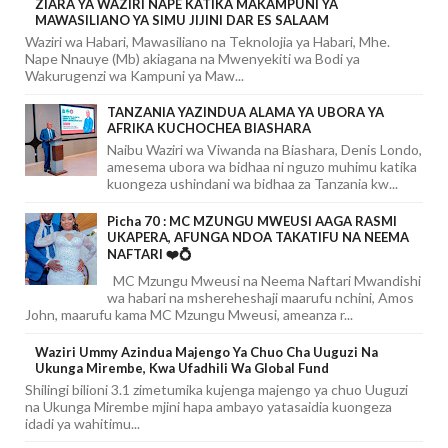
ZIARA YA WAZIRI NAPE KATIKA MAKAMPUNI YA
MAWASILIANO YA SIMU JIJINI DAR ES SALAAM
Waziri wa Habari, Mawasiliano na Teknolojia ya Habari, Mhe.
Nape Nnauye (Mb) akiagana na Mwenyekiti wa Bodi ya
Wakurugenzi wa Kampuni ya Maw...
TANZANIA YAZINDUA ALAMA YA UBORA YA
AFRIKA KUCHOCHEA BIASHARA
Naibu Waziri wa Viwanda na Biashara, Denis Londo,
amesema ubora wa bidhaa ni nguzo muhimu katika
kuongeza ushindani wa bidhaa za Tanzania kw...
Picha 70 : MC MZUNGU MWEUSI AAGA RASMI
UKAPERA, AFUNGA NDOA TAKATIFU NA NEEMA
NAFTARI ❤️💍
MC Mzungu Mweusi na Neema Naftari Mwandishi
wa habari na mshereheshaji maarufu nchini, Amos
John, maarufu kama MC Mzungu Mweusi, ameanza r...
Waziri Ummy Azindua Majengo Ya Chuo Cha Uuguzi Na
Ukunga Mirembe, Kwa Ufadhili Wa Global Fund
Shilingi bilioni 3.1 zimetumika kujenga majengo ya chuo Uuguzi
na Ukunga Mirembe mjini hapa ambayo yatasaidia kuongeza
idadi ya wahitimu...