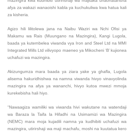
mazingira kwa kudhibiti utiririshaji wa majitaka unaohatarisha
afya za wakazi wanaoishi kabla ya kuchukuliwa kwa hatua kali
za kisheria.
Agizo hili lilitolewa jana na Naibu Waziri wa Nchi Ofisi ya
Makamu wa Rais (Muungano na Mazingira), Kangi Lugola,
baada ya kutembelea viwanda vya Iron and Steel Ltd na MMI
Integrated Mills Ltd vilivyopo maeneo ya Mikocheni ‘B’ kujionea
uchafuzi wa mazingira.
Akizungumza mara baada ya ziara yake ya ghafla, Lugola
alisema hakuridhishwa na namna viwanda hivyo vinavyolinda
mazingira na afya ya wananchi, hivyo kutoa mwezi mmoja
kurekebisha hali hiyo.
“Nawaagiza wamiliki wa viwanda hivi wakutane na watendaji
wa Baraza la Taifa la Hifadhi na Usimamizi wa Mazingira
(NEMC) mara moja kujadili namna ya kudhibiti uchafuzi wa
mazingira, utirirshaji wa maji machafu, moshi na kuutatua kero