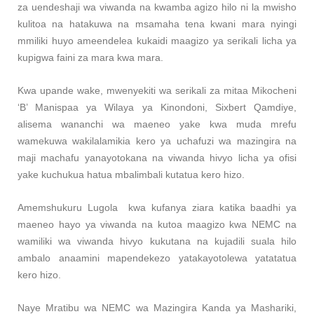
za uendeshaji wa viwanda na kwamba agizo hilo ni la mwisho
kulitoa na hatakuwa na msamaha tena kwani mara nyingi
mmiliki huyo ameendelea kukaidi maagizo ya serikali licha ya
kupigwa faini za mara kwa mara.
Kwa upande wake, mwenyekiti wa serikali za mitaa Mikocheni
‘B’ Manispaa ya Wilaya ya Kinondoni, Sixbert Qamdiye,
alisema wananchi wa maeneo yake kwa muda mrefu
wamekuwa wakilalamikia kero ya uchafuzi wa mazingira na
maji machafu yanayotokana na viwanda hivyo licha ya ofisi
yake kuchukua hatua mbalimbali kutatua kero hizo.
Amemshukuru Lugola kwa kufanya ziara katika baadhi ya
maeneo hayo ya viwanda na kutoa maagizo kwa NEMC na
wamiliki wa viwanda hivyo kukutana na kujadili suala hilo
ambalo anaamini mapendekezo yatakayotolewa yatatatua
kero hizo.
Naye Mratibu wa NEMC wa Mazingira Kanda ya Mashariki,