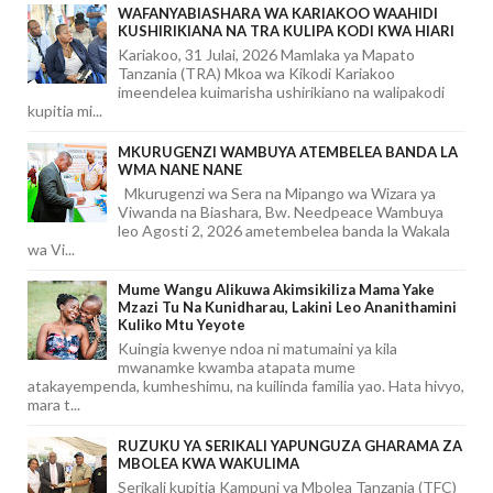
WAFANYABIASHARA WA KARIAKOO WAAHIDI
KUSHIRIKIANA NA TRA KULIPA KODI KWA HIARI
Kariakoo, 31 Julai, 2026 Mamlaka ya Mapato
Tanzania (TRA) Mkoa wa Kikodi Kariakoo
imeendelea kuimarisha ushirikiano na walipakodi
kupitia mi...
MKURUGENZI WAMBUYA ATEMBELEA BANDA LA
WMA NANE NANE
Mkurugenzi wa Sera na Mipango wa Wizara ya
Viwanda na Biashara, Bw. Needpeace Wambuya
leo Agosti 2, 2026 ametembelea banda la Wakala
wa Vi...
Mume Wangu Alikuwa Akimsikiliza Mama Yake
Mzazi Tu Na Kunidharau, Lakini Leo Ananithamini
Kuliko Mtu Yeyote
Kuingia kwenye ndoa ni matumaini ya kila
mwanamke kwamba atapata mume
atakayempenda, kumheshimu, na kuilinda familia yao. Hata hivyo,
mara t...
RUZUKU YA SERIKALI YAPUNGUZA GHARAMA ZA
MBOLEA KWA WAKULIMA
Serikali kupitia Kampuni ya Mbolea Tanzania (TFC)