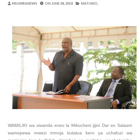
Zawadi
-
Aug 05 2026
MSUMBANEWS
ON
JUNE 08, 2018
MATUKIO,
Mume Wangu Alipoteza Hamu Na Mimi Na
Zawadi
-
Aug 05 2026
Kila Pesa Niliyopata Ilikuwa Ikipotea K
Zawadi
-
Aug 05 2026
WAMILIKI VITUO VYA KULEA WATOT
OSCAR ASSENGA
-
Aug 05 2026
TARURA ARUSHA YAONGEZA KASI UJE
MSUMBA
-
Aug 05 2026
TANZANIA KUNUFAIKA NA SH. BILIONI 
OSCAR ASSENGA
-
Aug 05 2026
WAMILIKI wa viwanda eneo la Mikocheni jijini Dar es Salaam
wamepewa mwezi mmoja kutatua kero ya uchafuzi wa