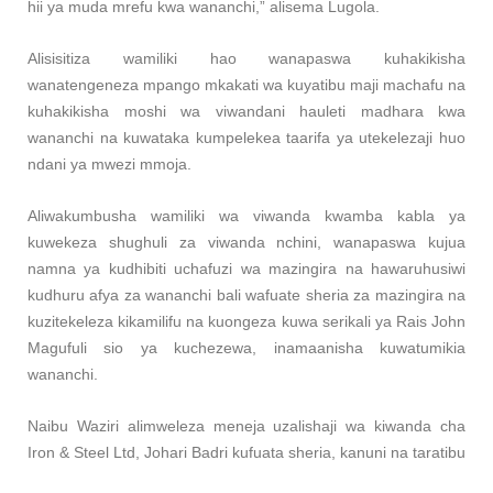
hii ya muda mrefu kwa wananchi,” alisema Lugola.
Alisisitiza wamiliki hao wanapaswa kuhakikisha
wanatengeneza mpango mkakati wa kuyatibu maji machafu na
kuhakikisha moshi wa viwandani hauleti madhara kwa
wananchi na kuwataka kumpelekea taarifa ya utekelezaji huo
ndani ya mwezi mmoja.
Aliwakumbusha wamiliki wa viwanda kwamba kabla ya
kuwekeza shughuli za viwanda nchini, wanapaswa kujua
namna ya kudhibiti uchafuzi wa mazingira na hawaruhusiwi
kudhuru afya za wananchi bali wafuate sheria za mazingira na
kuzitekeleza kikamilifu na kuongeza kuwa serikali ya Rais John
Magufuli sio ya kuchezewa, inamaanisha kuwatumikia
wananchi.
Naibu Waziri alimweleza meneja uzalishaji wa kiwanda cha
Iron & Steel Ltd, Johari Badri kufuata sheria, kanuni na taratibu