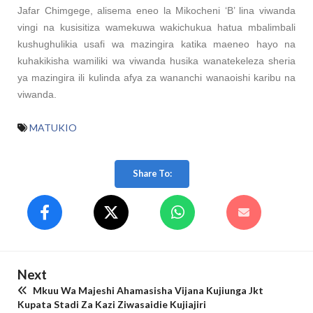
Jafar Chimgege, alisema eneo la Mikocheni ‘B’ lina viwanda
vingi na kusisitiza wamekuwa wakichukua hatua mbalimbali
kushughulikia usafi wa mazingira katika maeneo hayo na
kuhakikisha wamiliki wa viwanda husika wanatekeleza sheria
ya mazingira ili kulinda afya za wananchi wanaoishi karibu na
viwanda.
MATUKIO
Share To:
Next
Mkuu Wa Majeshi Ahamasisha Vijana Kujiunga Jkt
Kupata Stadi Za Kazi Ziwasaidie Kujiajiri