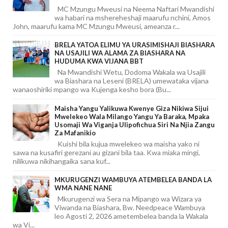
MC Mzungu Mweusi na Neema Naftari Mwandishi
wa habari na mshereheshaji maarufu nchini, Amos
John, maarufu kama MC Mzungu Mweusi, ameanza r...
BRELA YATOA ELIMU YA URASIMISHAJI BIASHARA
NA USAJILI WA ALAMA ZA BIASHARA NA
HUDUMA KWA VIJANA BBT
Na Mwandishi Wetu, Dodoma Wakala wa Usajili
wa Biashara na Leseni (BRELA) umewataka vijana
wanaoshiriki mpango wa Kujenga kesho bora (Bu...
Maisha Yangu Yalikuwa Kwenye Giza Nikiwa Sijui
Mwelekeo Wala Milango Yangu Ya Baraka, Mpaka
Usomaji Wa Viganja Ulipofichua Siri Na Njia Zangu
Za Mafanikio
Kuishi bila kujua mwelekeo wa maisha yako ni
sawa na kusafiri gerezani au gizani bila taa. Kwa miaka mingi,
nilikuwa nikihangaika sana kuf...
MKURUGENZI WAMBUYA ATEMBELEA BANDA LA
WMA NANE NANE
Mkurugenzi wa Sera na Mipango wa Wizara ya
Viwanda na Biashara, Bw. Needpeace Wambuya
leo Agosti 2, 2026 ametembelea banda la Wakala
wa Vi...