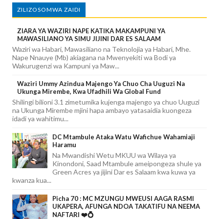
ZILIZOSOMWA ZAIDI
ZIARA YA WAZIRI NAPE KATIKA MAKAMPUNI YA
MAWASILIANO YA SIMU JIJINI DAR ES SALAAM
Waziri wa Habari, Mawasiliano na Teknolojia ya Habari, Mhe.
Nape Nnauye (Mb) akiagana na Mwenyekiti wa Bodi ya
Wakurugenzi wa Kampuni ya Maw...
Waziri Ummy Azindua Majengo Ya Chuo Cha Uuguzi Na
Ukunga Mirembe, Kwa Ufadhili Wa Global Fund
Shilingi bilioni 3.1 zimetumika kujenga majengo ya chuo Uuguzi
na Ukunga Mirembe mjini hapa ambayo yatasaidia kuongeza
idadi ya wahitimu...
DC Mtambule Ataka Watu Wafichue Wahamiaji
Haramu
Na Mwandishi Wetu MKUU wa Wilaya ya
Kinondoni, Saad Mtambule ameipongeza shule ya
Green Acres ya jijini Dar es Salaam kwa kuwa ya
kwanza kua...
Picha 70 : MC MZUNGU MWEUSI AAGA RASMI
UKAPERA, AFUNGA NDOA TAKATIFU NA NEEMA
NAFTARI ❤️💍