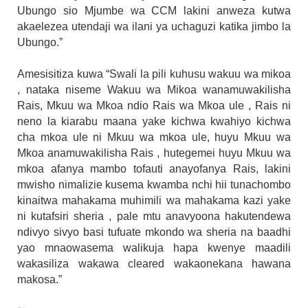
Ubungo sio Mjumbe wa CCM lakini anweza kutwa
akaelezea utendaji wa ilani ya uchaguzi katika jimbo la
Ubungo.”
Amesisitiza kuwa “Swali la pili kuhusu wakuu wa mikoa
, nataka niseme Wakuu wa Mikoa wanamuwakilisha
Rais, Mkuu wa Mkoa ndio Rais wa Mkoa ule , Rais ni
neno la kiarabu maana yake kichwa kwahiyo kichwa
cha mkoa ule ni Mkuu wa mkoa ule, huyu Mkuu wa
Mkoa anamuwakilisha Rais , hutegemei huyu Mkuu wa
mkoa afanya mambo tofauti anayofanya Rais, lakini
mwisho nimalizie kusema kwamba nchi hii tunachombo
kinaitwa mahakama muhimili wa mahakama kazi yake
ni kutafsiri sheria , pale mtu anavyoona hakutendewa
ndivyo sivyo basi tufuate mkondo wa sheria na baadhi
yao mnaowasema walikuja hapa kwenye maadili
wakasiliza wakawa cleared wakaonekana hawana
makosa.”