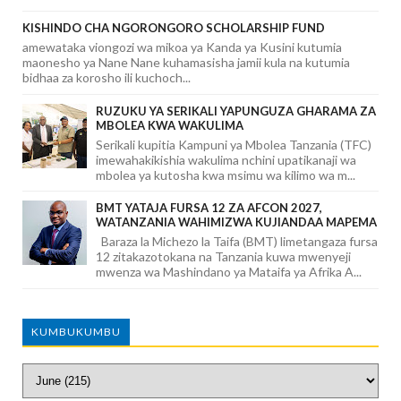
KISHINDO CHA NGORONGORO SCHOLARSHIP FUND
amewataka viongozi wa mikoa ya Kanda ya Kusini kutumia
maonesho ya Nane Nane kuhamasisha jamii kula na kutumia
bidhaa za korosho ili kuchoch...
RUZUKU YA SERIKALI YAPUNGUZA GHARAMA ZA
MBOLEA KWA WAKULIMA
Serikali kupitia Kampuni ya Mbolea Tanzania (TFC)
imewahakikishia wakulima nchini upatikanaji wa
mbolea ya kutosha kwa msimu wa kilimo wa m...
BMT YATAJA FURSA 12 ZA AFCON 2027,
WATANZANIA WAHIMIZWA KUJIANDAA MAPEMA
Baraza la Michezo la Taifa (BMT) limetangaza fursa
12 zitakazotokana na Tanzania kuwa mwenyeji
mwenza wa Mashindano ya Mataifa ya Afrika A...
KUMBUKUMBU