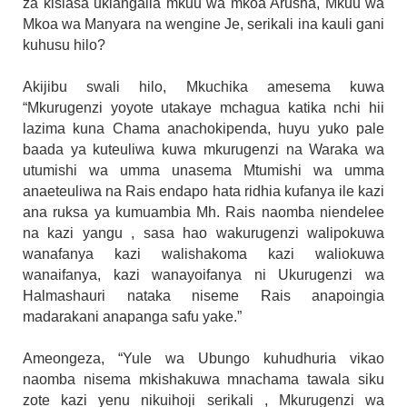
za kisiasa ukiangalia mkuu wa mkoa Arusha, Mkuu wa
Mkoa wa Manyara na wengine Je, serikali ina kauli gani
kuhusu hilo?
Akijibu swali hilo, Mkuchika amesema kuwa
“Mkurugenzi yoyote utakaye mchagua katika nchi hii
lazima kuna Chama anachokipenda, huyu yuko pale
baada ya kuteuliwa kuwa mkurugenzi na Waraka wa
utumishi wa umma unasema Mtumishi wa umma
anaeteuliwa na Rais endapo hata ridhia kufanya ile kazi
ana ruksa ya kumuambia Mh. Rais naomba niendelee
na kazi yangu , sasa hao wakurugenzi walipokuwa
wanafanya kazi walishakoma kazi waliokuwa
wanaifanya, kazi wanayoifanya ni Ukurugenzi wa
Halmashauri nataka niseme Rais anapoingia
madarakani anapanga safu yake.”
Ameongeza, “Yule wa Ubungo kuhudhuria vikao
naomba nisema mkishakuwa mnachama tawala siku
zote kazi yenu nikuihoji serikali , Mkurugenzi wa