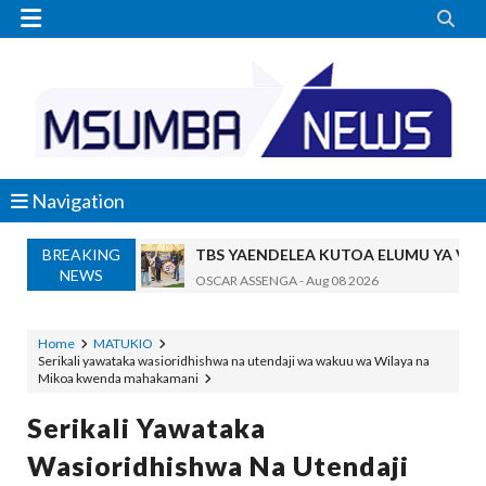


Navigation
BREAKING
TBS YAENDELEA KUTOA ELUMU YA V
NEWS
OSCAR ASSENGA
-
Aug 08 2026
RAIS SAMIA AIPONGEZA TADB, MTAJI W
OSCAR ASSENGA
-
Aug 08 2026
Home
MATUKIO
Serikali yawataka wasioridhishwa na utendaji wa wakuu wa Wilaya na
Nilishikilia Cheo Kile Kile Kwa Miaka K
Mikoa kwenda mahakamani
Zawadi
-
Aug 08 2026
Niliteswa Na Ndoto Za Kutisha Usiku, M
Serikali Yawataka
Zawadi
-
Aug 08 2026
Wasioridhishwa Na Utendaji
Nilinusurika Jela Kwa Dhuluma, Mpaka Ti