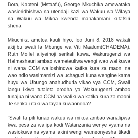
Bora, Kapteni (Mstaafu), George Mkuchika amewataka
wasioridhishwa na utendaji kazi wa Wakuu wa Wilaya
na Wakuu wa Mikoa kwenda mahakamani kutafsiri
sheria.
Mkuchika ametoa kauli hiyo, leo Juni 8, 2018 wakati
akijibu swali la Mbunge wa Viti Maalum(CHADEMA),
Ruth Mollel aliyeihoji serikali kuwa, Wakurugenzi wa
Halmashauri ambao wameteuliwa wengi wao walikuwa
ni wana CCM walioshindwa katika kura za maoni na
wao ndio wasimamizi wa uchaguzi kuna wengine kama
huyu wa Ubungo anahudhuria vikao vya CCM, Swali
langu ikiwa tutaleta orodha ya Wakurugenzi ambao
tunajua ni wana CCM na walikuwa katika kura za maoni
Je serikali itakuwa tayari kuwaondoa?
“Swali la pili tunao wakuu wa mikoa ambao wanalipwa
kwa pesa za walipa kodi Watanzania wenye vyama na
wasiokuwa na vyama lakini wengi wameonyesha itikadi